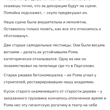
скажешь точно, что за декорации будут на сцене.
Помойка подскажет, − скупо предвкушал он.
Наша сцена была внушительна и непонятна.
Оставалось только понять, как все это относилось к
«Котловану».
Две старые самодельные лестницы. Они были весьма
ветхими – делать их устойчивыми Рома
категорически отказывался. Одну из них он
позаимствовал на пепелище где-то в Парголово.
Старая ржавая бетономешалка – ее Рома угнал у
строителей, реставрировавших нашу академию.
Кусок старого окаменевшего от старости дерева – у
заказанного грузовика кончилось оплаченное время и
Рома нес эту гигантскую рогатину в театр на себе