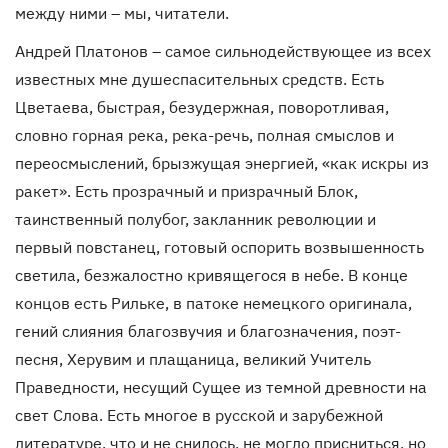
между ними – мы, читатели.
Андрей Платонов – самое сильнодействующее из всех
известных мне душеспасительных средств. Есть
Цветаева, быстрая, безудержная, поворотливая,
словно горная река, река-речь, полная смыслов и
переосмыслений, брызжущая энергией, «как искры из
ракет». Есть прозрачный и призрачный Блок,
таинственный полубог, закланник революции и
первый повстанец, готовый оспорить возвышенность
светила, безжалостно кривящегося в небе. В конце
концов есть Рильке, в патоке немецкого оригинала,
гений слияния благозвучия и благозначения, поэт-
песня, Херувим и плащаница, великий Учитель
Праведности, несущий Сущее из темной древности на
свет Слова. Есть многое в русской и зарубежной
литературе, что и не снилось, не могло присниться, но