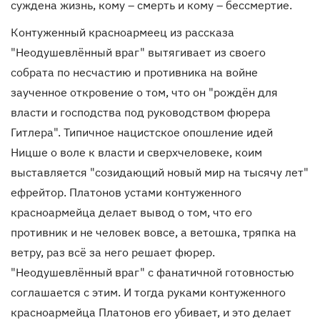
суждена жизнь, кому – смерть и кому – бессмертие.
Контуженный красноармеец из рассказа
"Неодушевлённый враг" вытягивает из своего
собрата по несчастию и противника на войне
заученное откровение о том, что он "рождён для
власти и господства под руководством фюрера
Гитлера". Типичное нацистское опошление идей
Ницше о воле к власти и сверхчеловеке, коим
выставляется "созидающий новый мир на тысячу лет"
ефрейтор. Платонов устами контуженного
красноармейца делает вывод о том, что его
противник и не человек вовсе, а ветошка, тряпка на
ветру, раз всё за него решает фюрер.
"Неодушевлённый враг" с фанатичной готовностью
соглашается с этим. И тогда руками контуженного
красноармейца Платонов его убивает, и это делает