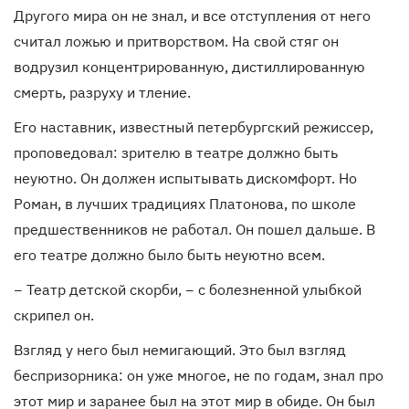
Другого мира он не знал, и все отступления от него
считал ложью и притворством. На свой стяг он
водрузил концентрированную, дистиллированную
смерть, разруху и тление.
Его наставник, известный петербургский режиссер,
проповедовал: зрителю в театре должно быть
неуютно. Он должен испытывать дискомфорт. Но
Роман, в лучших традициях Платонова, по школе
предшественников не работал. Он пошел дальше. В
его театре должно было быть неуютно всем.
− Театр детской скорби, − с болезненной улыбкой
скрипел он.
Взгляд у него был немигающий. Это был взгляд
беспризорника: он уже многое, не по годам, знал про
этот мир и заранее был на этот мир в обиде. Он был