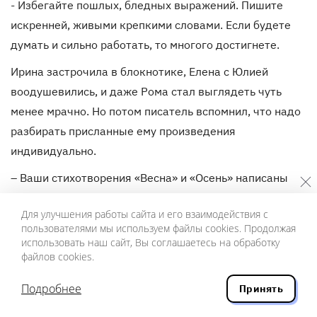
- Избегайте пошлых, бледных выражений. Пишите
искренней, живыми крепкими словами. Если будете
думать и сильно работать, то многого достигнете.
Ирина застрочила в блокнотике, Елена с Юлией
воодушевились, и даже Рома стал выглядеть чуть
менее мрачно. Но потом писатель вспомнил, что надо
разбирать присланные ему произведения
индивидуально.
– Ваши стихотворения «Весна» и «Осень» написаны
старыми, зажеванными словами на надоевшие,
Для улучшения работы сайта и его взаимодействия с
брошенные темы
пользователями мы используем файлы cookies. Продолжая
использовать наш сайт, Вы соглашаетесь на обработку
– В поэзии есть не только содержание, но и форма, но
файлов cookies.
и музыка. В ваших стихах этого мало.
Подробнее
Принять
– «Призыв» не стихотворение, а проза в рифмах. А
такая проза – все равно, что конфеты с солью. Стих –