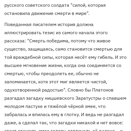
русского советского солдата "силой, которая
остановила движение смерти в мире".
Поведанная писателем история должна
иллюстрировать тезис из самого начала этого
рассказа: "Смерть победима, потому что живое
существо, защищаясь, само становится смертью для
той враждебной силы, которая несёт ему гибель. И это
высшее мгновение жизни, когда она соединяется со
смертью, чтобы преодолеть ее, обычно не
запоминается, хотя этот миг является чистой,
одухотворенной радостью". Словно бы Платонов
разгадал загадку ницшевского Заратустры о спавшем
молодом пастухе и тяжёлой чёрной змее, что
забралась и впилась ему в глотку. И ведь не разгадал
даже, а сделал так, что загадки никакой и нет вовсе:
стоит откусить змее голову, отплюнуть её далеко – и