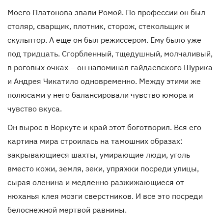
Моего Платонова звали Ромой. По профессии он был
столяр, сварщик, плотник, сторож, стекольщик и
скульптор. А еще он был режиссером. Ему было уже
под тридцать. Сгорбленный, тщедушный, молчаливый,
в роговых очках − он напоминал гайдаевского Шурика
и Андрея Чикатило одновременно. Между этими же
полюсами у него балансировали чувство юмора и
чувство вкуса.
Он вырос в Воркуте и край этот боготворил. Вся его
картина мира строилась на тамошних образах:
закрывающиеся шахты, умирающие люди, уголь
вместо кожи, земля, зеки, упряжки посреди улицы,
сырая оленина и медленно разжижающиеся от
нюханья клея мозги сверстников. И все это посреди
белоснежной мертвой равнины.