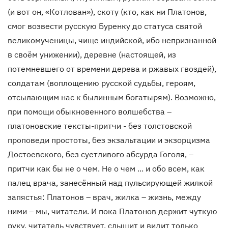
(и вот он, «Котлован»), скоту (кто, как ни Платонов,
смог возвести русскую Буренку до статуса святой
великомученицы, чище индийской, ибо непризнанной
в своём унижении), деревне (настоящей, из
потемневшего от времени дерева и ржавых гвоздей),
солдатам (воплощению русской судьбы, героям,
отсылающим нас к былинным богатырям). Возможно,
при помощи обыкновенного волшебства –
платоновские тексты-притчи - без толстовской
проповеди простоты, без экзальтации и экзорцизма
Достоевского, без суетливого абсурда Гоголя, –
притчи как бы не о чем. Не о чем ... и обо всем, как
палец врача, занесённый над пульсирующей жилкой
запястья: Платонов – врач, жилка – жизнь, между
ними – мы, читатели. И пока Платонов держит чуткую
руку, читатель чувствует, слышит и видит только