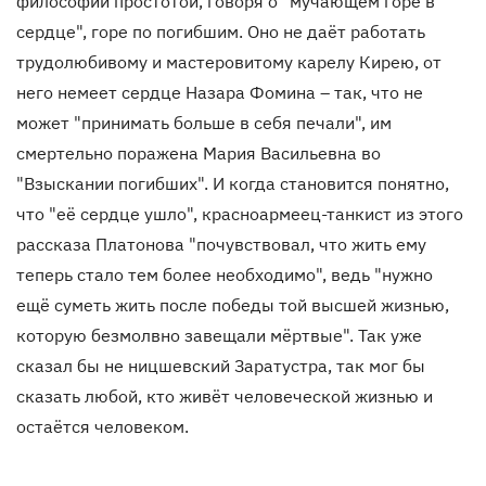
философии простотой, говоря о "мучающем горе в
сердце", горе по погибшим. Оно не даёт работать
трудолюбивому и мастеровитому карелу Кирею, от
него немеет сердце Назара Фомина – так, что не
может "принимать больше в себя печали", им
смертельно поражена Мария Васильевна во
"Взыскании погибших". И когда становится понятно,
что "её сердце ушло", красноармеец-танкист из этого
рассказа Платонова "почувствовал, что жить ему
теперь стало тем более необходимо", ведь "нужно
ещё суметь жить после победы той высшей жизнью,
которую безмолвно завещали мёртвые". Так уже
сказал бы не ницшевский Заратустра, так мог бы
сказать любой, кто живёт человеческой жизнью и
остаётся человеком.