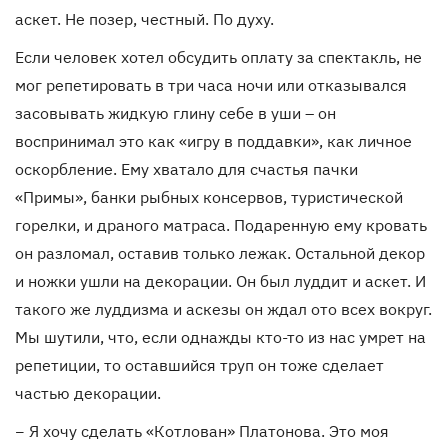
аскет. Не позер, честный. По духу.
Если человек хотел обсудить оплату за спектакль, не
мог репетировать в три часа ночи или отказывался
засовывать жидкую глину себе в уши – он
воспринимал это как «игру в поддавки», как личное
оскорбление. Ему хватало для счастья пачки
«Примы», банки рыбных консервов, туристической
горелки, и драного матраса. Подаренную ему кровать
он разломал, оставив только лежак. Остальной декор
и ножки ушли на декорации. Он был луддит и аскет. И
такого же луддизма и аскезы он ждал ото всех вокруг.
Мы шутили, что, если однажды кто-то из нас умрет на
репетиции, то оставшийся труп он тоже сделает
частью декорации.
− Я хочу сделать «Котлован» Платонова. Это моя