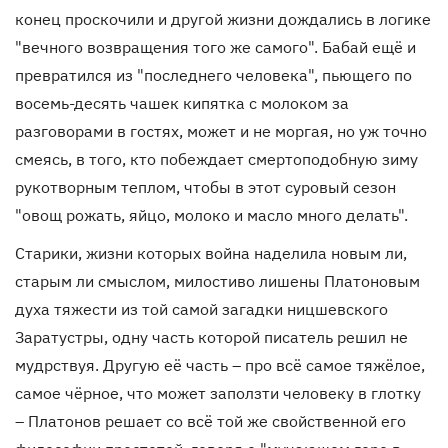
конец проскочили и другой жизни дождались в логике
"вечного возвращения того же самого". Бабай ещё и
превратился из "последнего человека", пьющего по
восемь-десять чашек кипятка с молоком за
разговорами в гостях, может и не моргая, но уж точно
смеясь, в того, кто побеждает смертоподобную зиму
рукотворным теплом, чтобы в этот суровый сезон
"овощ рожать, яйцо, молоко и масло много делать".
Старики, жизни которых война наделила новым ли,
старым ли смыслом, милостиво лишены Платоновым
духа тяжести из той самой загадки ницшевского
Заратустры, одну часть которой писатель решил не
мудрствуя. Другую её часть – про всё самое тяжёлое,
самое чёрное, что может заползти человеку в глотку
– Платонов решает со всё той же свойственной его