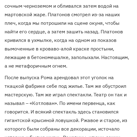
сочным черноземом и обливался затем водой на
мартовской жаре. Платонов смотрел из-за наших
плеч, когда мы потрошили на сцене окуня, чтобы
найти его сердце, а затем зашить назад. Платонов
кривился в ухмылке, когда на одном из показов
вымоченные в кроваво-алой краске простыни,
лежащие в бетономешалке, заполыхали. Настоящим,
а не метафоричным огнем.
После выпуска Рома арендовал этот уголок на
ткацкой фабрике себе под жилье. Там же обустроил
мастерскую. Там же играл спектакли. Театр он так и
называл – «Котлован». По имени первенца, как
говорится. И всякий спектакль здесь становился
гигантской крысиной ловушкой. Ржавое и старое, из
которого были собраны все декорации, источало