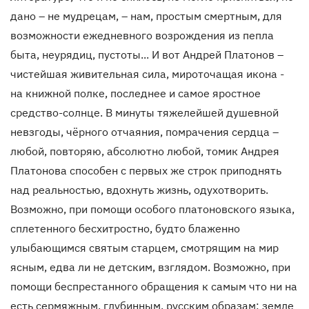
дано – не мудрецам, – нам, простым смертным, для
возможности ежедневного возрождения из пепла
быта, неурядиц, пустоты... И вот Андрей Платонов –
чистейшая живительная сила, мироточащая икона -
на книжной полке, последнее и самое яростное
средство-солнце. В минуты тяжелейшей душевной
невзгоды, чёрного отчаяния, помрачения сердца –
любой, повторяю, абсолютно любой, томик Андрея
Платонова способен с первых же строк приподнять
над реальностью, вдохнуть жизнь, одухотворить.
Возможно, при помощи особого платоновского языка,
сплетенного бесхитростно, будто блаженно
улыбающимся святым старцем, смотрящим на мир
ясным, едва ли не детским, взглядом. Возможно, при
помощи беспрестанного обращения к самым что ни на
есть сермяжным, глубинным, русским образам: земле