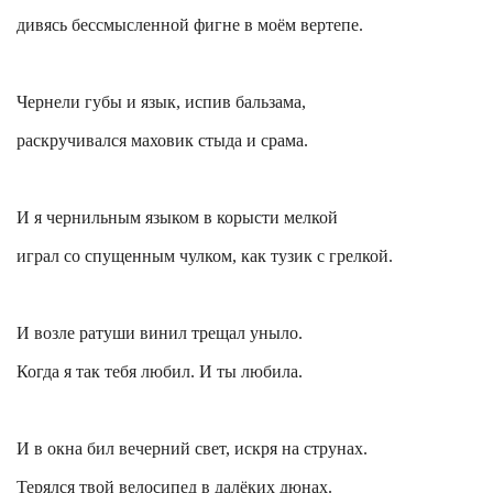
дивясь бессмысленной
фигне
в моём вертепе.
Чернели губы и язык, испив бальзама,
раскручивался маховик стыда и срама.
И я чернильным языком в корысти мелкой
играл со спущенным чулком, как тузик с грелкой.
И возле ратуши винил трещал уныло.
Когда я так тебя любил. И ты любила.
И в окна бил вечерний свет, искря на струнах.
Терялся твой велосипед в далёких дюнах.