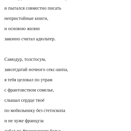
и пытался совместно писать
непристойные книги,
и основою жизни
законно считал адюльтер.
Самодур, толстосум,
завсегдатай ночного секс-
шопа
,
я тебя целовал по утрам
с франтовством
сомелье
,
слышал сердце твоё
по мобильнику без стетоскопа
и не хуже француза
лабал
во французском белье.