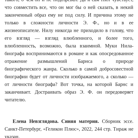
что совместить все, что он мог бы о ней сказать, в некий
законченный образ ему не под силу. И причина этому не
только в сложности личности Э. Ф., но и в ее
жизнеописателе
. Нилу никогда не приходило в голову, что
его взгляд — взгляд влюбленного, и более того,
влюбленность, возможно, была взаимной. Муки Нила-
биографа воспринимаются в романе и как опосредованное
отражение размышлений Барнса о природе
биографического жанра. Сколько в самой добросовестной
биографии будет от личности изображаемого, а сколько —
от личности биографа? Вот точка, на которой Барнс и
заканчивает. Достраивать образ Э. Ф. он передоверяет
читателю.
Елена
Невзглядова
. Синяя материя.
Сборник эссе.
Санкт-Петербург, «Геликон Плюс», 2022, 244 стр. Тираж не
указан.