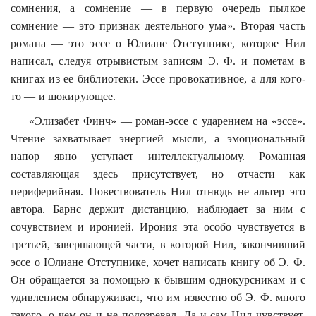
сомнения, а сомнение — в первую очередь пылкое
сомнение — это признак деятельного ума». Вторая часть
романа — это эссе о Юлиане Отступнике, которое Нил
написал, следуя отрывистым записям Э. Ф. и пометам в
книгах из ее библиотеки. Эссе
провокативное
, а для кого-
то — и шокирующее.
«Элизабет
Финч
» — роман-эссе с ударением на «эссе».
Чтение захватывает энергией мысли, а эмоциональный
напор явно уступает интеллектуальному. Романная
составляющая здесь присутствует, но отчасти как
периферийная. Повествователь Нил отнюдь не
альтер
эго
автора. Барнс держит дистанцию, наблюдает за ним с
сочувствием и иронией. Ирония эта особо чувствуется в
третьей, завершающей части, в которой Нил, закончивший
эссе о Юлиане Отступнике, хочет написать книгу об Э. Ф.
Он обращается за помощью к бывшим однокурсникам и с
удивлением обнаруживает, что им известно об Э. Ф. много
такого, о чем он и не подозревал. Да и сам Нил чувствует,