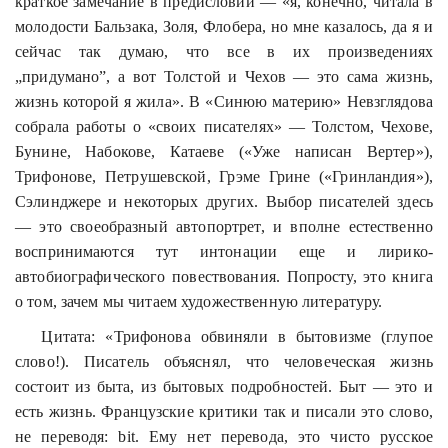
краткое замечание в предисловии — «я, конечно, читала в
молодости Бальзака, Золя, Флобера, но мне казалось, да я и
сейчас так думаю, что все в их произведениях
„придумано”, а вот Толстой и Чехов — это сама жизнь,
жизнь которой я жила». В «Синюю материю»
Невзглядова
собрала работы о «своих писателях» — Толстом, Чехове,
Бунине, Набокове, Катаеве («Уже написан Вертер»),
Трифонове, Петрушевской,
Грэме
Грине («
Гринландия
»),
Сэлинджере и некоторых других. Выбор писателей здесь
— это своеобразный автопортрет, и вполне естественно
воспринимаются тут интонации еще и лирико-
автобиографического повествования. Попросту, это книга
о том, зачем мы читаем художественную литературу.
Цитата: «Трифонова обвиняли в бытовизме (глупое
слово!). Писатель объяснял, что человеческая жизнь
состоит из быта, из бытовых подробностей. Быт — это и
есть жизнь. Французские критики так и писали это слово,
не переводя:
bit
. Ему нет перевода, это чисто русское