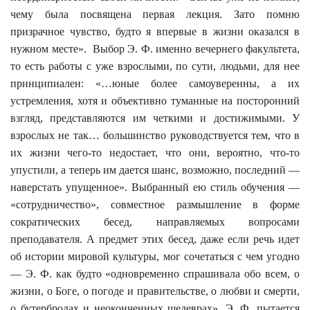
чему была посвящена первая лекция. Зато помню
призрачное чувство, будто я впервые в жизни оказался в
нужном месте».
Выбор Э. Ф. именно вечернего факультета,
то есть работы с уже взрослыми, по сути, людьми, для нее
принципиален: «…юные более самоуверенны, а их
устремления, хотя и объективно туманные на посторонний
взгляд, представляются им четкими и достижимыми. У
взрослых не так… большинство руководствуется тем, что в
их жизни чего-то недостает, что они, вероятно, что-то
упустили, а теперь им дается шанс, возможно, последний —
наверстать упущенное». Выбранный ею стиль обучения —
«сотрудничество», совместное размышление в форме
сократических бесед, направляемых вопросами
преподавателя. А предмет этих бесед, даже если речь идет
об истории мировой культуры, мог сочетаться с чем угодно
— Э. Ф. как будто «одновременно спрашивала обо всем, о
жизни, о Боге, о погоде и правительстве, о любви и смерти,
о бутербродах и неоконченных шедеврах». Э. Ф. пытается