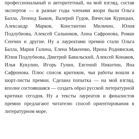
профессиональный и авторитетный, на мой взгляд, состав
экспертов — в разные годы членами жюри были Ольга
Балла, Леонид Быков, Валерий Гудов, Вячеслав Курицын,
Александр Марков, Константин
Мильчин
, Юлия
Подлубнова
, Алексей Сальников, Анна Сафронова, Роман
Сенчин
и другие. Ну а лауреатами премии стали Ольга
Балла, Мария Галина, Елена
Макеенко
, Ирина Роднянская,
Юлия
Подлубнова
, Дмитрий
Бавильский
, Алексей
Конаков
,
Илья
Кукулин
, Игорь
Гулин
, Евгений Никитин, Яна
Сафронова. Плюс список критиков, чьи работы вошли в
шорт-листы премии. Сделана попытка — на мой взгляд,
вполне состоявшаяся — создать образ русской литературной
критики сегодня. Ну а тексты лауреатов и финалистов
премии предлагают читателю способ ориентирования в
литературном море.