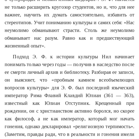
не только расширить кругозор студентов, но и, что для нее
важнее, научить их думать самостоятельно, избавить от
стереотипов. Учит пониманию культуры и самих себя: «Нас
неумолимо обманывают страсти. Столь же неумолимо
обманывает нас разум. Равно как и предшествующий
жизненный опыт».
Подход Э. Ф. к истории культуры Нил начинает
понимать только через годы — получив в наследство после
ее смерти личный архив и библиотеку. Разбирая ее записи,
он выясняет, что «пробным камнем всеобъемлющих
вопросов культуры» для Э. Ф. был последний языческий
император Рима Флавий Клавдий Юлиан (361 — 363),
известный как Юлиан Отступник. Крещенный при
рождении, он с христианством активно боролся, но
скорее
как философ, а не как император, который мог начать
гонения, однако декларировал «религиозную терпимость».
(Заметим, правды ради, что в реальности и гонения имели