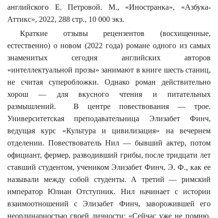
английского Е. Петровой. М., «Иностранка», «Азбука-
Аттикс
», 2022, 288 стр., 10 000 экз.
Краткие отзывы рецензентов (восхищенные,
естественно) о новом (2022 года) романе одного из самых
знаменитых сегодня английских авторов
«интеллектуальной прозы» занимают в книге шесть станиц,
не считая суперобложки. Однако роман действительно
хорош — для вкусного чтения и питательных
размышлений.
В центре повествования — трое.
Университетская преподавательница Элизабет
Финч
,
ведущая курс «Культура и цивилизация» на вечернем
отделении. Повествователь Нил — бывший актер, потом
официант, фермер, разводивший грибы, после тридцати лет
ставший студентом, учеником Элизабет
Финч
, Э. Ф., как ее
называли между собой студенты. А третий — римский
император Юлиан Отступник. Нил начинает с истории
взаимоотношений с Элизабет
Финч
, заворожившей его
неординарностью своей личности: «Сейчас уже не помню,