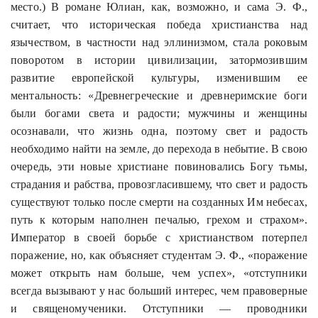
место.) В романе Юлиан, как, возможно, и сама Э. Ф.,
считает, что историческая победа христианства над
язычеством, в частности над эллинизмом, стала роковым
поворотом в истории цивилизации, затормозившим
развитие европейской культуры, изменившим ее
ментальность: «Древнегреческие и древнеримские боги
были богами света и радости; мужчины и женщины
осознавали, что жизнь одна, поэтому свет и радость
необходимо найти на земле, до перехода в небытие. В свою
очередь, эти новые христиане повиновались Богу тьмы,
страдания и рабства, провозгласившему, что свет и радость
существуют только после смерти на созданных Им небесах,
путь к которым наполнен печалью, грехом и страхом».
Император в своей борьбе с христианством потерпел
поражение, но, как объясняет студентам Э. Ф., «поражение
может открыть нам больше, чем успех», «отступники
всегда вызывают у нас больший интерес, чем правоверные
и
священомученики
. Отступники — проводники