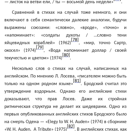
— листок на ветви ели, / ты — восьмой день недели»
.
Сравнений в стихах на случай тоже немного, и они
включают в себя семантически далекие аналогии, будучи
выражены союзами: «словно», «вроде», «точно» и
«напоминает»: «солдаты духоты / …словно тени
[78]
яйцевидных кораблей» (1962)
, «мир, точно Сартр,
[79]
окосел» (1974)
, «Вода напоминает доллар / своей
[80]
текучестью и цветом» (1974)
.
Несколько слов о стихах на случай, написанных на
английском. По мнению Л. Лосева, «писателем можно быть
[81]
только на одном родном языке»
. Бродский считал это
утверждение вздорным. Однако его английские стихи
доказывают, что прав Лосев. Даже их стройная
ритмическая структура не делает их шедеврами. Одно из
первых опубликованных английских стихов Бродского было
на смерть
Одена
— «
Elegy
to
W. H.
Auden
» (1974) в сборнике
[82]
«W. H.
Auden
.
A
Tribute
» (1975)
. В английских стихах, как