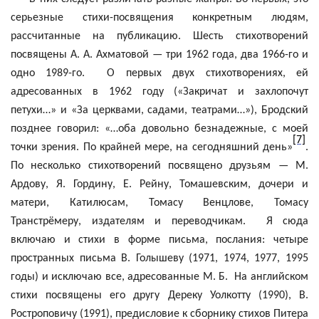
серьезные стихи-посвящения конкретным людям,
рассчитанные на публикацию. Шесть стихотворений
посвящены А. А. Ахматовой — три 1962 года, два 1966-го и
одно 1989-го.
О первых двух стихотворениях, ей
адресованных в 1962 году («Закричат и захлопочут
петухи…» и «За церквами, садами, театрами…»), Бродский
позднее говорил: «…оба довольно безнадежные, с моей
[7]
точки зрения. По крайней мере, на сегодняшний день»
.
По несколько стихотворений посвящено друзьям — М.
Ардову, Я.
Гордину
, Е. Рейну, Томашевским, дочери и
матери,
Катилюсам
, Томасу
Венцлове
, Томасу
Транстрёмеру
, издателям и переводчикам.
Я сюда
включаю и стихи в форме письма, послания: четыре
пространных письма В. Голышеву (1971, 1974, 1977, 1995
годы) и исключаю все, адресованные М. Б.
На английском
стихи посвящены его другу
Дереку
Уолкотту
(1990), В.
Ростроповичу (1991), предисловие к сборнику стихов Питера