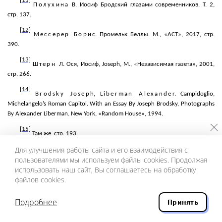
[11]
Полухина
В. Иосиф Бродский глазами современников. Т. 2,
стр. 137.
[12]
Мессерер Бори
с. Промельк Беллы. М., «АСТ», 2017, стр.
390.
[13]
Штерн
Л. Ося, Иосиф,
Joseph
, М., «Независимая газета», 2001,
стр. 266.
[14]
Brodsky Josep
h,
Liberman
Alexande
r.
Campidoglio
,
Michelangelo’s Roman Capitol. With an Essay
By
Joseph Brodsky, Photographs
By Alexander
Liberman
.
New
York
, «
Random
House
», 1994.
[15]
Там же, стр. 193.
Для улучшения работы сайта и его взаимодействия с
[16]
Бродский Иоси
ф. МС (4, 159). Самиздатское 4-х томное
пользователями мы используем файлы cookies. Продолжая
собрание сочинений Бродского, подготовленное В.
Марамзиным
в 1972
использовать наш сайт, Вы соглашаетесь на обработку
— 1974 годах. Здесь и далее: МС с указанием тома и страницы в круглых
файлов cookies.
скобках.
[17]
Подробнее
Принять
Муравьева Ирин
а. Автографы и библиотека Иосифа
Бродского в собрании музея Анны Ахматовой. — В кн.: Иосиф Бродский: