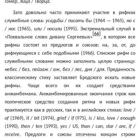
Гомер
,
лица
/
Творца
.
Зато довольно часто принимают участие в рифмах
служебные слова:
усадьбы
/
писать бы
(1964 — 1965),
но с
/
нос
(1965),
или
/
носили
(1995). Экстремальный случай в
[66]
«Похвальное слово дивану Сергеевых»
, в котором все
рифмы состоят из предлогов и союзов: на, за, от, до
рифмующиеся с себе подобными (1966). Списком рифм со
служебными словами можно заполнить целую страницу:
небес
/
без
,
пейзаж
/
аж
,
без
/
лес
,
дня
/
для
. Преданность
классическому стиху заставляет Бродского искать новые
рифмы. Чаще всего он их создает средствами
анжамбeмана
.
Анжамбемированные
окончания строк как
поэтическое средство создания ритма и новых рифм
практикуется как в русских, так и в английских стихах:
love
/
of
(1969),
it
/
bit
(1974),
grief
/
if
(975),
is
/
kiss
,
love
/
enough
(1990),
then
/
ten
(1993),
yes
/
US
,
than
/
can
,
star
/
are
,
if
/
receive
. Предлоги и союзы отсечены концом строки