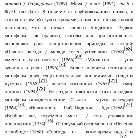
amanda
/
Propaganda
(1989),
Mawr
/
more
(1991),
each
/
Illyich
(
no
date
). В отличие от опубликованных стихов, в
стихах на случай скупо с тропами, в них нет той смысловой
плотности, что в стихах зрелого Бродского. Редкие
метафоры, как правило, глаголы или прилагательные,
выполняют роль олицетворения природы и вещей:
[68]
«Пляшет звезда / между сосен уснувших» (1963)
,
[69]
«месяц в тучах окосел» (1965)
«
Манхаттан
… с утра
[70]
купается в реке» (1995)
. Более значимы
генитивные
метафоры двух существительных: «невидимые солдаты
[71]
[72]
духоты» (1962)
, «свеча изгнанья» (1965)
, «мир
[73]
нагана» (1994)
. Не создают плотности стиха и редкие
метафоры отождествления: «Ссылка — угроза рассудку»
[74]
[75]
(1964)
, «Невинность — Рай. Падение — Ад» (1966)
,
«Вообще же, перемена мест… / есть усложнение
[76]
ностальгии» (1974)
. Остроумный оксюморон в «Песенке
о свободе» (1968): «Свобода… ты — пятое время года, / ты
[77]