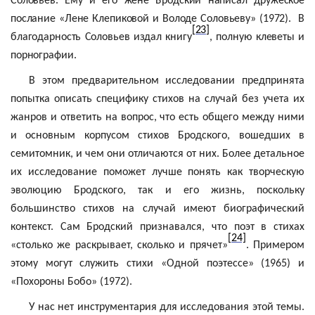
Соловьев. Ему и его жене Бродский написал дружеское
послание «Лене Клепиковой и Володе Соловьеву» (1972).
В
[23]
благодарность Соловьев издал книгу
, полную клеветы и
порнографии.
В этом предварительном исследовании предпринята
попытка описать специфику стихов на случай без учета их
жанров и ответить на вопрос, что есть общего между ними
и основным корпусом стихов Бродского, вошедших в
семитомник
, и чем они отличаются от них. Более детальное
их исследование поможет лучше
понять
как творческую
эволюцию Бродского, так и его жизнь, поскольку
большинство стихов на случай имеют биографический
контекст. Сам Бродский признавался, что поэт в стихах
[24]
«столько же раскрывает, сколько и прячет»
. Примером
этому могут служить стихи «Одной поэтессе» (1965) и
«Похороны Бобо» (1972).
У нас нет инструментария для исследования этой темы.