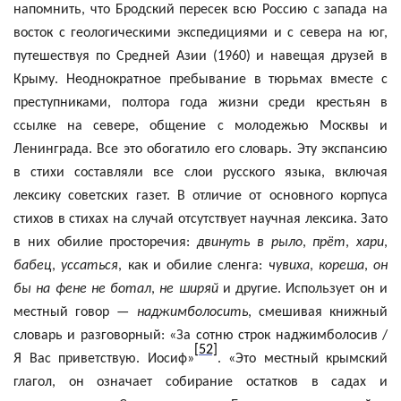
напомнить, что Бродский пересек всю Россию с запада на
восток с геологическими экспедициями и с севера на юг,
путешествуя по Средней Азии (1960) и навещая друзей в
Крыму. Неоднократное пребывание в тюрьмах вместе с
преступниками, полтора года жизни среди крестьян в
ссылке на севере, общение с молодежью Москвы и
Ленинграда. Все это обогатило его словарь. Эту экспансию
в стихи составляли все слои русского языка, включая
лексику советских газет. В отличие от основного корпуса
стихов в стихах на случай отсутствует научная лексика. Зато
в них обилие просторечия:
двинуть в рыло
,
прёт
,
хари
,
бабец
,
уссаться
, как и обилие сленга:
чувиха
,
кореша
,
он
бы на фене не ботал
,
не ширяй
и другие. Использует он и
местный говор —
наджимболосить
, смешивая книжный
словарь и разговорный: «За сотню строк
наджимболосив
/
[52]
Я Вас приветствую. Иосиф»
. «Это местный крымский
глагол, он означает собирание остатков в садах и