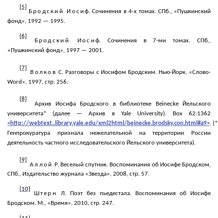
[5]
Бродский Иоси
ф. Сочинения в 4-х томах. СПб., «Пушкинский
фонд», 1992 — 1995.
[6]
Бродский Иоси
ф. Сочинения в 7-ми томах. СПб.,
«Пушкинский фонд», 1997 — 2001.
[7]
Волков
С. Разговоры с Иосифом Бродским. Нью-Йорк, «Слово-
Word
», 1997, стр. 256.
[8]
Архив Иосифа Бродского в библиотеке
Beinecke
Йельского
университета* (далее — Архив в
Yale
University
).
Вох
62:1362
<http://webtext..library.yale.edu/xml2html/beinecke.brodsky.con.html#a9>
. (*
Генпрокуратура признала нежелательной на территории России
деятельность частного исследовательского Йельского университета).
[9]
Аллой
Р. Веселый спутник. Воспоминания об Иосифе Бродском,
СПб., Издательство журнала «Звезда», 2008, стр. 57.
[10]
Штерн
Л. Поэт без пьедестала. Воспоминания об Иосифе
Бродском. М., «Время», 2010, стр. 247.