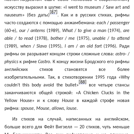
искусству выразил в шутке: «I
went
to
museum
/
Saw
art
and
[87]
nauseum
» (без даты)
. Как
и
в
русских
стихах
,
рифмы
часто
создаются
с
помощью
анжамбемана
:
each
/
passenger
(60-
е
),
our
/
anterns
(1989),
What
/
to give a man
(1974),
are
able
/ to read
(1978),
bother
/
me
(1975),
unable
/
to attend
(1989),
when
/
Slava
(1995),
I am
/
an old fart
(1996).
Ради
рифмы он разрывает концом строки сложные слова:
astro
- /
physics
к рифме
Castro
. К концу жизни Бродского его рифмы
английских стихов становятся все более
изобретательными. Так, в стихотворении 1995 года «
Why
[88]
couldn’t
this
body
avoid
the
bullet
»
все четыре стансы
заканчиваются общей строкой: «A
Chicken
Clucks
in
the
Yellow
House
» и к слову
House
в каждой строфе новая
рифма:
spouse
,
Mouse
,
allows
,
louse
.
Из стихов на случай, написанных на английском,
больше всего для
Фейт
Вигзелл
— 20 стихов, чуть меньше