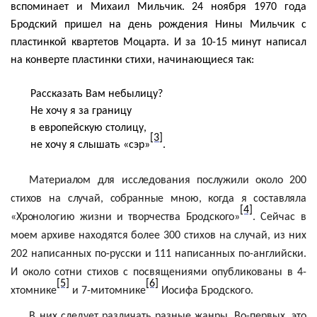
вспоминает и Михаил
Мильчик
. 24 ноября 1970 года
Бродский пришел на день рождения Нины
Мильчик
с
пластинкой квартетов Моцарта. И за 10-15 минут написал
на конверте пластинки стихи, начинающиеся так:
Рассказать Вам небылицу?
Не хочу я за границу
в европейскую столицу,
[3]
не хочу я слышать «сэр»
.
Материалом для исследования послужили около 200
стихов на случай, собранные мною, когда я составляла
[4]
«Хронологию жизни и творчества Бродского»
.
Сейчас в
моем архиве находятся более 300 стихов на случай, из них
202 написанных по-русски и 111 написанных по-английски.
И около сотни стихов с посвящениями опубликованы в 4-
[5]
[6]
хтомнике
и 7-митомнике
Иосифа Бродского.
В них следует различать разные жанры. Во-первых, это