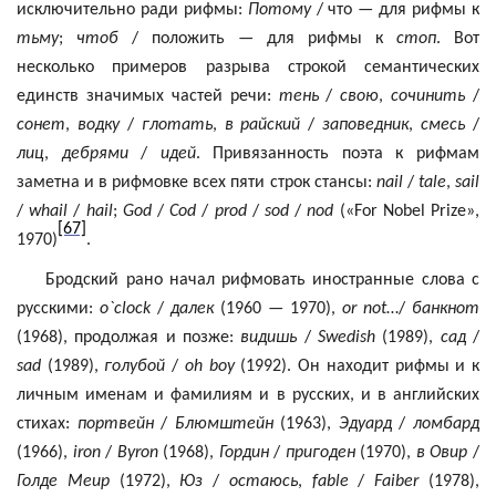
исключительно ради рифмы:
Потому
/ что — для рифмы
к
тьму
;
чтоб
/ положить — для рифмы к
стоп
. Вот
несколько примеров разрыва строкой семантических
единств значимых частей речи:
тень
/
свою
,
сочинить
/
сонет
,
водку
/
глотать
,
в райский
/
заповедник
,
смесь
/
лиц
,
дебрями
/
идей
. Привязанность поэта к рифмам
заметна и в рифмовке всех пяти строк стансы:
nail
/
tale
,
sail
/
whail
/
hail
;
God
/
Cod
/
prod
/
sod
/
nod
(«
For
Nobel
Prize
»,
[67]
1970)
.
Бродский рано начал рифмовать иностранные слова с
русскими:
о`clock
/
далек
(1960 — 1970),
or
not
…/
банкнот
(1968), продолжая и позже:
видишь
/
Swedish
(1989),
сад
/
sad
(1989),
голубой
/
oh
boy
(1992). Он находит рифмы и к
личным именам и фамилиям и в русских, и в английских
стихах:
портвейн
/
Блюмштейн
(1963),
Эдуард
/
ломбард
(1966),
iron
/
Byron
(1968),
Гордин
/
пригоден
(1970),
в
Овир
/
Голде
Меир
(1972),
Юз
/
остаюсь
,
fable
/
Faiber
(1978),