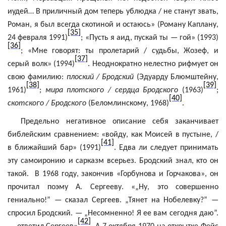
иудей… В приличный дом теперь ублюдка / не станут звать,
Роман, я был всегда скотиной и остаюсь» (Роману Каплану,
[35]
24 февраля 1991)
; «Пусть я
аид
, пускай ты — гой» (1993)
[36]
; «Мне говорят: ты пролетарий / судьбы, Жозеф, и
[37]
серый волк» (1994)
. Неоднократно нелестно рифмует он
свою фамилию:
плоский / Бродский
(Эдуарду
Блюмштейну
,
[38]
[39]
1961)
;
мира плотского / сердца Бродского
(1963)
;
[40]
скотского / Бродского
(
Беломлинскому
, 1968)
.
Предельно негативное описание себя заканчивает
библейским сравнением: «войду, как Моисей в пустыне, /
[41]
в ближайший бар» (1991)
. Едва ли следует принимать
эту самоиронию и сарказм всерьез. Бродский знал, кто он
такой.
В 1968 году, закончив «Горбунова и Горчакова», он
прочитал поэму А. Сергееву. «„Ну, это совершенно
гениально!” — сказал Сергеев. „Тянет на
Нобелевку
?” —
спросил Бродский. — „Несомненно! Я ее вам сегодня даю”.
[42]