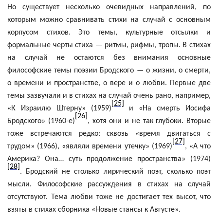
Но существует несколько очевидных направлений, по
которым можно сравнивать стихи на случай с основным
корпусом стихов. Это темы, культурные отсылки и
формальные черты стиха — ритмы, рифмы, тропы. В стихах
на случай не остаются без внимания основные
философские темы поэзии Бродского — о жизни, о смерти,
о времени и пространстве, о вере и о любви. Первые две
темы зазвучали и в стихах на случай очень рано, например,
[25]
«К Израилю Штерну» (1959)
и «На смерть Иосифа
[26]
Бродского» (1960-е)
, хотя они и не так глубоки. Вторые
тоже встречаются редко: сквозь «время двигаться с
[27]
трудом» (1966), «являли времени утечку» (1969)
, «А что
Америка? Она… суть продолжение пространства» (1974)
[28]
. Бродский не столько лирический поэт, сколько поэт
мысли. Философские рассуждения в стихах на случай
отсутствуют. Тема любви тоже не достигает тех высот, что
взяты в стихах сборника «Новые стансы к Августе».