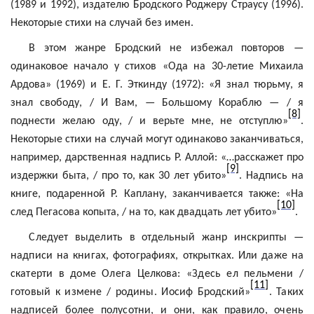
(1989 и 1992), издателю Бродского Роджеру Страусу (1996).
Некоторые стихи на случай без имен.
В этом жанре Бродский не избежал повторов —
одинаковое начало у стихов «Ода на 30-летие Михаила
Ардова» (1969) и Е. Г. Эткинду (1972): «Я знал тюрьму, я
знал свободу, / И Вам, — Большому Кораблю — / я
[8]
поднести желаю оду, / и верьте мне, не отступлю»
.
Некоторые стихи на случай могут одинаково заканчиваться,
например, дарственная надпись Р. Аллой: «…расскажет про
[9]
издержки быта, / про то, как 30 лет убито»
. Надпись на
книге, подаренной Р. Каплану, заканчивается также: «На
[10]
след
Пегасова
копыта, / на то, как двадцать лет убито»
.
Следует выделить в отдельный жанр
инскрипты
—
надписи на книгах, фотографиях, открытках. Или даже на
скатерти в доме Олега
Целкова
: «Здесь ел пельмени /
[11]
готовый к измене / родины. Иосиф Бродский»
. Таких
надписей более полусотни, и они, как правило, очень