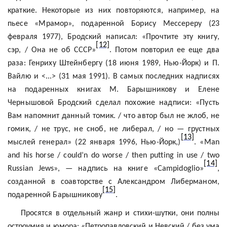
краткие. Некоторые из них повторяются, например, на
пьесе «Мрамор», подаренной Борису Мессереру (23
февраля 1977), Бродский написал: «Прочтите эту книгу,
[12]
сэр, / Она не об СССР»
. Потом повторил ее еще два
раза: Генриху Штейнбергу (18 июня 1989, Нью-Йорк) и П.
Вайлю
и <...> (31 мая 1991). В самых последних надписях
на подаренных книгах М. Барышникову и Елене
Чернышовой
Бродский сделал похожие надписи: «Пусть
Вам напомнит данный томик. / что автор был не жлоб, не
гомик, / не трус, не сноб, не либерал, / но — грустных
[13]
мыслей генерал» (22 января 1996, Нью-Йорк,)
. «
Man
and
his
horse
/
could’n
do
worse
/
then
putting
in
use
/
two
[14]
Russian
Jews
», — надпись на книге «
Campidoglio
»
,
созданной в соавторстве с Александром
Либерманом
,
[15]
подаренной Барышникову
.
Просятся в отдельный жанр и стихи-шутки, они полны
остроумия и юмора: «Петропавловский и Невский / без ума