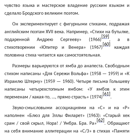
чувство языка и мастерское владение русским языком и
сделало Бродского великим поэтом.
Он экспериментирует с фигурными стихами, подражая
английским поэтам XVII века. Например, «Стихи на бутылке,
[59]
подаренной Андрею Сергееву» (1966)
, а в
[60]
стихотворении «Юпитер и Венера» (1967)
каждая
половина стиха читается как самостоятельная.
Размеры варьируются от ямба до анапеста. Свободным
стихом написаны «Для Сережи Вольфа» (1958 — 1959) и «К
Израилю Штерну» (1959 — 1960). Четыре письма Голышеву
написаны четырехстопным ямбом: «У ямбов к этим
[61]
переменам / какая-то, …, прямо страсть» (1974)
.
Звуко
-смысловыми
ассоциациями на «С» и на «Р»
наполнен «Блюз для Эллы Филарет» (1963): «Старый хек
[62]
срам / свой скрыл, Нора! / Умбра. Бра. Ра»
. Обращают
на себя внимание аллитерации на «С/З» в стихах «Памяти