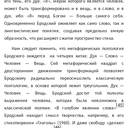
его тень, его Дух. «Я», мерой которого является человек,
может быть трансформировано и в вещь, и в слово, и в
дух, ибо «Я» перед Богом — больше самого себя.
Одновременно Бродский оживляет как само слово, так и
лингвистические понятия, создавая предельно емкую
образность, что расширяет сжатое пространство стиха.
Нам следует помнить, что метафорическая
поэтология
Бродского
зиждется
на
четырех китах: Дух — Слово —
Человек — Вещь. Сей метафорический квадрат с
двусторонним движением трансформаций позволяет
Бродскому радикально переосмыслить классическую
поэтологию
, в основе которой лежит треугольник: Дух —
Человек — Вещь. Бродский достиг той полноты
выражения человека, которая была невозможна в
[45]
классической поэтике. «В голубом явлении слова»
Бродский находит смысл творчества, например, в его
стихотворении «Глаголы» (1960). И даже свободу «делают
[46]