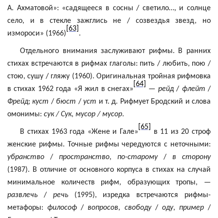
А. Ахматовой»: «садящееся в сосны / светило…, и солнце
село, и в стекле зажглись не / созвездья звезд, но
[63]
измороси» (1966)
.
Отдельного внимания заслуживают рифмы. В ранних
стихах встречаются в рифмах глаголы: пить / любить, пою /
стою, сушу / гляжу (1960). Оригинальная тройная рифмовка
[64]
в стихах 1962 года «Я жил в снегах»
—
рейд
/
флейт
/
Фрейд
;
куст
/
бюст
/
уст
и т. д. Рифмует Бродский и слова
омонимы:
сук / Сук
,
мусор / мусор
.
[65]
В стихах 1963 года «Жене и Гале»
в 11 из 20 строф
женские рифмы. Точные рифмы чередуются с неточными:
убранство
/
пространство
,
по-старому
/
в сторону
(1987). В отличие от основного корпуса в стихах на случай
минимальное количеств рифм, образующих тропы, —
развлечь
/
речь
(1995), изредка встречаются рифмы-
метафоры:
философ
/
вопросов
,
свободу
/
оду
,
пример
/