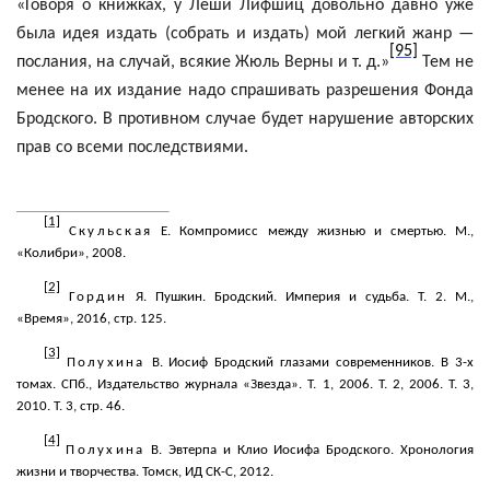
«Говоря о книжках, у Леши Лифшиц довольно давно уже
была идея издать (собрать и издать) мой легкий жанр —
[95]
послания, на случай, всякие Жюль Верны и т. д.»
Тем не
менее на их издание надо спрашивать разрешения Фонда
Бродского. В противном случае будет нарушение авторских
прав со всеми последствиями.
[1]
Скульская
Е. Компромисс между жизнью и смертью. М.,
«Колибри», 2008.
[2]
Гордин
Я. Пушкин. Бродский. Империя и судьба. Т. 2. М.,
«Время», 2016, стр. 125.
[3]
Полухина
В. Иосиф Бродский глазами современников. В 3-х
томах. СПб., Издательство журнала «Звезда». Т. 1, 2006. Т. 2, 2006. Т. 3,
2010. Т. 3, стр. 46.
[4]
Полухина
В.
Эвтерпа
и Клио Иосифа Бродского. Хронология
жизни и творчества. Томск, ИД СК-С, 2012.