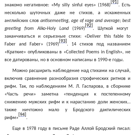
[91]
знакомо негативное: «
My
silly
sinful
eyes
» (1968)
. Есть
несколько шуточных даже не стихов, а искаженных
английских слов
antisemeeting
,
age
of
rage
and
average
;
best
[92]
greeting
from
Alko-Holy
Land
(1969)
. Шуткой могут
заканчиваться и серьезные стихи: «
Deliver
this
fable
to
[93]
Faber
and
Faber
» (1969)
. 14 стихов под названием
«Краткие» опубликованы в «
Collected
Poems
in
English
», не
все датированы, но в основном написаны в 1990-е годы.
Можно расширить наблюдение над стихами на случай,
включив сравнение разнообразия строфических ритмов и
рифм. Так, по наблюдениям М. Л.
Гаспарова
, в сборнике
«Часть речи» заметна «тенденция к постепенному
снижению мужских рифм и к нарастанию доли женских…
также ничтожно мало у Бродского дактилических
[94]
рифм»
.
Еще в 1978 году в письме Раде Аллой Бродский писал: