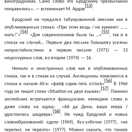
виноградниках. Само слово это Бродскому чрезвычайно
[53]
понравилось», — вспоминает М. Ардов
.
Бродский не чуждался табуированной лексики как в
опубликованных стихах: «При этом вещь / не крикнет: „ …
[54]
[55]
мать!”»
«Для современников была ты …»
, так и в
стихах на случай... Первые два письма Голышеву усеяны
непристойностями: в первом письме (1971) — 13
нецензурных слов, во втором (1974) — 16.
Немало и иностранных слов как в опубликованных
стихах, так и в стихах на случай. Англицизмы появляются в
[56]
стихах в начале 60-х: «
файф
сорок пять
o’clock
»
В 1966
[57]
году он пишет стихи «
Situation
на двух языках»
. Помимо
английских встречаются французские, немецкие слова и
даже слова на идиш:
«Ай да Дина, ваша
хевра
/
[58]
удостоилась шедевра»
. Не чужд Бродский и новых
словообразований:
едало
(1969),
без-
узбечно
(1977), «не
перепил, не
переэто
» (1977). Можно сказать, что тонкое