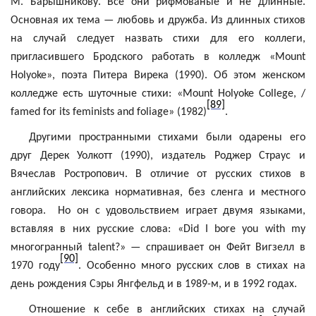
М. Барышникову. Все они
рифмованые
и не длинные.
Основная их тема — любовь и дружба. Из длинных стихов
на случай следует назвать стихи для его коллеги,
пригласившего Бродского работать в колледж «
Mount
Holyoke
», поэта Питера
Вирека
(1990). Об
этом
женском
колледже
есть
шуточные
стихи
: «Mount Holyoke College, /
[89]
famed for its feminists and foliage» (1982)
.
Другими пространными стихами были одарены его
друг
Дерек
Уолкотт
(1990), издатель Роджер Страус и
Вячеслав Ростропович. В отличие от русских стихов в
английских лексика нормативная, без сленга и местного
говора.
Но он с удовольствием играет двумя языками,
вставляя в них русские слова: «
Did
I
bore
you
with
my
многогранный
talent
?» — спрашивает он
Фейт
Вигзелл
в
[90]
1970 году
. Особенно много русских слов в стихах на
день рождения Сэры
Янгфельд
и в 1989-м, и в 1992 годах.
Отношение к себе в английских стихах на случай