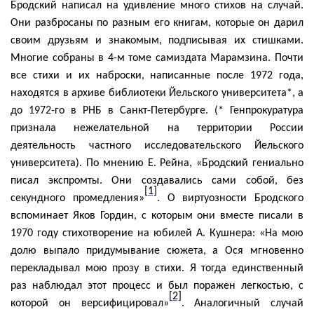
Бродский написал на удивление много стихов на случай.
Они разбросаны по разным его книгам, которые он дарил
своим друзьям и знакомым, подписывая их стишками.
Многие собраны в 4-м томе самиздата
Марамзина
. Почти
все стихи и их наброски, написанные после 1972 года,
находятся в архиве библиотеки Йельского университета*, а
до 1972-го в РНБ в Санкт-Петербурге. (* Генпрокуратура
признала нежелательной на территории России
деятельность частного исследовательского Йельского
университета). По мнению Е. Рейна, «Бродский гениально
писал экспромты. Они создавались сами собой, без
[1]
секундного промедления»
. О виртуозности Бродского
вспоминает Яков
Гордин
, с которым они вместе писали в
1970 году стихотворение на юбилей А. Кушнера: «На мою
долю выпало придумывание сюжета, а Ося мгновенно
перекладывал мою прозу в стихи. Я тогда единственный
раз наблюдал этот процесс и был поражен легкостью, с
[2]
которой он
версифицировал
»
. Аналогичный случай