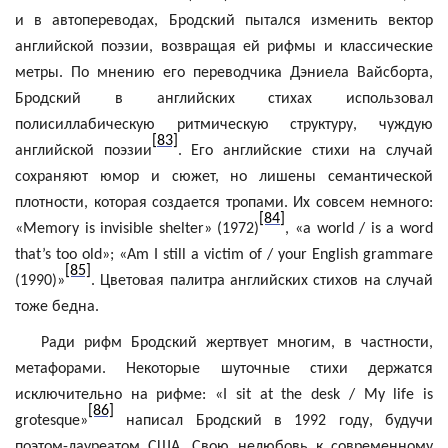
и в
автопереводах
, Бродский пытался изменить вектор
английской поэзии, возвращая ей рифмы и классические
метры. По мнению его переводчика
Дэниела
Вайсборта
,
Бродский в английских стихах использовал
полисиллабическую ритмическую структуру, чуждую
[83]
английской поэзии
. Его английские стихи на случай
сохраняют юмор и сюжет, но лишены семантической
плотности, которая создается тропами. Их
совсем
немного
:
[84]
«Memory is invisible shelter» (1972)
, «a world / is a word
that’s too old»; «Am I still a victim of / your English
grammare
[85]
(1990)»
.
Цветовая палитра английских стихов на случай
тоже бедна.
Ради рифм Бродский жертвует многим, в частности,
метафорами. Некоторые шуточные стихи держатся
исключительно на рифме: «I
sit
at
the
desk
/
My
life
is
[86]
grotesque
»
написал Бродский в 1992 году, будучи
поэтом-лауреатом США. Свою нелюбовь к современному