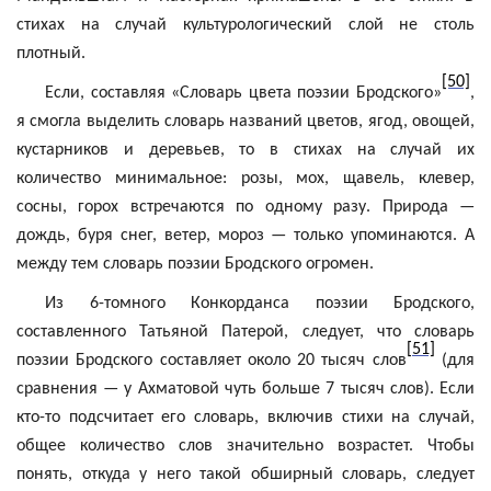
стихах на случай культурологический слой не столь
плотный.
[50]
Если, составляя «Словарь цвета поэзии Бродского»
,
я смогла выделить словарь названий цветов, ягод, овощей,
кустарников и деревьев, то в стихах на случай их
количество минимальное: розы, мох, щавель, клевер,
сосны, горох встречаются по одному разу. Природа —
дождь, буря снег, ветер, мороз — только упоминаются. А
между тем словарь поэзии Бродского огромен.
Из 6-томного Конкорданса поэзии Бродского,
составленного Татьяной
Патерой
, следует, что словарь
[51]
поэзии Бродского составляет около 20 тысяч слов
(для
сравнения — у Ахматовой чуть больше 7 тысяч слов). Если
кто-то подсчитает его словарь, включив стихи на случай,
общее количество слов значительно возрастет. Чтобы
понять, откуда у него такой обширный словарь, следует