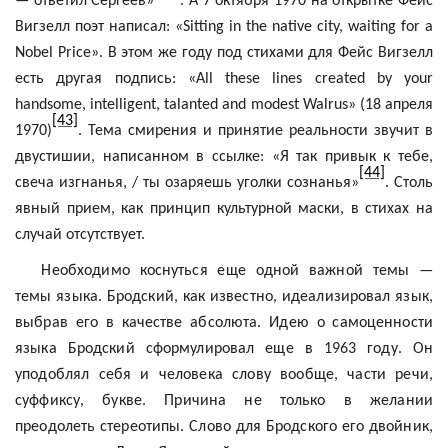
— ответил Сергеев»
. А 7 октября 1970 на открытке
Фейс
Вигзелл
поэт написал: «
Sitting
in
the
native
city
,
waiting
for
a
Nobel
Price
». В этом же году под стихами для
Фейс
Вигзелл
есть другая подпись: «
All
these
lines
created
by
your
handsome
,
intelligent
,
talanted
and
modest
Walrus
» (18 апреля
[43]
1970)
. Тема смирения и принятие реальности звучит в
двустишии, написанном в ссылке: «Я так привык к тебе,
[44]
свеча изгнанья, / ты озаряешь уголки сознанья»
. Столь
явный прием, как принцип культурной маски, в стихах на
случай отсутствует.
Необходимо коснуться еще одной важной темы —
темы языка. Бродский, как известно, идеализировал язык,
выбрав его в качестве
абсолюта
. Идею о
самоценности
языка Бродский сформулировал еще в 1963 году. Он
уподоблял себя и человека слову вообще, части речи,
суффиксу, букве. Причина не только в желании
преодолеть стереотипы. Слово для Бродского его двойник,