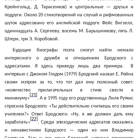
Крейнгольд
, Д. Тарасенков) и центральные — друзья и
подруги. Около 20 стихотворений на случай и рифмованных
шуток адресовано его английской подруге
Фейс
Вигзелл
,
одиннадцать А. Сергееву, восемь М. Барышникову, пять Л.
Штерн, три Э. Коробовой.
Будущие биографы поэта смогут найти немало
интересного о дружбе и отношениях Бродского с
адресатами. Я здесь приведу лишь два примера.
В
интервью с Джоном
Глэдом
(1979) Бродский назвал Е. Рейна
своим мэтром за то, что тот дал ему полезный совет:
«количество прилагательных в стихе свести к
[21]
минимуму»
. А в 1995 году его родственница Лиля
Руткис
спросила Бродского: «Ты действительно считаешь его своим
учителем?» Ответ Бродского: «Ну, я же должен дать ему
[22]
заработать»
. Среди эпизодических адресатов оказались
и ненавистники Бродского — один из них Владимир