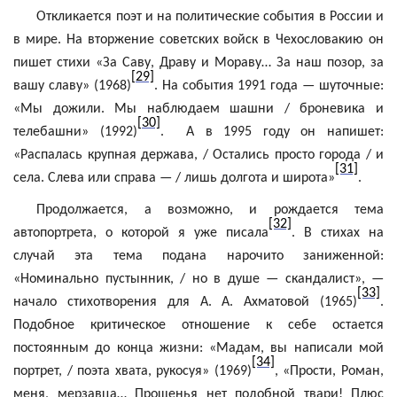
Откликается поэт и на политические события в России и
в мире. На вторжение советских войск в Чехословакию он
пишет стихи «За Саву,
Драву
и Мораву… За наш позор, за
[29]
вашу славу» (1968)
. На события 1991 года — шуточные:
«Мы дожили. Мы наблюдаем шашни / броневика и
[30]
телебашни» (1992)
.
А в 1995 году он напишет:
«Распалась крупная держава, / Остались просто города / и
[31]
села. Слева или справа — / лишь долгота и широта»
.
Продолжается, а возможно, и рождается тема
[32]
автопортрета, о которой я уже писала
. В стихах на
случай эта тема подана нарочито заниженной:
«Номинально пустынник, / но в душе — скандалист», —
[33]
начало стихотворения для А. А. Ахматовой (1965)
.
Подобное критическое отношение к себе остается
постоянным до конца жизни: «Мадам, вы написали мой
[34]
портрет, / поэта хвата,
рукосуя
» (1969)
, «Прости, Роман,
меня, мерзавца… Прощенья нет подобной твари! Плюс