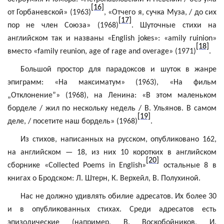
[16]
от Горбаневской» (1963)
, «Отчего я, сучка Муза, / до сих
[17]
пор не член Союза» (1968)
. Шуточные
стихи
на
английском
так
и
названы
«English jokes»: «
amily
ruinion
»
[18]
вместо
«family reunion, age of rage and overage» (1971)
.
Большой простор для парадоксов и шуток в жанре
эпиграмм: «На
максиматум
» (1963), «На фильм
„Отклонение”» (1968), на Ленина: «В этом маленьком
борделе / жил по нескольку недель / В. Ульянов. В самом
[19]
деле, / посетите наш бордель» (1968)
.
Из стихов, написанных на русском, опубликовано 162,
на английском — 18, из них 10 коротких в английском
[20]
сборнике «
Collected
Poems
in
English
»
остальные 8 в
книгах о Бродском: Л. Штерн, К.
Верхейл
, В.
Полухиной
.
Нас не должно удивлять обилие адресатов. Их более 30
и в опубликованных стихах. Среди адресатов есть
эпизодические (например, В. Воскобойников, И.