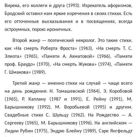
Вирека
, его коллеги и друга (1993).
Изрекатель
афоризмов,
Бродский оставил нам яркие изречения в своих стихах. Есть
его отточенные высказывания и в посвящениях, всегда
остроумных, порою ироничных.
Второй жанр — поэтический некролог. Это такие стихи,
как «На смерть Роберта
Фроста
» (1963), «На смерть Т. С.
Элиота» (1965), «Памяти А. Ахматовой» (1966), «Памяти
проф.
Браудо
» (1970), «На смерть Жукова» (1974), «Памяти
Г. Шмакова» (1989).
Третий жанр — именно стихи на случай — чаще всего
на день рождения: Н. Томашевской (1964), Э. Коробовой
(1965), Р. Каплану (1987 и 1991), Е. Рейну (1991), М.
Барышникову (1992), М. Воробьевой (1995) и другим.
Свадебные стихи С. Шульцу (1962). На Рождество — А.
Сергееву (1965), М. Барышникову (1996). На английском —
Лидии Рубин (1975), Эндрю
Блейну
(1989), Сэре
Янгфельдт