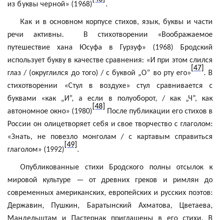
из буквы черной» (1968)
.
Как и в основном корпусе стихов, язык, буквы и части
речи активны.
В стихотворении «Воображаемое
путешествие хана Юсуфа в Гурзуф» (1968) Бродский
использует букву в качестве сравнения: «И при этом слился
[47]
глаз / (округлился до того) / с буквой „О” во рту его»
. В
стихотворении «Стул в воздухе» стул сравнивается с
буквами «как „И”, а если в полуоборот, / как „Ч”, как
[48]
автономное окно» (1980)
После публикации его стихов в
России он олицетворяет себя и свое творчество с глаголом:
«Знать, не повезло монголам / с картавым справиться
[49]
глаголом» (1992)
.
Опубликованные стихи Бродского полны отсылок к
мировой культуре — от древних греков и римлян до
современных американских, европейских и русских поэтов:
Державин, Пушкин, Баратынский Ахматова, Цветаева,
Мандельштам и Пастернак приглашены в его стихи. В