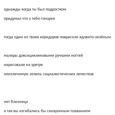
однажды
когда ты был подростком
придумал что у тебя гонорея
тогда один из твоих коридоров покрасили ядовито-зелёным
маляры
доксициклиновыми
ручками ногтей
нарисовали на уретре
неизлечимую зелень социалистических лепестков
нет близнеца
а так вы изгибались бы синхронным плаванием