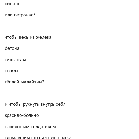
пинань
или
петронас
?
чтобы весь из железа
бетона
сингапура
стекла
тёплой
малайзии
?
и чтобы рухнуть внутрь себя
красиво-больно
оловянным солдатиком
сломавшим стоэтажную ножку