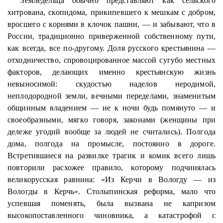
Земледельца обычно
представляют
как сельского
хитрована
, скопидома, прикипевшего к мешкам с добром,
вросшего с корнями в клочок пашни, — и забывают, что в
России, традиционно приверженной собственному пути,
как всегда, все по-другому. Доля русского крестьянина —
отходничество, спровоцированное массой сугубо местных
факторов, делающих именно крестьянскую жизнь
невыносимой: скудостью наделов
неродимой
,
неплодородной земли, вечными переделами, знаменитым
общинным владением — не к ночи будь помянуто — и
своеобразными, мягко говоря, законами (женщины при
дележе угодий вообще за людей не считались). Полгода
дома, полгода на промысле, постоянно в дороге.
Встретившиеся на развилке трагик и комик всего лишь
повторили расхожее правило, которому подчинялась
великорусская равнина: «Из Керчи в Вологду — из
Вологды в Керчь».
Столыпинская
реформа, мало что
успевшая поменять, была вызвана не капризом
высокопоставленного чиновника, а катастрофой
с