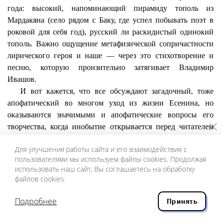
года: высокий, напоминающий пирамиду тополь из
Мардакяна
(село рядом с Баку, где успел побывать поэт в
роковой для себя год), русский ли раскидистый одинокий
тополь. Важно ощущение метафизической сопричастности
лирического героя и наше — через это стихотворение и
песню, которую пронзительно затягивает Владимир
Ивашов.
И вот кажется, что все обсуждают загадочный, тоже
апофатический во многом уход из жизни Есенина, но
оказываются значимыми и апофатические вопросы его
творчества, когда инобытие открывается перед читателем
через самые простые и понятные образы и смотрится в тебя,
Для улучшения работы сайта и его взаимодействия с
заглядывая в самую душу, — это и есть поэтический космос
пользователями мы используем файлы cookies. Продолжая
Сергея Есенина, его поиски «иного царства».
использовать наш сайт, Вы соглашаетесь на обработку
файлов cookies.
Примечание
Подробнее
Принять
*
Апофатический путь познания Божественного начала