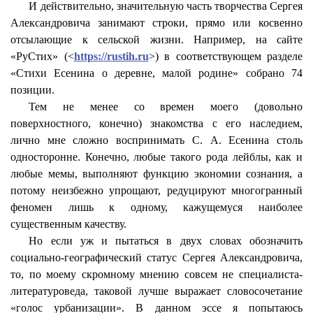
И действительно, значительную часть творчества Сергея
Александровича занимают строки, прямо или косвенно
отсылающие к сельской жизни. Например, на сайте
«
РуСтих
» (<
https://rustih.ru
>) в соответствующем разделе
«Стихи Есенина о деревне, малой родине» собрано 74
позиции.
Тем не менее со времен моего (довольно
поверхностного, конечно) знакомства с его наследием,
лично мне сложно воспринимать С. А. Есенина столь
односторонне. Конечно, любые такого рода лейблы, как и
любые
мемы
, выполняют функцию экономии сознания, а
потому неизбежно упрощают, редуцируют многогранный
феномен лишь к одному, кажущемуся наиболее
существенным качеству.
Но если уж и пытаться в двух словах обозначить
социально-географический статус Сергея Александровича,
то, по моему скромному мнению совсем не специалиста-
литературоведа, таковой лучше выражает словосочетание
«голос урбанизации». В данном эссе я попытаюсь