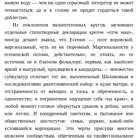
живую воду — чем ни один серьезный литератор не может
похвастаться; да и в голову не придет гордиться такой
доблестью.
Из поклонения малопочтенных кругов, заучивших
отдельные стихотворные декларации крепче «отче наш»,
иногда делают вывод, что Есенин — поэт воровской,
маргинальный, чуть ли не тюремный.
Маргинальности
у
есенинской поэзии, действительно, не отнять, но ее
источник не в блатном фольклоре, первым, как наиболее
яркий и выпуклый, просящемся в кандидаты, — множество
субкультур отличает тот же, вычлененный Шаламовым и
последователями джентльменский набор: и культ матери, и
отстраненность от женщин, и тоска, и обреченность, и
одиночество, и пограничное ощущение себя «на краю», в
любой момент готовое обернуться срывом в дебош, запой
или петлю. И изощренный пантеизм, и бытование вне
общественных институтов: семьи, церкви, какой-либо
устоявшейся корпорации. Эти черты присущи многим
мужским сообществам, обреченным на профессиональное