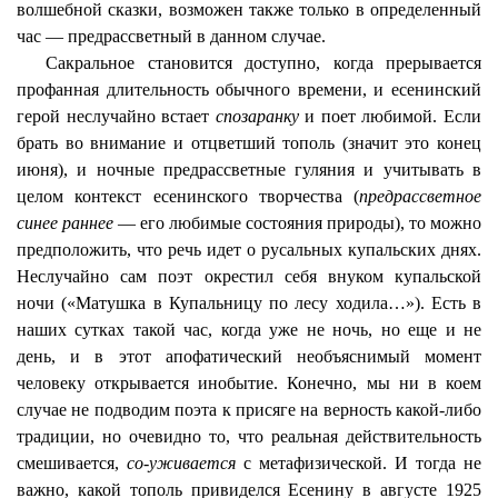
волшебной сказки, возможен также только в определенный
час — предрассветный в данном случае.
Сакральное становится доступно, когда прерывается
профанная
длительность обычного времени, и есенинский
герой неслучайно встает
спозаранку
и поет любимой. Если
брать во внимание и отцветший тополь (значит это конец
июня), и ночные предрассветные гуляния и учитывать в
целом контекст есенинского творчества (
предрассветное
синее раннее
— его любимые состояния природы), то можно
предположить, что речь идет о русальных купальских днях.
Неслучайно сам поэт окрестил себя внуком купальской
ночи («Матушка в Купальницу по лесу ходила…»). Есть в
наших сутках такой час, когда уже не ночь, но еще и не
день, и в этот апофатический необъяснимый момент
человеку открывается инобытие. Конечно, мы ни в коем
случае не подводим поэта к присяге на верность какой-либо
традиции, но очевидно то, что реальная действительность
смешивается,
со-уживается
с метафизической. И тогда не
важно, какой тополь привиделся Есенину в августе 1925