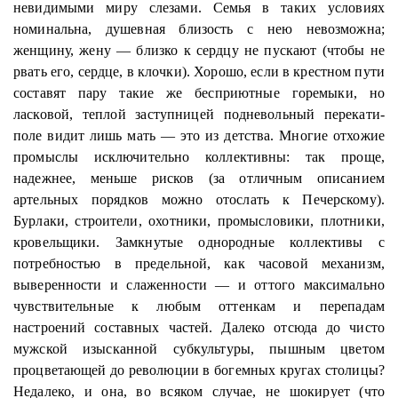
невидимыми миру
слезами. Семья в таких условиях
номинальна
, душевная близость с нею невозможна;
женщину, жену — близко к сердцу не пускают (чтобы не
рвать его, сердце, в клочки). Хорошо, если в крестном пути
составят пару такие же бесприютные горемыки, но
ласковой, теплой заступницей подневольный перекати-
поле видит лишь мать — это из детства. Многие отхожие
промыслы исключительно
коллективны
: так проще,
надежнее, меньше рисков (за отличным описанием
артельных порядков можно отослать к Печерскому).
Бурлаки, строители, охотники, промысловики, плотники,
кровельщики. Замкнутые однородные коллективы с
потребностью в предельной, как часовой механизм,
выверенности
и слаженности — и оттого максимально
чувствительные к любым оттенкам и перепадам
настроений составных частей. Далеко отсюда до чисто
мужской изысканной субкультуры, пышным цветом
процветающей до революции в богемных кругах столицы?
Недалеко, и она, во всяком случае, не шокирует (что