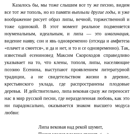
Казалось бы, мы тоже слышим все ту же песню, видим
все тот же тополь, но из памяти
выплыли другие годы
, и уже
воображение рисует образ липы, вечной, торжественной и
тоже одинокой. В этот момент реальное подменяется
ноуменальным, идеальным, и липа — это
имагинация
,
видение наяву, сон и явь одновременно (отсюда и
амфитеза
«плачет и смеется»,
и
да и нет, и то и се одновременно). Так,
известный
есениновед
Максим Скороходов справедливо
указывает на то, что клены, тополя, липы, населяющие
поэзию Есенина, выступают проявлением литературной
традиции, а не свидетельством жизни в деревне,
крестьянского уклада, где распространены плодовые
деревья.
И действительно, липа вековая сразу же переносит
нас в мир русской песни, где неразделенная любовь, как это
ни парадоксально, оказывается знаком высшего модуса
любви:
Липа вековая над рекой шумит,