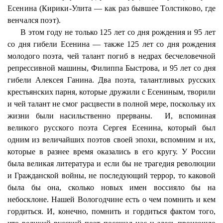
Есенина (
Кирики
-Улита — как раз бывшее
Толстиково
, где
венчался поэт).
В этом году не только 125 лет со дня рождения и 95 лет
со дня гибели Есенина — также 125 лет со дня рождения
молодого поэта, чей талант погиб в недрах бесчеловечной
репрессивной машины, Филиппа Быстрова, и 95 лет со дня
гибели Алексея Ганина. Два поэта, талантливых русских
крестьянских парня, которые дружили с Есениным, творили
и чей талант не смог расцвести в полной мере, поскольку их
жизни были насильственно прерваны.
И, вспоминая
великого русского поэта Сергея Есенина, который был
одним из величайших поэтов своей эпохи, вспомним и их,
которые в
разнее
время оказались в его кругу. У России
была великая литература и если бы не трагедия революции
и Гражданской войны, не последующий террор, то каковой
была бы она, сколько новых имен воссияло бы на
небосклоне. Нашей Вологодчине
есть
о чем помнить и кем
гордиться. И, конечно, помнить и гордиться фактом того,