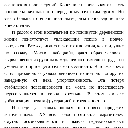
есенинских произведений. Конечно, значительная их часть
наполнена великолепно переданным сельским духом. Но
это в большей степени ностальгия, чем непосредственное
впечатление.
И рядом с этой ностальгией по покинутой деревенской
жизни присутствует увлекающий порыв в новую,
городскую. Все «хулиганские» стихотворения, как и идущие
по разряду «Москвы кабацкой», дают образ человека,
вырвавшегося из рутины каждодневного тяжелого труда, по
умолчанию присущего сельской местности. В то же время
слом привычного уклада выбивает из-под ног опору на
заведенную от века упорядоченность. Эта потеря
стабильной повседневности не могла не преследовать
переселявшихся в город крестьян. В этом смысле
урбанизация чревата фрустрацией и тревожностью.
И среди гула колыхающихся толп новых городских
жителей начала ХХ века голос поэта стал выразителем
смутно
осознававшегося
и тяжело
переживавшегося