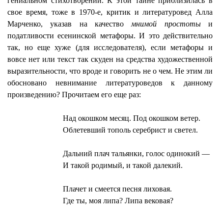
гениальном стихотворении. К этой тайне приблизилась в
свое время, тоже в 1970-е, критик и литературовед Алла
Марченко, указав на качество
мнимой простоты
и
податливости есенинской метафоры. И это действительно
так, но еще хуже (для исследователя), если метафоры и
вовсе нет или текст так скуден на средства художественной
выразительности, что вроде и говорить не о чем. Не этим ли
обосновано невнимание литературоведов к данному
произведению? Прочитаем его еще раз:
Над окошком месяц. Под окошком ветер.
Облетевший тополь серебрист и светел.
Дальний плач тальянки, голос одинокий —
И такой родимый, и такой далекий.
Плачет и смеется песня
лиховая
.
Где ты, моя липа? Липа вековая?