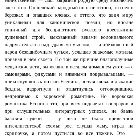
единственный — смог выразить родную среду абсолютно
адекватно. Он великий народный поэт не оттого, что пел о
березках и опавших кленах, а оттого, что явил миру
уникальный для канонической поэзии, но вполне
типичный для бесприютного русского крестьянина
душевный строй, выкованный веками колониального
надругательства над здравым смыслом, — а обездоленный
народ безошибочным чутьем, услышав знакомые мотивы,
признал в нем своего. По той же причине благополучные
мещанские дети, выросшие в оседлом домашнем уюте — с
самоварами, фикусами и вязаными покрывальцами, —
прикоснувшись к поэзии Есенина, почувствовали дыхание
бездны, вздрогнули и отшатнулись, отговорившись
неприязнью к воровской романтике. Но воровская
романтика Есенина это, при всех подсчетах гонораров и
при оглушительных литературных успехах, не блажь
баловня судьбы — у него не было привычной
интеллигентской схемы: рос, слушал маму, играл на
скрипочке, а потом пустился во все тяжкие. Это —