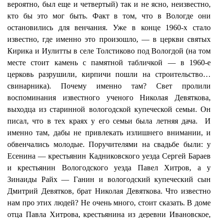
вероятно, был еще и четвертый) так и не ясно, неизвестно,
кто бы это мог быть. Факт в том, что в Вологде они
остановились для венчания. Уже в конце 1960-х стало
известно, где именно это произошло, — в церкви святых
Кирика
и
Иулитты
в селе
Толстиково
под Вологдой (на том
месте стоит камень с памятной табличкой — в 1960-е
церковь разрушили, кирпичи пошли на строительство…
свинарника). Почему именно там? Свет пролили
воспоминания известного ученого Николая Девяткова,
выходца из старинной вологодской купеческой семьи. Он
писал, что в тех краях у его семьи была летняя дача.
И
именно там, дабы не привлекать излишнего внимании, и
обвенчались молодые. Поручителями на свадьбе были: у
Есенина — крестьянин
Кадниковского
уезда Сергей Бараев
и крестьянин Вологодского уезда Павел Хитров, а у
Зинаиды
Райх
— Ганин и вологодский купеческий сын
Дмитрий Девятков, брат Николая Девяткова. Что известно
нам про этих людей? Не очень много, стоит сказать. В доме
отца Павла Хитрова, крестьянина из деревни Ивановское,