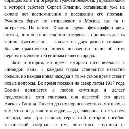
обращаются в типографию Гудкова-Белякова, управляющим
в которой работает Сергей
Клыпин
, оставивший уже на
склоне лет воспоминания о посещении его поэтами.
Рукопись берут, но отправляют в Москву, где та и
затерялась. На память
Клыпин
сделал фотографию двух
поэтов, но и она впоследствии затерялась, пришлось делать
копию, фактически — коллаж из двух разных снимков.
Больше практически ничего неизвестно точно об этом
первом посещении Есениным нашего города.
Зато о втором, во время которого поэт венчался с
Зинаидой
Райх
, с каждым годом становится известно
больше, но каждая новая находка в то же самое время ставит
новые вопросы. Во время поездки на север летом 1917 года
Есенин признается в любви спутнице и делает
предложение, хотя считалась она невестой его друга
Алексея Ганина. Ничего до сих пор неизвестно о мотивах, о
том, что они делали в поездке, — да, наверное, и не узнаем
никогда, ведь три главных героя этой истории погибли
трагической смертью, а имя четвертого спутника (а