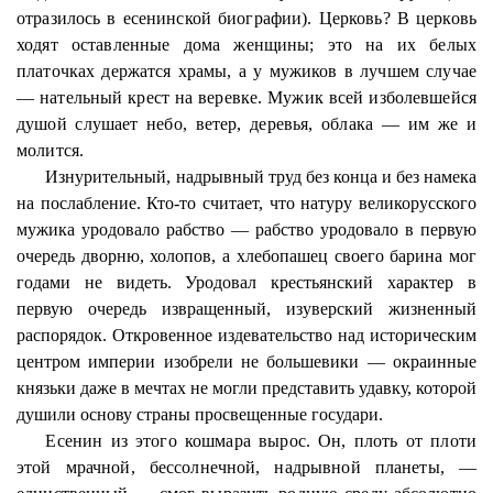
отразилось в есенинской биографии). Церковь? В церковь
ходят оставленные дома женщины; это на их белых
платочках держатся храмы, а у мужиков в лучшем случае
— нательный крест на веревке. Мужик всей изболевшейся
душой слушает небо, ветер, деревья, облака — им же и
молится.
Изнурительный, надрывный труд без конца и без намека
на послабление. Кто-то считает, что натуру великорусского
мужика уродовало рабство — рабство уродовало в первую
очередь дворню, холопов, а хлебопашец своего барина мог
годами не видеть. Уродовал крестьянский характер в
первую очередь извращенный, изуверский жизненный
распорядок. Откровенное издевательство над историческим
центром империи изобрели не большевики — окраинные
князьки даже в мечтах не могли представить удавку, которой
душили основу страны просвещенные государи.
Есенин из этого кошмара вырос. Он, плоть от плоти
этой мрачной, бессолнечной, надрывной планеты, —