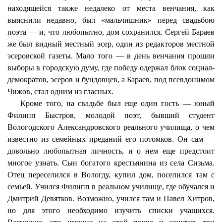
находящейся также недалеко от места венчания, как
выяснили недавно, был «мальчишник» перед
свадьбою
поэта — и, что любопытно, дом сохранился. Сергей Бараев
же был видный местный эсер, один из редакторов местной
эсеровской газеты. Мало того — в день венчания прошли
выборы в городскую думу, где победу одержал блок социал-
демократов, эсеров и бундовцев, а Бараев, под псевдонимом
Чижов, стал одним из гласных.
Кроме того, на свадьбе был еще один гость — юный
Филипп Быстров, молодой поэт, бывший студент
Вологодского Александровского реального училища, о чем
известно из семейных преданий его потомков. Он сам —
довольно любопытная личность, и о нем еще предстоит
многое узнать. Сын богатого крестьянина из села
Сизьма
.
Отец переселился в Вологду, купил дом, поселился там с
семьей. Учился Филипп в реальном училище, где обучался и
Дмитрий Девятков. Возможно, учился там и Павел Хитров,
но для этого необходимо изучить списки учащихся.