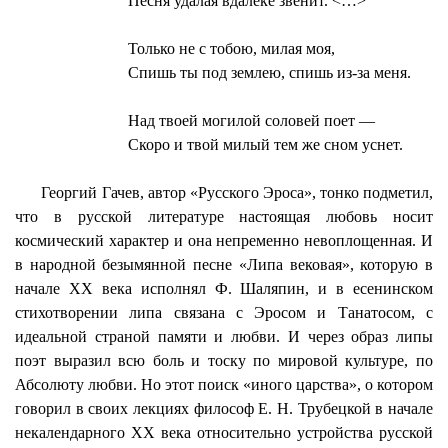
Песня удалая вдалеке звенит. <…>
Только не с тобою, милая моя,
Спишь ты под землею, спишь из-за меня.
Над твоей могилой соловей поет —
Скоро и твой милый тем же сном уснет.
Георгий
Гачев
, автор «Русского Эроса», тонко подметил,
что в русской литературе настоящая любовь носит
космический характер и она непременно невоплощенная. И
в народной безымянной песне «Липа вековая», которую в
начале XX века исполнял Ф. Шаляпин, и в есенинском
стихотворении липа связана с Эросом и
Танатосом
, с
идеальной страной памяти и любви. И через образ липы
поэт выразил всю боль и тоску по мировой культуре, по
Абсолюту любви. Но этот поиск «иного царства», о котором
говорил в своих лекциях философ Е. Н. Трубецкой в начале
некалендарного XX века относительно устройства русской