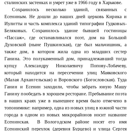
сталинских застенках и умрет уже в 1966 году в Харькове.
Сохранилось несколько зданий, связанных с
Есениным. Не дошли до наших дней церковь
Кирика
и
Иулитты
и часть комплекса зданий типографии Гудковых-
Беляковых. Сохранилось здание бывшей гостиницы
«Пассаж», где останавливался поэт, дом на Большой
Духовской
(ныне Пушкинская), где был мальчишник, а
также дом, в котором жила одна из младших сестер
Ганина. Это полукаменный дом, принадлежавший тогда
купцу Александру Николаевичу Попову-Лобачеву,
который находится на пересечении улиц Маяковского
(Малая Архангельская) и Воровского (Богословская). Туда
Ганин и Есенин заходили, чтобы забрать юную Машу
Ганину пообедать в хорошем ресторане. Пребывание поэта
в наших краях уже в нынешнее время было отмечено в
топонимике: например, одна из новых улиц в южной части
города в одном из новых микрорайонов носит название
Есенинская.
В Вологодском районе носят его имя
Есенинский переулок (деревня
Бурцево
) и улица Сергея