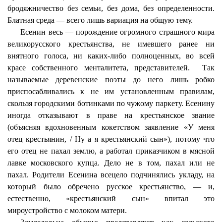
бродяжничество без семьи, без дома, без определенности.
Блатная среда — всего лишь вариация на общую тему.
Есенин весь — порождение огромного страшного мира
великорусского крестьянства, не имевшего ранее ни
внятного голоса, ни каких-либо полноценных, во всей
красе собственного менталитета, представителей.
Так
называемые деревенские поэты до него лишь робко
приспосабливались к не им установленным правилам,
скользя городскими ботинками по чужому паркету. Есенину
иногда отказывают в праве на крестьянское звание
(объясняя вдохновенным кокетством заявление «У меня
отец крестьянин, / Ну а я крестьянский сын»), потому что
его отец не пахал землю, а работал приказчиком в мясной
лавке московского купца. Дело не в том, пахал или не
пахал. Родители Есенина всецело подчинялись укладу, на
который было обречено русское крестьянство, — и,
естественно, «крестьянский сын» впитал это
мироустройство с молоком матери.