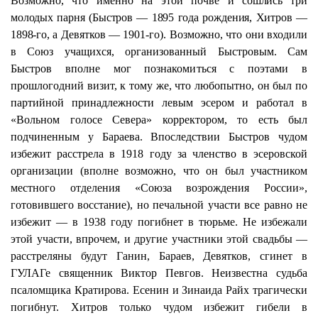
Возможно, что именно на этой почве и
сошлись три
молодых парня (Быстров — 1895 года рождения, Хитров —
1898-го,
а Девятков — 1901-го). Возможно, что они входили
в Союз учащихся, организованный Быстровым. Сам
Быстров вполне мог познакомиться с поэтами в
прошлогодний визит, к тому же, что любопытно, он был по
партийной принадлежности левым эсером и работал в
«Вольном голосе Севера» корректором, то есть был
подчиненным у Бараева. Впоследствии Быстров чудом
избежит расстрела в 1918 году за членство в эсеровской
организации (вполне возможно, что он был участником
местного отделения «Союза возрождения России»,
готовившего восстание), но печальной участи все равно не
избежит — в 1938 году погибнет в тюрьме. Не избежали
этой участи, впрочем, и другие участники этой свадьбы —
расстреляны будут Ганин, Бараев, Девятков, сгинет в
ГУЛАГе священник Виктор
Певгов
. Неизвестна судьба
псаломщика
Кратирова
. Есенин и Зинаида
Райх
трагически
погибнут. Хитров только чудом избежит гибели в