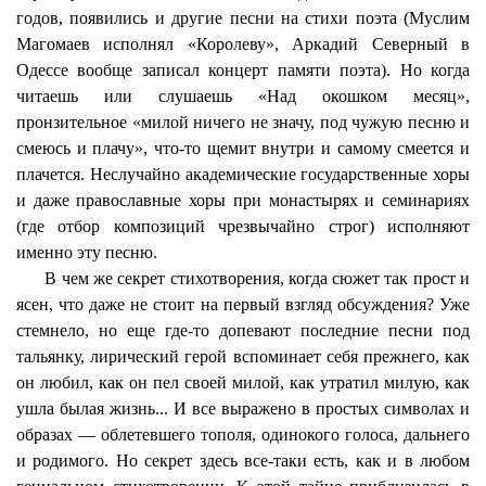
годов, появились и другие песни на стихи поэта (Муслим
Магомаев исполнял «Королеву», Аркадий Северный в
Одессе вообще записал концерт памяти поэта). Но когда
читаешь или слушаешь «Над окошком месяц»,
пронзительное «милой ничего не значу, под чужую песню и
смеюсь и плачу», что-то щемит внутри и самому смеется и
плачется. Неслучайно академические государственные хоры
и даже православные хоры при монастырях и семинариях
(где отбор композиций чрезвычайно строг) исполняют
именно эту песню.
В чем же секрет стихотворения, когда сюжет так прост и
ясен, что даже не стоит на первый взгляд обсуждения? Уже
стемнело, но еще где-то допевают последние песни под
тальянку, лирический герой вспоминает себя прежнего, как
он любил, как он пел своей милой, как утратил милую, как
ушла былая жизнь... И все выражено в простых символах и
образах — облетевшего тополя, одинокого голоса, дальнего
и родимого. Но секрет здесь все-таки есть, как и в любом