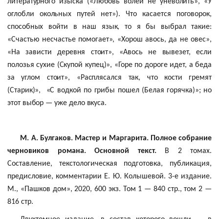
литературного изыска («Любовь волей не
уневолить
», «У
оглобли окольных путей нет»). Что касается поговорок,
способных войти в наш язык, то я бы выбрал такие:
«Счастью несчастье помогает», «Хорош авось, да не овес»,
«На зависти деревня стоит», «Авось не вывезет, если
полозья сухие (Скупой купец)», «Горе по дороге идет, а беда
за углом стоит», «Расплясался так, что кости гремят
(Старик)
»,
«
С водкой по грибы пошел (Белая горячка)»; но
этот выбор — уже дело вкуса.
М. А. Булгаков.
Мастер и Маргарита. Полное собрание
черновиков романа. Основной текст.
В 2 томах.
Составление, текстологическая подготовка, публикация,
предисловие, комментарии Е. Ю.
Колышевой
. 3-е издание.
М., «Пашков дом», 2020, 600 экз. Том 1 — 840 стр., том 2 —
816 стр.