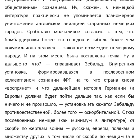
общественным сознанием. Ну, скажем, в немецкой
литературе практически не упоминается планомерное
уничтожение английской авиацией старинных немецких
городов. Сработало молчаливое согласие с тем, что
бомбардировки более ста городов и гибель более чем
полумиллиона человек — законное возмездие немецкому
народу. И на этом месте была поставлена точка. Ну а
дальше-то что? — спрашивает
Зебальд
. Внутренняя
установка, формировавшаяся в послевоенном
коллективном сознании ФРГ, на то, что страна снова
«воспрянет» и что дальнейшая история Германии (и
Европы) должна будет пойти дальше так, как если бы
ничего и не произошло, — установка эта кажется
Зебальду
противоестественной, более того — оскорбительной. Отказ
послевоенных немцев (как минимум в литературе) от
скорби по жертвам войны — русским, евреям, полякам и
множеству других, в том числе от скорби по немцам (а в