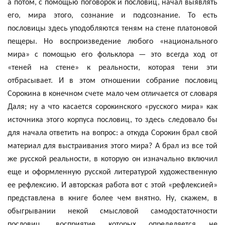
а потом, с помощью поговорок и пословиц, начал выявлять
его, мира этого, сознание и подсознание. То есть
пословицы здесь уподобляются теням на стене
платоновой
пещеры. Но воспроизведение любого «национального
мира» с помощью его фольклора — это всегда ход от
«теней на стене» к реальности, которая тени эти
отбрасывает. И в этом отношении собрание пословиц
Сорокина в конечном счете мало чем отличается от словаря
Даля; ну а что касается
сорокинского
«русского мира» как
источника этого корпуса пословиц, то здесь следовало бы
для начала ответить на вопрос: а откуда Сорокин брал свой
материал для выстраивания этого мира? А брал из все той
же русской реальности, в которую он изначально включил
еще и оформленную русской литературой художественную
ее рефлексию. И авторская работа вот с этой «рефлексией»
представлена в книге более чем внятно. Ну, скажем, в
обыгрывании некой смысловой самодостаточности
пословиц, восприятие которых определяется не