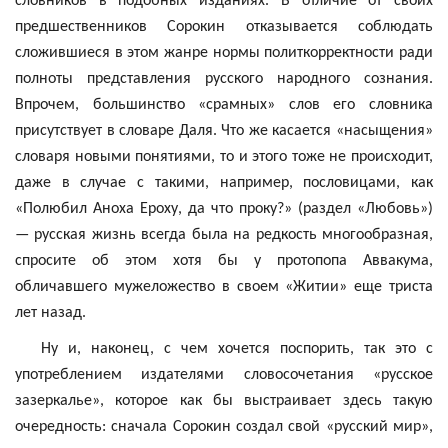
словников в подобных изданиях. В отличие от своих
предшественников Сорокин отказывается соблюдать
сложившиеся в этом жанре нормы политкорректности ради
полноты представления русского народного сознания.
Впрочем, большинство «срамных» слов его словника
присутствует в словаре Даля. Что же касается «насыщения»
словаря новыми понятиями, то и этого тоже не происходит,
даже в случае с такими, например, пословицами, как
«Полюбил
Аноха
Ероху
, да что проку?» (раздел «Любовь»)
— русская жизнь всегда была на редкость многообразная,
спросите об этом хотя бы у протопопа Аввакума,
обличавшего
мужеложество
в своем «Житии» еще триста
лет назад.
Ну и, наконец, с чем хочется поспорить, так это с
употреблением издателями словосочетания «русское
зазеркалье», которое как бы выстраивает здесь такую
очередность: сначала Сорокин создал свой «русский мир»,