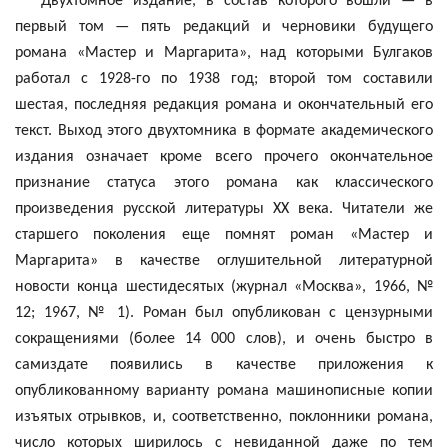
Двухтомное издание, в состав которого вошли — в
первый том — пять редакций и черновики будущего
романа «Мастер и Маргарита», над которыми Булгаков
работал с 1928-го по 1938 год; второй том составили
шестая, последняя редакция романа и окончательный его
текст. Выход этого двухтомника в формате академического
издания означает кроме всего прочего окончательное
признание статуса этого романа как классического
произведения русской литературы ХХ века. Читатели же
старшего поколения еще помнят роман «Мастер и
Маргарита» в качестве оглушительной литературной
новости конца шестидесятых (журнал «Москва», 1966, №
12; 1967, № 1). Роман был опубликован с цензурными
сокращениями (более 14 000 слов), и очень быстро в
самиздате появились в качестве приложения к
опубликованному варианту романа машинописные копии
изъятых отрывков, и, соответственно, поклонники романа,
число которых ширилось с невиданной даже по тем