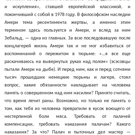
и искупления», ставшей европейской классикой, и
покончивший с собой в 1978 году. В философском наследии
Амери
тема
ресентимента
жертвы, а именно этим
термином здесь пользуется и
Амери
, и вслед за ним
Зебальд
, — одна из главных. За всю последовавшую после
концлагерей жизнь
Амери
так и не мог избавиться от
воспоминаний о пережитом в тюрьме: «...я все еще
раскачиваюсь на вывернутых руках над полом» (эсэсовцы
пытали
Амери
на дыбе). И перед ним, как и перед сотнями
тысяч прошедших немецкие тюрьмы и лагеря, стоял
вопрос, какие обязанности накладывает на человека
память о совершенном над ним насилии? Принято считать,
что время лечит раны. Возможно, но только не память о
том, как тебя из человека превратили в кусок воющего от
нестерпимой боли мяса. Требовать от палачей
компенсации, требовать наказания палачам? Какого
наказания? За что? Палач и пыточных дел мастер —