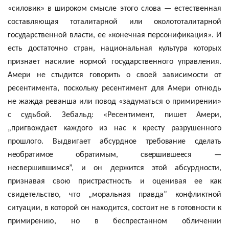
«силовик» в широком смысле этого слова — естественная
составляющая тоталитарной или
околототалитарной
государственной власти, ее «конечная персонификация». И
есть достаточно стран, национальная культура которых
признает насилие нормой государственного управления.
Амери
не стыдится говорить о своей зависимости от
ресентимента
, поскольку
ресентимент
для
Амери
отнюдь
не жажда реванша или повод «задуматься о примирении»
с судьбой.
Зебальд
: «
Ресентимент
, пишет
Амери
,
„пригвождает каждого из нас к кресту разрушенного
прошлого. Выдвигает абсурд
ное требование сделать
необратимое обратимым, свершившееся —
несвершившимся
”,
и он держится этой абсурдности,
признавая свою пристрастность и оценивая ее как
свидетельство, что „моральная правда” конфликтной
ситуации, в которой он находится, состоит не в готовности к
примирению, но в беспрестанном обличении