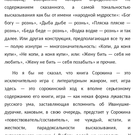
содержанием сказанного, а самой тональностью
высказывания как бы от имени «народной мудрости»: «Бог
богу — рознь», «Дыба дыбе — рознь», «Пляска пляске —
рознь», «Беда беде — рознь», «Водка водке — рознь» и так
далее. Или другая конструкция, предполагающая все ту же
— полую изнутри — многозначительность: «Копи, да коня
купи», «Не копи, а коня купи», или: «Жену бить — себя не
любить», «Жену не бить — себя позабыть» и прочие.
Но я бы не сказал, что книга Сорокина — это
исключительно игра с литературным жанром, нет, игра
здесь — это
сорокинский
ход к вполне серьезному
содержанию его книги, игра — как некая форма лукавства
русского ума, заставляющая вспомнить об Иванушке-
дурачке, каковым, в свою очередь, предстает у Сорокина
«повествователь/составитель», не чуждый, кстати, и
жесткости, парадоксальности высказывания, и