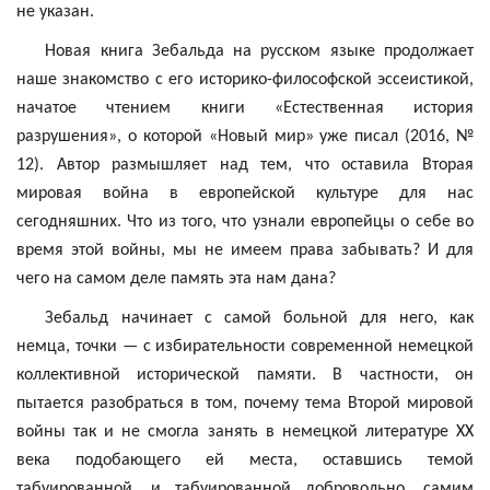
не указан.
Новая книга
Зебальда
на русском языке продолжает
наше знакомство с его историко-философской эссеистикой,
начатое чтением книги «Естественная история
разрушения», о которой «Новый мир» уже писал (2016, №
12). Автор размышляет над тем, что оставила Вторая
мировая война в европейской культуре для нас
сегодняшних. Что из того, что узнали европейцы о себе во
время этой войны, мы не имеем права забывать? И для
чего на самом деле память эта нам дана?
Зебальд
начинает с самой больной для него, как
немца, точки — с избирательности современной немецкой
коллективной исторической памяти. В частности, он
пытается разобраться в том, почему тема Второй мировой
войны так и не смогла занять в немецкой литературе ХХ
века подобающего ей места, оставшись темой
табуированной, и табуированной добровольно, самим