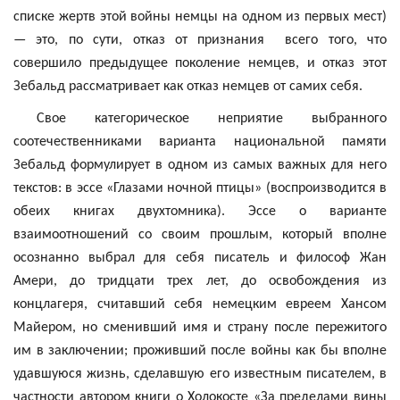
списке жертв этой войны немцы на одном из первых мест)
— это, по сути, отказ от
признания
всего
того, что
совершило предыдущее поколение немцев, и отказ этот
Зебальд
рассматривает как отказ немцев от самих себя.
Свое категорическое неприятие выбранного
соотечественниками варианта национальной памяти
Зебальд
формулирует в одном из самых важных для него
текстов: в эссе «Глазами ночной птицы» (воспроизводится в
обеих книгах двухтомника). Эссе о варианте
взаимоотношений со своим прошлым, который вполне
осознанно выбрал для себя писатель и философ Жан
Амери
, до тридцати трех лет, до освобождения из
концлагеря, считавший себя немецким евреем
Хансом
Майером, но сменивший имя и страну после пережитого
им в заключении; проживший после войны как бы вполне
удавшуюся жизнь, сделавшую его известным писателем, в
частности автором книги о Холокосте «За пределами вины