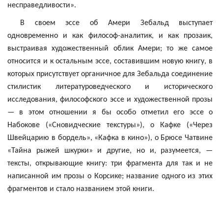
несправедливости».
В своем эссе об
Амери
Зебальд
выступает
одновременно и как философ-аналитик, и как прозаик,
выстраивая художественный облик
Амери
; то же самое
относится и к остальным эссе, составившим новую книгу, в
которых присутствует органичное для
Зебальда
соединение
стилистик литературоведческого и исторического
исследования, философского эссе и художественной прозы
— в этом отношении я бы особо отметил его эссе о
Набокове («
Сновидческие
текстуры»), о Кафке («Через
Швейцарию в бордель», «Кафка в кино»), о Брюсе
Чатвине
«Тайна рыжей шкурки» и другие, но и, разумеется, —
тексты, открывающие книгу: три фрагмента для так и не
написанной им прозы о Корсике; название одного из этих
фрагментов и стало названием этой книги.