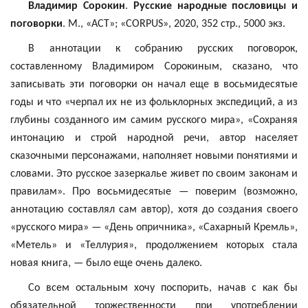
Владимир Сорокин
.
Русские народные пословицы и
поговорки
. М., «АСТ»; «CORPUS», 2020, 352 стр., 5000 экз.
В аннотации к собранию русских поговорок,
составленному Владимиром Сорокиным, сказано, что
записывать эти поговорки он начал еще в восьмидесятые
годы и что «черпал их не из фольклорных экспедиций, а из
глубины созданного им самим русского мира», «Сохраняя
интонацию и строй народной речи, автор населяет
сказочными персонажами, наполняет новыми понятиями и
словами. Это русское зазеркалье живет по своим законам и
правилам». Про восьмидесятые — поверим (возможно,
аннотацию составлял сам автор), хотя до создания своего
«русского мира» — «День опричника», «Сахарный Кремль»,
«Метель» и «Теллурия», продолжением которых стала
новая книга, — было еще очень далеко.
Со всем остальным хочу поспорить, начав с как бы
обязательной торжественности при употреблении