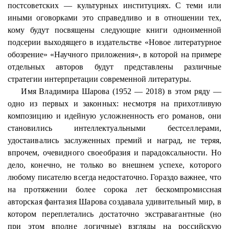
постсоветских — культурных институциях. С теми или
иными оговорками это справедливо и в отношении тех,
кому будут посвящены следующие книги одноименной
подсерии
выходящего в издательстве «Новое литературное
обозрение» «Научного приложения», в которой на примере
отдельных авторов будут представлены различные
стратегии интерпретации современной литературы.
Имя Владимира
Шарова
(1952 — 2018) в этом ряду —
одно из первых и законных: несмотря на прихотливую
композицию и идейную усложненность его романов, они
становились интеллектуальными бестселлерами,
удостаивались заслуженных премий и наград, не теряя,
впрочем, очевидного своеобразия и парадоксальности. Но
дело, конечно, не только во внешнем успехе, которого
любому писателю всегда недостаточно. Гораздо важнее, что
на протяжении более сорока лет бескомпромиссная
авторская фантазия
Шарова
создавала удивительный мир, в
котором переплетались достаточно экстравагантные (но
при этом вполне логичные) взгляды на российскую