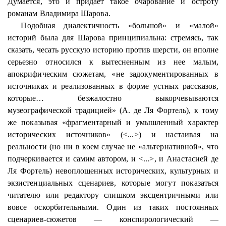
Думается, это и придает такое очарование и остроту
романам Владимира
Шарова
.
Подобная диалектичность «большой» и «малой»
историй была для
Шарова
принципиальна: стремясь, так
сказать, чесать русскую историю против шерсти, он вполне
серьезно относился к вытесненным из нее малым,
апокрифическим сюжетам, «не задокументированных в
источниках и реализованных в форме устных рассказов,
которые… безжалостно выкорчевываются
музеографической
традицией» (А. де Ля Фортель), к тому
же показывая «фрагментарный и умышленный характер
исторических источников» (<...>) и настаивая на
реальности (но ни в коем случае не «альтернативной», что
подчеркивается и самим автором, и <...>, и Анастасией де
Ля Фортель) невоплощенных исторических, культурных и
экзистенциальных сценариев, которые могут показаться
читателю или редактору слишком эксцентричными или
вовсе оскорбительными. Один из таких постоянных
сценариев-сюжетов —
конспирологический
—