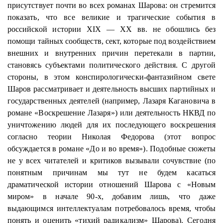
присутствует почти во всех романах
Шарова
: он стремится
показать, что все великие и трагические события в
российской истории XIX — XX вв. не обошлись без
помощи тайных сообществ, сект, которые под воздействием
внешних и внутренних причин перетекали в партии,
становясь субъектами политического действия. С другой
стороны, в этом
конспирологически
-фантазийном свете
Шаров рассматривает и деятельность высших партийных и
государственных деятелей (например, Лазаря Кагановича в
романе «Воскрешение Лазаря») или деятельность НКВД по
уничтожению людей для их последующего воскрешения
согласно теории Николая Федорова (этот вопрос
обсуждается в романе «До и
во время
»). Подобные сюжеты
не у всех читателей и критиков вызывали сочувствие (по
понятным причинам мы тут не будем касаться
драматической истории отношений
Шарова
с «Новым
миром» в начале 90-х, добавим лишь, что даже
выдающимся интеллектуалам потребовалось время, чтобы
понять и оценить «тихий радикализм»
Шарова
). Сегодня