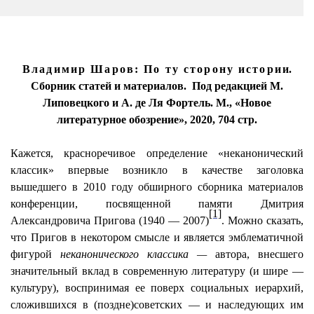
Владимир Шаров: По ту сторону истори
и.
Сборник статей и материалов.
Под редакцией М.
Липовецкого
и А. де Ля Фортель. М., «Новое
литературное обозрение», 2020, 704 стр.
Кажется, красноречивое определение «неканонический
классик» впервые возникло в качестве заголовка
вышедшего в 2010 году обширного сборника материалов
конференции, посвященной памяти Дмитрия
[1]
Александровича
Пригова
(1940 — 2007)
. Можно сказать,
что
Пригов
в некотором смысле и является
эмблематичной
фигурой
неканонического классика —
автора, внесшего
значительный вклад в современную литературу (и шире —
культуру), воспринимая ее поверх социальных иерархий,
сложившихся в (
поздне
)советских — и наследующих им