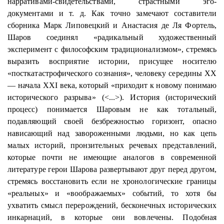
нарративами-свидетельствами, страстными эго-
документами и т. д. Как точно замечают составители
сборника Марк
Липовецкий
и Анастасия де Ля Фортель,
Шаров соединял «радикальный художественный
эксперимент с философским традиционализмом», стремясь
выразить восприятие истории, присущее носителю
«
посткатастрофического
сознания», человеку середины XX
— начала XXI века, который «приходит к новому понимаю
исторического разрыва» (<...>). История (исторический
процесс) понимается Шаровым не как тотальный,
подавляющий своей безбрежностью горизонт, опасно
нависающий над завороженными людьми, но как цепь
малых историй, пронзительных речевых представлений,
которые почти не имеющие аналогов в современной
литературе герои
Шарова
развертывают друг перед другом,
стремясь восстановить если не хронологические границы
«реальных» и «воображаемых» событий, то хотя бы
ухватить смысл перерождений, бесконечных исторических
инкарнаций
, в которые они вовлечены. Подобная