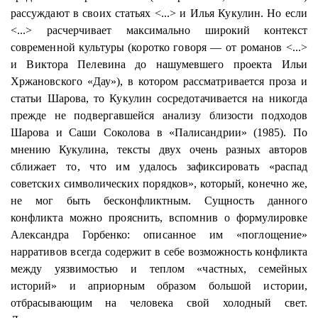
рассуждают в своих статьях <...> и Илья
Кукулин
. Но если
<...> расчерчивает максимально широкий контекст
современной культуры (коротко говоря — от романов <...>
и Виктора Пелевина до нашумевшего проекта Ильи
Хржановского «Дау»), в котором рассматривается проза и
статьи
Шарова
, то
Кукулин
сосредотачивается на никогда
прежде не подвергавшейся анализу близости подходов
Шарова
и Саши Соколова в «
Палисандрии
» (1985). По
мнению
Кукулина
, тексты двух очень разных авторов
сближает то, что им удалось зафиксировать «распад
советских символических порядков», который, конечно же,
не мог быть бесконфликтным. Сущность данного
конфликта можно прояснить, вспомнив о формулировке
Александра Горбенко: описанное им «поглощение»
нарративов всегда содержит в себе возможность конфликта
между уязвимостью и теплом «частных, семейных
историй» и априорным образом большой истории,
отбрасывающим на человека свой холодный свет.