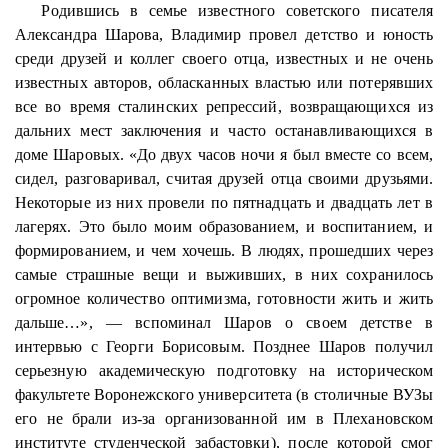
Родившись в семье известного советского писателя
Александра
Шарова
, Владимир провел детство и юность
среди друзей и коллег своего отца, известных и не очень
известных авторов, обласканных властью или потерявших
все во время сталинских репрессий, возвращающихся из
дальних мест заключения и часто останавливающихся в
доме Шаровых. «До двух часов ночи я был вместе со всем,
сидел, разговаривал, считая друзей отца своими друзьями.
Некоторые из них провели по пятнадцать и двадцать лет в
лагерях. Это было моим образованием, и воспитанием, и
формированием, и чем хочешь. В людях, прошедших через
самые страшные вещи и выживших, в них сохранилось
огромное количество оптимизма, готовности жить и жить
дальше…», — вспоминал Шаров о своем детстве в
интервью с Георги Борисовым. Позднее Шаров получил
серьезную академическую подготовку на историческом
факультете Воронежского университета (в столичные ВУЗы
его не брали из-за организованной им в Плехановском
институте студенческой забастовки), после которой смог