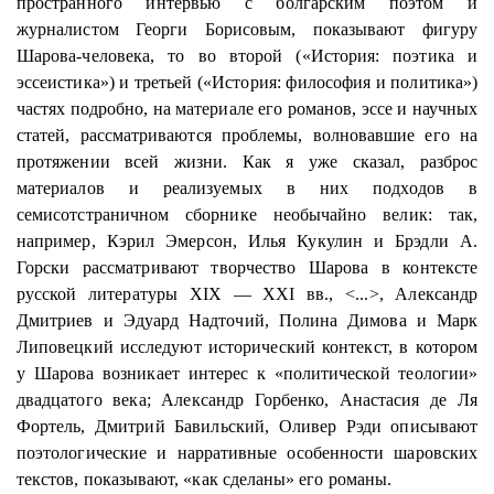
пространного интервью с болгарским поэтом и
журналистом Георги Борисовым, показывают фигуру
Шарова
-человека, то во второй («История: поэтика и
эссеистика») и третьей («История: философия и политика»)
частях подробно, на материале его романов, эссе и научных
статей, рассматриваются проблемы, волновавшие его на
протяжении всей жизни. Как я уже сказал, разброс
материалов и реализуемых в них подходов в
семисотстраничном
сборнике необычайно велик: так,
например,
Кэрил
Эмерсон
, Илья
Кукулин
и Брэдли А.
Горски
рассматривают творчество
Шарова
в контексте
русской литературы XIX — XXI вв., <...>, Александр
Дмитриев и Эдуард
Надточий
, Полина
Димова
и Марк
Липовецкий
исследуют исторический контекст, в котором
у
Шарова
возникает интерес к «политической теологии»
двадцатого века; Александр Горбенко, Анастасия де Ля
Фортель, Дмитрий
Бавильский
, Оливер
Рэди
описывают
поэтологические
и
нарративные
особенности
шаровских
текстов, показывают, «как сделаны» его романы.