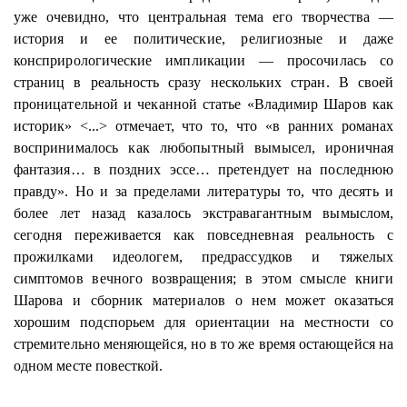
уже очевидно, что центральная тема его творчества —
история и ее политические, религиозные и даже
консприрологические
импликации — просочилась со
страниц в реальность сразу нескольких стран. В своей
проницательной и чеканной статье «Владимир Шаров как
историк» <...> отмечает, что то, что «в ранних романах
воспринималось как любопытный вымысел, ироничная
фантазия… в поздних эссе… претендует на последнюю
правду». Но и за пределами литературы то, что десять и
более лет назад казалось экстравагантным вымыслом,
сегодня переживается как повседневная реальность с
прожилками
идеологем
, предрассудков и тяжелых
симптомов вечного возвращения; в этом смысле книги
Шарова
и сборник материалов о нем может оказаться
хорошим подспорьем для ориентации на местности со
стремительно меняющейся, но в то же время остающейся на
одном месте повесткой.