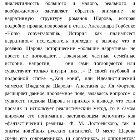
диалектичность большого и малого, реального и
воображаемого заставляет обратить внимание на
нарративную
структуру романов
Шарова
, которая
подробно проанализирована в статье Александра Горбенко
«
Homo
conversatomnia
. История как палимпсест
нарративов»: исследователь приходит к выводу, что в
романах
Шарова
исторические «большие нарративы» не
просто не поглощают… локальные, частные, семейные
истории, напротив, — они сами поглощаются или
существуют только внутри них…» В своей глубокой и
подробной статье «„Ход коня”, или Идеалистический
мимесис
Владимира
Шарова
» Анастасия де Ля Фортель
расширяет данное проблемное поле, задаваясь вопросом о
сущности подхода
Шарова
и приходя к выводу, что если
прозаик и использует реалистический метод, то в самом
широком его понимании, заставляющем вспомнить как
«фантастический реализм» Ф. М. Достоевского, так и
опыты новейших русских писателей. О месте
Шарова
среди его современников (и соратников, и оппонентов)