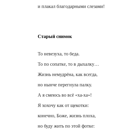
и плакал благодарными слезами!
Старый снимок
То невезуха, то беда.
То по сопатке, то в
дыхалку
…
Жизнь немудрёна, как всегда,
но нынче перегнула палку.
А я смеюсь во всё «ха-ха»!
Я хохочу как от щекотки:
конечно, Боже, жизнь плоха,
но буду жить по этой фотке: