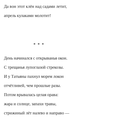
Да вон этот клён над садами летит,
апрель кулаками молотит!
*
*
*
День начинался с
открыванья
окон.
С
трещанья
лупоглазой стрекозы.
И у Татьяны пахнул морем локон
отчётливей, чем прошлые разы.
Потом врывалась целая орава:
жара и солнце, запахи травы,
стрижиный лёт налево и направо —