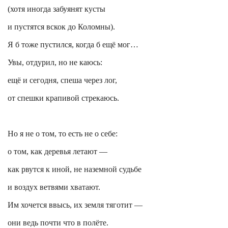
(хотя иногда забуянят кусты
и пустятся вскок до Коломны).
Я б тоже пустился, когда б ещё мог…
Увы,
отдурил
, но не каюсь:
ещё и сегодня, спеша через лог,
от спешки крапивой стрекаюсь.
Но я не о том, то есть не о себе:
о том, как деревья летают —
как рвутся к иной, не наземной судьбе
и воздух ветвями хватают.
Им хочется ввысь, их земля тяготит —
они ведь почти что в полёте.