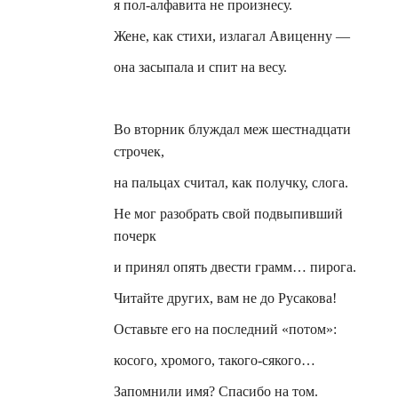
я
пол-алфавита
не произнесу.
Жене, как стихи, излагал Авиценну —
она засыпала и спит на весу.
Во вторник блуждал меж шестнадцати
строчек,
на пальцах считал, как получку, слога.
Не мог разобрать свой подвыпивший
почерк
и принял опять двести грамм… пирога.
Читайте других, вам не до
Русакова
!
Оставьте его на последний «потом»:
косого, хромого, такого-сякого…
Запомнили имя? Спасибо на том.