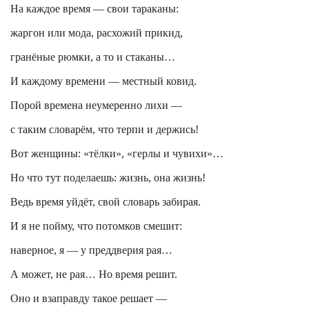
На каждое время — свои тараканы:
жаргон или мода, расхожий
прикид
,
гранёные рюмки, а то и стаканы…
И каждому времени — местный
ковид
.
Порой времена неумеренно лихи —
с таким словарём, что терпи и держись!
Вот женщины: «тёлки», «
герлы
и
чувихи
»…
Но что тут поделаешь: жизнь, она жизнь!
Ведь время уйдёт, свой словарь забирая.
И я не пойму, что потомков смешит:
наверное, я — у преддверия рая…
А может, не рая… Но время решит.
Оно и взаправду такое решает —