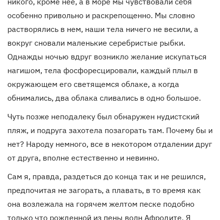
никого, кроме нее, а в море мы чувствовали себя
особенно привольно и раскрепощенно. Мы словно
растворялись в нем, наши тела ничего не весили, а
вокруг сновали маленькие серебристые рыбки.
Однажды ночью вдруг возникло желание искупаться
нагишом, тела фосфоресцировали, каждый плыл в
окружающем его светящемся облаке, а когда
обнимались, два облака сливались в одно большое.
Чуть позже неподалеку был обнаружен нудистский
пляж, и подруга захотела позагорать там. Почему бы и
нет? Народу немного, все в некотором отдалении друг
от друга, вполне естественно и невинно.
Сам я, правда, раздеться до конца так и не решился,
предпочитая не загорать, а плавать, в то время как
она возлежала на горячем желтом песке подобно
только что рожденной из пены волн Афродите. Я