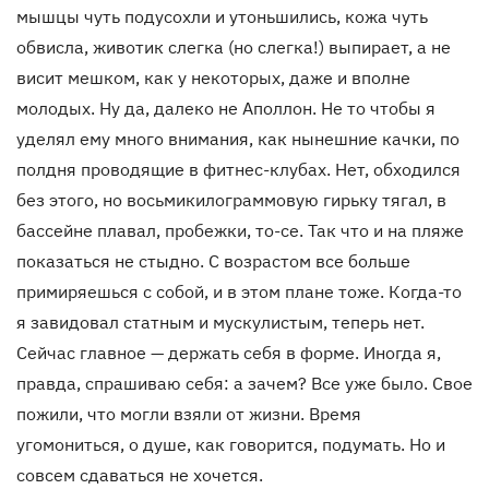
мышцы чуть подусохли и утоньшились, кожа чуть
обвисла, животик слегка (но слегка!) выпирает, а не
висит мешком, как у некоторых, даже и вполне
молодых. Ну да, далеко не Аполлон. Не то чтобы я
уделял ему много внимания, как нынешние качки, по
полдня проводящие в фитнес-клубах. Нет, обходился
без этого, но восьмикилограммовую гирьку тягал, в
бассейне плавал, пробежки, то-се. Так что и на пляже
показаться не стыдно. С возрастом все больше
примиряешься с собой, и в этом плане тоже. Когда-то
я завидовал статным и мускулистым, теперь нет.
Сейчас главное — держать себя в форме. Иногда я,
правда, спрашиваю себя: а зачем? Все уже было. Свое
пожили, что могли взяли от жизни. Время
угомониться, о душе, как говорится, подумать. Но и
совсем сдаваться не хочется.