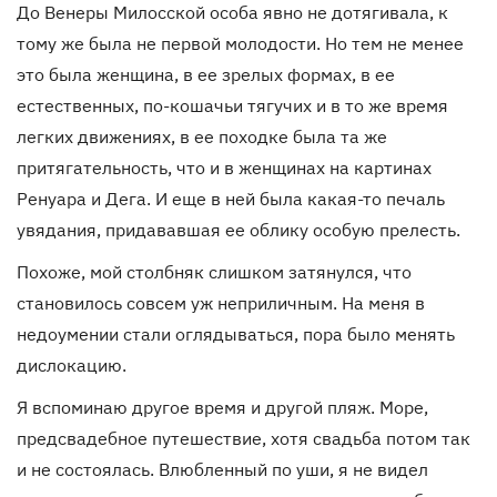
До Венеры Милосской особа явно не дотягивала, к
тому же была не первой молодости. Но тем не менее
это была женщина, в ее зрелых формах, в ее
естественных, по-кошачьи тягучих и в то же время
легких движениях, в ее походке была та же
притягательность, что и в женщинах на картинах
Ренуара и Дега. И еще в ней была какая-то печаль
увядания, придававшая ее облику особую прелесть.
Похоже, мой столбняк слишком затянулся, что
становилось совсем уж неприличным. На меня в
недоумении стали оглядываться, пора было менять
дислокацию.
Я вспоминаю другое время и другой пляж. Море,
предсвадебное путешествие, хотя свадьба потом так
и не состоялась. Влюбленный по уши, я не видел