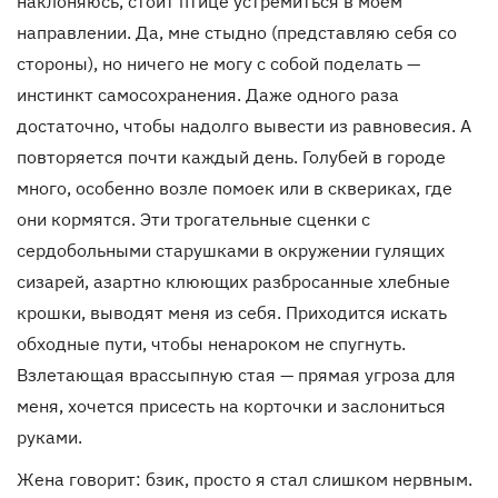
наклоняюсь, стоит птице устремиться в моем
направлении. Да, мне стыдно (представляю себя со
стороны), но ничего не могу с собой поделать —
инстинкт самосохранения. Даже одного раза
достаточно, чтобы надолго вывести из равновесия. А
повторяется почти каждый день. Голубей в городе
много, особенно возле помоек или в сквериках, где
они кормятся. Эти трогательные сценки с
сердобольными старушками в окружении гулящих
сизарей, азартно клюющих разбросанные хлебные
крошки, выводят меня из себя. Приходится искать
обходные пути, чтобы ненароком не спугнуть.
Взлетающая врассыпную стая — прямая угроза для
меня, хочется присесть на корточки и заслониться
руками.
Жена говорит: бзик, просто я стал слишком нервным.