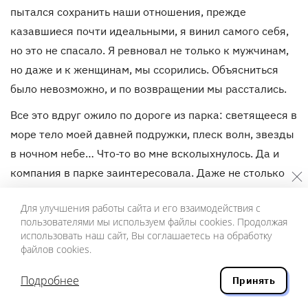
пытался сохранить наши отношения, прежде
казавшиеся почти идеальными, я винил самого себя,
но это не спасало. Я ревновал не только к мужчинам,
но даже и к женщинам, мы ссорились. Объясниться
было невозможно, и по возвращении мы расстались.
Все это вдруг ожило по дороге из парка: светящееся в
море тело моей давней подружки, плеск волн, звезды
в ночном небе… Что-то во мне всколыхнулось. Да и
компания в парке заинтересовала. Даже не столько
компания, сколько возможность вот так же
Для улучшения работы сайта и его взаимодействия с
решительно отринуть условности, привычный имидж,
пользователями мы используем файлы cookies. Продолжая
вернуться в некое почти первобытное состояние.
использовать наш сайт, Вы соглашаетесь на обработку
файлов cookies.
В этом был соблазн. Еще ничего не предприняв, я уже
как бы предчувствовал нечто новое, пока еще
Подробнее
Принять
неизведанное, но такое влекущее. Тело под одеждой,