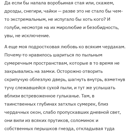
Да если бы напала воробьиная стая или, скажем,
дрозды, снегири, чайки — разве это не стало бы чем-
то экстремальным, не испугало бы хоть кого? И
голуби, несмотря на их миролюбие и безобидность,
увы, не исключение.
А еще моя подростковая любовь ко всяким чердакам.
Почему-то нравилось шариться по пыльным
сумеречным пространствам, которые в то время не
закрывались на замки. Осторожно отворить
скрипучую облезлую дверь, шагнуть внутрь, взметнув
тучу слежавшейся сухой пыли, и тут же услышать
вблизи встревоженное гульканье. Там, в
таинственных глубинах затхлых сумерек, близ
чердачных окон, слабо пропускавших дневной свет,
они вили из всяких прутиков, соломинок и
собственных перышков гнезда, откладывая туда