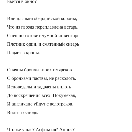
Бьется в окно?
Или для лангобардийской короны,
Что из гвоздя переплавлена встарь,
Спешно готовит чумной инвентарь
Плотник один, и смятенный сизарь
Падает в кроны.
Спаяны бронхи твоих имяреков
С бронхами паствы, не расколоть.
Исповедальни задраены вплоть
До воскрешения всех. Покумекав,
И англичане уйдут с велотреков,
Видит господь.
Что же у нас? Асфиксия? Апноэ?