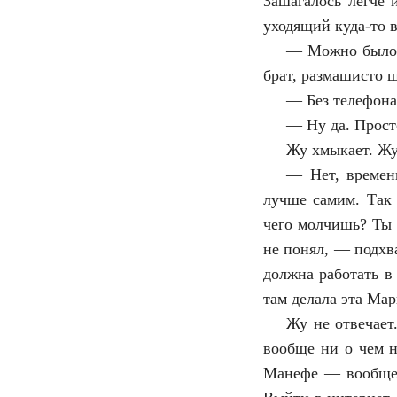
Зашагалось легче 
уходящий куда-то в
—
Можно было 
брат, размашисто ш
—
Без телефона
—
Ну да. Прост
Жу хмыкает. Жу
—
Нет, времен
лучше самим. Так
чего молчишь? Ты н
не понял, — подхв
должна работать в
там делала эта Ма
Жу не отвечает
вообще ни о чем н
Манефе — вообще н