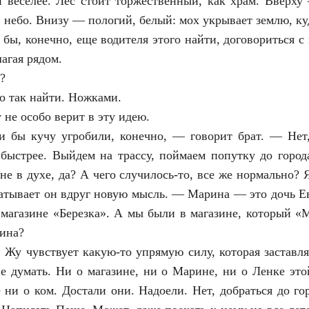
и веселее. Лес стоит торжественный, как храм. Вверху
 небо. Внизу — пологий, белый: мох укрывает землю, куд
бы, конечно, еще водителя этого найти, договориться с
агая рядом.
?
о так найти. Ножками.
 не особо верит в эту идею.
и бы кучу угробили, конечно, — говорит брат. — Нет
 быстрее. Выйдем на трассу, поймаем попутку до горо
е в духе, да? А чего случилось-то, все же нормально? 
атывает он вдруг новую мысль. — Марина — это дочь Ев
 магазине «Березка». А мы были в магазине, который «М
рина?
. Жу чувствует какую-то упрямую силу, которая заставля
е думать. Ни о магазине, ни о Марине, ни о Ленке это
и о ком. Достали они. Надоели. Нет, добраться до гор