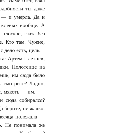
ые. Маме отец взял
адобности ты даже
 — и умерла. Да и
 клевых вообще. А
плоское, глаза без
е. Кто там. Чужие,
с дело есть, цель.
та: Артем Плетнев,
шки. Полотенце на
ешь, им сюда было
ь смотрите? Ладно,
т, мякоть — им.
н сюда собирался?
а берите, не жалко.
 месяца полежала —
о. Не понимала же