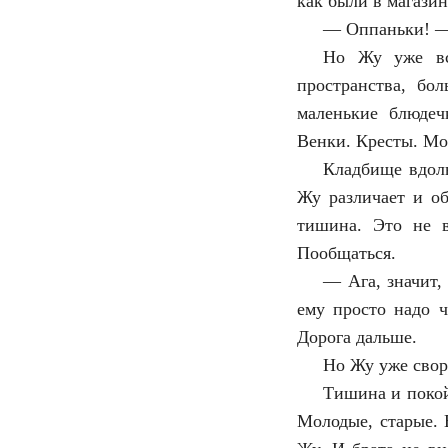
как были в магази
—
Оппаньки! —
Но Жу уже вс
пространства, бо
маленькие блюдеч
Венки. Кресты. Мо
Кладбище вдоль
Жу различает и об
тишина. Это не в
Пообщаться.
—
Ага, значит,
ему просто надо ч
Дорога дальше.
Но Жу уже свор
Тишина и покой
Молодые, старые. 