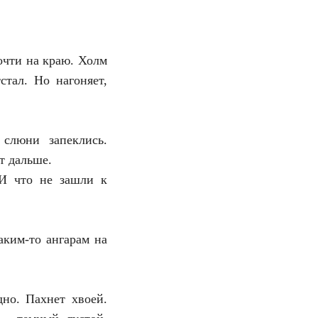
очти на краю. Холм
стал. Но нагоняет,
слюни запеклись.
т дальше.
 И что не зашли к
аким-то ангарам на
дно. Пахнет хвоей.