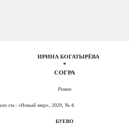
И
РИНА
Б
ОГАТЫРЁВА
*
СОГРА
Роман
ло см.: «Новый мир», 2020, № 4.
БУЕВО