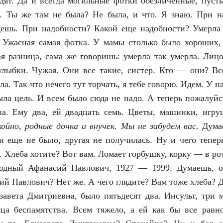
дят. Да и всегда могильные фотки обезличенные, пуст
а. Ты же там не была? Не была, и что. Я знаю. При н
дешь. При надобности? Какой еще надобности? Умерла
. Ужасная самая фотка. У мамы столько было хороших,
ая разница, сама же говоришь: умерла так умерла. Лицо 
улыбки. Чужая. Они все такие, систер. Кто — они? Вс
а. Так что нечего тут торчать, я тебе говорю. Идем. У на
ыла цель. И всем было сюда не надо. А теперь пожалуйс
ва. Ему два, ей двадцать семь. Цветы, машинки, игру
ойно, родные дочка и внучек. Мы не забудем вас
. Дума
 еще не было, другая не получилась. Ну и чего тепер
. Хлеба хотите? Вот вам. Ломает горбушку, корку — в ро
родный Афанасий Павлович, 1927 — 1999. Думаешь, о
й Павлович? Нет же. А чего глядите? Вам тоже хлеба? Д
авета Дмитриевна, было пятьдесят два. Инсульт, три
яца беспамятства. Всем тяжело, а ей как бы все равн