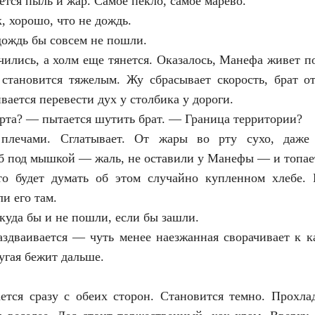
тся пыль и жар. Самое пекло, самое марево.
, хорошо, что не дождь.
 дождь бы совсем не пошли.
чились, а холм еще тянется. Оказалось, Манефа живет п
 становится тяжелым. Жу сбрасывает скорость, брат от
вается перевести дух у столбика у дороги.
ерта? — пытается шутить брат. — Граница территории?
плечами. Сглатывает. От жары во рту сухо, даже 
б под мышкой — жаль, не оставили у Манефы — и топае
о будет думать об этом случайно купленном хлебе.
и его там.
икуда бы и не пошли, если бы зашли.
аздваивается — чуть менее наезжанная сворачивает к к
угая бежит дальше.
ется сразу с обеих сторон. Становится темно. Прохла