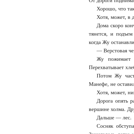
От дороги поднимае
Хорошо, что так
Хотя, может, в
Дома скоро кон
тянется, и подъем
когда Жу останавли
—
Верстовая ч
Жу пожимает 
Перехватывает хле
Потом Жу част
Манефе, не оставил
Хотя, может, н
Дорога опять р
вершине холма. Др
Дальше — лес.
Сосняк обступа