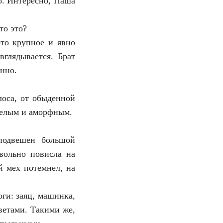
о. Интересно, Паша
то это?
-то крупное и явно
вглядывается. Брат
енно.
лоса, от обыденной
 белым и аморфным.
подвешен большой
вольно повисла на
й мех потемнел, на
ги: заяц, машинка,
ветами. Такими же,