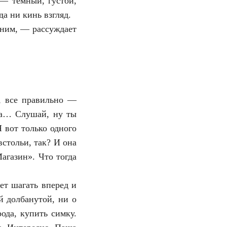
 — темный, густой,
а ни кинь взгляд.
 ним, — рассуждает
, все правильно —
да… Слушай, ну ты
Я вот только одного
стольи, так? И она
агазин». Что тогда
ет шагать вперед и
й долбанутой, ни о
ода, купить симку.