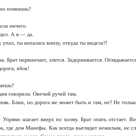
чно помнишь?
ела ничего.
дел. А я — да.
 упал, ты копалась внизу, откуда ты видела?!
а. Брат нервничает, злится. Задерживается. Оглядывается
орога, вбок!
наешь?
дня говорила: Овечий ручей там.
чняк. Блин, но дорога же может быть и там, не? Не тольк
. Упрямо шагает вверх по холму. Брат опять отстает. В
ок, где дом Манефы. Как всегда выглядит нежилым, не с