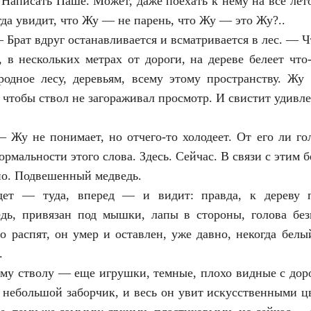
 Написать Паше. Может, даже поехать к нему на все лет
гда увидит, что Жу — не парень, что Жу — это Жу?..
 Брат вдруг останавливается и всматривается в лес. — Ч
, в нескольких метрах от дороги, на дереве белеет что
дное лесу, деревьям, всему этому пространству. Жу 
 чтобы ствол не загораживал просмотр. И свистит удивл
 Жу не понимает, но отчего-то холодеет. От его ли го
рмальности этого слова. Здесь. Сейчас. В связи с этим
но. Подвешенный медведь.
ет — туда, вперед — и видит: правда, к дереву 
дь, привязан под мышки, лапы в стороны, голова без
то распят, он умер и оставлен, уже давно, некогда белы
.
ему стволу — еще игрушки, темные, плохо видные с доро
 небольшой заборчик, и весь он увит искусственными ц