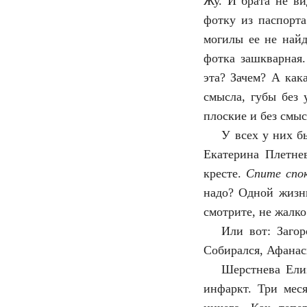
Жу. И брата не ви
фотку из паспорт
могилы ее не най
фотка зашкварная
эта? Зачем? А как
смысла, губы без 
плоские и без смысл
У всех у них б
Екатерина Плетне
кресте.
Спите спок
надо? Одной жизни
смотрите, не жалко
Или вот: Заго
Собирался, Афанаси
Шерстнева Елиз
инфаркт. Три мес