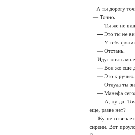
—
А ты дорогу то
—
Точно.
—
Ты же не вид
—
Это ты не ви
—
У тебя фоник
—
Отстань.
Идут опять молч
—
Вон же еще д
—
Это к ручью.
—
Откуда ты з
—
Манефа сего
—
А, ну да. То
еще, разве нет?
Жу не отвечает
сирени. Вот проул