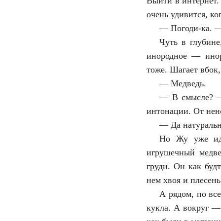
Выйти в интернет.
очень удивится, ко
—
Погоди-ка. —
Чуть в глубине
инородное — иноро
тоже. Шагает вбок,
—
Медведь.
—
В смысле? —
интонации. От нено
—
Да натураль
Но Жу уже ид
игрушечный медве
груди. Он как буд
нем хвоя и плесень
А рядом, по вс
кукла. А вокруг —