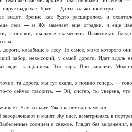
не, теми же самыми: яркими, пластиковыми, но сейчас 
 вдруг выдыхает брат. — Да ты только посмотри!
е видит. Зрение как будто расширилось и охватил
льше леса — и Жу замечает еще оградки, и еще цве
ки, стопочки, пыльные скамеечки. Памятники. Блед
гилы.
 дороги, кладбище в лесу. То самое, мимо которого они
щий забор, невысокий, у самой дороги. Идет вдоль н
ыглядит кладбищем. Это парк. Вон лавочки. Можно 
 точно, та дорога, мы тут ехали, я помню теперь, — гово
то-то сейчас говорить. — Эй, систер, ты уверена, что
ачивает. Уже заходит. Уже шагает вдоль могил.
 завораживают и манят. Жу идет, всматриваясь в портрет
Выбеленные солнцем и свежие. Глядят без выражения, в