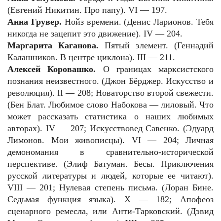
(Евгений Никитин. Про папу). VI — 197.
Анна Грувер.
Нойз времени. (Денис Ларионов. Тебя
никогда не зацепит это движение). IV — 204.
Маргарита Каганова.
Пятый элемент. (Геннадий
Калашников. В центре циклона). III — 211.
Алексей Коровашко.
О границах марксистского
познания неизвестного. (Джон Бёрджер. Искусство и
революция). II — 208;
Новаторство второй свежести.
(Бен Блат. Любимое слово Набокова — лиловый. Что
может рассказать статистика о наших любимых
авторах). IV — 207; Искусствовед Савенко. (Эдуард
Лимонов. Мои живописцы). VI — 204; Личная
демономания в сравнительно-исторической
перспективе. (Элиф Батуман. Бесы. Приключения
русской литературы и людей, которые ее читают).
VIII — 201; Нулевая степень письма. (Лоран Бине.
Седьмая функция языка). X — 182; Апофеоз
сценарного ремесла, или Анти-Тарковский. (Дэвид