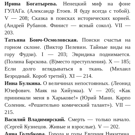
Ирина Богатырева.
Ненецкий миф на фоне
ГУЛАГа. (Александр Етоев. Я буду всегда с тобой).
V — 208; Сказка в поисках исторических корней.
(Андрей Рубанов. Финист — ясный сокол). VII —
203.
Татьяна Бонч-Осмоловская.
Поиски счастья на
горном склоне. (Виктор Пелевин. Тайные виды на
гору Фудзи). I — 203; Эвридика поднимается.
(Полина Барскова. (В)место преступления). X — 185;
Если долго вглядываться в ткань. (Михаил
Безродный. Короб третий). XI — 214.
Инна Булкина.
О величинах непостоянных. (Леонид
Юзефович. Маяк на Хийумаа). V — 205; «Как
принимали меня в Харькове!» (Юрий Манн. Карпо
Соленик. «Решительно комический талант»). VII —
215.
Василий Владимирский.
Смерть — только начало.
(Сергей Кузнецов. Живые и взрослые). V — 202.
Анна Голубкова.
Города и годы Евгения Никитина.