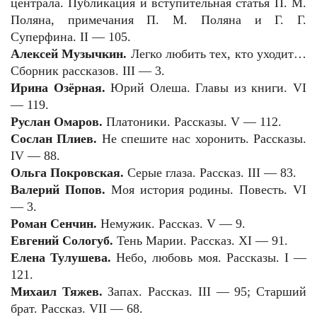
централа. Публикация и вступительная статья П. М.
Поляна, примечания П. М. Поляна и Г. Г.
Суперфина. II — 105.
Алексей Музычкин.
Легко любить тех, кто уходит…
Сборник рассказов. III — 3.
Ирина Озёрная.
Юрий Олеша. Главы из книги. VI
— 119.
Руслан Омаров.
Платоники. Рассказы. V — 112.
Сослан Плиев.
Не спешите нас хоронить. Рассказы.
IV — 88.
Ольга Покровская.
Серые глаза. Рассказ. III — 83.
Валерий Попов.
Моя история родины. Повесть.
VI
— 3.
Роман Сенчин.
Немужик. Рассказ. V — 9.
Евгений Сологуб.
Тень Марии. Рассказ. XI — 91.
Елена Тулушева.
Небо, любовь моя. Рассказы. I —
121.
Михаил Тяжев.
Запах. Рассказ. III — 95; Старший
брат. Рассказ. VII — 68.