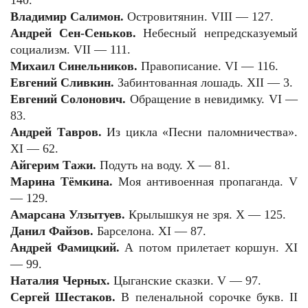
Владимир Салимон.
Островитянин. VIII — 127.
Андрей Сен-Сеньков.
Небесный непредсказуемый
социализм. VII — 111.
Михаил Синельников.
Правописание. VI — 116.
Евгений Сливкин.
Забинтованная лошадь. XII — 3.
Евгений Солонович.
Обращение в невидимку. VI —
83.
Андрей Тавров.
Из цикла «Песни паломничества».
XI — 62.
Айгерим Тажи.
Подуть на воду. X — 81.
Марина Тёмкина.
Моя антивоенная пропаганда. V
— 129.
Амарсана Улзытуев.
Крылышкуя не зря. X — 125.
Данил Файзов.
Барселона. XI — 87.
Андрей Фамицкий.
А потом прилетает коршун. XI
— 99.
Наталия Черных.
Цыганские сказки. V — 97.
Сергей Шестаков.
В пеленальной сорочке букв. II