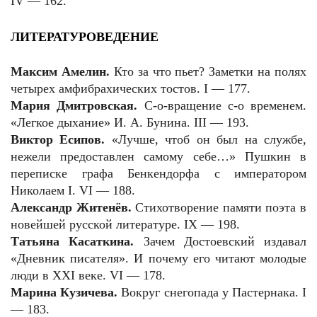
IV — 162.
ЛИТЕРАТУРОВЕДЕНИЕ
Максим Амелин.
Кто за что пьет? Заметки на полях
четырех амфибрахических тостов. I — 177.
Мария Дмитровская.
С-о-вращение с-о временем.
«Легкое дыхание» И. А. Бунина. III — 193.
Виктор Есипов.
«Лучше, чтоб он был на службе,
нежели предоставлен самому себе…» Пушкин в
переписке графа Бенкендорфа с императором
Николаем I.
VI
— 188.
Александр Житенёв.
Стихотворение памяти поэта в
новейшей русской литературе. IX — 198.
Татьяна Касаткина.
Зачем Достоевский издавал
«Дневник писателя». И почему его читают молодые
люди в XXI веке. VI — 178.
Марина Кузичева.
Вокруг снегопада у Пастернака. I
— 183.