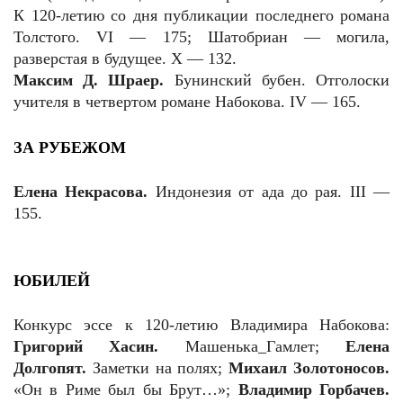
К 120-летию со дня публикации последнего романа
Толстого. VI — 175; Шатобриан — могила,
разверстая в будущее. X — 132.
Максим Д. Шраер.
Бунинский бубен. Отголоски
учителя в четвертом романе Набокова. IV — 165.
ЗА РУБЕЖОМ
Елена Некрасова.
Индонезия от ада до рая. III —
155.
ЮБИЛЕЙ
Конкурс эссе к 120-летию Владимира Набокова:
Григорий Хасин.
Машенька_Гамлет;
Елена
Долгопят.
Заметки на полях;
Михаил Золотоносов.
«Он в Риме был бы Брут…»;
Владимир Горбачев.