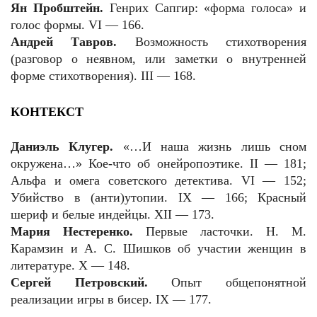
Ян Пробштейн.
Генрих Сапгир: «форма голоса» и
голос формы. VI — 166.
Андрей Тавров.
Возможность стихотворения
(разговор о неявном, или заметки о внутренней
форме стихотворения). III — 168.
КОНТЕКСТ
Даниэль Клугер.
«…И наша жизнь лишь сном
окружена…» Кое-что об онейропоэтике.
II
— 181;
Альфа и омега советского детектива.
VI
— 152;
Убийство в (анти)утопии. IX — 166; Красный
шериф и белые индейцы. XII — 173.
Мария Нестеренко.
Первые ласточки. Н. М.
Карамзин и А. С. Шишков об участии женщин в
литературе. X — 148.
Сергей Петровский.
Опыт общепонятной
реализации игры в бисер. IX — 177.