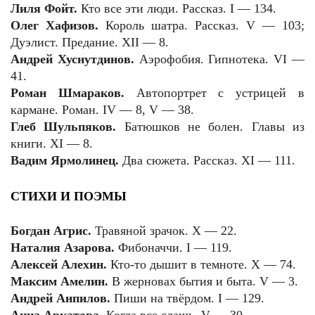
Лиля Фойт.
Кто все эти люди. Рассказ. I — 134.
Олег Хафизов.
Король шатра. Рассказ. V — 103;
Дуэлист. Предание. XII — 8.
Андрей Хуснутдинов.
Аэрофобия. Гипнотека. VI —
41.
Роман Шмараков.
Автопортрет с устрицей в
кармане. Роман. IV — 8, V — 38.
Глеб Шульпяков.
Батюшков не болен. Главы из
книги. XI — 8.
Вадим Ярмолинец.
Два сюжета. Рассказ. XI — 111.
СТИХИ И ПОЭМЫ
Богдан Агрис.
Травяной зрачок. X — 22.
Наталия Азарова.
Фибоначчи. I — 119.
Алексей Алехин.
Кто-то дышит в темноте. X — 74.
Максим Амелин.
В жерновах бытия и быта. V — 3.
Андрей Анпилов.
Пиши на твёрдом. I — 129.
Анна Аркатова.
Когда все сдашь. V — 30.