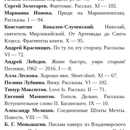
Сергей Золотарев.
Фантомас. Рассказ. XI — 102.
Марианна Ионова.
Приди на Марианненплац.
Рассказы. I — 94.
Константин Ковалев-Случевский.
Николай,
святитель Мирликийский. От Артемиды до Санта
Клауса. Фрагменты книги. X — 95.
Андрей Краснящих.
По ту по эту сторону. Рассказы.
VI — 72.
Андрей Лебедев.
Живи быстро, умри старым!
Песенки, 1962 — 2016. I — 8.
Алла Лескова.
Хорошо мне. Short-short. XI — 67.
Полина Лубнина.
Вижу. Рассказы. VI — 102.
Тимур Максютов.
Love
Is
. Рассказ. II — 71.
Евгений Мамонтов.
Тополь Дельво. Рассказы.
Вступительное слово П. Басинского. IX — 10.
Александр Мелихов.
Соединенные Штаты Мечты.
Повесть. VIII — 76.
Б. Г. Меньшагин.
Письма наверх из Владимирского