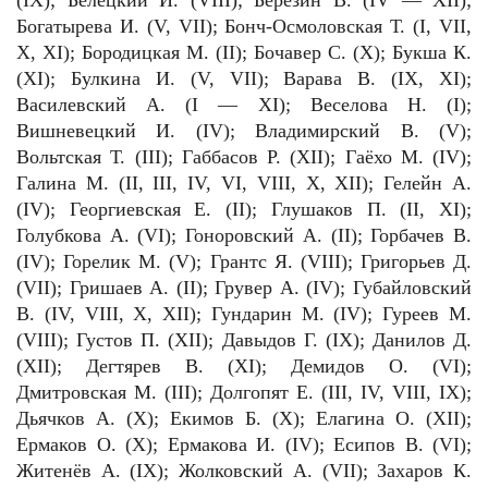
(IX); Белецкий И. (VIII); Березин В. (IV — XII);
Богатырева И. (V, VII); Бонч-Осмоловская Т. (I, VII,
X, XI); Бородицкая М. (II); Бочавер С. (X); Букша К.
(XI); Булкина И. (V, VII); Варава В. (IX, XI);
Василевский А. (I — XI); Веселова Н. (I);
Вишневецкий И. (IV); Владимирский В. (V);
Вольтская Т. (III); Габбасов Р. (XII); Гаёхо М. (IV);
Галина М. (II, III, IV, VI, VIII, X, XII); Гелейн А.
(IV); Георгиевская Е. (II); Глушаков П. (II, XI);
Голубкова А. (VI); Гоноровский А. (II); Горбачев В.
(IV); Горелик М. (V); Грантс Я. (VIII); Григорьев Д.
(VII); Гришаев А. (II); Грувер А. (IV); Губайловский
В. (IV, VIII, X, XII); Гундарин М. (IV); Гуреев М.
(VIII); Густов П. (XII); Давыдов Г. (IX); Данилов Д.
(XII); Дегтярев В. (XI); Демидов О. (VI);
Дмитровская М. (III); Долгопят Е. (III, IV, VIII, IX);
Дьячков А. (X); Екимов Б. (X); Елагина О. (XII);
Ермаков О. (X); Ермакова И. (IV); Есипов В. (VI);
Житенёв А. (IX); Жолковский А. (VII); Захаров К.