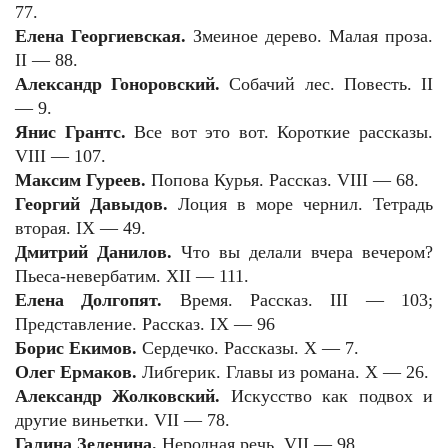
77.
Елена Георгиевская.
Змеиное дерево. Малая проза.
II — 88.
Александр Гоноровский.
Собачий лес. Повесть. II
— 9.
Янис Грантс.
Все вот это вот. Короткие рассказы.
VIII — 107.
Максим Гуреев.
Попова Курья. Рассказ. VIII — 68.
Георгий Давыдов.
Лоция в море чернил. Тетрадь
вторая. IX — 49.
Дмитрий Данилов.
Что вы делали вчера вечером?
Пьеса-невербатим. XII — 111.
Елена Долгопят.
Время. Рассказ. III — 103;
Представление. Рассказ. IX — 96
Борис Екимов.
Сердечко. Рассказы. X — 7.
Олег Ермаков.
Либгерик. Главы из романа. X — 26.
Александр Жолковский.
Искусство как подвох и
другие виньетки. VII — 78.
Галина Зеленина.
Неродная речь. VII — 98.