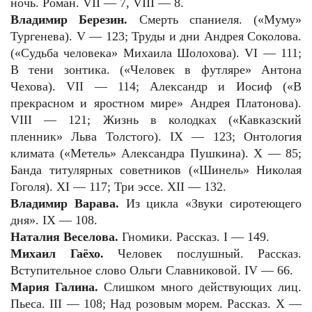
ночь. Роман. VII — 7, VIII — 8.
Владимир Березин.
Смерть спаниеля. («Муму»
Тургенева). V — 123; Труды и дни Андрея Соколова.
(«Судьба человека» Михаила Шолохова). VI — 111;
В тени зонтика. («Человек в футляре» Антона
Чехова). VII — 114; Александр и Иосиф («В
прекрасном и яростном мире» Андрея Платонова).
VIII — 121; Жизнь в колодках («Кавказский
пленник» Льва Толстого). IX — 123; Онтология
климата («Метель» Александра Пушкина). X — 85;
Банда титулярных советников («Шинель» Николая
Гоголя). XI — 117; Три эссе. XII — 132.
Владимир Варава.
Из цикла «Звуки сиротеющего
дня». IX — 108.
Наталия Веселова.
Гномики. Рассказ. I — 149.
Михаил Гаёхо.
Человек послушный. Рассказ.
Вступительное слово Ольги Славниковой. IV — 66.
Мария Галина.
Слишком много действующих лиц.
Пьеса. III — 108; Над розовым морем. Рассказ. X —