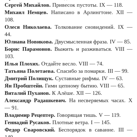
Сергей Михайлов.
Привесок пустоты. IX — 118.
Михаил Немцев.
Написано в Арлингтоне. XII —
108.
Олеся Николаева.
Толкование сновидений. IX —
44.
Юлиана Новикова.
Двусмысленная фраза. IV — 85.
Борис Парамонов.
Выжить и разживаться. VIII —
103.
Илья Плохих.
Отдайте весло. VIII — 74.
Татьяна Полетаева.
Спасибо за помарки. III — 99.
Дмитрий Полищук.
Суставные рифмы. IV — 63.
Ян Пробштейн.
Гимн цепному бытию. VIII — 65.
Виталий Пуханов.
К Алёше. XII — 126.
Александр Радашкевич.
На несверяемых часах. X
— 91.
Владимир Рецептер.
Говорящая тишь. V — 119.
Геннадий Русаков.
Плотные ветра. I — 145.
Федор Сваровский.
Беспорядок в саванне. III —
140.