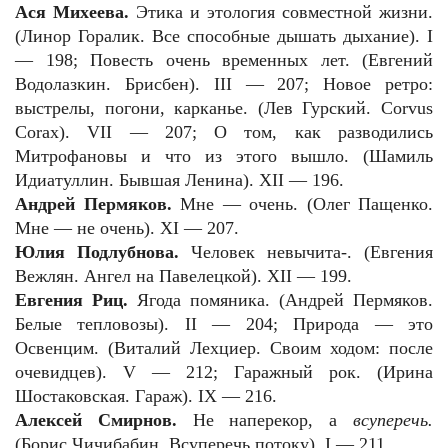
Ася Михеева.
Этика и этология совместной жизни.
(Линор Горалик. Все способные дышать дыхание). I
— 198; Повесть очень временных лет. (Евгений
Водолазкин. Брисбен). III — 207; Новое ретро:
выстрелы, погони, карканье. (Лев Гурский.
Corvus
Corax
).
VII
— 207; О том, как разводились
Митрофановы и что из этого вышло. (Шамиль
Идиатуллин. Бывшая Ленина). XII — 196.
Андрей Пермяков.
Мне — очень. (Олег Пащенко.
Мне — не очень). XI — 207.
Юлия Подлубнова.
Человек невычита-. (Евгения
Вежлян. Ангел на Павелецкой). XII — 199.
Евгения Риц.
Ягода помяника. (Андрей Пермяков.
Белые тепловозы). II — 204; Природа — это
Освенцим. (Виталий Лехциер. Своим ходом: после
очевидцев). V — 212; Гаражный рок. (Ирина
Шостаковская. Гараж). IX — 216.
Алексей Смирнов.
Не наперекор, а
всуперечь.
(Борис Чичибабин. Всуперечь потоку). I — 211.