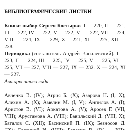
БИБЛИОГРАФИЧЕСКИЕ ЛИСТКИ
Книги: выбор Сергея Костырко
.
I — 220, II — 221,
III — 222, IV — 222, V — 222, VI — 222, VII — 224,
VIII — 224, IX — 229, X —221, XI — 225, XII —
228.
Периодика
(составитель Андрей Василевский).
I
—
223,
II
— 224,
III
— 225,
IV
— 225,
V
— 225,
VI
—
225,
VII
— 227,
VIII
— 227,
IX
— 232,
X
— 224,
XI
— 227.
Авторы этого года
Авченко В. (IV); Агрис Б. (X); Азарова Н. (I, X);
Алехин А. (X); Амелин М. (I, V); Анпилов А. (I);
Аристов В. (VI); Аркатова А. (V); Аросев Г. (VII,
VIII); Арустамова А. (VIII); Бавильский Д. (VIII, X);
Баталов С. (XII); Басинский П. (IX); Безносов Д.