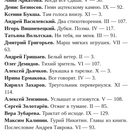
Денис Безносов.
Гимн ацтекскому камню. IX — 92.
Ксения Букша.
Там голоса внизу. XI — 3.
Андрей Василевский.
Два стихотворения. III — 107.
Игорь Вишневецкий.
Дубки. Поэма. IV — 117.
Татьяна Вольтская.
Ни тебя, ни меня. III — 91.
Дмитрий Григорьев.
Марш мягких игрушек. VII —
63.
Андрей Гришаев.
Белый ветер. II — 3.
Олег Демидов.
Тихий зритель. VI — 107.
Алексей Дьячков.
Букашка в тарелке. X — 3.
Ирина Ермакова.
Все говорят. IV — 3.
Кирилл Захаров.
Треугольник перевернулся. XI —
114.
Алексей Зензинов.
Услышат и отзовутся. V — 108.
Сергей Золотарёв.
Отжиг в тумане. II — 85.
Вера Зубарева.
Трактат об исходе. IX — 129.
Максим Калинин.
Гурий Никитин. Главы из книги.
Послесловие Андрея Таврова. VI — 93.