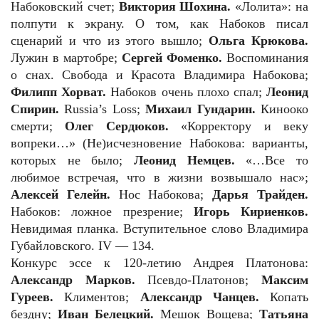
Набоковский счет;
Виктория Шохина.
«Лолита»: на
полпути к экрану. О том, как Набоков писал
сценарий и что из этого вышло;
Ольга Крюкова.
Лужин в мартобре;
Сергей Фоменко.
Воспоминания
о снах. Свобода и Красота Владимира Набокова;
Филипп Хорват.
Набоков очень плохо спал;
Леонид
Спирин.
Russia’s Los
s
;
Михаил Гундарин.
Кинооко
смерти;
Олег Сердюков.
«Корректору и веку
вопреки…» (Не)исчезновение Набокова: варианты,
которых не было;
Леонид Немцев.
«…Все то
любимое встречая, что в жизни возвышало нас»;
Алексей Гелейн.
Нос Набокова;
Дарья Трайден.
Набоков: ложное презрение;
Игорь Кириенков.
Невидимая планка. Вступительное слово Владимира
Губайловского. IV — 134.
Конкурс эссе к 120-летию Андрея Платонова:
Александр Марков.
Псевдо-Платонов;
Максим
Гуреев.
Климентов;
Александр Чанцев.
Копать
бездну;
Иван Белецкий.
Мешок Вощева;
Татьяна