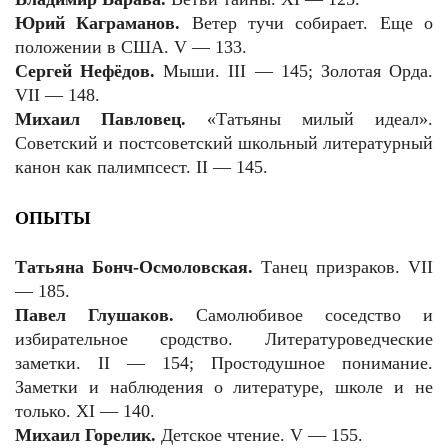
Юрий Каграманов.
Ветер тучи собирает. Еще о
положении в США. V — 133.
Сергей Нефёдов.
Мыши. III — 145; Золотая Орда.
VII — 148.
Михаил Павловец.
«Татьяны милый идеал».
Советский и постсоветский школьный литературный
канон как палимпсест. II — 145.
ОПЫТЫ
Татьяна Бонч-Осмоловская.
Танец призраков. VII
— 185.
Павел Глушаков.
Самолюбивое соседство и
избирательное сродство. Литературоведческие
заметки. II — 154; Простодушное понимание.
Заметки и наблюдения о литературе, школе и не
только. XI — 140.
Михаил Горелик.
Детское чтение. V — 155.