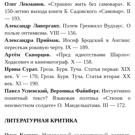
Олег Лекманов.
«Страшно жить без самовара». К
150-летию выхода книги Б. Садовского «Самовар». II
— 193.
Александр Ливергант.
Пэлем Гренвилл Вудхаус. О
пользе оптимизма. VIII — 156.
Александра Приймак.
Иосиф Бродский в Англии:
пересекая роковую черту. IX — 189.
Артём Скворцов.
«Пред идиотствами Шарло»:
Ходасевич и кинематограф. X — 158.
Ирина Сурат.
Гроза. Буря. Туча. Статья первая:
XIX
век. V — 170; Гроза. Буря. Туча. Статья вторая: ХХ
век. XI — 190.
Павел Успенский, Вероника Файнберг.
Интуитивно
понятный текст? Языковая поэтика «Стихов о
неизвестном солдате» О. Мандельштама. III — 172.
ЛИТЕРАТУРНАЯ КРИТИКА