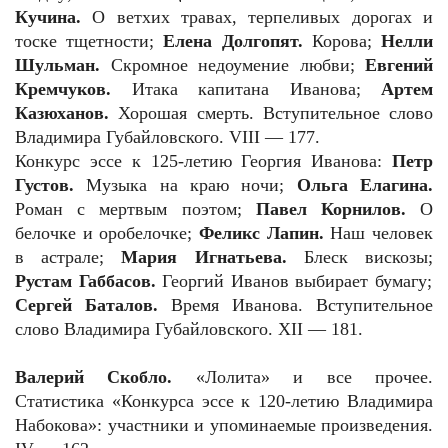
Кучина.
О ветхих травах, терпеливых дорогах и
тоске тщетности;
Елена Долгопят.
Корова;
Нелли
Шульман.
Скромное недоумение любви;
Евгений
Кремчуков.
Итака капитана Иванова;
Артем
Казюханов.
Хорошая смерть. Вступительное слово
Владимира Губайловского. VIII — 177.
Конкурс эссе к 125-летию Георгия Иванова:
Петр
Густов.
Музыка на краю ночи;
Ольга Елагина.
Роман с мертвым поэтом;
Павел Корнилов.
О
белочке и оробелочке;
Феликс Лапин.
Наш человек
в астрале;
Мария Игнатьева.
Блеск вискозы;
Рустам Габбасов.
Георгий Иванов выбирает бумагу;
Сергей Баталов.
Время Иванова. Вступительное
слово Владимира Губайловского. XII — 181.
Валерий Скобло.
«Лолита» и все прочее.
Статистика «Конкурса эссе к 120-летию Владимира
Набокова»: участники и упоминаемые произведения.