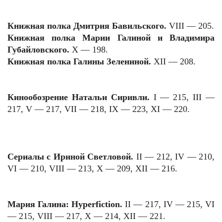
Книжная полка Дмитрия Бавильского.
VIII — 205.
Книжная полка Марии Галиной и Владимира
Губайловского.
X — 198.
Книжная полка Галины Зелениной.
XII — 208.
Кинообозрение Натальи Сиривли.
I
— 215,
III
—
217,
V
— 217,
VII
— 218,
IX
— 223,
XI
— 220.
Сериалы с Ириной Светловой.
II
— 212,
IV
— 210,
VI
— 210,
VIII
— 213,
X
— 209,
XII
— 216.
Мария Галина:
Hyperfiction
.
II
— 217,
IV
— 215,
VI
— 215,
VIII
— 217,
X
— 214,
XII
— 221.