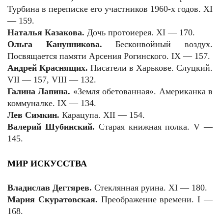
Турбина в переписке его участников 1960-х годов. XI
— 159.
Наталья Казакова.
Дочь протоиерея. XI — 170.
Ольга Канунникова.
Бесконвойный воздух.
Посвящается памяти Арсения Рогинского. IX — 157.
Андрей Краснящих.
Писатели в Харькове. Слуцкий.
VII — 157, VIII — 132.
Галина Лапина.
«Земля обетованная». Американка в
коммуналке. IX — 134.
Лев Симкин.
Карацупа. XII — 154.
Валерий Шубинский.
Старая книжная полка. V —
145.
МИР ИСКУССТВА
Владислав Дегтярев.
Стеклянная руина. XI — 180.
Мария Скуратовская.
Преображение времени. I —
168.