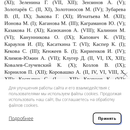
(XI); Зеленина Г. (VII, XII); Зензинов А. (V);
Золотарёв С. (II, XI), Золотоносов М. (IV); Зубарева
В. (II, IX); Зыкова Г. (XI); Игнатьева М. (XII);
Ионова М. (I); Каганова М. (III); Каграманов Ю. (V);
Казакова Н. (XI); Казюханов А. (VIII); Калинин М.
(VI); Канунникова О. (IX); Капович К. (VII);
Караулов И. (II); Касаткина Т. (VI); Каспер К. (I);
Кекова С. (III); Кенжеев Б. (I); Кириенков И. (IV);
Климов-Южин А. (VII); Клугер Д. (II, VI, IX, XII);
Ковалев-Случевский К. (X); Козлов В. (IX);
Корнилов П. (XII); Коровашко А. (II, IV, VI, VIII, X,
XII); Костырко С. (I — XII); Кравцов К. (VI);
Краснящих А. (VI, VII, VIII); Кремчуков Е. (VII,
Для улучшения работы сайта и его взаимодействия с
VIII); Кружков Г. (II); Крюкова О. (IV);
пользователями мы используем файлы cookies. Продолжая
использовать наш сайт, Вы соглашаетесь на обработку
Кублановский Ю. (I); Кудрин О. (V); Кузичева М. (I);
файлов cookies.
Куллэ В. (VII); Кучина Т. (VIII); Кэрролл Л. (II);
Лапин Ф. (XII); Лапина Г. (IX); Лапшина Е. (IX);
Подробнее
Принять
Ларионов В. (IX, XI); Ларионов Д. (IX); Лебедев А.
(I); Лекманов О. (II); Лескова А. (XI); Ливергант А.