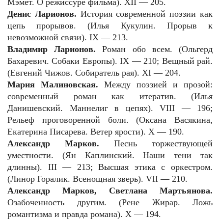
Мэмет. О режиссуре фильма). XII — 205.
Денис Ларионов.
История современной поэзии как
цепь прорывов. (Илья Кукулин. Прорыв к
невозможной связи). IX — 213.
Владимир Ларионов.
Роман обо всем. (Ольгерд
Бахаревич. Собаки Европы). IX — 210; Вещный рай.
(Евгений Чижов. Собиратель рая). XI — 204.
Мария Малиновская.
Между поэзией и прозой:
современный роман как итератив. (Илья
Данишевский. Маннелиг в цепях). VIII — 196;
Рельеф проговоренной боли. (Оксана Васякина,
Екатерина Писарева. Ветер ярости). X — 190.
Александр Марков.
Песнь торжествующей
уместности. (Ян Каплинский. Наши тени так
длинны). III — 213; Высшая этика с оркестром.
(Линор Горалик. Всенощная зверь). VII — 210.
Александр Марков, Светлана Мартьянова.
Озабоченность другим. (Рене Жирар. Ложь
романтизма и правда романа). X — 194.