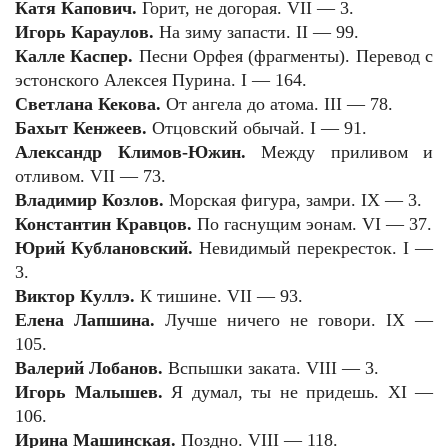
Катя Капович.
Горит, не догорая.
VII
— 3.
Игорь Караулов.
На зиму запасти. II — 99.
Калле Каспер.
Песни Орфея (фрагменты). Перевод с
эстонского Алексея Пурина. I — 164.
Светлана Кекова.
От ангела до атома. III — 78.
Бахыт Кенжеев.
Отцовский обычай. I — 91.
Александр Климов-Южин.
Между приливом и
отливом. VII — 73.
Владимир Козлов.
Морская фигура, замри. IX — 3.
Константин Кравцов.
По гаснущим эонам. VI — 37.
Юрий Кублановский.
Невидимый перекресток. I —
3.
Виктор Куллэ.
К тишине. VII — 93.
Елена Лапшина.
Лучше ничего не говори. IX —
105.
Валерий Лобанов.
Вспышки заката. VIII — 3.
Игорь Малышев.
Я думал, ты не придешь. XI —
106.
Ирина Машинская.
Поздно. VIII — 118.