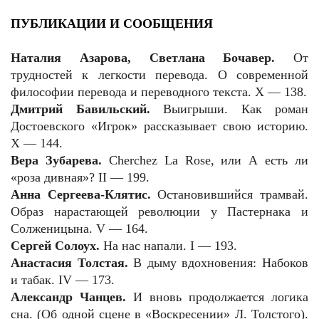
ПУБЛИКАЦИИ И СООБЩЕНИЯ
Наталия Азарова, Светлана Бочавер.
От
трудностей к легкости перевода. О современной
философии перевода и переводного текста. X — 138.
Дмитрий Бавильский.
Выигрыши. Как роман
Достоевского «Игрок» рассказывает свою историю.
X — 144.
Вера Зубарева.
Cherchez La Rose, или А есть ли
«роза дивная»? II — 199.
Анна Сергеева-Клятис.
Остановившийся трамвай.
Образ нарастающей революции у Пастернака и
Солженицына. V — 164.
Сергей Солоух.
На нас напали. I — 193.
Анастасия Толстая.
В дыму вдохновения: Набоков
и табак. IV — 173.
Александр Чанцев.
И вновь продолжается логика
сна. (Об одной сцене в «Воскресении» Л. Толстого).