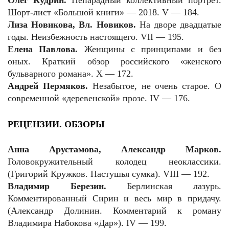
Олег Кудрин.
Непарадный коллективный портрет.
Шорт-лист «Большой книги» — 2018. V — 184.
Лиза Новикова, Вл. Новиков.
На дворе двадцатые
годы. Неизбежность настоящего. VII — 195.
Елена Павлова.
Женщины с принципами и без
оных. Краткий обзор российского «женского
бульварного романа». X — 172.
Андрей Пермяков.
Незабытое, не очень старое. О
современной «деревенской» прозе. IV — 176.
РЕЦЕНЗИИ. ОБЗОРЫ
Анна Арустамова, Александр Марков.
Головокружительный колодец неоклассики.
(Григорий Кружков. Пастушья сумка). VIII — 192.
Владимир Березин.
Берлинская лазурь.
Комментированный Сирин и весь мир в придачу.
(Александр Долинин. Комментарий к роману
Владимира Набокова «Дар»). IV — 199.