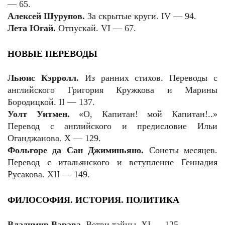
— 65.
Алексей Шурупов.
За скрытые круги. IV — 94.
Лета Югай.
Отпускай. VI — 67.
НОВЫЕ ПЕРЕВОДЫ
Льюис Кэрролл.
Из ранних стихов. Переводы с
английского Григория Кружкова и Марины
Бородицкой. II — 137.
Уолт Уитмен.
«О, Капитан! мой Капитан!..»
Перевод с английского и предисловие Ильи
Оганджанова. X — 129.
Фольгоре да Сан Джиминьяно.
Сонеты месяцев.
Перевод с итальянского и вступление Геннадия
Русакова. XII — 149.
ФИЛОСОФИЯ. ИСТОРИЯ. ПОЛИТИКА
Владимир Варава.
Ветви тайны. XI — 125.