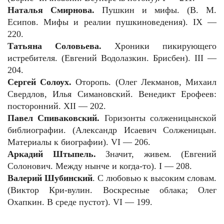
Наталья Смирнова.
Пушкин и мифы. (В. М.
Есипов. Мифы и реалии пушкиноведения). IX —
220.
Татьяна Соловьева.
Хроники пикирующего
истребителя. (Евгений Водолазкин. Брисбен). III —
204.
Сергей Солоух.
Оторопь. (Олег Лекманов, Михаил
Свердлов, Илья Симановский. Венедикт Ерофеев:
посторонний. XII — 202.
Павел Спиваковский.
Горизонты солженицынской
библиографии. (Александр Исаевич Солженицын.
Материалы к биографии). VI — 206.
Аркадий Штыпель.
Значит, живем. (Евгений
Солонович. Между нынче и когда-то). I — 208.
Валерий Шубинский
. С любовью к высоким словам.
(Виктор Кри-вулин. Воскресные облака; Олег
Охапкин. В среде пустот). VI — 199.