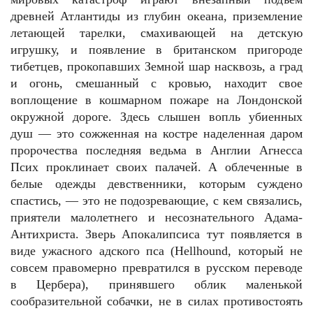
древней Атлантиды из глубин океана, приземление
летающей тарелки, смахивающей на детскую
игрушку, и появление в британском пригороде
тибетцев, прокопавших Земной шар насквозь, а град
и огонь, смешанный с кровью, находит свое
воплощение в кошмарном пожаре на Лондонской
окружной дороге. Здесь слышен вопль убиенных
душ — это сожженная на костре наделенная даром
пророчества последняя ведьма в Англии Агнесса
Псих проклинает своих палачей. А облеченные в
белые одежды девственники, которым суждено
спастись, — это не подозревающие, с кем связались,
приятели малолетнего и несознательного Адама-
Антихриста. Зверь Апокалипсиса тут появляется в
виде ужасного адского пса (Hellhound, который не
совсем правомерно превратился в русском переводе
в Цербера), принявшего облик маленькой
сообразительной собачки, не в силах противостоять