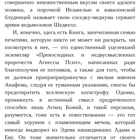
совершенно невоинственным вкусам своего адского
хозяина, а порочной Иезавелью и вавилонской
блудницей называет свою соседку-медиума сержант
армии ведьмоловов Шедвелл.
И, конечно, здесь есть Книга, запечатанная семью
печатями, которую никто не может ни раскрыть, ни
посмотреть в нее, — это единственный уцелевший
экземпляр «Превосходных и недвусмысленных
пророчеств Агнессы Псих», написанных ради
благополучия ее потомков, а также для того, чтобы
ее далекая прапрапраправнучка с милым именем
Анафема, следуя ее туманным указаниям, смогла бы
предотвратить вселенскую катастрофу. Однако,
проникнуть в истинный смысл предреченного
способен лишь Агнец Божий, и такой персонаж,
разумеется, тоже есть в повествовании — это тот
самый херувим с пламенеющим мечом, который
некогда выдворил из Эдема нашкодивших Адама и
Еву. Он тоже значительно отличается от своего