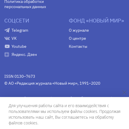
Политика обработки
персональных данных
СОЦСЕТИ
ФОНД «НОВЫЙ МИР»
Telegram
О журнале
VK
О центре
Youtube
Контакты
Яндекс. Дзен
ISSN 0130–7673
© АО «Редакция журнала «Новый мир», 1991–2020
Свидетельство Федеральной службы по надзору в сфере
связи, информационных технологий и массовых
Для улучшения работы сайта и его взаимодействия с
коммуникаций
средства массовой информации
пользователями мы используем файлы cookies. Продолжая
(Роскомнадзор)
ПИ № Фс 77-75754 от 13 июня 2019 г.
использовать наш сайт, Вы соглашаетесь на обработку
файлов cookies.
Дизайн — Рустам Габбасов.