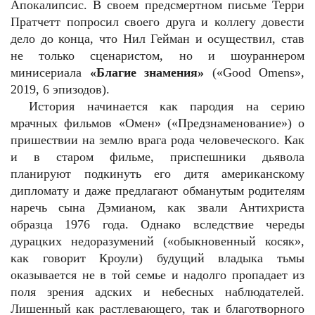
Апокалипсис. В своем предсмертном письме Терри
Пратчетт попросил своего друга и коллегу довести
дело до конца, что Нил Гейман и осуществил, став
не только сценаристом, но и шоураннером
минисериала
«Благие знамения»
(«Good Omens»,
2019, 6 эпизодов).
История начинается как пародия на серию
мрачных фильмов «Омен» («Предзнаменование») о
пришествии на землю врага рода человеческого. Как
и в старом фильме, приспешники дьявола
планируют подкинуть его дитя американскому
дипломату и даже предлагают обманутым родителям
наречь сына Дэмианом, как звали Антихриста
образца 1976 года. Однако вследствие череды
дурацких недоразумений («обыкновенный косяк»,
как говорит Кроули) будущий владыка тьмы
оказывается не в той семье и надолго пропадает из
поля зрения адских и небесных наблюдателей.
Лишенный как растлевающего, так и благотворного