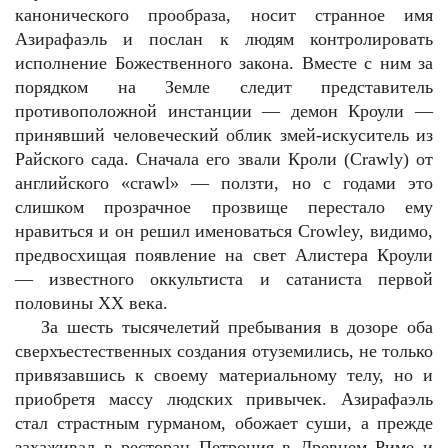
канонического прообраза, носит странное имя
Азирафаэль и послан к людям контролировать
исполнение Божественного закона. Вместе с ним за
порядком на Земле следит представитель
противоположной инстанции — демон Кроули —
принявший человеческий облик змей-искуситель из
Райского сада. Сначала его звали Кроли (Crawly) от
английского «crawl» — ползти, но с годами это
слишком прозрачное прозвище перестало ему
нравиться и он решил именоваться Crowley, видимо,
предвосхищая появление на свет Алистера Кроули
— известного оккультиста и сатаниста первой
половины ХХ века.
За шесть тысячелетий пребывания в дозоре оба
сверхъестественных создания отуземились, не только
привязавшись к своему материальному телу, но и
приобретя массу людских привычек. Азирафаэль
стал страстным гурманом, обожает суши, а прежде
захаживал в ресторан Петрония в Древнем Риме и