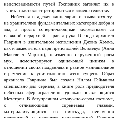
неисповедимости путей Господних загоняет их в
тупик и заставляет ретироваться в замешательстве.
Небесная и адская канцелярии оказываются тут
не хранителями фундаментальных категорий добра и
зла, а просто соперничающими ведомствами со
сложной иерархией. Правая рука Господа архангел
Гавриил в язвительном исполнении Джона Хэмма,
как и заместитель царя преисподней Вельзевул (Анна
Максвелл Мартин), неизменно окруженный роем
мух, демонстрируют одинаковый цинизм в
отношении своих подданных и равное маниакальное
стремление к уничтожению всего сущего. Образ
архангела Гавриила был создан Нилом Гейманом
специально для сериала, в книге роль предводителя
небесных сфер играл лишь однажды появляющийся
Метатрон. В безупречном жемчужно-сером костюме,
с отливающими сиреневым глазами,
материализующийся из ниоткуда, неизменно
подтянутый и нарочито непогрешимый Гавриил