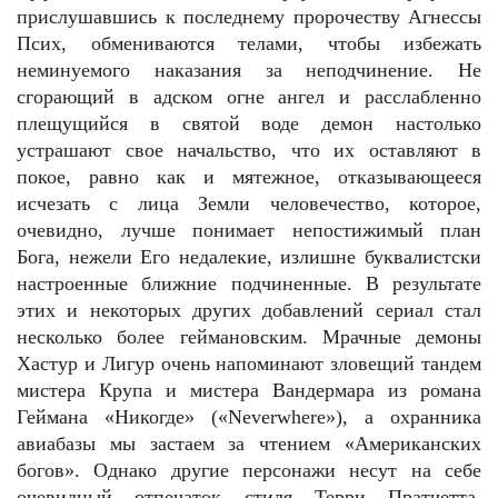
прислушавшись к последнему пророчеству Агнессы
Псих, обмениваются телами, чтобы избежать
неминуемого наказания за неподчинение. Не
сгорающий в адском огне ангел и расслабленно
плещущийся в святой воде демон настолько
устрашают свое начальство, что их оставляют в
покое, равно как и мятежное, отказывающееся
исчезать с лица Земли человечество, которое,
очевидно, лучше понимает непостижимый план
Бога, нежели Его недалекие, излишне буквалистски
настроенные ближние подчиненные. В результате
этих и некоторых других добавлений сериал стал
несколько более геймановским. Мрачные демоны
Хастур и Лигур очень напоминают зловещий тандем
мистера Крупа и мистера Вандермара из романа
Геймана «Никогде» («Neverwhere»), а охранника
авиабазы мы застаем за чтением «Американских
богов». Однако другие персонажи несут на себе
очевидный отпечаток стиля Терри Пратчетта.