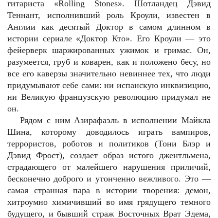
гитариста «Rolling Stones». Шотландец Дэвид
Теннант, исполнивший роль Кроули, известен в
Англии как десятый Доктор в самом длинном в
истории сериале «Доктор Кто». Его Кроули — это
фейерверк шаржированных ужимок и гримас. Он,
разумеется, груб и коварен, как и положено бесу, но
все его каверзы значительно невиннее тех, что люди
придумывают себе сами: ни испанскую инквизицию,
ни Великую французскую революцию придумал не
он.
Рядом с ним Азирафаэль в исполнении Майкла
Шина, которому доводилось играть вампиров,
террористов, роботов и политиков (Тони Блэр и
Дэвид Фрост), создает образ истого джентльмена,
страдающего от малейшего нарушения приличий,
бесконечно доброго и утонченно вежливого. Это —
самая странная пара в истории творения: демон,
хитроумно химичивший во имя грядущего темного
будущего, и бывший страж Восточных Врат Эдема,