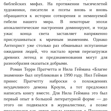
библейских мифах. На протяжении тысячелетий
художники, писатели и поэты вновь и вновь
обращаются к истории сотворения и неминуемой
гибели нашего мира. В некоторые эпохи
апокалиптические настроения доминируют, и тогда
ужас конца света заставляет напряженно
прислушиваться к мрачным знамениям. Однако
Антихрист уже столько раз обманывал испуганные
ожидания людей, что настало время перезагрузки
древних легенд и предзнаменования могут для
разнообразия оказаться добрыми.
Роман Терри Пратчетта и Нила Геймана «Благие
знамения» был опубликован в 1990 году. Нил Гейман
принес Пратчетту наброски о похождениях
неудачливого демона Кроули, а тот предложил
написать книгу вместе. Для Нила Геймана это был
первый опыт в большой литературной форме — до
этого он подвязался в журналистике, а позже
прославился как автор цикла комиксов о Песочном