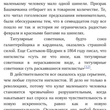
маленькому человеку мало одной шинели. Призрак
Башмачкина отбирает их в товарном количестве. Те,
кто читал гоголевские предсказания невнимательно,
были обескуражены тем, что в семнадцатом году все
пошло не так и история не ограничилась радостью
февраля и красными бантами на шинелях.
Титулярные советники, будто союз
галантерейщика и кардинала, оказались страшной
силой. Еще Салтыков-Щедрин в 1864 году писал, что
нигилисты «суть не что иное, как титулярные
советники в нераскаянном виде, а титулярные
[12]
советники суть раскаявшиеся нигилисты»
.
В действительности все оказалось куда серьезнее,
чем любые глупости нигилистов. И дело не только в
революциях, потому что культ маленького человека
становится чрезвычайно разрушительным, когда
накатывает вал спроса на новую чувствительность и
новую искренность, равно как и новую
сентиментальность. Оказывается, что любой буржуа