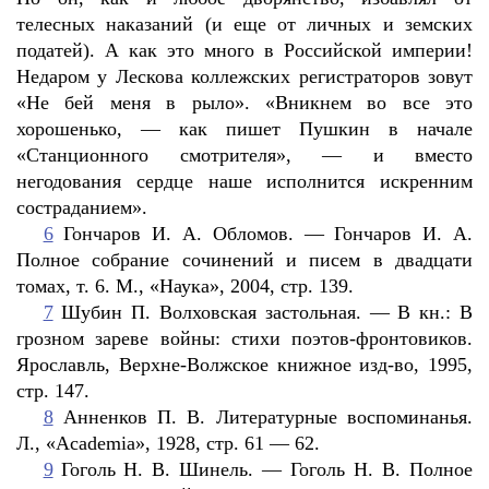
телесных наказаний (и еще от личных и земских
податей). А как это много в Российской империи!
Недаром у Лескова коллежских регистраторов зовут
«Не бей меня в рыло». «Вникнем во все это
хорошенько, — как пишет Пушкин в начале
«Станционного смотрителя», — и вместо
негодования сердце наше исполнится искренним
состраданием».
6
Гончаров И. А. Обломов. — Гончаров И. А.
Полное собрание сочинений и писем в двадцати
томах, т. 6. М., «Наука», 2004, стр. 139.
7
Шубин П. Волховская застольная. — В кн.: В
грозном зареве войны: стихи поэтов-фронтовиков.
Ярославль, Верхне-Волжское книжное изд-во, 1995,
стр. 147.
8
Анненков П. В. Литературные воспоминанья.
Л., «Academia», 1928, стр. 61 — 62.
9
Гоголь Н. В. Шинель. — Гоголь Н. В. Полное