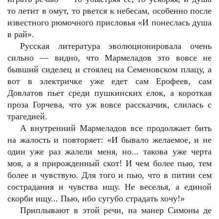
то летит в омут, то рвется к небесам, особенно после
известного рюмочного присловья «И понеслась душа
в рай».
Русская литература эволюционировала очень
сильно — видно, что Мармеладов это вовсе не
бывший сиделец и стоялец на Семеновском плацу, а
вот в электричке уже едет сам Ерофеев, сам
Довлатов пьет среди пушкинских елок, а короткая
проза Горчева, что уж вовсе рассказчик, слилась с
трагедией.
А внутренний Мармеладов все продолжает бить
на жалость и повторяет: «И бывало желаемое, и не
один уже раз жалели меня, но... такова уже черта
моя, а я прирожденный скот! И чем более пью, тем
более и чувствую. Для того и пью, что в питии сем
сострадания и чувства ищу. Не веселья, а единой
скорби ищу... Пью, ибо сугубо страдать хочу!»
Приплывают в этой речи, на манер Симоны де