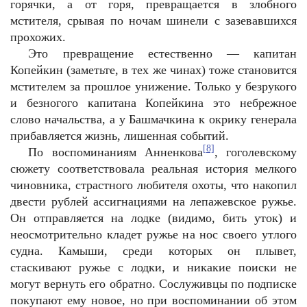
горячки, а от горя, превращается в злобного
мстителя, срывая по ночам шинели с зазевавшихся
прохожих.
Это превращение естественно — капитан
Копейкин (заметьте, в тех же чинах) тоже становится
мстителем за прошлое унижение. Только у безрукого
и безногого капитана Копейкина это небрежное
слово начальства, а у Башмачкина к окрику генерала
прибавляется жизнь, лишенная событий.
[8]
По воспоминаниям Анненкова
, гоголевскому
сюжету соответствовала реальная история мелкого
чиновника, страстного любителя охоты, что накопил
двести рублей ассигнациями на лепажевское ружье.
Он отправляется на лодке (видимо, бить уток) и
неосмотрительно кладет ружье на нос своего утлого
судна. Камыши, среди которых он плывет,
стаскивают ружье с лодки, и никакие поиски не
могут вернуть его обратно. Сослуживцы по подписке
покупают ему новое, но при воспоминании об этом