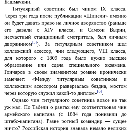
Башмачкин.
Титулярный советник был чином IX класса.
Через три года после публикации «Шинели» именно
он будет давать право на личное дворянство (раньше
его давали с XIV класса, и Самсон Вырин,
несчастный станционный смотритель, был личным
[5]
дворянином
). За титулярным советником шел
коллежский асессор, чин следующего, VIII класса,
для которого с 1809 года было нужно высшее
образование или сдача специального экзамена.
Гончаров в своем знаменитом романе иронически
замечает: «Между титулярным советником и
коллежским асессором разверзалась бездна, мостом
[6]
через которую служил какой-то диплом»
.
Однако чин титулярного советника вовсе не так
уж мал. По Табели о рангах ему соответствовал чин
армейского капитана (с 1884 года понизили до
штабс-капитана). Разве ротный командир — сущее
ничто? Российская история знавала немало великих