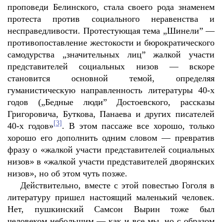
проповеди Белинского, стала своего рода знаменем
протеста против социального неравенства и
несправедливости. Протестующая тема „Шинели” —
противопоставление жестокости и бюрократического
самодурства „значительных лиц” жалкой участи
представителей социальных низов — вскоре
становится основной темой, определяя
гуманистическую направленность литературы 40-х
годов („Бедные люди” Достоевского, рассказы
Григоровича, Буткова, Панаева и других писателей
[3]
40-х годов»
. В этом пассаже все хорошо, только
хорошо его дополнить одним словом — превратив
фразу о «жалкой участи представителей социальных
низов» в «жалкой участи представителей дворянских
низов», но об этом чуть позже.
Действительно, вместе с этой повестью Гоголя в
литературу пришел настоящий маленький человек.
Нет, пушкинский Самсон Вырин тоже был
человеком небольшим — как и все мы, но с образом