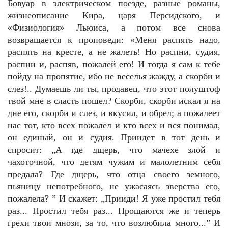
Бовуар в электрическом поезде, разные романы,
жизнеописание Кира, царя Персидского, и
«Физиология» Льюиса, а потом все снова
возвращается к проповеди: «Меня распять надо,
распять на кресте, а не жалеть! Но распни, судия,
распни и, распяв, пожалей его! И тогда я сам к тебе
пойду на пропятие, ибо не веселья жажду, а скорби и
слез!.. Думаешь ли ты, продавец, что этот полуштоф
твой мне в сласть пошел? Скорби, скорби искал я на
дне его, скорби и слез, и вкусил, и обрел; а пожалеет
нас тот, кто всех пожалел и кто всех и вся понимал,
он единый, он и судия. Приидет в тот день и
спросит: „А где дщерь, что мачехе злой и
чахоточной, что детям чужим и малолетним себя
предала? Где дщерь, что отца своего земного,
пьяницу непотребного, не ужасаясь зверства его,
пожалела? ” И скажет: „Прииди! Я уже простил тебя
раз... Простил тебя раз... Прощаются же и теперь
грехи твои мнози, за то, что возлюбила много...” И