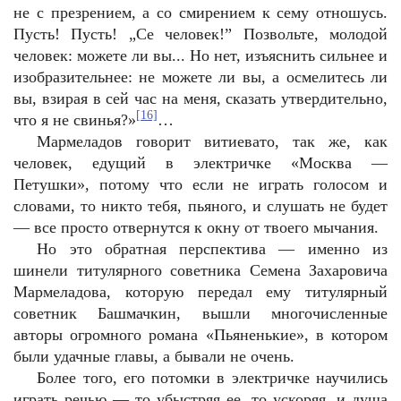
не с презрением, а со смирением к сему отношусь.
Пусть! Пусть! „Се человек!” Позвольте, молодой
человек: можете ли вы... Но нет, изъяснить сильнее и
изобразительнее: не можете ли вы, а осмелитесь ли
вы, взирая в сей час на меня, сказать утвердительно,
[16]
что я не свинья?»
…
Мармеладов говорит витиевато, так же, как
человек, едущий в электричке «Москва —
Петушки», потому что если не играть голосом и
словами, то никто тебя, пьяного, и слушать не будет
— все просто отвернутся к окну от твоего мычания.
Но это обратная перспектива — именно из
шинели титулярного советника Семена Захаровича
Мармеладова, которую передал ему титулярный
советник Башмачкин, вышли многочисленные
авторы огромного романа «Пьяненькие», в котором
были удачные главы, а бывали не очень.
Более того, его потомки в электричке научились
играть речью — то убыстряя ее, то ускоряя, и душа