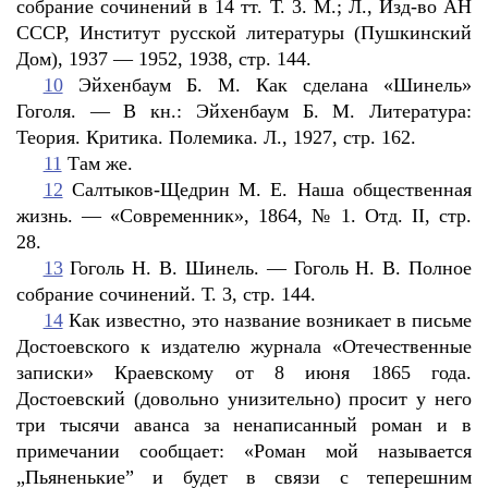
собрание сочинений в 14 тт. Т. 3. М.; Л., Изд-во АН
СССР, Институт русской литературы (Пушкинский
Дом), 1937 — 1952, 1938, стр. 144.
10
Эйхенбаум Б. М. Как сделана «Шинель»
Гоголя. — В кн.: Эйхенбаум Б. М. Литература:
Теория. Критика. Полемика. Л., 1927, стр. 162.
11
Там же.
12
Салтыков-Щедрин М. Е. Наша общественная
жизнь. — «Современник», 1864, № 1. Отд. II, стр.
28.
13
Гоголь Н. В. Шинель. — Гоголь Н. В. Полное
собрание сочинений. Т. 3, стр. 144.
14
Как известно, это название возникает в письме
Достоевского к издателю журнала «Отечественные
записки» Краевскому от 8 июня 1865 года.
Достоевский (довольно унизительно) просит у него
три тысячи аванса за ненаписанный роман и в
примечании сообщает: «Роман мой называется
„Пьяненькие” и будет в связи с теперешним