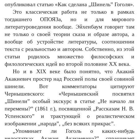
опубликовал статью «Как сделана „Шинель” Гоголя».
Это классическая работа не только в рамках
тогдашнего ОПОЯЗа, но и для мирового
литературоведения вообще. Эйхенбаум говорит там
не только о своей теории сказа и образе автора, а
вообще об устройстве литературы, соотношении
текста с реальностью и автором. Собственно, из этой
статьи родилось множество философских и
филологических идей во второй половине XX века.
Но и в XIX веке было понятно, что Акакий
Акакиевич простер над Россией полы своей совиной
шинели. Вот комментаторы цитируют
Чернышевского: «Чернышевский посвятил
„Шинели” особый экскурс в статье „Не начало ли
перемены?” (1861 г.), посвященной „Рассказам Н. В.
Успенского” и трактующей о реалистическом
изображении „народа”, „без всяких прикрас”.
„Упоминает ли Гоголь о каких-нибудь
недостатках Акакия Акакиевича?” спрашивает