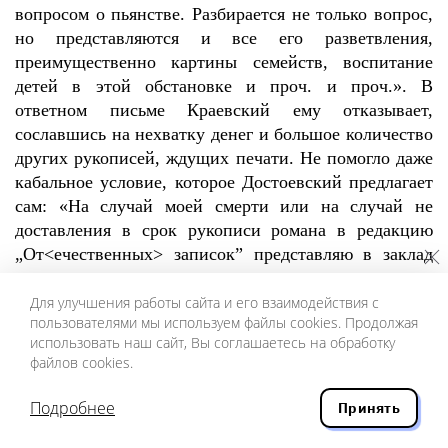
вопросом о пьянстве. Разбирается не только вопрос,
но представляются и все его разветвления,
преимущественно картины семейств, воспитание
детей в этой обстановке и проч. и проч.». В
ответном письме Краевский ему отказывает,
сославшись на нехватку денег и большое количество
других рукописей, ждущих печати. Не помогло даже
кабальное условие, которое Достоевский предлагает
сам: «На случай моей смерти или на случай не
доставления в срок рукописи романа в редакцию
„От<ечественных> записок” представляю в заклад
полное и всегдашнее право на издание всех моих
сочинений, равномерно право их продать, заложить,
Для улучшения работы сайта и его взаимодействия с
пользователями мы используем файлы cookies. Продолжая
одним словом, поступить с ними как с полною
использовать наш сайт, Вы соглашаетесь на обработку
собственностью». Мы знаем только один набросок —
файлов cookies.
диалог: «Оттого мы пьем, что дела нет». — «Врешь
ты, — оттого, что дела нет». — «Да нравственности
Подробнее
Принять
нет оттого — дела долго (150 лет) не было».