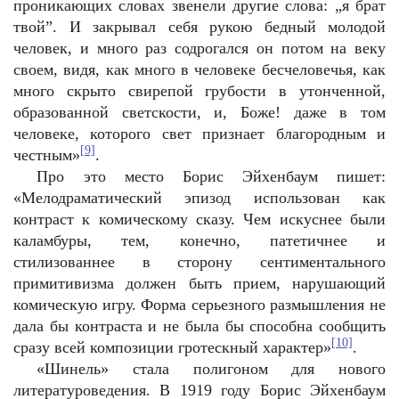
проникающих словах звенели другие слова: „я брат
твой”. И закрывал себя рукою бедный молодой
человек, и много раз содрогался он потом на веку
своем, видя, как много в человеке бесчеловечья, как
много скрыто свирепой грубости в утонченной,
образованной светскости, и, Боже! даже в том
человеке, которого свет признает благородным и
[9]
честным»
.
Про это место Борис Эйхенбаум пишет:
«Мелодраматический эпизод использован как
контраст к комическому сказу. Чем искуснее были
каламбуры, тем, конечно, патетичнее и
стилизованнее в сторону сентиментального
примитивизма должен быть прием, нарушающий
комическую игру. Форма серьезного размышления не
дала бы контраста и не была бы способна сообщить
[10]
сразу всей композиции гротескный характер»
.
«Шинель» стала полигоном для нового
литературоведения. В 1919 году Борис Эйхенбаум