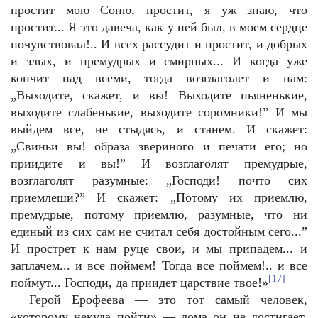
простит мою Соню, простит, я уж знаю, что
простит... Я это давеча, как у ней был, в моем сердце
почувствовал!.. И всех рассудит и простит, и добрых
и злых, и премудрых и смирных... И когда уже
кончит над всеми, тогда возглаголет и нам:
„Выходите, скажет, и вы! Выходите пьяненькие,
выходите слабенькие, выходите соромники!” И мы
выйдем все, не стыдясь, и станем. И скажет:
„Свиньи вы! образа звериного и печати его; но
приидите и вы!” И возглаголят премудрые,
возглаголят разумные: „Господи! почто сих
приемлеши?” И скажет: „Потому их приемлю,
премудрые, потому приемлю, разумные, что ни
единый из сих сам не считал себя достойным сего...”
И прострет к нам руце свои, и мы припадем... и
заплачем... и все поймем! Тогда все поймем!.. и все
[17]
поймут... Господи, да приидет царствие твое!»
Герой Ерофеева — это тот самый человек,
«которому некуда пойти» — дома он не достигает,