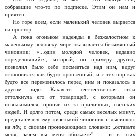
собравшие что-то по подписке. Этим он нам и
приятен.
Но горе всем, если маленький человек вырвется
на простор.
А пока огоньком надежды в безжалостном к
маленькому человеку мире оказывается безымянный
чиновник: «...один молодой человек, недавно
определившийся, который, по примеру других,
позволил было себе посмеяться над ним, вдруг
остановился как будто пронзенный, и с тех пор как
будто все переменилось перед ним и показалось в
другом виде. Какая-то неестественная сила
оттолкнула его от товарищей, с которыми он
познакомился, приняв их за приличных, светских
людей. И долго потом, среди самых веселых минут,
представлялся ему низенький чиновник с лысинкою
на лбу, с своими проникающими словами: „оставьте
меня, зачем вы меня обижаете” — и в этих