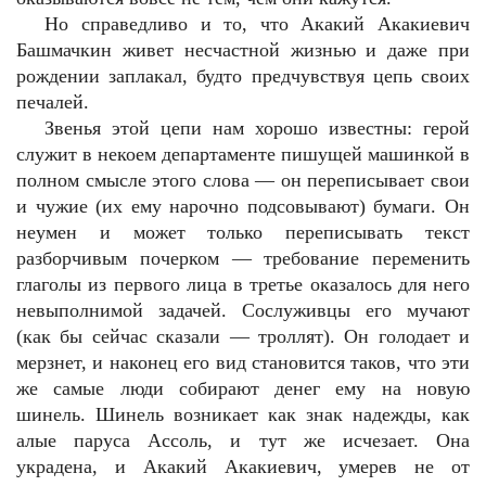
Но справедливо и то, что Акакий Акакиевич
Башмачкин живет несчастной жизнью и даже при
рождении заплакал, будто предчувствуя цепь своих
печалей.
Звенья этой цепи нам хорошо известны: герой
служит в некоем департаменте пишущей машинкой в
полном смысле этого слова — он переписывает свои
и чужие (их ему нарочно подсовывают) бумаги. Он
неумен и может только переписывать текст
разборчивым почерком — требование переменить
глаголы из первого лица в третье оказалось для него
невыполнимой задачей. Сослуживцы его мучают
(как бы сейчас сказали — троллят). Он голодает и
мерзнет, и наконец его вид становится таков, что эти
же самые люди собирают денег ему на новую
шинель. Шинель возникает как знак надежды, как
алые паруса Ассоль, и тут же исчезает. Она
украдена, и Акакий Акакиевич, умерев не от