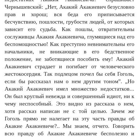
Чернышевский: „Нет, Акакий Акакиевич безусловно
прав и хорош; вся беда его приписывается
бесчувствию, пошлости, грубости людей, от которых
зависит его судьба. Как пошлы, отвратительны
сослуживцы Акакия Акакиевича, глумящиеся над его
беспомощностью! Как преступно невнимательны его
начальники, не вникающие в его бедственное
положение, не заботящиеся пособить ему! Акакий
Акакиевич страдает и погибает от человеческого
жестокосердия. Так подлецом почел бы себя Гоголь,
если бы рассказал нам о нем другим тоном”. „Но
Акакий Акакиевич имел множество недостатков...
Он был круглый невежда и совершенный идиот, ни к
чему неспособный. Это видно из рассказа о нем,
хотя рассказ написан не с той целью. Зачем же
Гоголь прямо не налегает на эту часть правды об
Акакие Акакиевиче?.. Мы знаем, отчего. Говорить
всю правду об Акакие Акакиевиче бесполезно и