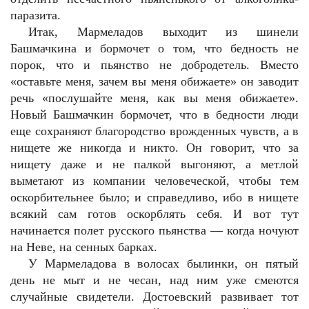
паразита.
Итак, Мармеладов выходит из шинели
Башмачкина и бормочет о том, что бедность не
порок, что и пьянство не добродетель. Вместо
«оставьте меня, зачем вы меня обижаете» он заводит
речь «послушайте меня, как вы меня обижаете».
Новый Башмачкин бормочет, что в бедности люди
еще сохраняют благородство врожденных чувств, а в
нищете же никогда и никто. Он говорит, что за
нищету даже и не палкой выгоняют, а метлой
выметают из компании человеческой, чтобы тем
оскорбительнее было; и справедливо, ибо в нищете
всякий сам готов оскорблять себя. И вот тут
начинается полет русского пьянства — когда ночуют
на Неве, на сенных барках.
У Мармеладова в волосах былинки, он пятый
день не мыт и не чесан, над ним уже смеются
случайные свидетели. Достоевский развивает тот