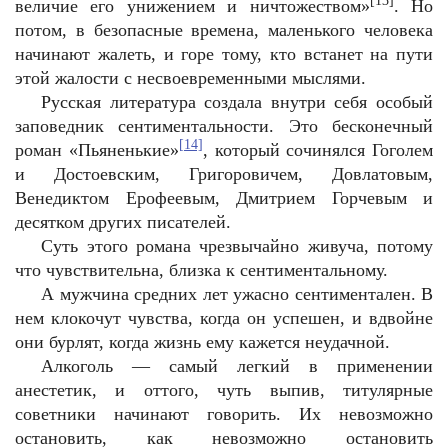
[13]
величие его унижением и ничтожеством»
. Но
потом, в безопасные времена, маленького человека
начинают жалеть, и горе тому, кто встанет на пути
этой жалости с несвоевременными мыслями.
Русская литература создала внутри себя особый
заповедник сентиментальности. Это бесконечный
[14]
роман «Пьяненькие»
, который сочинялся Гоголем
и Достоевским, Григоровичем, Довлатовым,
Венедиктом Ерофеевым, Дмитрием Горчевым и
десятком других писателей.
Суть этого романа чрезвычайно живуча, потому
что чувствительна, близка к сентиментальному.
А мужчина средних лет ужасно сентиментален. В
нем клокочут чувства, когда он успешен, и вдвойне
они бурлят, когда жизнь ему кажется неудачной.
Алкоголь — самый легкий в применении
анестетик, и оттого, чуть выпив, титулярные
советники начинают говорить. Их невозможно
остановить, как невозможно остановить