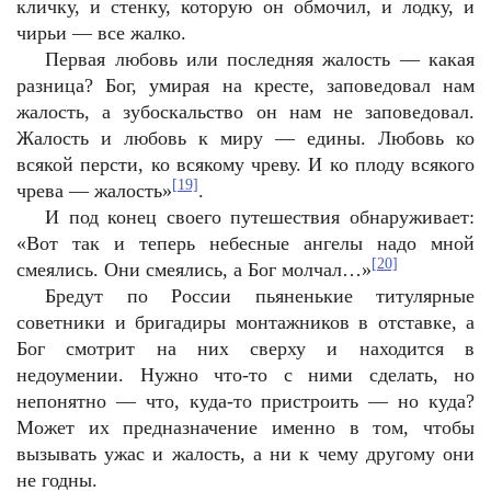
кличку, и стенку, которую он обмочил, и лодку, и
чирьи — все жалко.
Первая любовь или последняя жалость — какая
разница? Бог, умирая на кресте, заповедовал нам
жалость, а зубоскальство он нам не заповедовал.
Жалость и любовь к миру — едины. Любовь ко
всякой персти, ко всякому чреву. И ко плоду всякого
[19]
чрева — жалость»
.
И под конец своего путешествия обнаруживает:
«Вот так и теперь небесные ангелы надо мной
[20]
смеялись. Они смеялись, а Бог молчал…»
Бредут по России пьяненькие титулярные
советники и бригадиры монтажников в отставке, а
Бог смотрит на них сверху и находится в
недоумении. Нужно что-то с ними сделать, но
непонятно — что, куда-то пристроить — но куда?
Может их предназначение именно в том, чтобы
вызывать ужас и жалость, а ни к чему другому они
не годны.