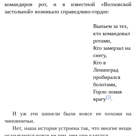
командиров рот, и в известной «Волховской
застольной» возникало справедливо-гордое:
Выпьем за тех,
кто командовал
ротами,
Кто замерзал на
снегу,
Кто в
Ленинград
пробирался
болотами,
Горло ломая
[7]
врагу
.
И уж эти шинели были вовсе не похожи на
чиновничьи.
Нет, наша история устроена так, что многие вещи
оказываются вовсе не тем, чем они кажутся.