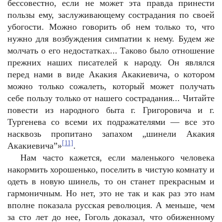
бессовестно, если не может эта правда принести
пользы ему, заслуживающему сострадания по своей
убогости. Можно говорить об нем только то, что
нужно для возбуждения симпатии к нему. Будем же
молчать о его недостатках... Таково было отношение
прежних наших писателей к народу. Он являлся
перед нами в виде Акакия Акакиевича, о котором
можно только сожалеть, который может получать
себе пользу только от нашего сострадания... Читайте
повести из народного быта г. Григоровича и г.
Тургенева со всеми их подражателями — все это
насквозь пропитано запахом „шинели Акакия
[11]
Акакиевича”»
.
Нам часто кажется, если маленького человека
накормить хорошенько, поселить в чистую комнату и
одеть в новую шинель, то он станет прекрасным и
гармоничным. Но нет, это не так и как раз это нам
вполне показала русская революция. А меньше, чем
за сто лет до нее, Гоголь доказал, что обиженному