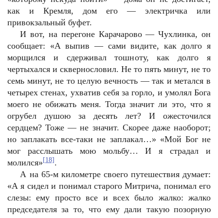
как и Кремля, дом его — электричка или
привокзальный буфет.
И вот, на перегоне Карачарово — Чухлинка, он
сообщает: «А выпив — сами видите, как долго я
морщился и сдерживал тошноту, как долго я
чертыхался и сквернословил. Не то пять минут, не то
семь минут, не то целую вечность — так и метался в
четырех стенах, ухватив себя за горло, и умолял Бога
моего не обижать меня. Тогда значит ли это, что я
огрубел душою за десять лет? И ожесточился
сердцем? Тоже — не значит. Скорее даже наоборот;
но заплакать все-таки не заплакал…» «Мой Бог не
мог расслышать мою мольбу… И я страдал и
[18]
молился»
.
А на 65-м километре своего путешествия думает:
«А я сидел и понимал старого Митрича, понимал его
слезы: ему просто все и всех было жалко: жалко
председателя за то, что ему дали такую позорную