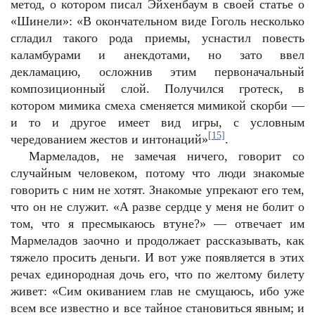
метод, о котором писал Эйхенбаум в своей статье о
«Шинели»: «В окончательном виде Гоголь несколько
сгладил такого рода приемы, уснастил повесть
каламбурами и анекдотами, но зато ввел
декламацию, осложнив этим первоначальный
композиционный слой. Получился гротеск, в
котором мимика смеха сменяется мимикой скорби —
и то и другое имеет вид игры, с условным
[15]
чередованием жестов и интонаций»
.
Мармеладов, не замечая ничего, говорит со
случайным человеком, потому что люди знакомые
говорить с ним не хотят. Знакомые упрекают его тем,
что он не служит. «А разве сердце у меня не болит о
том, что я пресмыкаюсь втуне?» — отвечает им
Мармеладов заочно и продолжает рассказывать, как
тяжело просить деньги. И вот уже появляется в этих
речах единородная дочь его, что по желтому билету
живет: «Сим окиванием глав не смущаюсь, ибо уже
всем все известно и все тайное становиться явным; и