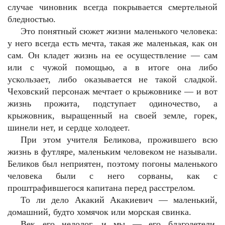
случае чиновник всегда покрывается смертельной
бледностью.
Это понятный сюжет жизни маленького человека:
у него всегда есть мечта, такая же маленькая, как он
сам. Он кладет жизнь на ее осуществление — сам
или с чужой помощью, а в итоге она либо
ускользает, либо оказывается не такой сладкой.
Чеховский персонаж мечтает о крыжовнике — и вот
жизнь прожита, подступает одиночество, а
крыжовник, выращенный на своей земле, горек,
шинели нет, и сердце холодеет.
При этом учителя Беликова, прожившего всю
жизнь в футляре, маленьким человеком не называли.
Беликов был неприятен, поэтому погоны маленького
человека были с него сорваны, как с
проштрафившегося капитана перед расстрелом.
То ли дело Акакий Акакиевич — маленький,
домашний, будто хомячок или морская свинка.
Век его недолог, и мы — его благодетели,