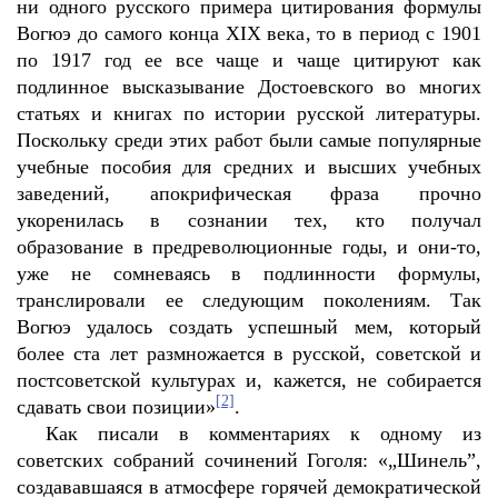
ни одного русского примера цитирования формулы
Вогюэ до самого конца XIX века, то в период с 1901
по 1917 год ее все чаще и чаще цитируют как
подлинное высказывание Достоевского во многих
статьях и книгах по истории русской литературы.
Поскольку среди этих работ были самые популярные
учебные пособия для средних и высших учебных
заведений, апокрифическая фраза прочно
укоренилась в сознании тех, кто получал
образование в предреволюционные годы, и они-то,
уже не сомневаясь в подлинности формулы,
транслировали ее следующим поколениям. Так
Вогюэ удалось создать успешный мем, который
более ста лет размножается в русской, советской и
постсоветской культурах и, кажется, не собирается
[2]
сдавать свои позиции»
.
Как писали в комментариях к одному из
советских собраний сочинений Гоголя: «„Шинель”,
создававшаяся в атмосфере горячей демократической