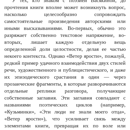
У тех, кто знаком с поэзией Васякиной, до
прочтения книги вполне может возникнуть вопрос,
насколько целесообразно сопровождать
самостоятельные произведения авторскими или
иными высказываниями. Во-первых, обычно это
разряжает собственно текстовое напряжение, во-
вторых, лишает каждую отдельную вещь
определенной доли целостности, делая ее частью
некоего контекста. Однако «Ветер ярости», пожалуй,
редкий пример удачного взаимодействия двух стилей
речи, художественного и публицистического, и даже
их эпизодического срастания в один — через
прозаические фрагменты, в которые разворачиваются
отдельные реплики разговора, получающие
собственные заглавия. Эти заглавия совпадают с
названиями поэтических циклов (например,
«Кузьминки», «Эти люди не знали моего отца»,
«Ветер ярости»), что усиливает связь между
элементами книги, превращая их по воле или