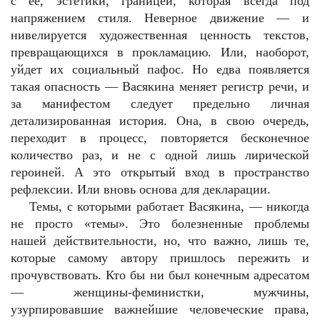
с ее, эстетики, границей, которая всегда под
напряжением стиля. Неверное движение — и
нивелируется художественная ценность текстов,
превращающихся в прокламацию. Или, наоборот,
уйдет их социальный пафос. Но едва появляется
такая опасность — Васякина меняет регистр речи, и
за манифестом следует предельно личная
детализированная история. Она, в свою очередь,
переходит в процесс, повторяется бесконечное
количество раз, и не с одной лишь лирической
героиней. А это открытый вход в пространство
рефлексии. Или вновь основа для декларации.
Темы, с которыми работает Васякина, — никогда
не просто «темы». Это болезненные проблемы
нашей действительности, но, что важно, лишь те,
которые самому автору пришлось пережить и
прочувствовать. Кто бы ни был конечным адресатом
— женщины-феминистки, мужчины,
узурпировавшие важнейшие человеческие права,