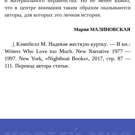
и материального неравенства. Но не менее важно,
что в центре внимания таким образом оказываются
авторы, для которых это личная история.
Мария МАЛИНОВСКАЯ
1
Кэмпбелл
М
.
Надевая
жесткую
куртку
. —
В
кн
.:
Writers Who Love too Much. New Narrative 1977 —
1997. New York, «Nightboat Books», 2017,
стр
. 87 —
111.
Перевод
автора
статьи
.