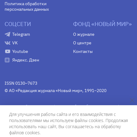
Политика обработки
персональных данных
СОЦСЕТИ
ФОНД «НОВЫЙ МИР»
Telegram
О журнале
VK
О центре
Youtube
Контакты
Яндекс. Дзен
ISSN 0130–7673
© АО «Редакция журнала «Новый мир», 1991–2020
Свидетельство Федеральной службы по надзору в сфере
связи, информационных технологий и массовых
Для улучшения работы сайта и его взаимодействия с
коммуникаций
средства массовой информации
пользователями мы используем файлы cookies. Продолжая
(Роскомнадзор)
ПИ № Фс 77-75754 от 13 июня 2019 г.
использовать наш сайт, Вы соглашаетесь на обработку
файлов cookies.