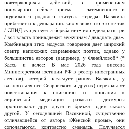
повторяющихся действий, с применением
популярного сейчас приема — затемненного и
подвижного родового статуса. Нередко Васякина
прибегает и к декларации: «но я знаю что это не так
/ СПИД существует а борьба нет» или «двадцать три
/ вся власть принадлежит мужчинам / двадцать два»
.
Комбинация этих модусов говорения дает широкий
спектр непохожих современных поэтик, однако у
большинства авторов (например, у Фанайловой* (*
Здесь и далее: В мае 2026 года внесена
Министерством юстиции РФ в реестр иностранных
агентов), которой наследует ранняя Васякина, у
важного для нее Сваровского и других) переходы от
повествования к описанию, от описания к
лирической медитации размыты, дискурсы
пронизывают друг друга и брезжат один сквозь
другой. У сегодняшней Васякиной, существенно
отличающейся от автора «Женской прозы», они
сополагаются, контрастно сменяясь. Получается