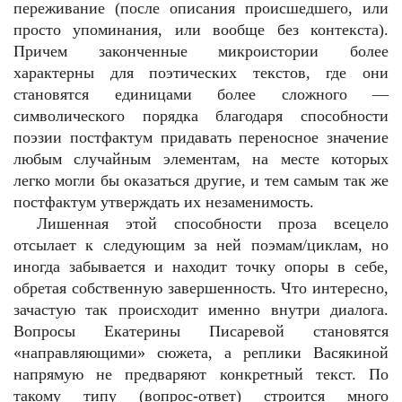
переживание (после описания происшедшего, или
просто упоминания, или вообще без контекста).
Причем законченные микроистории более
характерны для поэтических текстов, где они
становятся единицами более сложного —
символического порядка благодаря способности
поэзии постфактум придавать переносное значение
любым случайным элементам, на месте которых
легко могли бы оказаться другие, и тем самым так же
постфактум утверждать их незаменимость.
Лишенная этой способности проза всецело
отсылает к следующим за ней поэмам/циклам, но
иногда забывается и находит точку опоры в себе,
обретая собственную завершенность. Что интересно,
зачастую так происходит именно внутри диалога.
Вопросы Екатерины Писаревой становятся
«направляющими» сюжета, а реплики Васякиной
напрямую не предваряют конкретный текст. По
такому типу (вопрос-ответ) строится много