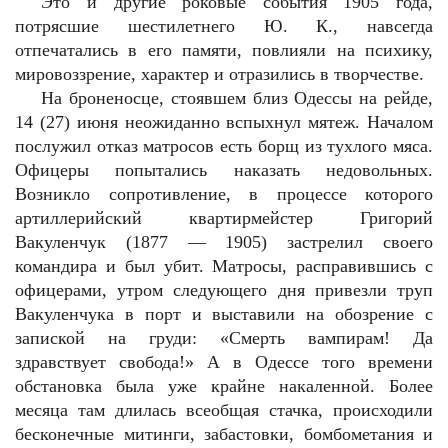
Это и другие роковые события 1905 года,
потрясшие шестилетнего Ю. К., навсегда
отпечатались в его памяти, повлияли на психику,
мировоззрение, характер и отразились в творчестве.
На броненосце, стоявшем близ Одессы на рейде,
14 (27) июня неожиданно вспыхнул мятеж. Началом
послужил отказ матросов есть борщ из тухлого мяса.
Офицеры попытались наказать недовольных.
Возникло сопротивление, в процессе которого
артиллерийский квартирмейстер Григорий
Вакуленчук (1877 — 1905) застрелил своего
командира и был убит. Матросы, расправившись с
офицерами, утром следующего дня привезли труп
Вакуленчука в порт и выставили на обозрение с
запиской на груди: «Смерть вампирам! Да
здравствует свобода!» А в Одессе того времени
обстановка была уже крайне накаленной. Более
месяца там длилась всеобщая стачка, происходили
бесконечные митинги, забастовки, бомбометания и