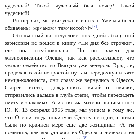
чудесный! Такой чудесный был вечер! Такой
чудесный!
Во-первых, мы уже уехали из села. Уже мы были
[7]
обхвачены [мр<аком> тем<нотой>]»
.
Оборванный на полуслове последний абзац этой
зарисовки не вошел в книгу «Ни дня без строчки»,
где она опубликована. Но он важен для
жизнеописания Олеши, так как рассказывает, что
уехало семейство из Выгоды уже вечером. Вряд ли,
проделав такой непростой путь и передохнув в хате
немца-колониста, они сразу же вернулись в Одессу.
Скорее всего, дождавшись какой-то оказии,
отправились дальше в глубь степи, чтобы пересидеть
смуту у знакомых. А из письма матери, написанного
Ю. К. 13 февраля 1955 года, мы узнаем к тому же,
что Олеши тогда покинули Одессу не одни, с ними
были по крайней мере еще две женщины: «А ты
помнишь, как мы удирали из Одессы и ночевали на
[8]