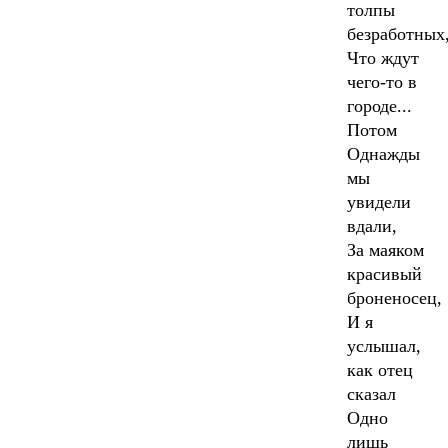
толпы
безработных
Что ждут
чего-то в
городе...
Потом
Однажды
мы
увидели
вдали,
За маяком
красивый
броненосец,
И я
услышал,
как отец
сказал
Одно
лишь