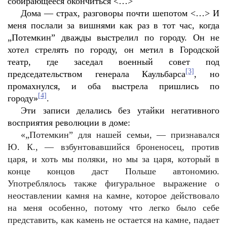
собирающееся окончиться <…>
Дома — страх, разговоры почти шепотом <…> И
меня послали за вишнями как раз в тот час, когда
„Потемкин” дважды выстрелил по городу. Он не
хотел стрелять по городу, он метил в Городской
театр, где заседал военный совет под
[3]
председательством генерала Каульбарса
, но
промахнулся, и оба выстрела пришлись по
[4]
городу»
.
Эти записи делались без утайки негативного
восприятия революции в доме:
«„Потемкин” для нашей семьи, — признавался
Ю. К., — взбунтовавшийся броненосец, против
царя, и хоть мы поляки, но мы за царя, который в
конце концов даст Польше автономию.
Употреблялось также фигуральное выражение о
неоставлении камня на камне, которое действовало
на меня особенно, потому что легко было себе
представить, как камень не остается на камне, падает