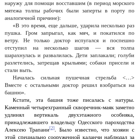
наружу для помощи восставшим (в период морского
мятежа толпы рабочих были заперты в порту по
аналогичной причине):
«В это время, еще дальше, ударила несколько раз
пушка. Гром запрыгал, как мяч, и покатился по
ветру. Не только доктор испугался и поспешно
отступил на несколько шагов — вся толпа
шарахнулась и развалилась. Дети заплакали; голуби
разлетелись, затрещав крыльями; собаки присели и
стали выть.
Началась сильная пушечная стрельба <…>
Вместе с остальными доктор решил взобраться на
башню».
Кстати, эта башня тоже писалась с натуры.
Каменный четырехгранный скворечник-маяк заметно
удлинял вертикаль двухэтажного особняка,
принадлежавшего владельцу Одесского пароходства
[2]
Алексею Трапани
. Было известно, что хозяин с
этой специально сооруженной каланчи наблюдал за