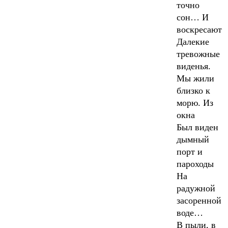
точно
сон… И
воскресают
Далекие
тревожные
виденья.
Мы жили
близко к
морю. Из
окна
Был виден
дымный
порт и
пароходы
На
радужной
засоренной
воде…
В пыли, в