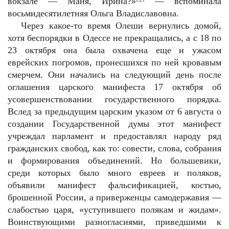
вокзале — Маня, Ирина?»
— вспоминала
восьмидесятилетняя Ольга Владиславовна.
Через какое-то время Олеши вернулись домой,
хотя беспорядки в Одессе не прекращались, а с 18 по
23 октября она была охвачена еще и ужасом
еврейских погромов, пронесшихся по ней кровавым
смерчем. Они начались на следующий день после
оглашения царского манифеста 17 октября об
усовершенствовании государственного порядка.
Вслед за предыдущим царским указом от 6 августа о
создании Государственной думы этот манифест
учреждал парламент и предоставлял народу ряд
гражданских свобод, как то: совести, слова, собрания
и формирования объединений. Но большевики,
среди которых было много евреев и поляков,
объявили манифест фальсификацией, костью,
брошенной России, а приверженцы самодержавия —
слабостью царя, «уступившего полякам и жидам».
Воинствующими разногласиями, приведшими к