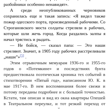
разбойники особенно ненавидят».
А среди неопубликованных черновиков
сохранилась еще и такая запись: «Я видел также
пожар одесского порта, произведенный рабочими. Со
Строгановского моста солдаты стреляли в рабочих,
которые шли жечь город. Когда раздались залпы я
начал трястись и рыдать.
—
Не бойся, — сказал папа: — Это наши
стреляют. Значит, в 1905 году рабочих расстреливали
[5]
„наши”»
.
Этим отрывочным мемуарам 1936-го и 1955-го
годов о «Потемкине» и последствиях бунта
предшествовала поэтическая хроника тех событий в
стихотворении «Пятый год», написанном Ю. К. в
мае 1917-го. В нем воспоминания более свежи и
потому переданы подробнее и с большей точностью.
Кстати, там описан и вид из окна квартиры Олешей
в Театральном переулке, и тот резкий переход от