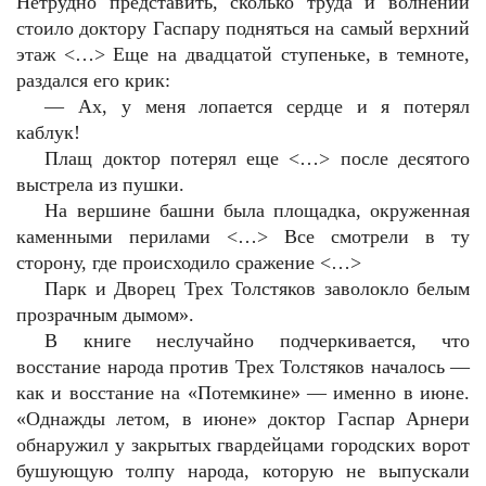
Нетрудно представить, сколько труда и волнений
стоило доктору Гаспару подняться на самый верхний
этаж <…> Еще на двадцатой ступеньке, в темноте,
раздался его крик:
—
Ах, у меня лопается сердце и я потерял
каблук!
Плащ доктор потерял еще <…> после десятого
выстрела из пушки.
На вершине башни была площадка, окруженная
каменными перилами <…> Все смотрели в ту
сторону, где происходило сражение <…>
Парк и Дворец Трех Толстяков заволокло белым
прозрачным дымом».
В книге неслучайно подчеркивается, что
восстание народа против Трех Толстяков началось —
как и восстание на «Потемкине» — именно в июне.
«Однажды летом, в июне» доктор Гаспар Арнери
обнаружил у закрытых гвардейцами городских ворот
бушующую толпу народа, которую не выпускали