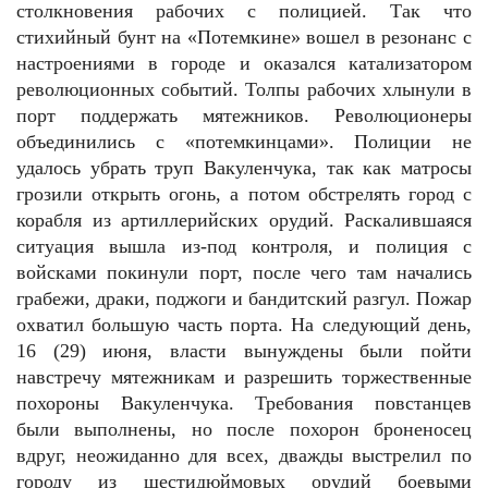
столкновения рабочих с полицией. Так что
стихийный бунт на «Потемкине» вошел в резонанс с
настроениями в городе и оказался катализатором
революционных событий. Толпы рабочих хлынули в
порт поддержать мятежников. Революционеры
объединились с «потемкинцами». Полиции не
удалось убрать труп Вакуленчука, так как матросы
грозили открыть огонь, а потом обстрелять город с
корабля из артиллерийских орудий. Раскалившаяся
ситуация вышла из-под контроля, и полиция с
войсками покинули порт, после чего там начались
грабежи, драки, поджоги и бандитский разгул. Пожар
охватил большую часть порта. На следующий день,
16 (29) июня, власти вынуждены были пойти
навстречу мятежникам и разрешить торжественные
похороны Вакуленчука. Требования повстанцев
были выполнены, но после похорон броненосец
вдруг, неожиданно для всех, дважды выстрелил по
городу из шестидюймовых орудий боевыми