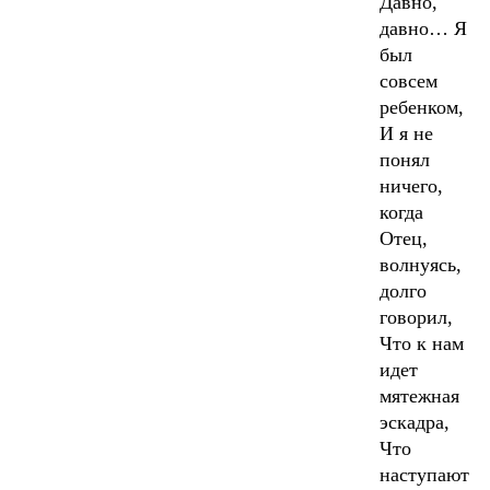
Давно,
давно… Я
был
совсем
ребенком,
И я не
понял
ничего,
когда
Отец,
волнуясь,
долго
говорил,
Что к нам
идет
мятежная
эскадра,
Что
наступают