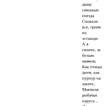
дыму
смешные
поезда
Сновали
все, гремя
по
эстакаде.
А в
синеве, за
белым
маяком,
Как птицы
днем, как
пурпур на
закате,
Маячили
рыбачьи
паруса…