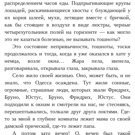
распределением часов еды. Подпрыгивающие крупы
лошадей, раскачивающиеся хвосты с блуждающей у
их корня шлеей, мухи, летящие вместе с бричкой,
как бы стоящие в воздухе в виде люстры, черные
четырехугольники полей на горизонте — как могло
это не казаться болезнью, не вызывать тошноты?
Это состояние непривычности, тошноты, тоски
продолжалось и тогда, когда я уже оказался в хате у
немца, возле окна… Жара пела, звенела,
разговаривала, открывала глаза, закрывала глаза.
Село жило своей жизнью. Оно, может быть, и не
знало, что Одесса осаждена. Тут жили сонные,
огромные, страшные люди, которых звали Фридрих,
Бруно, Юстус, Бруно, Фридрих, Юстус. Они
подходили к окнам и смотрели на нас, не стесняясь,
перешептывались, толкали друг друга локтями. Где-
то за мной в глубине комнаты лежит мама со своей
дамской прической, где-то лежит папа.
А потом зато вечер! О, вечер был такой