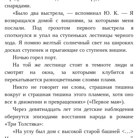
снарядами.
«Было два выстрела, — вспоминал Ю. К. — Я
возвращался домой с вишнями, за которыми меня
послали. Под грохотом первого выстрела я
споткнулся и упал на ступеньках лестницы черного
хода. Я помню желтый солнечный свет на широких
досках ступенек и прыгающие со ступенек вишни.
Ночью горел порт.
На той же лестнице стоят в темноте люди и
смотрят на окна, за которыми клубится и
перекатывается разноцветными слоями пламя.
Никто не говорит ни слова, страшная тишина
вокруг и страшная тишина этого пламени, хотя оно
все в движении и превращениях» («Первое мая»).
Через девятнадцать лет эти детские наблюдения
обернутся эпизодами восстания народа в романе
«Три Толстяка»:
«На углу был дом с высокой старой башней <…>