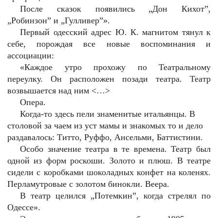
После сказок появились „Дон Кихот”,
„Робинзон” и „Гулливер”».
Первый одесский адрес Ю. К. магнитом тянул к
себе, порождая все новые воспоминания и
ассоциации:
«Каждое утро прохожу по Театральному
переулку. Он расположен позади театра. Театр
возвышается над ним <…>
Опера.
Когда-то здесь пели знаменитые итальянцы. В
столовой за чаем из уст мамы и знакомых то и дело
раздавалось: Титто, Руффо, Ансельми, Баттистини.
Особо значение театра в те времена. Театр был
одной из форм роскоши. Золото и плюш. В театре
сидели с коробками шоколадных конфет на коленях.
Перламутровые с золотом бинокли. Веера.
В театр целился „Потемкин”, когда стрелял по
Одессе».