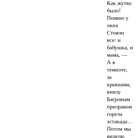
Как жутко
было!
Помню у
окна
Стояли
все: и
бабушка, и
мама, —
А в
темноте,
за
крышами,
внизу
Багровым
призраком
горела
эстакада…
Потом мы
видели,