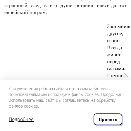
страшный след в его душе оставил навсегда тот
еврейский погром:
Запомнил
другое,
и оно
Всегда
живет
перед
глазами
.
Помню,
Велели
Для улучшения работы сайта и его взаимодействия с
нам
пользователями мы используем файлы cookies. Продолжая
повесить
использовать наш сайт, Вы соглашаетесь на обработку
над
файлов cookies.
дверьми
Иконы…
Подробнее
Принять
Мне