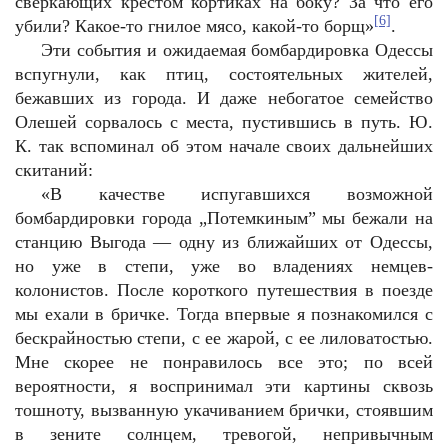
сверкающих крестом кортиках на боку? За что его
[6]
убили? Какое-то гнилое мясо, какой-то борщ»
.
Эти события и ожидаемая бомбардировка Одессы
вспугнули, как птиц, состоятельных жителей,
бежавших из города. И даже небогатое семейство
Олешей сорвалось с места, пустившись в путь. Ю.
К. так вспоминал об этом начале своих дальнейших
скитаний:
«В качестве испугавшихся возможной
бомбардировки города „Потемкиным” мы бежали на
станцию Выгода — одну из ближайших от Одессы,
но уже в степи, уже во владениях немцев-
колонистов. После короткого путешествия в поезде
мы ехали в бричке. Тогда впервые я познакомился с
бескрайностью степи, с ее жарой, с ее лиловатостью.
Мне скорее не понравилось все это; по всей
вероятности, я воспринимал эти картины сквозь
тошноту, вызванную укачиванием брички, стоявшим
в зените солнцем, тревогой, непривычным