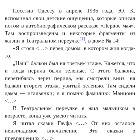
Посетив Одессу в апреле 1936 года, Ю. К.
вспоминал свои детские ощущения, которые описал
потом в автобиографическом рассказе «Первое мая».
Там воспроизведены и некоторые фрагменты из
[1]
жизни в Театральном переулке
, в доме № 14:
«Я стоял <…> перед домом, в котором жил когда-
то.
„
Наш” балкон был на третьем этаже. Кажется, что
и тогда перила были зеленые. С этого балкона,
перегибаясь через перила, мы смотрели вниз, на
балкон второго этажа, увитый зеленью. Там сидели
дамы — итальянки; и я помню фамилию: Манцони
<…>
В Театральном переулке я жил мальчиком в
возрасте, когда уже умеют читать.
Я читал сказки Гауфа <…> От них осталось
неизгладимое впечатление. Это сказки о
превращениях <…>