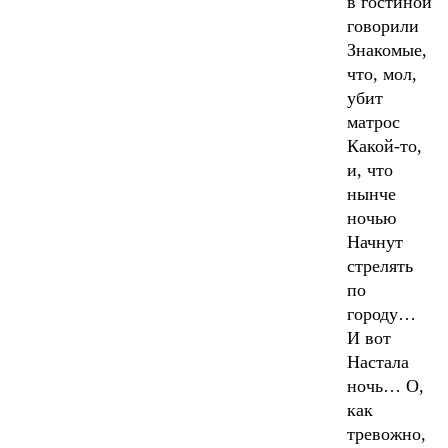
в гостиной
говорили
Знакомые,
что, мол,
убит
матрос
Какой-то,
и, что
нынче
ночью
Начнут
стрелять
по
городу…
И вот
Настала
ночь… О,
как
тревожно,