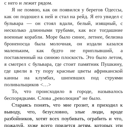
с него и лежит рядом.
Я не помню, как он появился у берегов Одессы,
как он подошел к ней и стал на рейд. Я его увидел с
бульвара — он стоял вдали, белый, изящный, с
несколько длинными трубами, как все тогдашние
военные корабли. Море было синее, летнее, белизна
броненосца была молочная, он издали казался
маленьким, как будто не приплывший, а
поставленный на синюю плоскость. Это было летом,
я смотрел с бульвара, где стоит памятник Пушкину,
где цвели в ту пору красные цветы африканской
канны на клумбах, шипевших под струями
поливальщиков <…>
То, что происходило в городе, называлось
беспорядками. Слова „революция” не было.
Стараясь понять, что мне грозит, я приходил к
выводу, что, безусловно, злые люди, вроде
разбойников, хотят всех поубивать, ограбить и что,
пожалуй, хуже всего придется детям, которых эти