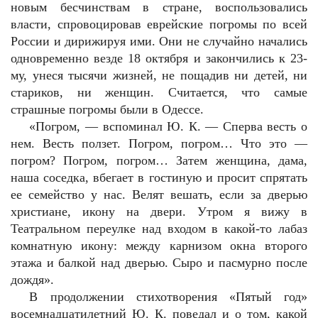
новым бесчинствам в стране, воспользовались
власти, спровоцировав еврейские погромы по всей
России и дирижируя ими. Они не случайно начались
одновременно везде 18 октября и закончились к 23-
му, унеся тысячи жизней, не пощадив ни детей, ни
стариков, ни женщин. Считается, что самые
страшные погромы были в Одессе.
«Погром, — вспоминал Ю. К. — Сперва весть о
нем. Весть ползет. Погром, погром… Что это —
погром? Погром, погром… Затем женщина, дама,
наша соседка, вбегает в гостиную и просит спрятать
ее семейство у нас. Велят вешать, если за дверью
христиане, икону на двери. Утром я вижу в
Театральном переулке над входом в какой-то лабаз
комнатную икону: между карнизом окна второго
этажа и балкой над дверью. Сыро и пасмурно после
дождя».
В продолжении стихотворения «Пятый год»
восемнадцатилетний Ю. К. поведал и о том, какой