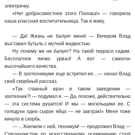
электричку.
«Нет добросовестнее этого Попова!» — говорила
наша классная воспитательница. Так и живу.
—
Да! Жизнь не балует меня! — Вечером Влад
выставил бутыль с мутной жидкостью.
Ну почему же не балует? На такой террасе сидим.
Бесплатное яичко урвал! А вот — самогон
высочайшего качества.
—
В зоотехникуме еще встретил ее…— начал Влад
свой скорбный рассказ.
«Так главный врач в таком заведении —
зоотехник?! — подумал я. — Да, похоже, действительно
— эта система рушится! И мы — могильщики ее. С
голодухи одно сырое яйцо — не завтрак!» Меня тоже
кинуло в скорбь.
— …
Кончили с ней, техникум! — продолжил Влад —
Специалистом по искусственному осеменению стал!