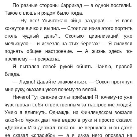
По разные стороны баррикад — в одной постели!..
Такое сплошь и рядом было тогда.
—
Ну все! Уничтожаю яйцо раздора! — Я взял
кокнутое яичко и выпил. — Стоит ли из-за этого портить
столь чудный день?.. Сколько цивилизаций уже
мелькнуло — и исчезло на этих берегах! — Я силился
поднять общее настроение. — А жизнь здесь по-
прежнему — прекрасна.
Я пытался левой рукой обнять Наилю, правой
Влада.
—
Ладно! Давайте знакомиться. — Сокол протянул
мне руку, оказавшуюся почему-то вялой.
Ничего! Тут свежие силы прибыли! Я почему-то уже
чувствовал себя ответственным за настроение людей.
Умею я влипнуть. Однажды на Финляндском вокзале
какой-то мужик дал мне ведро в руки и просто сказал:
«Держи!» И я держал, пока он не вернулся, и он даже
не сказал «спасибо» — а я из-за него опоздал на