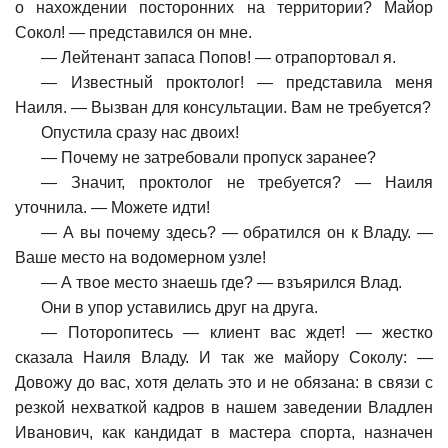
о нахождении посторонних на территории? Майор
Сокол! — представился он мне.
—
Лейтенант запаса Попов! — отрапортовал я.
—
Известный проктолог! — представила меня
Наиля. — Вызван для консультации. Вам не требуется?
Опустила сразу нас двоих!
—
Почему не затребовали пропуск заранее?
—
Значит, проктолог не требуется? — Наиля
уточнила. — Можете идти!
—
А вы почему здесь? — обратился он к Владу. —
Ваше место на водомерном узле!
—
А твое место знаешь где? — взъярился Влад.
Они в упор уставились друг на друга.
—
Поторопитесь — клиент вас ждет! — жестко
сказала Наиля Владу. И так же майору Соколу: —
Довожу до вас, хотя делать это и не обязана: в связи с
резкой нехваткой кадров в нашем заведении Владлен
Иванович, как кандидат в мастера спорта, назначен