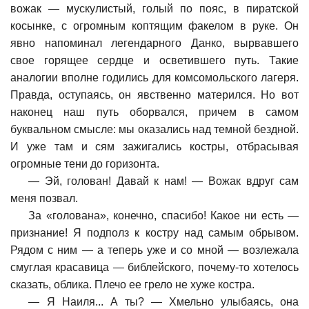
вожак — мускулистый, голый по пояс, в пиратской
косынке, с огромным коптящим факелом в руке. Он
явно напоминал легендарного Данко, вырвавшего
свое горящее сердце и осветившего путь. Такие
аналогии вполне годились для комсомольского лагеря.
Правда, оступаясь, он явственно матерился. Но вот
наконец наш путь оборвался, причем в самом
буквальном смысле: мы оказались над темной бездной.
И уже там и сям зажигались костры, отбрасывая
огромные тени до горизонта.
—
Эй, голован! Давай к нам! — Вожак вдруг сам
меня позвал.
За «голована», конечно, спасибо! Какое ни есть —
признание! Я подполз к костру над самым обрывом.
Рядом с ним — а теперь уже и со мной — возлежала
смуглая красавица — библейского, почему-то хотелось
сказать, облика. Плечо ее грело не хуже костра.
—
Я Наиля... А ты? — Хмельно улыбаясь, она