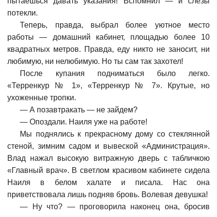
пытаешься давать указания! Вспомнил — и слезы
потекли.
Теперь, правда, выбрал более уютное место
работы — домашний кабинет, площадью более 10
квадратных метров. Правда, еду никто не заносит, ни
любимую, ни нелюбимую. Но ты сам так захотел!
После купания подниматься было легко.
«Терренкур № 1», «Терренкур № 7». Крутые, но
ухоженные тропки.
—
А позавтракать — не зайдем?
—
Опоздали. Наиля уже на работе!
Мы поднялись к прекрасному дому со стеклянной
стеной, зимним садом и вывеской «Администрация».
Влад нажал высокую витражную дверь с табличкою
«Главный врач». В светлом красивом кабинете сидела
Наиля в белом халате и писала. Нас она
приветствовала лишь подняв бровь. Волевая девушка!
—
Ну что? — проговорила наконец она, бросив