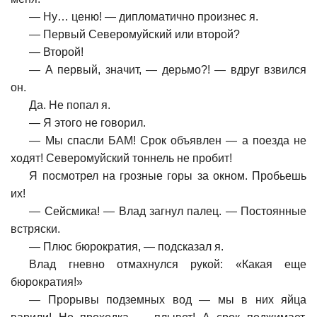
—
Ну… ценю! — дипломатично произнес я.
—
Первый Северомуйский или второй?
—
Второй!
—
А первый, значит, — дерьмо?! — вдруг взвился
он.
Да. Не попал я.
—
Я этого не говорил.
—
Мы спасли БАМ! Срок объявлен — а поезда не
ходят! Северомуйский тоннель не пробит!
Я посмотрел на грозные горы за окном. Пробьешь
их!
—
Сейсмика! — Влад загнул палец. — Постоянные
встряски.
—
Плюс бюрократия, — подсказал я.
Влад гневно отмахнулся рукой: «Какая еще
бюрократия!»
—
Прорывы подземных вод — мы в них яйца