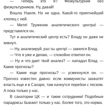
—
Теперь кто я? Физкультурник без
физкультурников. Ну, давай!
Вошла Наиля. Но не одна. Какой-то приятнейший
хлопец с ней.
—
Митя! Труженик аналитического центра! —
представился он.
Тут и аналитический центр есть? Владу он даже не
кивнул.
—
Ну, анализируй, раз ты центр! — завелся Влад.
—
Что я уже и делаю, — спокойно ответил он.
—
Ну и что дает твой анализ? — нападал Влад. —
Какие прогнозы?
—
Какие еще прогнозы? — усмехнулся он. —
Прогноз известен давно: если коммунисты захватят
власть еще и в Сахаре, там начнутся перебои с песком.
А пока только у нас.
В санатории ЦК — и такие сотрудники! Подобные
парадоксы бывают только у нас. Более того, это норма.