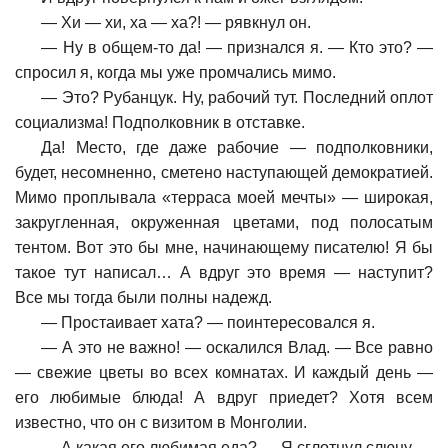
—
Хи — хи, ха — ха?! — рявкнул он.
—
Ну в общем-то да! — признался я. — Кто это? —
спросил я, когда мы уже промчались мимо.
—
Это? Рубанцук. Ну, рабочий тут. Последний оплот
социализма! Подполковник в отставке.
Да! Место, где даже рабочие — подполковники,
будет, несомненно, сметено наступающей демократией.
Мимо проплывала «терраса моей мечты» — широкая,
закругленная, окруженная цветами, под полосатым
тентом. Вот это бы мне, начинающему писателю! Я бы
такое тут написал… А вдруг это время — наступит?
Все мы тогда были полны надежд.
—
Простаивает хата? — поинтересовался я.
—
А это не важно! — оскалился Влад. — Все равно
— свежие цветы во всех комнатах. И каждый день —
его любимые блюда! А вдруг приедет? Хотя всем
известно, что он с визитом в Монголии.
—
А какая его любимая еда? — Я сглотнул слюну.