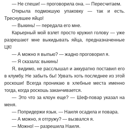
—
Не спеши! — проговорила она. — Пересчитаем.
Открыла подмокшую упаковку — так и есть.
Треснувшее яйцо!
—
Выкинь! — передала его мне.
Карьерный мой взлет просто кружил голову — уже
разрешают мне выкидывать яйца, предназначенные
ЦК!
—
А можно я выпью? — жадно проговорил я.
—
Я сказала: выкинь!
Я, видимо, не расслышал и аккуратно поставил его
в клумбу. Не забыть бы! Урвать хоть последнее из этой
роскоши! Всегда проникаю в хлебные места именно
тогда, когда роскошь заканчивается.
—
Это что за клоун еще? — Шеф-повар указал на
меня.
—
Попридержи язык. — Наиля осадила и повара.
—
А можно, я отгружу? — вызвался я.
—
Можно! — разрешила Наиля.