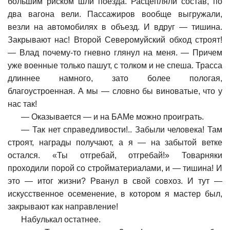
большим риском шли поезда. Расцепляли состав, по
два вагона вели. Пассажиров вообще выгружали,
везли на автомобилях в объезд. И вдруг — тишина.
Закрывают нас! Второй Северомуйский обход строят!
— Влад почему-то гневно глянул на меня. — Причем
уже военные только пашут, с толком и не спеша. Трасса
длиннее намного, зато более пологая,
благоустроенная. А мы — словно бы виноватые, что у
нас так!
—
Оказывается — и на БАМе можно проиграть.
—
Так нет справедливости!.. Забыли человека! Там
строят, награды получают, а я — на забытой ветке
остался. «Ты отгребай, отгребай!» Товарняки
проходили порой со стройматериалами, и — тишина! И
это — итог жизни? Рванул в свой совхоз. И тут —
искусственное осеменение, в котором я мастер был,
закрывают как направление!
Набулькал остатнее.