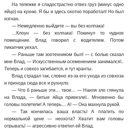
На тележке я сладострастно отвез груз (минус одно
яйцо) на кухню. Я бы и здесь охотно поработал! Но был
изгнан.
—
Немедленно выйдите — вы без колпака!
…
Клоун — без колпака! Покинул то чудное
помещение. Влад говорил с водителем. Потом
пикапчик уехал.
—
Раньше там зоотехником был! — с болью сказал
мне Влад. — Искусственным осеменением занимался!..
Теперь и совхоз загибается, и тут кранты.
Влад страдал так, словно из-за его ухода из совхоза
и прихода сюда все и рухнуло.
—
Что б раньше эти… твои… — Наиля зло глянула
на Влада, — битые яйца привезли!.. Мгновенно бы
головы полетели! А теперь… А! — Она махнула рукой.
—
Так кончилась ваша власть! А платить по
нормальной цене — неохота? Хватит вам головы
отрывать! — агрессивно ответил ей Влад.