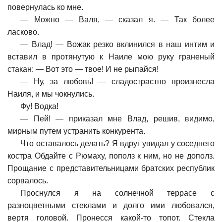
повернулась ко мне.
—
Можно — Валя, — сказал я. — Так более
ласково.
—
Влад! — Вожак резко вклинился в наш интим и
вставил в протянутую к Наиле мою руку граненый
стакан: — Вот это — твое! И не рыпайся!
—
Ну, за любовь! — сладострастно произнесла
Наиля, и мы чокнулись.
Фу! Водка!
—
Пей! — приказал мне Влад, решив, видимо,
мирным путем устранить конкурента.
Что оставалось делать? Я вдруг увидал у соседнего
костра Обдайте с Рюмаху, пополз к ним, но не дополз.
Прощание с представительницами братских республик
сорвалось.
Проснулся я на солнечной террасе с
разноцветными стеклами и долго ими любовался,
вертя головой. Пронесся какой-то топот. Стекла