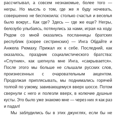
рассчитывал, а совсем незнакомые, более того —
негры. Но мысль о том, где же я буду ночевать,
совершенно не беспокоила: столько счастья и веселья
было вокруг... Как где? Здесь — где же еще? Негры,
белозубо улыбаясь, потянулись за нами, играя на ходу.
Рядом со мной оказались посланницы братских
республик (скорее сестринских) — Инга Обдайте и
Анжела Рюмаху. Прижал их к себе. Последний, как
оказалось, праздник социалистического братства:
«Спутник», как шепнула мне Инга, «сакрывается».
После этого мы больше не слышали русских слов,
произнесенных с очаровательным акцентом.
Продолжая приплясывать, мы поднимались горячей
толпой по узкому, завивающемуся вверх шоссе. Потом
свернули с него и полезли вверх, в колючие душные
кусты. Это было уже знакомо мне — через них я как раз
и падал!
Мы заблудились бы в этих джунглях, если бы не