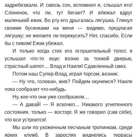
задребезжали. И сквозь сон, вспомнил я, слышал его!
Слоненок, что ли, тут бегает? И вбежал вдруг
маленький ежик. Во рту его дрыгалась лягушка. Глянул
своими бусинками на меня — видимо, предлагая
лягушку: не желаете ли перекусить? Нет, спасибо. Если
бы с пивом! Ежик убежал.
И только когда стих его оглушительный топот, я
услышал что-то еще: возню за тонкой дверью,
страстный шепот… Влад и Наиля! Сдавленный смех.
Потом наш Супер-Влад, играя торсом, возник:
—
Ну что, голован, жив? Пойдем окунемся? Наиля
пока сообразит что-нибудь.
Ну, кое-что они уже сообразили…
—
А давай! — Я вскочил… Никакого угнетенного
состояния, только — восторг. Я же говорил (сам себе),
что все устроится!
Мы шли по ухоженным песчаным тропинкам, среди
ярких клумб. В зарослях виднелись террасы