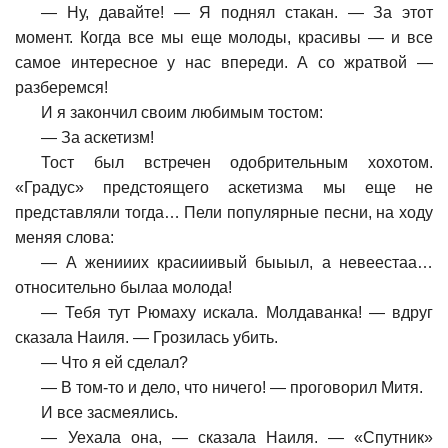
—
Ну, давайте! — Я поднял стакан. — За этот
момент. Когда все мы еще молоды, красивы — и все
самое интересное у нас впереди. А со жратвой —
разберемся!
И я закончил своим любимым тостом:
—
За аскетизм!
Тост был встречен одобрительным хохотом.
«Градус» предстоящего аскетизма мы еще не
представляли тогда… Пели популярные песни, на ходу
меняя слова:
—
А женииих красииивый быыыл, а невеестаа…
относительно былаа молода!
—
Тебя тут Рюмаху искала. Молдаванка! — вдруг
сказала Наиля. — Грозилась убить.
—
Что я ей сделал?
—
В том-то и дело, что ничего! — проговорил Митя.
И все засмеялись.
—
Уехала она, — сказала Наиля. — «Спутник»