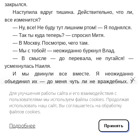
закрылся.
Наступила вдруг тишина. Действительно, что ли,
все изменится?
—
Ну, все! Не буду тут лишним ртом! — Я поднялся.
—
Так ты куда теперь? — спросил Митя.
—
В Москву. Посмотрю, чего там.
—
Мы с тобой! — неожиданно буркнул Влад.
—
В смысле — до перевала, не пугайся! —
усмехнулась Наиля.
И мы двинули все вместе. Я неожиданно
объединил их — до меня чуть ли не враждебных. У
«моей» виллы — Рубанцук на посту! Грозно цакнул
Для улучшения работы сайта и его взаимодействия с
ножницами. И — усмехнулся!
пользователями мы используем файлы cookies. Продолжая
В воротах я обернулся. Я понимал, что прощаюсь с
использовать наш сайт, Вы соглашаетесь на обработку
файлов cookies.
социализмом. Вернее, с остатками его. И больше уже
его не увижу. Надо запомнить.
Подробнее
Принять
Да-а. Это ошибка большевиков, что они на главное
место поставили материю, а не идею. Исчезло