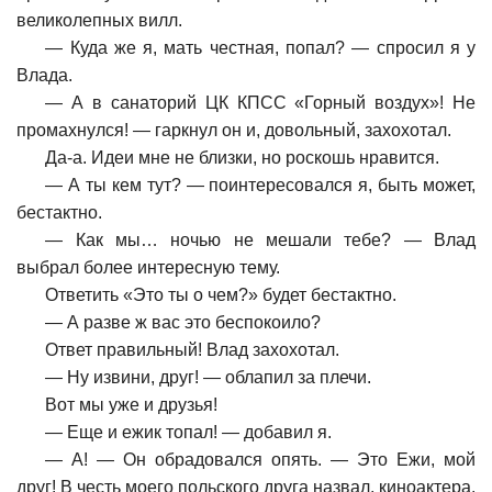
великолепных вилл.
—
Куда же я, мать честная, попал? — спросил я у
Влада.
—
А в санаторий ЦК КПСС «Горный воздух»! Не
промахнулся! — гаркнул он и, довольный, захохотал.
Да-а. Идеи мне не близки, но роскошь нравится.
—
А ты кем тут? — поинтересовался я, быть может,
бестактно.
—
Как мы… ночью не мешали тебе? — Влад
выбрал более интересную тему.
Ответить «Это ты о чем?» будет бестактно.
—
А разве ж вас это беспокоило?
Ответ правильный! Влад захохотал.
—
Ну извини, друг! — облапил за плечи.
Вот мы уже и друзья!
—
Еще и ежик топал! — добавил я.
—
А! — Он обрадовался опять. — Это Ежи, мой
друг! В честь моего польского друга назвал, киноактера.