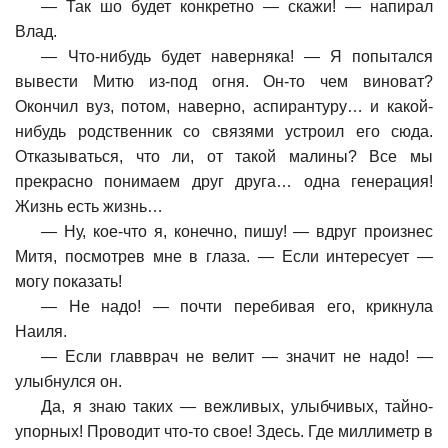
—
Так шо будет конкретно — скажи! — напирал
Влад.
—
Что-нибудь будет наверняка! — Я попытался
вывести Митю из-под огня. Он-то чем виноват?
Окончил вуз, потом, наверно, аспирантуру… и какой-
нибудь родственник со связями устроил его сюда.
Отказываться, что ли, от такой малины? Все мы
прекрасно понимаем друг друга… одна генерация!
Жизнь есть жизнь…
—
Ну, кое-что я, конечно, пишу! — вдруг произнес
Митя, посмотрев мне в глаза. — Если интересует —
могу показать!
—
Не надо! — почти перебивая его, крикнула
Наиля.
—
Если главврач не велит — значит не надо! —
улыбнулся он.
Да, я знаю таких — вежливых, улыбчивых, тайно-
упорных! Проводит что-то свое! Здесь. Где миллиметр в