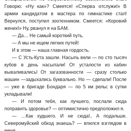
Говорю: «Ну как»? Смеется! «Сперва отслужи!» В
армии кандидатом в мастера по гимнастике стал!
Вернулся, поступил зоотехником. Смеется: «Коровий
жених!» Ну, рванул я на БАМ.
—
Да… Не самый короткий путь.
—
А мы не ищем легких путей!
И в этом — наша главная гордость.
—
С Усть-Кута зашли. Насыпь вели — по сто тысяч
кубов в день насыпали! От усталости из кабин
вываливались! От загазованности — сразу столько
машин —задыхались буквально. Но — сделали! После
— уже в бригаде Бондаря — по 5 км рельс в сутки
укладывали!
—
И потом тебя, как лучшего, послали сюда
поправить здоровье? — оптимистично предположил я.
— …
Как худшего. И не сюда!.. А подальше.
Северомуйский обход знаешь? — впился взглядом в
меня.