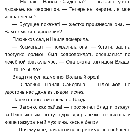
—
Ну как... Наиля Саидовна? — пытаясь унять
дыханье, выговорил он. — Теперь вы верите... в мое
исправленье?
—
Будущее покажет! — жестко произнесла она. —
Вам померить давление?
Плюньков сел, и Наиля померила.
—
Космонавт! — похвалила она. — Кстати, вас на
прогулке должен был сопровождать специалист по
лечебной физкультуре. — Она ожгла взглядом Влада.
— Его не было?
Влад глянул надменно. Вольный орел!
—
Спасибо, Наиля Саидовна! — Плюньков, не
удостоив нас даже взглядом, исчез.
Наиля строго смотрела на Влада.
—
Загоню, как зайца! — прохрипел Влад и рванул
за Плюньковым, но тут вдруг дверь резко открылась, и
вошел аккуратный мужчина, весь в белом.
—
Почему мне, начальнику по режиму, не сообщено