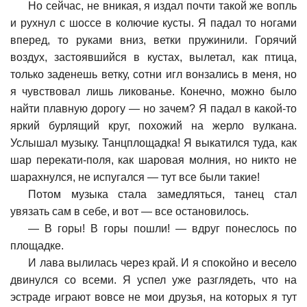
Но сейчас, не вникая, я издал почти такой же вопль
и рухнул с шоссе в колючие кусты. Я падал то ногами
вперед, то руками вниз, ветки пружинили. Горячий
воздух, застоявшийся в кустах, вылетал, как птица,
только заденешь ветку, сотни игл вонзались в меня, но
я чувствовал лишь ликованье. Конечно, можно было
найти плавную дорогу — но зачем? Я падал в какой-то
яркий бурлящий круг, похожий на жерло вулкана.
Услышал музыку. Танцплощадка! Я выкатился туда, как
шар перекати-поля, как шаровая молния, но никто не
шарахнулся, не испугался — тут все были такие!
Потом музыка стала замедляться, танец стал
увязать сам в себе, и вот — все остановилось.
—
В горы! В горы пошли! — вдруг понеслось по
площадке.
И лава вылилась через край. И я спокойно и весело
двинулся со всеми. Я успел уже разглядеть, что на
эстраде играют вовсе не мои друзья, на которых я тут