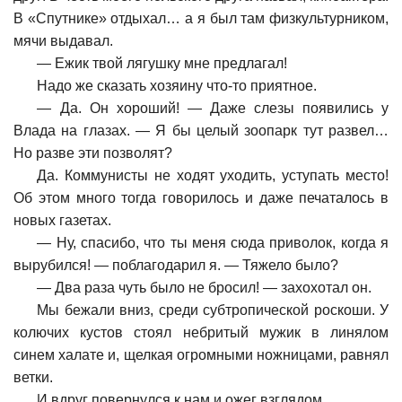
В «Спутнике» отдыхал… а я был там физкультурником,
мячи выдавал.
—
Ежик твой лягушку мне предлагал!
Надо же сказать хозяину что-то приятное.
—
Да. Он хороший! — Даже слезы появились у
Влада на глазах. — Я бы целый зоопарк тут развел…
Но разве эти позволят?
Да. Коммунисты не ходят уходить, уступать место!
Об этом много тогда говорилось и даже печаталось в
новых газетах.
—
Ну, спасибо, что ты меня сюда приволок, когда я
вырубился! — поблагодарил я. — Тяжело было?
—
Два раза чуть было не бросил! — захохотал он.
Мы бежали вниз, среди субтропической роскоши. У
колючих кустов стоял небритый мужик в линялом
синем халате и, щелкая огромными ножницами, равнял
ветки.
И вдруг повернулся к нам и ожег взглядом.