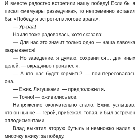
И вместе радостно встретили нашу победу! Если бы я
писал «мемуары разведчика», то непременно вставил
бы: «Победу я встретил в логове врага».
—
Ур-раа!
Наиля тоже радовалась, хотя сказала:
—
Для нас это значит только одно — наша лавочка
закрывается!
—
Но заведение, я думаю, сохранится… для иных
целей, — вкрадчиво произнес я.
—
А кто нас будет кормить? — поинтересовалась
она.
—
Ежик. Лягушками! — предположил я.
—
Точно! — оживились все.
Напряжение окончательно спало. Ежик, услышав,
что он нынче — герой, прибежал, топая, и был встречен
аплодисментами.
Влад выкатил вторую бутыль и немножко налил в
мисочку ежику: за победу.