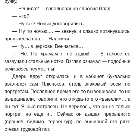
ручку.
—
Решила? — взволнованно спросил Влад.
—
Что?
—
Ну как? Ночью договорились.
—
Ну, то ночью!… — зевнув и сладко потянувшись,
произнесла она. — Напомни.
—
Ну… в церковь. Венчаться…
—
Не. По храмам я не ходок! — В голосе ее
зазвучали стальные нотки. Взгляд означал — подобные
речи
здесь
неуместны!
Дверь вдруг открылась, и в кабинет буквально
ввалился сам Плюньков, столь знакомый всем по
портретам. Последнее время его то вывешивали, то не
вывешивали, говорили, что откуда-то его «вывели»… а
он тут! Я был потрясен. Не верилось, что он не только
портрет, но еще и… Сейчас он дышал прерывисто
(прошел, видимо, терренкур), по обширной его ряхе
стекал трудовой пот.