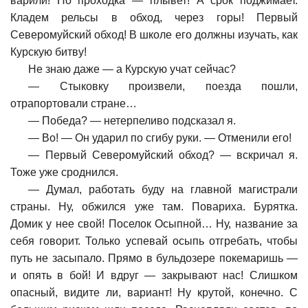
варили! Но проходка — плывет! А срок поджимает.
Кладем рельсы в обход, через горы! Первый
Северомуйский обход! В школе его должны изучать, как
Курскую битву!
Не знаю даже — а Курскую учат сейчас?
—
Стыковку произвели, поезда пошли,
отрапортовали стране…
—
Победа? — нетерпеливо подсказал я.
—
Во! — Он ударил по сгибу руки. — Отменили его!
—
Первый Северомуйский обход? — вскричал я.
Тоже уже сроднился.
—
Думал, работать буду на главной магистрали
страны. Ну, обжился уже там. Повариха. Бурятка.
Домик у нее свой! Поселок Осыпной… Ну, название за
себя говорит. Только успевай осыпь отгребать, чтобы
путь не засыпало. Прямо в бульдозере покемаришь —
и опять в бой! И вдруг — закрывают нас! Слишком
опасный, видите ли, вариант! Ну крутой, конечно. С