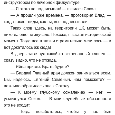
инструктором по лечебной физкультуре.
—
Я этого не подписывал! — взвился Сокол.
—
А прошли уже времена, — проговорил Влад, —
когда такие гниды, как ты, все подписывали!
Таких слов здесь, на территории ЦК, может быть,
никогда еще не звучало. Похоже, я застал исторический
момент. Тогда все в жизни стремительно менялось — и
вот докатилось аж сюда!
В дверь заглянул какой-то встрепанный хлопец —
сразу видно, что не отсюда.
—
Яйца привез. Брать будете?
—
Бардак! Главный врач должен заниматься всем.
Вы, надеюсь, Евгений Семеныч, нам поможете? —
вежливо обратилась она к Соколу.
—
К моему глубокому сожалению — нет! —
усмехнулся Сокол. — В мои служебные обязанности
это не входит.
—
Тогда позаботьтесь, чтобы у нас был