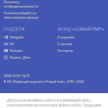
Политика
конфиденциальности
Политика обработки
персональных данных
СОЦСЕТИ
ФОНД «НОВЫЙ МИР»
Telegram
О журнале
VK
О центре
Youtube
Контакты
Яндекс. Дзен
ISSN 0130–7673
© АО «Редакция журнала «Новый мир», 1991–2020
Свидетельство Федеральной службы по надзору в сфере
связи, информационных технологий и массовых
Для улучшения работы сайта и его взаимодействия с
коммуникаций
средства массовой информации
пользователями мы используем файлы cookies. Продолжая
(Роскомнадзор)
ПИ № Фс 77-75754 от 13 июня 2019 г.