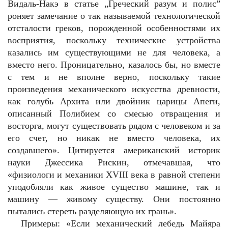
Видаль-Накэ в статье „Греческий разум и полис”
роняет замечание о так называемой технологической
отсталости греков, порожденной особенностями их
восприятия, поскольку технические устройства
казались им существующими не для человека, а
вместо него. Проницательно, казалось бы, но вместе
с тем и не вполне верно, поскольку такие
произведения механического искусства древности,
как голубь Архита или двойник царицы Апеги,
описанный Полибием со смесью отвращения и
восторга, могут существовать рядом с человеком и за
его счет, но никак не вместо человека, их
создавшего». Цитируется американский историк
науки Джессика Рискин, отмечавшая, что
«физиологи и механики XVIII века в равной степени
уподобляли как живое существо машине, так и
машину — живому существу. Они постоянно
пытались стереть разделяющую их грань».
Примеры: «Если механический лебедь Майяра