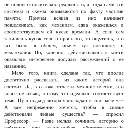
не полны относительно реальности, а тогда сами эти
системы и схемы оказываются по факту частями
памяти. Причем всякая из них начинает
пощелкивать, как механизм, едва окажешься в
соответствующем ей куске времени. А если сам
запишешь кусок своего прошлого, то ощутишь, что
все было, в общем, иначе: тут возникнет и
меланхолия. Но, конечно, действительность книги
оказалась интереснее досужих рассуждений о ее
названии.
Мало того, книга сделана так, что вполне
достаточно рассказать, из каких историй она
состоит. Да, это тоже отчасти механистически, что
вовсе не изъян, потому что идеально соответствует
теме. Ну а подход автора явно задан в эпиграфе «—
А вам непременно хочется, чтобы в сказке
действовали живые существа? — спросил
Профессор. — Разве нельзя сочинить историю о
событиях или каких-нибудь обстоятельствах?»