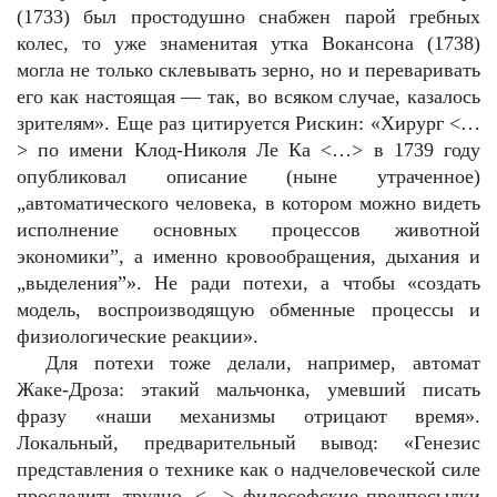
(1733) был простодушно снабжен парой гребных
колес, то уже знаменитая утка Вокансона (1738)
могла не только склевывать зерно, но и переваривать
его как настоящая — так, во всяком случае, казалось
зрителям». Еще раз цитируется Рискин: «Хирург <…
> по имени Клод-Николя Ле Ка <…> в 1739 году
опубликовал описание (ныне утраченное)
„автоматического человека, в котором можно видеть
исполнение основных процессов животной
экономики”, а именно кровообращения, дыхания и
„выделения”». Не ради потехи, а чтобы «создать
модель, воспроизводящую обменные процессы и
физиологические реакции».
Для потехи тоже делали, например, автомат
Жаке-Дроза: этакий мальчонка, умевший писать
фразу «наши механизмы отрицают время».
Локальный, предварительный вывод: «Генезис
представления о технике как о надчеловеческой силе
проследить трудно. <...> философские предпосылки