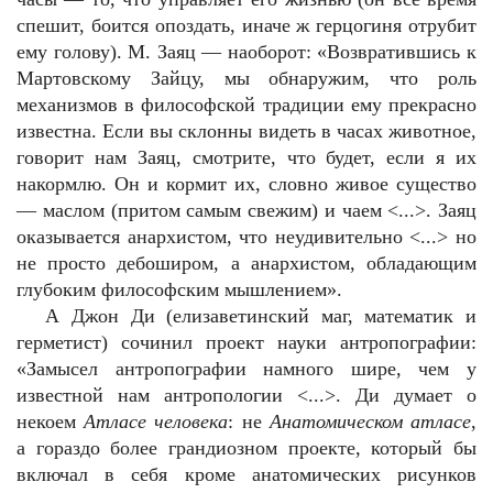
спешит, боится опоздать, иначе ж герцогиня отрубит
ему голову). М. Заяц — наоборот: «Возвратившись к
Мартовскому Зайцу, мы обнаружим, что роль
механизмов в философской традиции ему прекрасно
известна. Если вы склонны видеть в часах животное,
говорит нам Заяц, смотрите, что будет, если я их
накормлю. Он и кормит их, словно живое существо
— маслом (притом самым свежим) и чаем <...>. Заяц
оказывается анархистом, что неудивительно <...> но
не просто дебоширом, а анархистом, обладающим
глубоким философским мышлением».
А Джон Ди (елизаветинский маг, математик и
герметист) сочинил проект науки антропографии:
«Замысел антропографии намного шире, чем у
известной нам антропологии <...>. Ди думает о
некоем
Атласе человека
: не
Анатомическом атласе
,
а гораздо более грандиозном проекте, который бы
включал в себя кроме анатомических рисунков