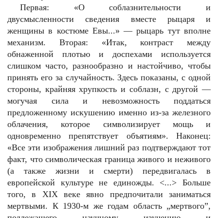
Первая: «О соблазнительности и
двусмысленности сведения вместе рыцаря и
женщины в костюме Евы...» — рыцарь тут вполне
механизм. Вторая: «Итак, контраст между
обнаженной плотью и доспехами используется
слишком часто, разнообразно и настойчиво, чтобы
принять его за случайность. Здесь показаны, с одной
стороны, крайняя хрупкость и соблазн, с другой —
могучая сила и невозможность поддаться
предложенному искушению именно из-за железного
облачения, которое символизирует мощь и
одновременно препятствует объятиям». Наконец:
«Все эти изображения лишний раз подтверждают тот
факт, что символическая граница живого и неживого
(а также жизни и смерти) передвигалась в
европейской культуре не единожды. <...> Больше
того, в XIX веке явно предпочитали заниматься
мертвыми. К 1930-м же годам область „мертвого”,
подлежащего научному изучению и