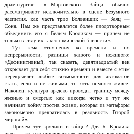
драматургия: «...Мартовского Зайца обычно
рассматривают исключительно в сцене Безумного
чаепития, как часть трио Болванщик — Заяц —
Соня. Нам же представляется более плодотворным
объединить его с Белым Кроликом — причем не
только в силу их таксономической близости».
Тут тема отношения ко времени и, по
непрерывности, разницы живого и неживого:
«Дефинитивный, так сказать, девятнадцатый век
открывает для себя стихию времени и вместе с этим
перекрывает любые возможности для автоматов
стать, если и не живыми, то хоть немного живее.
Наконец, культура ар-деко проводит границу между
жизнью и смертью как никогда четко и тут же
начинает войну против жизни, которая из метафоры
закономерно превратилась в реальность Второй
мировой».
Причем тут кролики и зайцы? Для Б. Кролика
часы — то, что управляет его жизнью (он все время