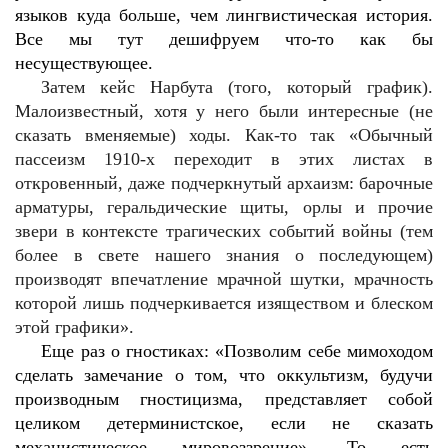
языков куда больше, чем лингвистическая история.
Все мы тут дешифруем что-то как бы
несуществующее.
Затем кейс Нарбута (того, который график).
Малоизвестный, хотя у него были интересные (не
сказать вменяемые) ходы. Как-то так «Обычный
пассеизм 1910-х переходит в этих листах в
откровенный, даже подчеркнутый архаизм: барочные
арматуры, геральдические щиты, орлы и прочие
звери в контексте трагических событий войны (тем
более в свете нашего знания о последующем)
производят впечатление мрачной шутки, мрачность
которой лишь подчеркивается изяществом и блеском
этой графики».
Еще раз о гностиках: «Позволим себе мимоходом
сделать замечание о том, что оккультизм, будучи
производным гностицизма, представляет собой
целиком детерминистское, если не сказать
механистическое мировоззрение». То есть