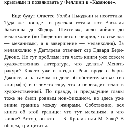
крыльями и позвякивать у Феллини в «Казанове».
Еще будут Огастес Уэлби Пьюджин и неоготика.
Туда же попадет и русская готика «от Василия
Баженова до Федора Шехтеля», дело дойдет до
меланхолии (во Введении автор говорил, что сначала
— механизмы, а в завершение — меланхолия). За
меланхолию у Дегтярева отвечает сэр Эдвард Берн-
Джонс. Но тут проблема: эта часть книги уже совсем
художественная литература, что делать? Менять
ракурс? Как-то уже и поздно. Речь вроде о Берн-
Джонсе, а на самом-то деле об обстоятельствах (из
эпиграфа) и о чем-то еще, что и переводит текст в
художественный. По правде, и предыдущие главы
тоже не были ровным нон-фикшном, но здесь уже
видна граница между жанрами. Собственно, вся
книга об этой границе: что тут механизм, а что
живое? Автор, он кто — Б. Кролик или М. Заяц? В
общем, три цитаты.