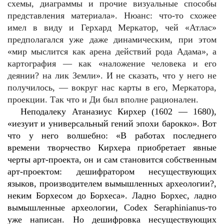
схемы, диаграммы и прочие визуальные способы
представления материала». Нюанс: что-то схожее
имел в виду и Герхард Меркатор, чей «Атлас»
предполагался уже даже динамическим, при этом
«мир мыслится как арена действий рода Адама», а
картография — как «наложение человека и его
деянии? на лик Земли». И не сказать, что у него не
получилось, — вокруг нас карты в его, Меркатора,
проекции. Так что и Ди был вполне рационален.
Неподалеку Атаназиус Кирхер (1602 — 1680),
«иезуит и универсальный гений эпохи барокко». Вот
что у него волшебно: «В работах последнего
времени творчество Кирхера приобретает явные
черты арт-проекта, он и сам становится собственным
арт-проектом: дешифратором несуществующих
языков, производителем вымышленных археологии?,
неким Борхесом до Борхеса». Ладно Борхес, ладно
вымышленные археологии, Codex Seraphinianus-то
уже написан. Но дешифровка несуществующих