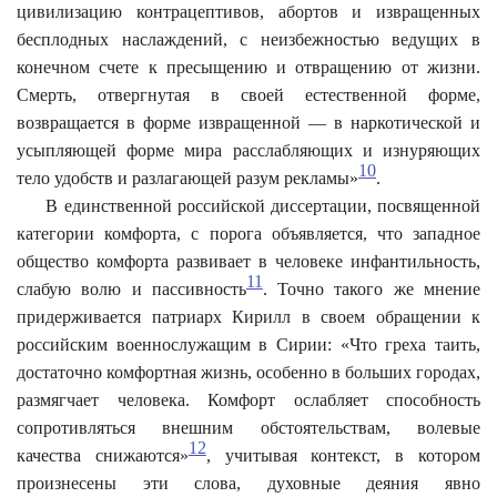
цивилизацию контрацептивов, абортов и извращенных
бесплодных наслаждений, с неизбежностью ведущих в
конечном счете к пресыщению и отвращению от жизни.
Смерть, отвергнутая в своей естественной форме,
возвращается в форме извращенной — в наркотической и
усыпляющей форме мира расслабляющих и изнуряющих
10
тело удобств и разлагающей разум рекламы»
.
В единственной российской диссертации, посвященной
категории комфорта, с порога объявляется, что западное
общество комфорта развивает в человеке инфантильность,
11
слабую волю и пассивность
. Точно такого же мнение
придерживается патриарх Кирилл в своем обращении к
российским военнослужащим в Сирии: «Что греха таить,
достаточно комфортная жизнь, особенно в больших городах,
размягчает человека. Комфорт ослабляет способность
сопротивляться внешним обстоятельствам, волевые
12
качества снижаются»
, учитывая контекст, в котором
произнесены эти слова, духовные деяния явно