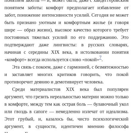
понятием заботы — и, может быть, даже с хайдеггеровским
понятием заботы: комфорт предполагает избавление от
забот, понижение интенсивности усилий. Сегодня не может
быть признано уютным и комфортным жилье (и говоря
шире — образ жизни), высокое качество которого требует
постоянных тяжелых усилий по его поддержанию. Это
подтверждают даже лингвисты: в русских словарях,
начиная с середины XIX века, в истолковании понятия
7
«комфорт» всегда используется слово «покой»
.
Эта связь с покоем, даже с гармонией, с безмятежностью
и заставляет многих критиков говорить, что покой
противоречит деянию и демотивирует человека.
Среди материалистов XIX века был популярен
аргумент, что грезить нереальностью материи можно только
в комфорте, между тем как острая боль — булавочный укол
или гвоздь в сапоге — немедленно излечат от идеализма.
Этот грубый, и, казалось бы, чисто психологический
аргумент, в сущности, идентичен мнению философа