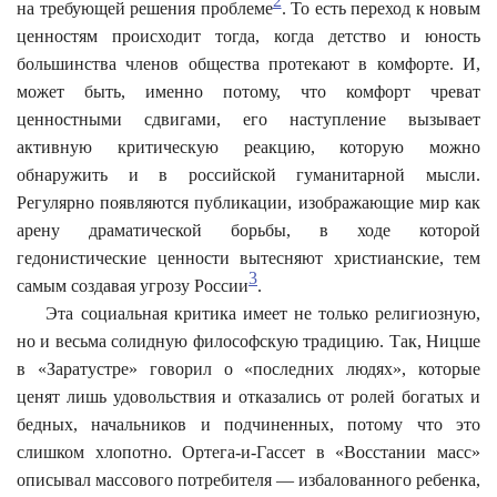
2
на требующей решения проблеме
. То есть переход к новым
ценностям происходит тогда, когда детство и юность
большинства членов общества протекают в комфорте. И,
может быть, именно потому, что комфорт чреват
ценностными сдвигами, его наступление вызывает
активную критическую реакцию, которую можно
обнаружить и в российской гуманитарной мысли.
Регулярно появляются публикации, изображающие мир как
арену драматической борьбы, в ходе которой
гедонистические ценности вытесняют христианские, тем
3
самым создавая угрозу России
.
Эта социальная критика имеет не только религиозную,
но и весьма солидную философскую традицию. Так, Ницше
в «Заратустре» говорил о «последних людях», которые
ценят лишь удовольствия и отказались от ролей богатых и
бедных, начальников и подчиненных, потому что это
слишком хлопотно. Ортега-и-Гассет в «Восстании масс»
описывал массового потребителя — избалованного ребенка,