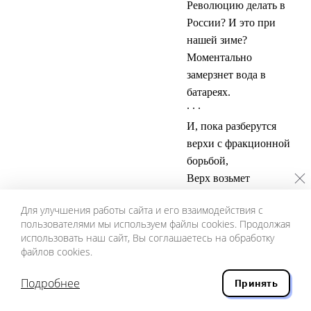
Революцию делать в
России? И это при
нашей зиме?
Моментально
замерзнет вода в
батареях.
. . .
И, пока разберутся
верхи с фракционной
борьбой,
Верх возьмет
антисанитария.
Для улучшения работы сайта и его взаимодействия с
пользователями мы используем файлы cookies. Продолжая
Стоит ли революция развала коммунального хозяйства?
использовать наш сайт, Вы соглашаетесь на обработку
Отзвуки этого отрицания политических потрясений ради
файлов cookies.
комфорта можно услышать и в наделавшем много шума в
Подробнее
российской прессе в 2012 году высказывании актрисы
Принять
Чулпан Хаматовой, сказавшей, что «Северная Корея лучше