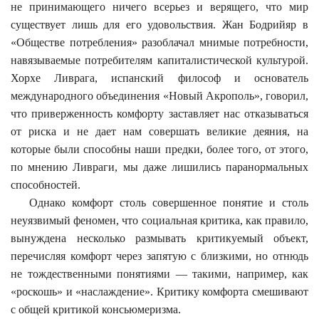
не принимающего ничего всерьез и верящего, что мир
существует лишь для его удовольствия. Жан Бодрийяр в
«Обществе потребления» разоблачал мнимые потребности,
навязываемые потребителям капиталистической культурой.
Хорхе Ливрага, испанский философ и основатель
международного объединения «Новый Акрополь», говорил,
что приверженность комфорту заставляет нас отказываться
от риска и не дает нам совершать великие деяния, на
которые были способны наши предки, более того, от этого,
по мнению Ливраги, мы даже лишились паранормальных
способностей.
Однако комфорт столь совершенное понятие и столь
неуязвимый феномен, что социальная критика, как правило,
вынуждена несколько размывать критикуемый объект,
перечисляя комфорт через запятую с близкими, но отнюдь
не тождественными понятиями — такими, например, как
«роскошь» и «наслаждение». Критику комфорта смешивают
с общей критикой консьюмеризма.