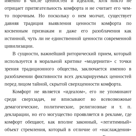
именно в числе ценностей и идеалов, хотя никто не
отрицает притягательность комфорта и не считает его чем-
то порочным. Но поскольку о нем молчат, существует
давняя традиция выявления ценности комфорта по
косвенным признакам и даже его разоблачения как
истинной, чуть ли не единственной ценности современной
цивилизации.
В сущности, важнейший риторический прием, который
используется в моральной критике «модернити» с точки
зрения традиционного общества, заключается именно в
разоблачении фиктивности всех декларируемых ценностей
перед лицом тайной, скрытой сверхценности комфорта.
Комфорт не является «идеалом», его не упоминают
среди сверхзадач, не вписывают во всевозможные
демагогические, политические, религиозные и т. п.
декларации, но его могущество проявляется в рекламе, где
комфорт обещают, как вполне законный, «легитимный»
объект стремления, который в отличие от «наслаждения»