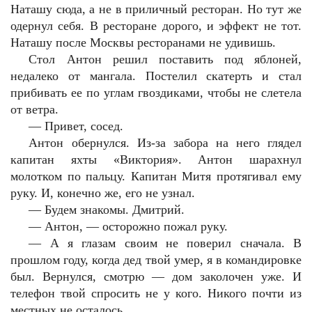
Наташу сюда, а не в приличный ресторан. Но тут же
одернул себя. В ресторане дорого, и эффект не тот.
Наташу после Москвы ресторанами не удивишь.
Стол Антон решил поставить под яблоней,
недалеко от мангала. Постелил скатерть и стал
прибивать ее по углам гвоздиками, чтобы не слетела
от ветра.
—
Привет, сосед.
Антон обернулся. Из-за забора на него глядел
капитан яхты «Виктория». Антон шарахнул
молотком по пальцу. Капитан Митя протягивал ему
руку. И, конечно же, его не узнал.
—
Будем знакомы. Дмитрий.
—
Антон, — осторожно пожал руку.
—
А я глазам своим не поверил сначала. В
прошлом году, когда дед твой умер, я в командировке
был. Вернулся, смотрю — дом заколочен уже. И
телефон твой спросить не у кого. Никого почти из
местных не осталось.