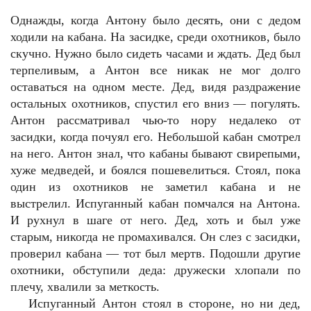
Однажды, когда Антону было десять, они с дедом
ходили на кабана. На засидке, среди охотников, было
скучно. Нужно было сидеть часами и ждать. Дед был
терпеливым, а Антон все никак не мог долго
оставаться на одном месте. Дед, видя раздражение
остальных охотников, спустил его вниз — погулять.
Антон рассматривал чью-то нору недалеко от
засидки, когда почуял его. Небольшой кабан смотрел
на него. Антон знал, что кабаны бывают свирепыми,
хуже медведей, и боялся пошевелиться. Стоял, пока
один из охотников не заметил кабана и не
выстрелил. Испуганный кабан помчался на Антона.
И рухнул в шаге от него. Дед, хоть и был уже
старым, никогда не промахивался. Он слез с засидки,
проверил кабана — тот был мертв. Подошли другие
охотники, обступили деда: дружески хлопали по
плечу, хвалили за меткость.
Испуганный Антон стоял в стороне, но ни дед,