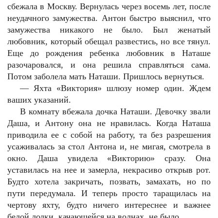
сбежала в Москву. Вернулась через восемь лет, после
неудачного замужества. Антон быстро выяснил, что
замужества никакого не было. Был женатый
любовник, который обещал развестись, но все тянул.
Еще до рождения ребенка любовник в Наташе
разочаровался, и она решила справляться сама.
Потом заболела мать Наташи. Пришлось вернуться.
—
Яхта «Виктория» шлюзу номер один. Ждем
ваших указаний.
В комнату вбежала дочка Наташи. Девочку звали
Даша, и Антону она не нравилась. Когда Наташа
приводила ее с собой на работу, та без разрешения
усаживалась за стол Антона и, не мигая, смотрела в
окно. Даша увидела «Викторию» сразу. Она
уставилась на нее и замерла, некрасиво открыв рот.
Будто хотела закричать, позвать, замахать, но по
пути передумала. И теперь просто таращилась на
чертову яхту, будто ничего интереснее и важнее
белой лодки, качающейся на волнах, не было.