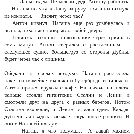
—
Даша, идем. Не мешай дяде Антону работать.
— Наташа потянула Дашу за руку, почти выпихнула
из комнаты. — Значит, через час?
Антон кивнул. Наташа еще раз улыбнулась и
вышла, тихонько прикрыв за собой дверь.
Теплоход закончил шлюзование через тридцать
семь минут. Антон сверился с расписанием —
следующее судно, большегруз со стороны Дубны,
будет через час с лишним.
Обедали на свежем воздухе. Наташа расстелила
пакет на скамейке, выложила бутерброды и пирожки.
Антон принес кружки с кофе. На выходе из шлюза
раньше стояли гигантские Сталин и Ленин и
смотрели друг на друга с разных берегов. Потом
Сталина взорвали, и Ленин остался один. Каждая
дубненская свадьба заезжает сюда после росписи. И
они с Наташей поедут.
—
Наташ, я что подумал… А давай махнем