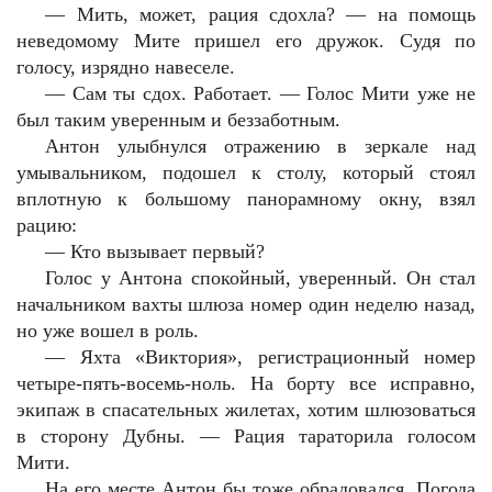
—
Мить, может, рация сдохла? — на помощь
неведомому Мите пришел его дружок. Судя по
голосу, изрядно навеселе.
—
Сам ты сдох. Работает. — Голос Мити уже не
был таким уверенным и беззаботным.
Антон улыбнулся отражению в зеркале над
умывальником, подошел к столу, который стоял
вплотную к большому панорамному окну, взял
рацию:
—
Кто вызывает первый?
Голос у Антона спокойный, уверенный. Он стал
начальником вахты шлюза номер один неделю назад,
но уже вошел в роль.
—
Яхта «Виктория», регистрационный номер
четыре-пять-восемь-ноль. На борту все исправно,
экипаж в спасательных жилетах, хотим шлюзоваться
в сторону Дубны. — Рация тараторила голосом
Мити.
На его месте Антон бы тоже обрадовался. Погода