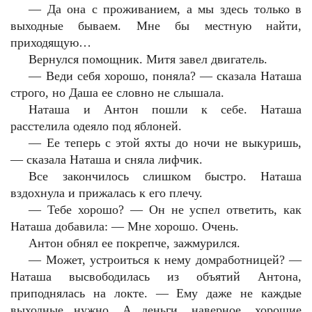
—
Да она с проживанием, а мы здесь только в
выходные бываем. Мне бы местную найти,
приходящую…
Вернулся помощник. Митя завел двигатель.
—
Веди себя хорошо, поняла? — сказала Наташа
строго, но Даша ее словно не слышала.
Наташа и Антон пошли к себе. Наташа
расстелила одеяло под яблоней.
—
Ее теперь с этой яхты до ночи не выкуришь,
— сказала Наташа и сняла лифчик.
Все закончилось слишком быстро. Наташа
вздохнула и прижалась к его плечу.
—
Тебе хорошо? — Он не успел ответить, как
Наташа добавила: — Мне хорошо. Очень.
Антон обнял ее покрепче, зажмурился.
—
Может, устроиться к нему домработницей? —
Наташа высвободилась из объятий Антона,
приподнялась на локте. — Ему даже не каждые
выходные нужно. А деньги, наверное, хорошие