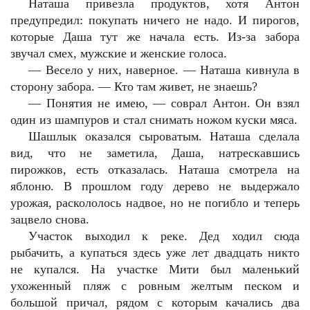
Наташа привезла продуктов, хотя Антон
предупредил: покупать ничего не надо. И пирогов,
которые Даша тут же начала есть. Из-за забора
звучал смех, мужские и женские голоса.
—
Весело у них, наверное. — Наташа кивнула в
сторону забора. — Кто там живет, не знаешь?
—
Понятия не имею, — соврал Антон. Он взял
один из шампуров и стал снимать ножом куски мяса.
Шашлык оказался сыроватым. Наташа сделала
вид, что не заметила, Даша, натрескавшись
пирожков, есть отказалась. Наташа смотрела на
яблоню. В прошлом году дерево не выдержало
урожая, раскололось надвое, но не погибло и теперь
зацвело снова.
Участок выходил к реке. Дед ходил сюда
рыбачить, а купаться здесь уже лет двадцать никто
не купался. На участке Мити был маленький
ухоженный пляж с ровным желтым песком и
большой причал, рядом с которым качались два