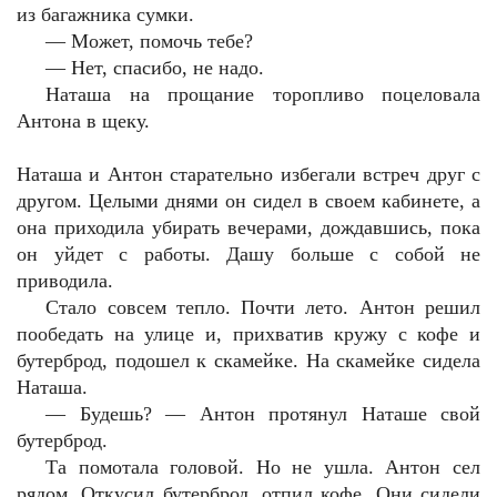
из багажника сумки.
—
Может, помочь тебе?
—
Нет, спасибо, не надо.
Наташа на прощание торопливо поцеловала
Антона в щеку.
Наташа и Антон старательно избегали встреч друг с
другом. Целыми днями он сидел в своем кабинете, а
она приходила убирать вечерами, дождавшись, пока
он уйдет с работы. Дашу больше с собой не
приводила.
Стало совсем тепло. Почти лето. Антон решил
пообедать на улице и, прихватив кружу с кофе и
бутерброд, подошел к скамейке. На скамейке сидела
Наташа.
—
Будешь? — Антон протянул Наташе свой
бутерброд.
Та помотала головой. Но не ушла. Антон сел
рядом. Откусил бутерброд, отпил кофе. Они сидели