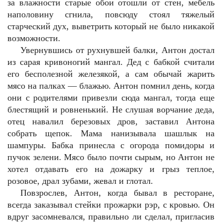
за влажности старые обои отошли от стен, мебель
наполовину сгнила, повсюду стоял тяжелый
старческий дух, выветрить который не было никакой
возможности.
Увернувшись от рухнувшей балки, Антон достал
из сарая кривоногий мангал. Дед с бабкой считали
его бесполезной железякой, а сам обычай жарить
мясо на палках — блажью. Антон помнил день, когда
они с родителями привезли сюда мангал, тогда еще
блестящий и ровненький. Не слушая ворчание деда,
отец навалил березовых дров, заставил Антона
собрать щепок. Мама нанизывала шашлык на
шампуры. Бабка принесла с огорода помидоры и
пучок зелени. Мясо было почти сырым, но Антон не
хотел отдавать его на дожарку и грыз теплое,
розовое, драл зубами, жевал и глотал.
Повзрослев, Антон, когда бывал в ресторане,
всегда заказывал стейки прожарки рэр, с кровью. Он
вдруг засомневался, правильно ли сделал, пригласив