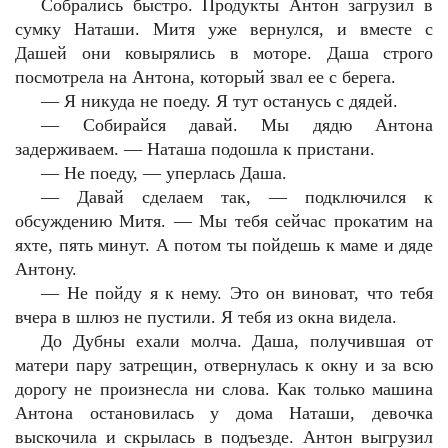
Собрались быстро. Продукты Антон загрузил в
сумку Наташи. Митя уже вернулся, и вместе с
Дашей они ковырялись в моторе. Даша строго
посмотрела на Антона, который звал ее с берега.
—
Я никуда не поеду. Я тут останусь с дядей.
—
Собирайся давай. Мы дядю Антона
задерживаем. — Наташа подошла к пристани.
—
Не поеду, — уперлась Даша.
—
Давай сделаем так, — подключился к
обсуждению Митя. — Мы тебя сейчас прокатим на
яхте, пять минут. А потом ты пойдешь к маме и дяде
Антону.
—
Не пойду я к нему. Это он виноват, что тебя
вчера в шлюз не пустили. Я тебя из окна видела.
До Дубны ехали молча. Даша, получившая от
матери пару затрещин, отвернулась к окну и за всю
дорогу не произнесла ни слова. Как только машина
Антона остановилась у дома Наташи, девочка
выскочила и скрылась в подъезде. Антон выгрузил