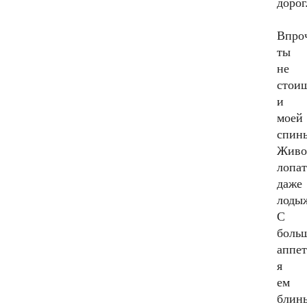
дорог
Впро
ты
не
стои
и
моей
спин
Живо
лопат
даже
лоды
С
боль
аппе
я
ем
блин