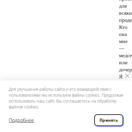
для
всяк
проде
Кто
она
мне
—
медсе
или
дочер
Я
не
Для улучшения работы сайта и его взаимодействия с
любл
пользователями мы используем файлы cookies. Продолжая
неза
использовать наш сайт, Вы соглашаетесь на обработку
девок
файлов cookies.
Деву
Подробнее
Принять
пела.