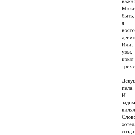
важн
Може
быть,
я
восто
девиц
Или,
увы,
крыл
трех
Деву
пела.
И
задом
вилял
Слов
хотел
созда