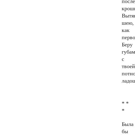
посл
крош
Вытя
шею,
как
перво
Беру
губа
с
твоей
потн
ладо
* *
*
Была
бы