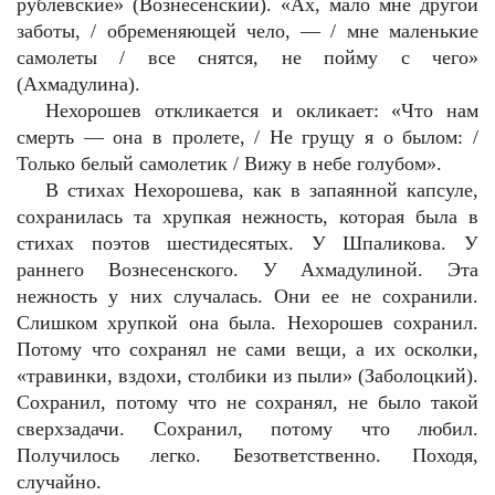
рублевские» (Вознесенский). «Ах, мало мне другой
заботы, / обременяющей чело, — / мне маленькие
самолеты / все снятся, не пойму с чего»
(Ахмадулина).
Нехорошев откликается и окликает: «Что нам
смерть — она в пролете, / Не грущу я о былом: /
Только белый самолетик / Вижу в небе голубом».
В стихах Нехорошева, как в запаянной капсуле,
сохранилась та хрупкая нежность, которая была в
стихах поэтов шестидесятых. У Шпаликова. У
раннего Вознесенского. У Ахмадулиной. Эта
нежность у них случалась. Они ее не сохранили.
Слишком хрупкой она была. Нехорошев сохранил.
Потому что сохранял не сами вещи, а их осколки,
«травинки, вздохи, столбики из пыли» (Заболоцкий).
Сохранил, потому что не сохранял, не было такой
сверхзадачи. Сохранил, потому что любил.
Получилось легко. Безответственно. Походя,
случайно.