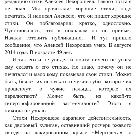
редакцию стихи Алексея Нехорошева. Такого поэта я
не знал. Мы прочитали: хорошие стихи, надо
печатать. Я написал Алексею, что он пишет хорошие
стихи. Он поблагодарил: кратко, однословно.
Чувствовалось, что к похвалам он не привык.
Начали готовить публикацию… И тут пришло
сообщение, что Алексей Нехорошев умер. В августе
2014 года. В возрасте 49 лет.
Я так его и не увидел и почти ничего не успел
ему сказать о его стихах. Не знаю, почему он не
печатался и мало кому показывал свои стихи. Может
быть, боялся их испачкать о чужие губы, которые их
прошепчут, о чужие пальцы, которые их
перелистают? Может быть, из какой-то
гипертрофированной застенчивости? Этого я
никогда не узнаю.
Стихи Нехорошева царапают действительность,
как дворовый хулиган, оставивший росчерк ржавого
гвоздя на лакированном крыле «Мерседеса», о