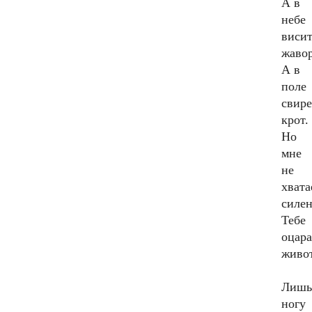
А в
небе
виси
жаво
А в
поле
свире
крот.
Но
мне
не
хвата
силе
Тебе
оцара
живот
Лишь
ногу