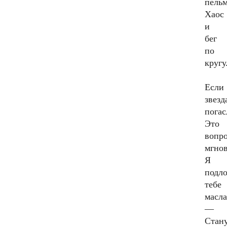
пель
Хаос
и
бег
по
кругу
Если
звезд
погас
Это
вопр
мгно
Я
подл
тебе
масла
—
Стан