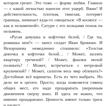
котором грезит. Это тоже — форма любви. Главное
— с какой легкостью нанесен этот ущерб. Вжик! И
действительность, плотная, тяжелая, потеряет
границы, начинает куда-то смещаться: «В космосе —
как в пельменной». Сатурн с его кольцами похож на
пельмень.
«Русая девушка в кофточке белой, / Где ты,
ромашка моя?» — запел солдат Иван Бровкин. И
Нехорошева немедленно стошнило: «Толстая
девочка в кофточке белой… / Может, засеять
квартиру гречихой? / Может, фиалки мочой
поливать? / Может, встречаться с нетрезвой
крольчихой? / Может, салатом весь мир облевать?»
Достойные всё варианты. Есть из чего выбрать. Но
дело не в цитате. Просто, когда появляется глянец
общих мест, его надо процарапать уверенным
движением сверху вниз. И здесь не важно, что
именно процарапано. Ценность имеют только треск
и шелест.