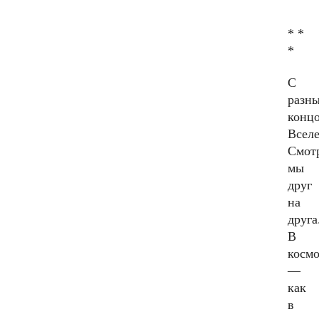
* *
*
С
разн
конц
Всел
Смот
мы
друг
на
друга
В
космо
—
как
в