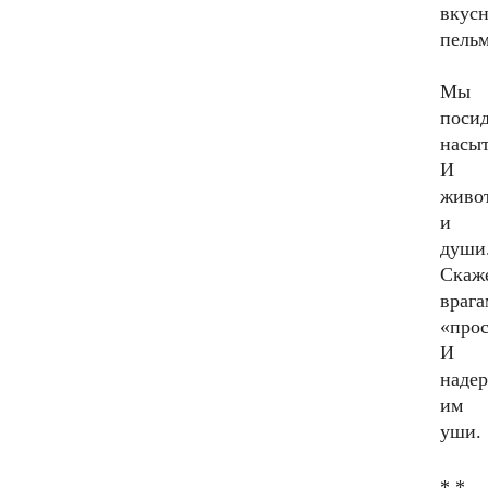
вкус
пельм
Мы
поси
насы
И
живо
и
души
Скаж
врага
«прос
И
наде
им
уши.
* *