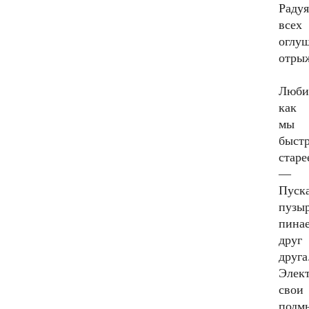
Радуя
всех
оглу
отры
Люби
как
мы
быст
старе
—
Пуск
пузы
пина
друг
друга
Элек
свои
подм