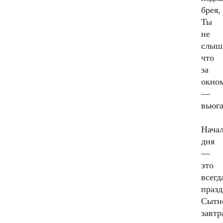
брея,
Ты
не
слыш
что
за
окно
—
вьюга
Нача
дня
—
это
всегд
празд
Сытн
завтр