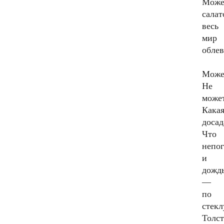
Може
салат
весь
мир
облев
Мож
Не
може
Кака
досад
Что
непог
и
дожд
—
по
стекл
Толст