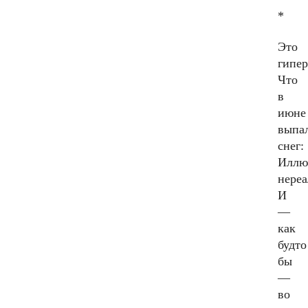
*
Это
гипер
Что
в
июне
выпа
снег:
Иллю
нереа
И
—
как
будто
бы
—
во