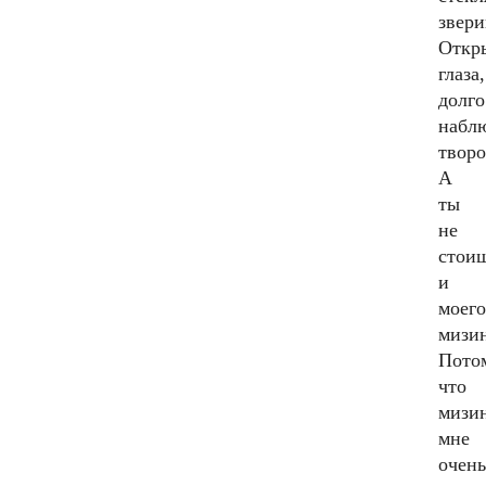
звери
Откр
глаза,
долго
набл
творо
А
ты
не
стои
и
моего
мизи
Пото
что
мизи
мне
очень