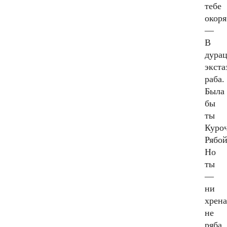
тебе
окоря
—
В
дура
экста
раба.
Была
бы
ты
Куро
Рябо
Но
ты
—
ни
хрена
не
ряба.