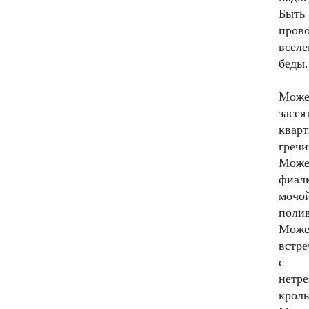
Быть
пров
вселе
беды.
Може
засея
квар
гречи
Може
фиал
мочо
полив
Може
встре
с
нетре
крол