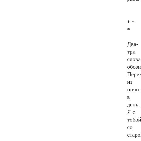
* *
*
Два-
три
слова
обоз
Пере
из
ночи
в
день,
Я с
тобой
со
старо