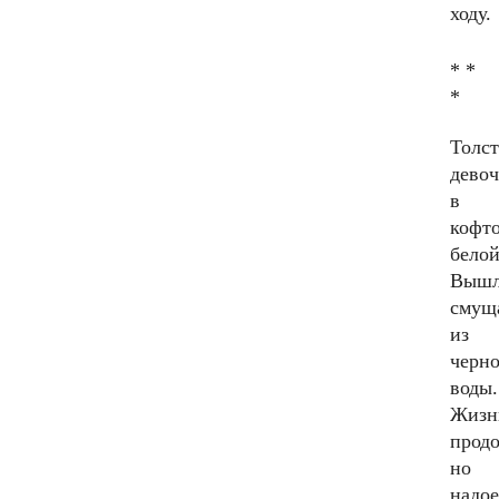
ходу.
* *
*
Толст
девоч
в
кофт
бело
Вышл
смуща
из
черн
воды.
Жизн
продо
но
надо