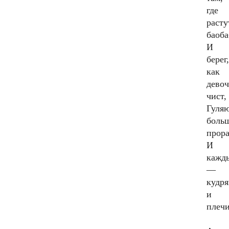
где
расту
баоб
И
берег,
как
девоч
чист,
Гуля
боль
прор
И
кажд
—
кудря
и
плечи