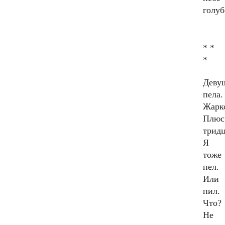
голуб
* *
*
Деву
пела.
Жарк
Плюс
тридц
Я
тоже
пел.
Или
пил.
Что?
Не