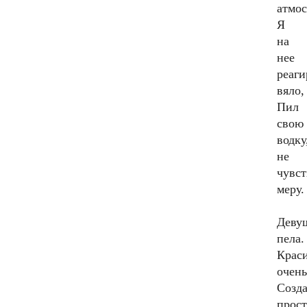
атмос
Я
на
нее
реаги
вяло,
Пил
свою
водку
не
чувст
меру.
Деву
пела.
Крас
очень
Созд
прос