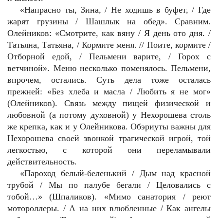
«Напрасно ты, Зина, / Не ходишь в буфет, / Где
жарят грузины / Шашлык на обед». Сравним.
Олейников: «Смотрите, как вяну / Я день ото дня. /
Татьяна, Татьяна, / Кормите меня. // Поите, кормите /
Отборной едой, / Пельмени варите, / Горох с
ветчиной». Меню несколько поменялось. Пельмени,
впрочем, остались. Суть дела тоже осталась
прежней: «Без хлеба и масла / Любить я не мог»
(Олейников). Связь между пищей физической и
любовной (а потому духовной) у Нехорошева столь
же крепка, как и у Олейникова. Обэриуты важны для
Нехорошева своей звонкой трагической игрой, той
легкостью, с которой они переламывали
действительность.
«Пароход белый-беленький / Дым над красной
трубой / Мы по палубе бегали / Целовались с
тобой…» (Шпаликов). «Мимо санатория / реют
мотороллеры. / А на них влюбленные / Как ангелы