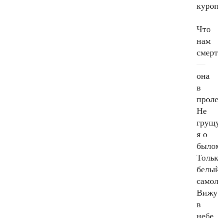
куроп
Что
нам
смерт
—
она
в
проле
Не
грущ
я о
было
Толь
белы
само
Вижу
в
небе