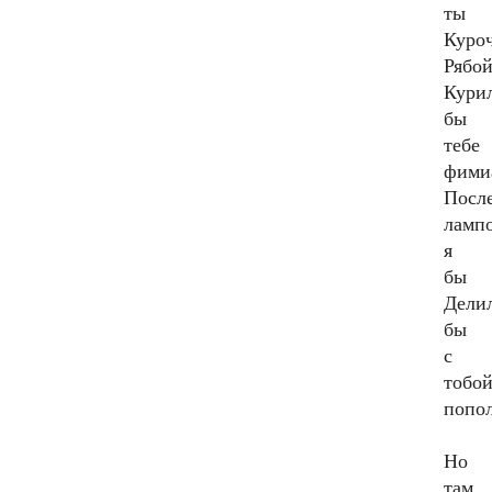
ты
Куро
Рябой
Кури
бы
тебе
фими
Посл
ламп
я
бы
Дели
бы
с
тобо
попо
Но
там,