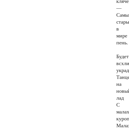
кляч
—
Самы
стар
в
мире
пень.
Будет
всхл
украд
Танц
на
новы
лад
С
мала
куро
Мала