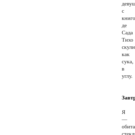
деву
с
книг
де
Сада
Тихо
скули
как
сука,
в
углу.
Завт
Я
—
обита
стекл