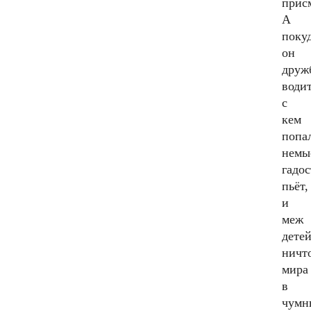
присм
А
поку
он
друж
води
с
кем
попа
немы
гадос
пьёт,
и
меж
дете
ничт
мира
в
чумн