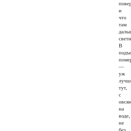
пове
и
что
там
даль
свет
В
подъ
поме
—
уж
лучш
тут,
с
овся
на
воде,
не
без