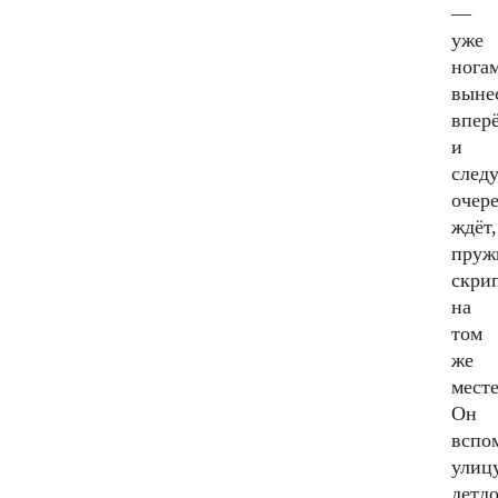
—
уже
нога
выне
вперё
и
след
очер
ждёт,
пруж
скри
на
том
же
месте
Он
вспо
улицу
детд