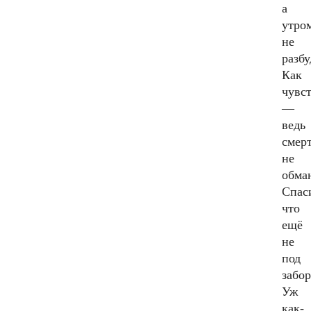
а
утро
не
разбу
Как
чувс
—
ведь
смер
не
обма
Спас
что
ещё
не
под
забо
Уж
как-