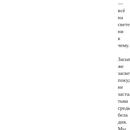
—
всё
на
свете
ни
к
чему.
Засы
же
засве
поку
не
заста
тьма
сред
бела
дня.
Мы