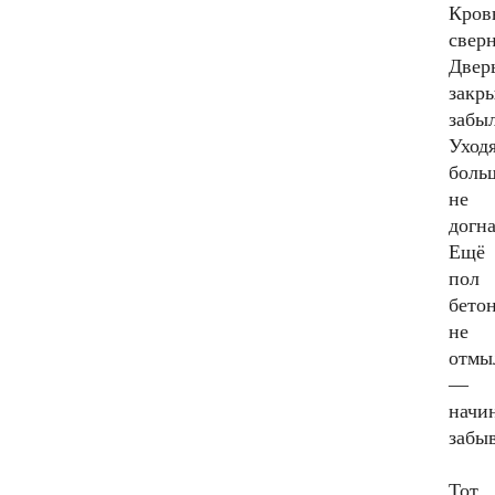
Кров
сверн
Двер
закр
забы
Уход
боль
не
догна
Ещё
пол
бето
не
отмы
—
начи
забыв
Тот