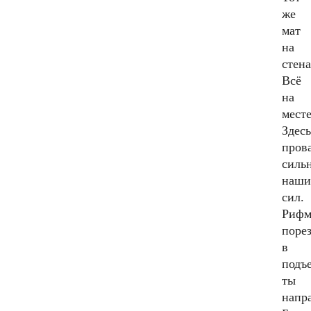
же
мат
на
стена
Всё
на
месте
Здес
пров
силь
наши
сил.
Рифм
поре
в
подъе
ты
напр