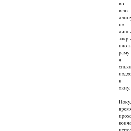
во
всю
длину
но
лишь
закр
плот
раму
я
спья
подх
к
окну.
Поку
врем
прох
конч
испо