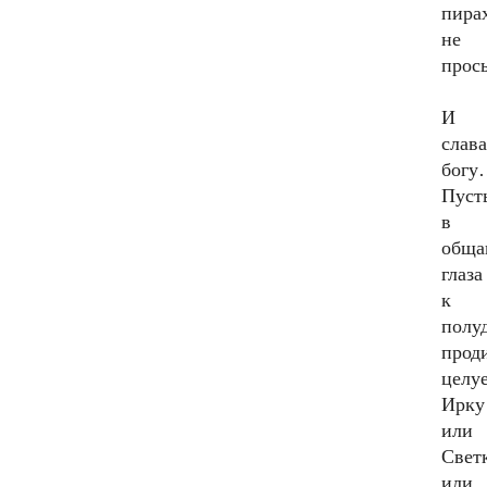
пира
не
прос
И
слав
богу
Пуст
в
обща
глаза
к
полу
проди
целу
Ирку
или
Светк
или