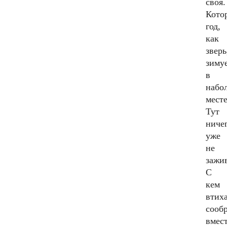
своя.
Кото
год,
как
зверь
зиму
в
набо
месте
Тут
ниче
уже
не
зажив
С
кем
втих
сооб
вмес