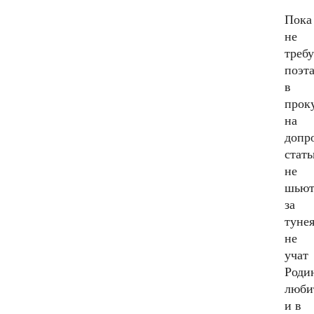
Пока
не
треб
поэт
в
прок
на
допр
стат
не
шью
за
тунея
не
учат
Роди
люби
и в