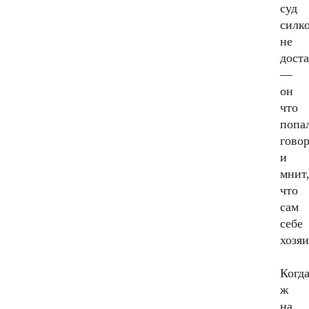
суд
силк
не
дост
—
он
что
попа
гово
и
мнит
что
сам
себе
хозяи
Когд
ж
на