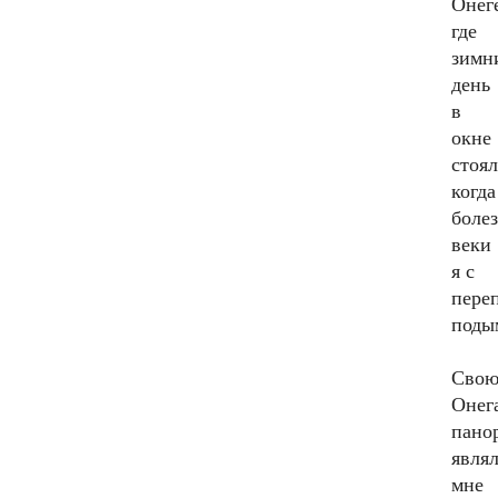
Онег
где
зимн
день
в
окне
стоял
когда
боле
веки
я с
пере
поды
Сво
Онег
пано
явля
мне