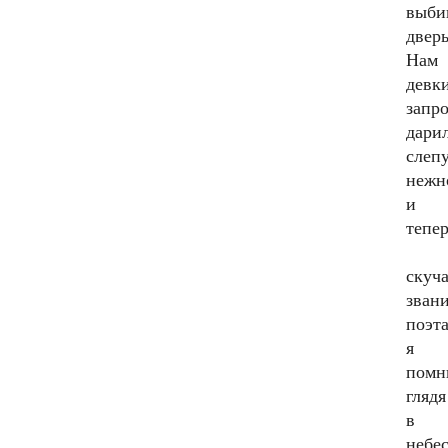
выби
дверь
Нам
девк
запр
дари
слеп
нежн
и
тепер
скуч
зван
поэта
я
помн
глядя
в
небес