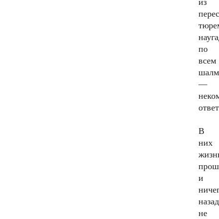
из
пере
тюре
науга
по
всем
шалм
—
неко
ответ
В
них
жизн
прош
и
ниче
наза
не