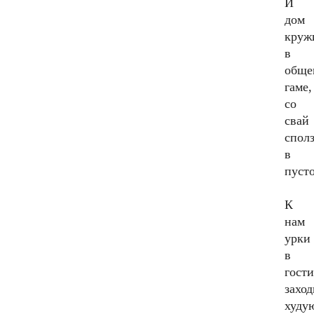
И
дом
круж
в
обще
гаме,
со
свай
спол
в
пусто
К
нам
урки
в
гост
заход
худу