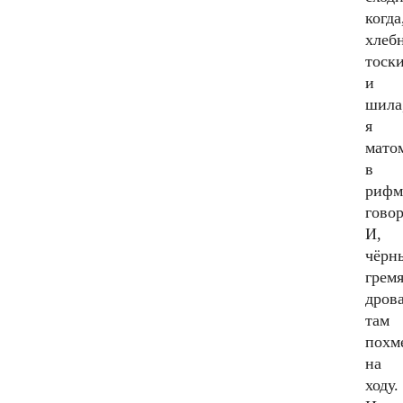
когда
хлеб
тоск
и
шила
я
мато
в
рифм
гово
И,
чёрн
грем
дров
там
похм
на
ходу.