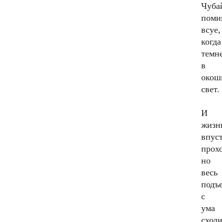
Чуба
поми
всуе,
когда
темн
в
окош
свет.
И
жизн
впус
прох
но
весь
подъ
с
ума
сходи