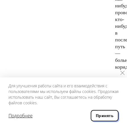
нибу
пров
кто-
нибуд
в
посл
путь
—
боль
кори
Для улучшения работы сайта и его взаимодействия с
* *
пользователями мы используем файлы cookies. Продолжая
*
использовать наш сайт, Вы соглашаетесь на обработку
файлов cookies.
Снов
с
Подробнее
Принять
чужи