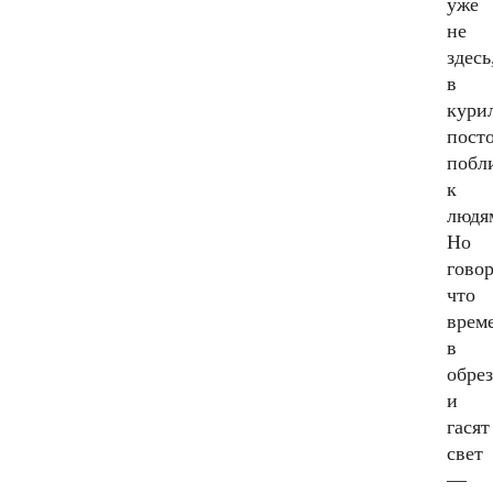
уже
не
здесь
в
кури
посто
побл
к
людя
Но
говор
что
врем
в
обрез
и
гасят
свет
—