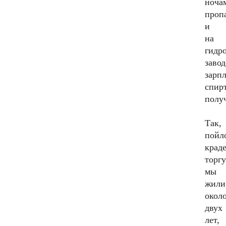
ноча
проп
и
на
гидр
завод
зарп
спир
полу
Так,
пойл
крад
торгу
мы
жили
окол
двух
лет,