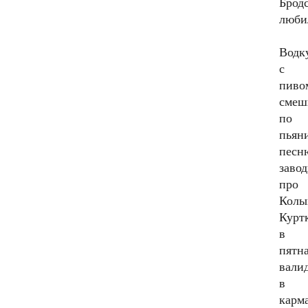
Брод
люби
Водк
с
пиво
смеш
по
пьян
песн
заво
про
Колы
Курт
в
пятна
вали
в
карм