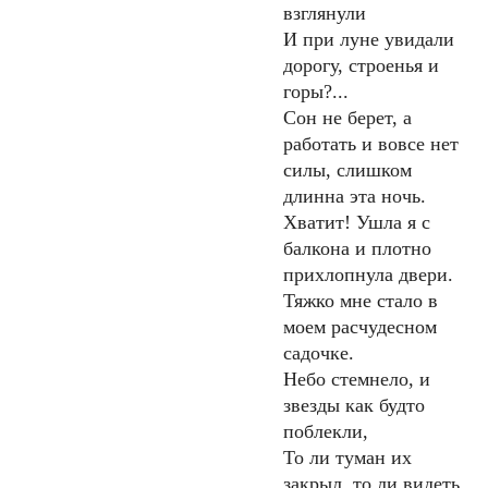
взглянули
И при луне увидали
дорогу, строенья и
горы?...
Сон не берет, а
работать и вовсе нет
силы, слишком
длинна эта ночь.
Хватит! Ушла я с
балкона и плотно
прихлопнула двери.
Тяжко мне стало в
моем расчудесном
садочке.
Небо стемнело, и
звезды как будто
поблекли,
То ли туман их
закрыл, то ли видеть