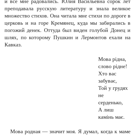
и все мне радовались. Юлия Васильевна сорок лет
преподавала русскую литературу и знала великое
множество стихов. Она читала мне стихи по дороге в
церковь и на горе Кремянец, куда мы забирались в
погожий денек. Оттуда был виден голубой Донец и
шлях, по которому Пушкин и Лермонтов ехали на
Кавказ.
Мова рiдна,
слово рiдне!
Хто вас
забуває,
Той у грудях
не
серденько,
А лиш
камiнь має.
Мова родная — значит моя. Я думал, когда к маме