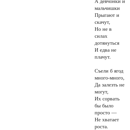
А девчонки и
мальчишки
Прыгают и
скачут,
Но не в
силах
дотянуться
И едва не
плачут.
Съели б ягод
много-много,
Да залезть не
могут,
Их сорвать
бы было
просто —
Не хватает
роста.