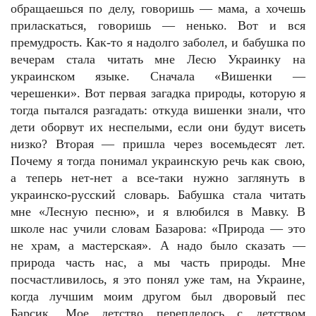
обращаешься по делу, говоришь — мама, а хочешь
приласкаться, говоришь — ненько. Вот и вся
премудрость. Как-то я надолго заболел, и бабушка по
вечерам стала читать мне Лесю Украинку на
украинском языке. Сначала «Вишенки —
черешенки». Вот первая загадка природы, которую я
тогда пытался разгадать: откуда вишенки знали, что
дети оборвут их неспелыми, если они будут висеть
низко? Вторая — пришла через восемьдесят лет.
Почему я тогда понимал украинскую речь как свою,
а теперь нет-нет а все-таки нужно заглянуть в
украинско-русский словарь. Бабушка стала читать
мне «Лесную песню», и я влюбился в Мавку. В
школе нас учили словам Базарова: «Природа — это
не храм, а мастерская». А надо было сказать —
природа часть нас, а мы часть природы. Мне
посчастливилось, я это понял уже там, на Украине,
когда лучшим моим другом был дворовый пес
Барсик. Мое детство переплелось с детством