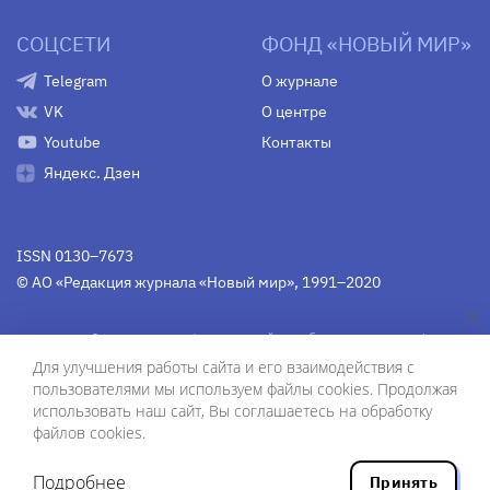
СОЦСЕТИ
ФОНД «НОВЫЙ МИР»
Telegram
О журнале
VK
О центре
Youtube
Контакты
Яндекс. Дзен
ISSN 0130–7673
© АО «Редакция журнала «Новый мир», 1991–2020
Свидетельство Федеральной службы по надзору в сфере
связи, информационных технологий и массовых
Для улучшения работы сайта и его взаимодействия с
коммуникаций
средства массовой информации
пользователями мы используем файлы cookies. Продолжая
(Роскомнадзор)
ПИ № Фс 77-75754 от 13 июня 2019 г.
использовать наш сайт, Вы соглашаетесь на обработку
файлов cookies.
Дизайн — Рустам Габбасов.
Шрифты — Zhivago Display и IBM Plex Sans.
Подробнее
Принять
Разработка сайта — ООО «Инфодизайн»
, 2020.