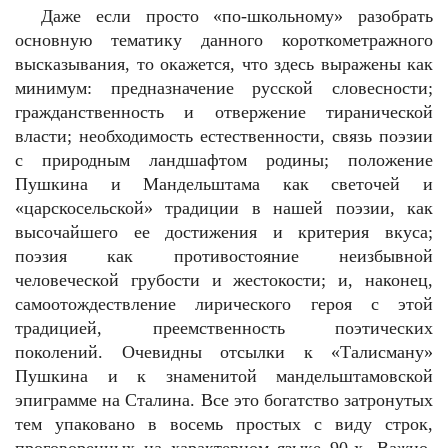
Даже если просто «по-школьному» разобрать
основную тематику данного короткометражного
высказывания, то окажется, что здесь выражены как
минимум: предназначение русской словесности;
гражданственность и отвержение тиранической
власти; необходимость естественности, связь поэзии
с природным ландшафтом родины; положение
Пушкина и Мандельштама как светочей и
«царскосельской» традиции в нашей поэзии, как
высочайшего ее достижения и критерия вкуса;
поэзия как противостояние неизбывной
человеческой грубости и жестокости; и, наконец,
самоотождествление лирического героя с этой
традицией, преемственность поэтических
поколений. Очевидны отсылки к «Талисману»
Пушкина и к знаменитой мандельштамовской
эпиграмме на Сталина. Все это богатство затронутых
тем упаковано в восемь простых с виду строк,