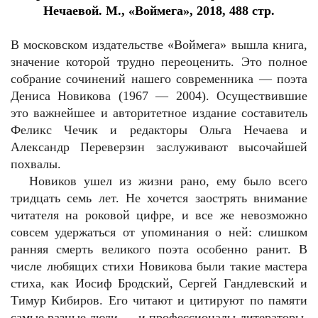
Нечаевой. М., «Воймега», 2018, 488 стр.
В московском издательстве «Воймега» вышла книга,
значение которой трудно переоценить. Это полное
собрание сочинений нашего современника — поэта
Дениса Новикова (1967 — 2004). Осуществившие
это важнейшее и авторитетное издание составитель
Феликс Чечик и редакторы Ольга Нечаева и
Александр Переверзин заслуживают высочайшей
похвалы.
Новиков ушел из жизни рано, ему было всего
тридцать семь лет. Не хочется заострять внимание
читателя на роковой цифре, и все же невозможно
совсем удержаться от упоминания о ней: слишком
ранняя смерть великого поэта особенно ранит. В
числе любящих стихи Новикова были такие мастера
стиха, как Иосиф Бродский, Сергей Гандлевский и
Тимур Кибиров. Его читают и цитируют по памяти
самые разные люди — и профессионалы-литераторы,