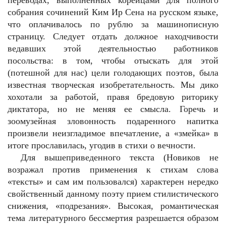
переводах, выполненных корейцами для полного
собрания сочинений Ким Ир Сена на русском языке,
что оплачивалось по рублю за машинописную
страницу. Следует отдать должное находчивости
ведавших этой деятельностью работников
посольства: в том, чтобы отыскать для этой
(потешной для нас) цели голодающих поэтов, была
известная творческая изобретательность. Мы дико
хохотали за работой, правя бредовую риторику
диктатора, но не меняя ее смысла. Горечь и
зоомузейная зловонность подаренного напитка
произвели неизгладимое впечатление, а «змейка» в
итоге прославилась, угодив в стихи о вечности.
Для вышеприведенного текста (Новиков не
возражал против применения к стихам слова
«тексты» и сам им пользовался) характерен нередко
свойственный данному поэту прием стилистического
снижения, «подрезания». Высокая, романтическая
тема литературного бессмертия разрешается образом