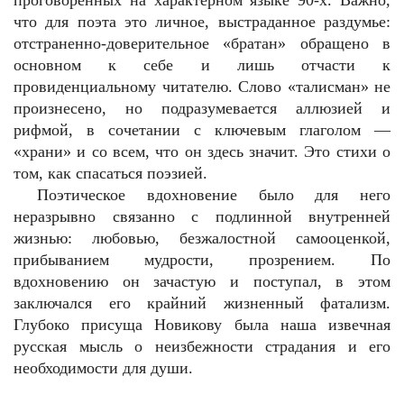
проговоренных на характерном языке 90-х. Важно,
что для поэта это личное, выстраданное раздумье:
отстраненно-доверительное «братан» обращено в
основном к себе и лишь отчасти к
провиденциальному читателю. Слово «талисман» не
произнесено, но подразумевается аллюзией и
рифмой, в сочетании с ключевым глаголом —
«храни» и со всем, что он здесь значит. Это стихи о
том, как спасаться поэзией.
Поэтическое вдохновение было для него
неразрывно связанно с подлинной внутренней
жизнью: любовью, безжалостной самооценкой,
прибыванием мудрости, прозрением. По
вдохновению он зачастую и поступал, в этом
заключался его крайний жизненный фатализм.
Глубоко присуща Новикову была наша извечная
русская мысль о неизбежности страдания и его
необходимости для души.