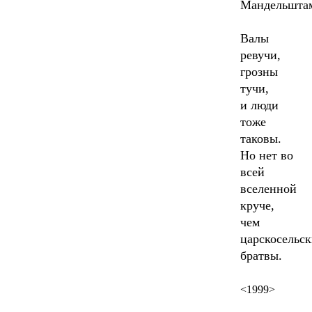
Мандельшта
Валы
ревучи,
грозны
тучи,
и люди
тоже
таковы.
Но нет во
всей
вселенной
круче,
чем
царскосельск
братвы.
<1999>