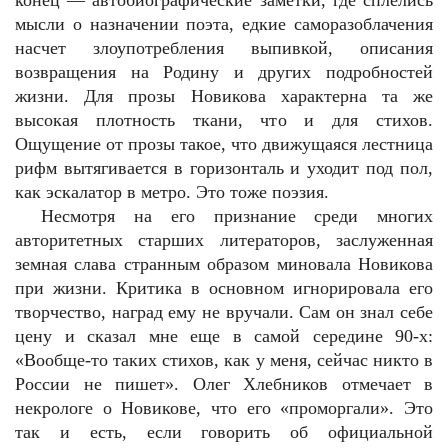
конец — автобиографические заметки, где сплелись
мысли о назначении поэта, едкие саморазоблачения
насчет злоупотребления выпивкой, описания
возвращения на Родину и других подробностей
жизни. Для прозы Новикова характерна та же
высокая плотность ткани, что и для стихов.
Ощущение от прозы такое, что движущаяся лестница
рифм вытягивается в горизонталь и уходит под пол,
как эскалатор в метро. Это тоже поэзия.
Несмотря на его признание среди многих
авторитетных старших литераторов, заслуженная
земная слава странным образом миновала Новикова
при жизни. Критика в основном игнорировала его
творчество, наград ему не вручали. Сам он знал себе
цену и сказал мне еще в самой середине 90-х:
«Вообще-то таких стихов, как у меня, сейчас никто в
России не пишет». Олег Хлебников отмечает в
некрологе о Новикове, что его «проморгали». Это
так и есть, если говорить об официальной