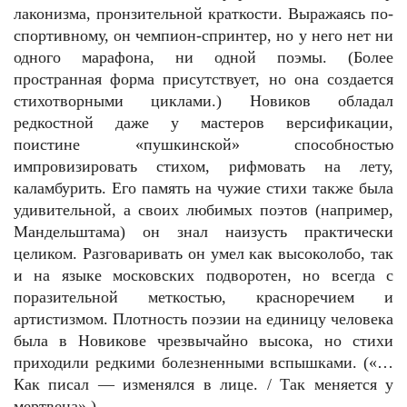
лаконизма, пронзительной краткости. Выражаясь по-
спортивному, он чемпион-спринтер, но у него нет ни
одного марафона, ни одной поэмы. (Более
пространная форма присутствует, но она создается
стихотворными циклами.) Новиков обладал
редкостной даже у мастеров версификации,
поистине «пушкинской» способностью
импровизировать стихом, рифмовать на лету,
каламбурить. Его память на чужие стихи также была
удивительной, а своих любимых поэтов (например,
Мандельштама) он знал наизусть практически
целиком. Разговаривать он умел как высоколобо, так
и на языке московских подворотен, но всегда с
поразительной меткостью, красноречием и
артистизмом. Плотность поэзии на единицу человека
была в Новикове чрезвычайно высока, но стихи
приходили редкими болезненными вспышками. («…
Как писал — изменялся в лице. / Так меняется у
мертвеца».)