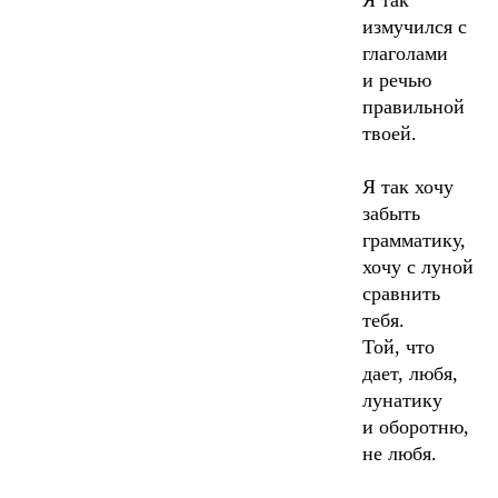
Я так
измучился с
глаголами
и речью
правильной
твоей.
Я так хочу
забыть
грамматику,
хочу с луной
сравнить
тебя.
Той, что
дает, любя,
лунатику
и оборотню,
не любя.