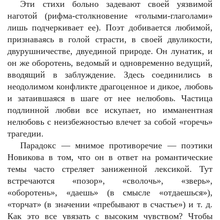
Эти стихи больно задевают своей уязвимой
наготой (рифма-столкновение «голыми-глаголами»
лишь подчеркивает ее). Поэт добивается любимой,
признаваясь в голой страсти, в своей двуликости,
двурушничестве, двуединой природе. Он лунатик, и
он же оборотень, ведомый и одновременно ведущий,
вводящий в заблуждение. Здесь соединились в
неодолимом конфликте драгоценное и дикое, любовь
и затаившаяся в шаге от нее нелюбовь. Частица
подлинной любви все искупает, но имманентная
нелюбовь с неизбежностью влечет за собой «горечь»
трагедии.
Парадокс — мнимое противоречие — поэтики
Новикова в том, что он в ответ на романтические
темы часто стреляет заниженной лексикой. Тут
встречаются «позор», «сволочь», «зверь»,
«оборотень», «даешь» (в смысле «отдаешься»),
«торчат» (в значении «пребывают в счастье») и т. д.
Как это все увязать с высоким чувством? Чтобы