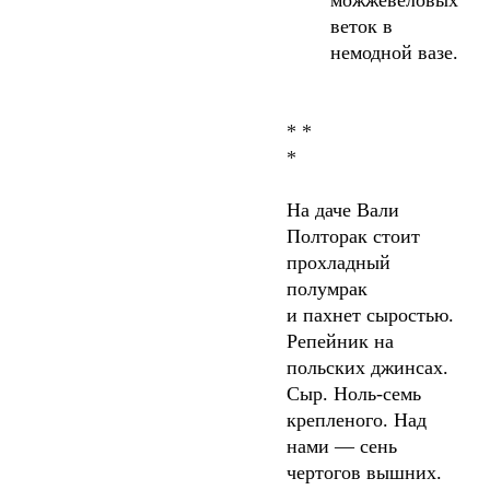
можжевеловых
веток в
немодной вазе.
* *
*
На даче Вали
Полторак стоит
прохладный
полумрак
и пахнет сыростью.
Репейник на
польских джинсах.
Сыр. Ноль-семь
крепленого. Над
нами — сень
чертогов вышних.