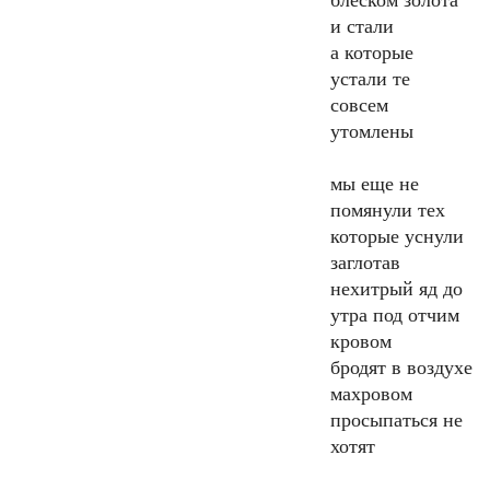
блеском золота
и стали
а которые
устали те
совсем
утомлены
мы еще не
помянули тех
которые уснули
заглотав
нехитрый яд до
утра под отчим
кровом
бродят в воздухе
махровом
просыпаться не
хотят