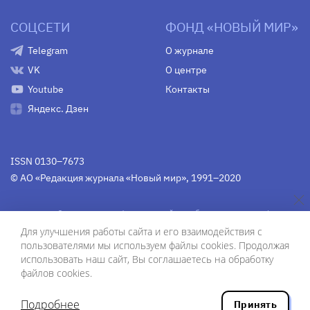
СОЦСЕТИ
ФОНД «НОВЫЙ МИР»
Telegram
О журнале
VK
О центре
Youtube
Контакты
Яндекс. Дзен
ISSN 0130–7673
© АО «Редакция журнала «Новый мир», 1991–2020
Свидетельство Федеральной службы по надзору в сфере
связи, информационных технологий и массовых
Для улучшения работы сайта и его взаимодействия с
коммуникаций
средства массовой информации
пользователями мы используем файлы cookies. Продолжая
(Роскомнадзор)
ПИ № Фс 77-75754 от 13 июня 2019 г.
использовать наш сайт, Вы соглашаетесь на обработку
файлов cookies.
Дизайн — Рустам Габбасов.
Шрифты — Zhivago Display и IBM Plex Sans.
Подробнее
Принять
Разработка сайта — ООО «Инфодизайн»
, 2020.