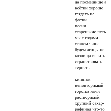
да посмешище а
всётки хорошо
глядеть на
фотки
песни
старенькие петь
мы с годами
станем чище
будем агнцы не
козлища верить
странствовать
терпеть
кипяток
неповторимый
горстка ночи
растворимой
хрупкий сахар-
рафинад что-то