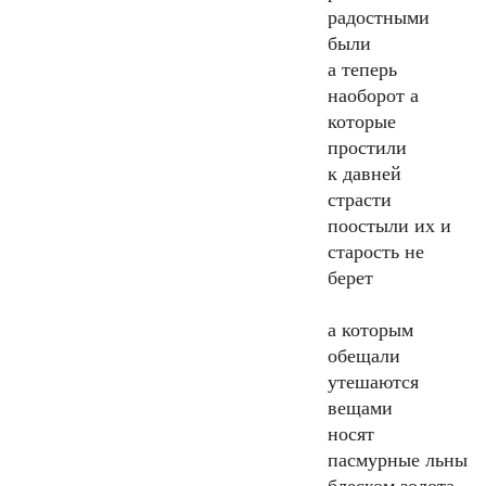
радостными
были
а теперь
наоборот а
которые
простили
к давней
страсти
поостыли их и
старость не
берет
а которым
обещали
утешаются
вещами
носят
пасмурные льны