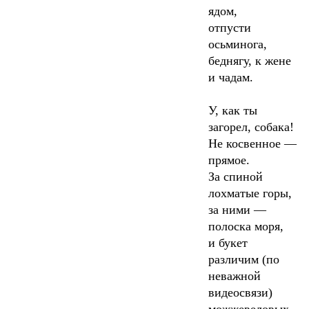
ядом,
отпусти
осьминога,
беднягу, к жене
и чадам.
У, как ты
загорел, собака!
Не косвенное —
прямое.
За спиной
лохматые горы,
за ними —
полоска моря,
и букет
различим (по
неважной
видеосвязи)