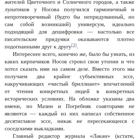
жителей Цветочного и Солнечного городов, а также
лунатиков у Носова получился гармоничный и
непротиворечивый (будто бы непридуманный, но
сам собой возникший) универсум, идеально
подходящий для дешифровки — настолько все
писательские придумки оказываются плотно
[3]
подогнанными друг к другу
.
Интереснее всего, конечно же, было бы узнать, из
каких кирпичиков Носов строил свои утопии и что
хотел сказать ими на самом деле. Вместо этого мы
получаем два крайне субъективных эссе,
накручивающих «чистый бриллиант» впечатлений
от чтения конкретных людей в конкретных
исторических условиях. На обложке указаны два
имени, но Мазин и Погребняк соавторами не
являются — каждый из них написал собственное
десятиглавое эссе, никак не пересекающееся с
соседскими выкладками.
Главный редактор журнала «Лакан» (кстати,