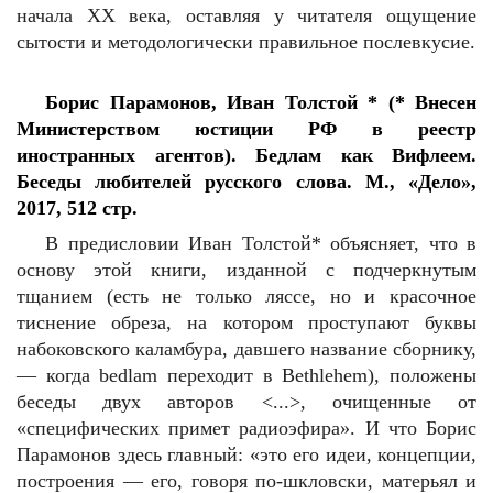
начала ХХ века, оставляя у читателя ощущение
сытости и методологически правильное послевкусие.
Борис Парамонов, Иван Толстой * (* Внесен
Министерством юстиции РФ в реестр
иностранных агентов). Бедлам как Вифлеем.
Беседы любителей русского слова. М., «Дело»,
2017, 512 стр.
В предисловии Иван Толстой* объясняет, что в
основу этой книги, изданной с подчеркнутым
тщанием (есть не только ляссе, но и красочное
тиснение обреза, на котором проступают буквы
набоковского каламбура, давшего название сборнику,
— когда bedlam переходит в Bethlehem), положены
беседы двух авторов <...>, очищенные от
«специфических примет радиоэфира». И что Борис
Парамонов здесь главный: «это его идеи, концепции,
построения — его, говоря по-шкловски, матерьял и