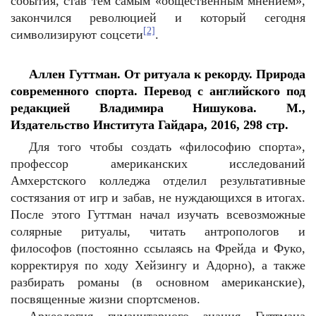
события, став тем самым «общественным мнением»,
закончился революцией и который сегодня
[2]
символизируют соцсети
.
Аллен Гуттман. От ритуала к рекорду. Природа
современного спорта. Перевод с английского под
редакцией Владимира Нишукова. М.,
Издательство Института Гайдара, 2016, 298 стр.
Для того чтобы создать «философию спорта»,
профессор американских исследований
Амхерстского колледжа отделил результативные
состязания от игр и забав, не нуждающихся в итогах.
После этого Гуттман начал изучать всевозможные
солярные ритуалы, читать антропологов и
философов (постоянно ссылаясь на Фрейда и Фуко,
корректируя по ходу Хейзингу и Адорно), а также
разбирать романы (в основном американские),
посвященные жизни спортсменов.