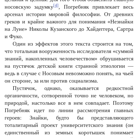
[4]
носовскую задумку
, Погребняк привлекает весь
арсенал истории мировой философии. От древних
греков и крайне важного для понимания «Незнайки
на Луне» Николы Кузанского до Хайдеггера, Сартра
и Фуко.
Один из эффектов этого текста строится на том,
что тотальная вооруженность исследователя «суммой
знаний, накопленных человечеством» обрушивается
на пустячок детской книги странной этиологии —
ведь в случае с Носовым невозможно понять, на чьей
он стороне, за или против социализма.
Пустячок, однако, оказывается редкостной
органичности, сотворенной точно не человеком, но
природой, настолько все в нем совпадает. Поэтому
Погребняк идет по линии рассмотрения главных
героев: Знайки, будто бы представляющего
тоталитарный проект университетского знания (он
единственный из земных коротышек понимает