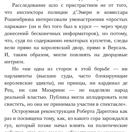
Расследование шло с пристрастием не от того,
что инспектора полиции д’Эмери и комиссара
Рошенбрюна интересовали умонастроения «простых
парижан» (он и без того был в курсе — через чреду
донесений бесконечных информаторов), но потому,
что, судя по содержанию некоторых куплетов, следы
вели прямо на королевский двор, прямо в Версаль.
И, таким образом, могли повлиять на дворцовые
интриги.
Но «ни одна из сторон в этой борьбе — ни
парламенты (высшие суды, часто блокирующие
королевские эдикты), ни принцы, ни кардинал де
Рец, ни сам Мазарини — не наделяли народ
реальной властью. Публика могла аплодировать или
свистеть, но она не принимала участия в спектакле».
Остроумная реконструкция Роберта Дарнтона как
раз и посвящена тому, как, из какого сора зарождался
гул, который позже начал влиять на политические