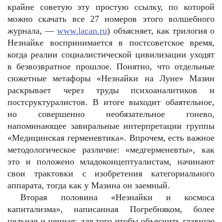
крайне советую эту простую ссылку, по которой
можно скачать все 27 номеров этого волшебного
журнала, —
www.lacan.ru
) объясняет, как трилогия о
Незнайке воспринимается в постсоветское время,
когда реалии социалистической цивилизации уходят
в безвозвратное прошлое. Понятно, что отдельные
сюжетные метафоры «Незнайки на Луне» Мазин
раскрывает через труды психоаналитиков и
постсруктуралистов. В итоге выходит обаятельное,
но совершенно необязательное гонево,
напоминающее завиральные интерпретации группы
«Медицинская герменевтика». Впрочем, есть важное
методологическое различие: «медгерменевты», как
это и положено младоконцептуалистам, начинают
свои трактовки с изобретения категориального
аппарата, тогда как у Мазина он заемный.
Вторая половина «Незнайки и космоса
капитализма», написанная Погребняком, более
цельная и ценная: для того чтобы объяснить главную