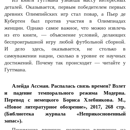
Из книги Гуттмана узнаешь массу интересных
деталей. Оказывается, первым победителем первых
древних Олимпийских игр стал повар, а Пьер де
Кубертен был против участия в Олимпиадах
женщин. Однако самое важное, что можно извлечь
из его книги, — объяснение условий, делающих
беспроигрышной игру любой футбольной сборной.
И дело здесь, оказывается, не столько в
самоуважении нации, сколько в уровне ее научных
достижений. Почему так происходит — читайте у
Гуттмана.
Алейда Ассман. Распалась связь времен? Взлет
и падение темпорального режима Модерна.
Перевод с немецкого Бориса Хлебникова. М.,
«Новое литературное обозрение», 2017, 268 стр.
(Библиотека журнала «Неприкосновенный
запас»).
Понимание времени, подспудно влияющее на