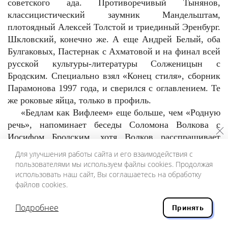
советского ада. Противоречивый Тынянов,
классицистический заумник Мандельштам,
плотоядный Алексей Толстой и триединый Эренбург.
Шкловский, конечно же. А еще Андрей Белый, оба
Булгаковых, Пастернак с Ахматовой и на финал всей
русской культуры-литературы Солженицын с
Бродским. Специально взял «Конец стиля», сборник
Парамонова 1997 года, и сверился с оглавлением. Те
же роковые яйца, только в профиль.
«Бедлам как Вифлеем» еще больше, чем «Родную
речь», напоминает беседы Соломона Волкова с
Иосифом Бродским, хотя Волков расспрашивает
Бродского прежде всего о его жизни и творчестве,
Для улучшения работы сайта и его взаимодействия с
тогда как Парамонов — талантливый комментатор и
пользователями мы используем файлы cookies. Продолжая
интерпретатор чужого наследия. Все эссе
использовать наш сайт, Вы соглашаетесь на обработку
файлов cookies.
Парамонова, собранные в многочисленные книги,
обязательно трактуют общеизвестные фигуры,
Подробнее
Принять
оставляя автора в тени его метода.
Книги Парамонова вполне доступны; и формат