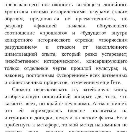
прерывающего постоянность всеобщего линейного
хронотопа некими историческими цезурами (таким
образом, предпочитая не преемственность, но
разрыв); «фикцией начала», обнуляющего
соотношение «прошлого» и «будущего» внутри
конкретного исторического отрезка; «творческим
разрушением» и отказом от накопленного
цивилизацией опыта, который резко устаревает;
«изобретением исторического», консервирующего
только отдельные черты прошлой культуры; и,
наконец, постоянным «ускорением» всех жизненных
и общественных процессов, отмеченным еще Гете.
Сложно пересказывать эту затейливую книгу,
изобретающую понятийный аппарат для того, что
касается всех, но крайне неуловимо. Ассман пишет,
что ей «приходилось больше полагаться на
интуицию и догадки, нежели на четкие факты. Если
прибегнуть к метафоре, то мой метод напоминал не
столько зонд, сколько рудоискательскую лозу,