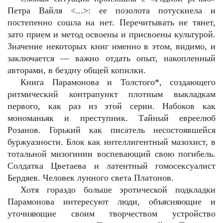
Петра Вайля <...>: ее позолота потускнела и
постепенно сошла на нет. Перечитывать не тянет,
зато прием и метод освоены и присвоены культурой.
Значение некоторых книг именно в этом, видимо, и
заключается — важно отдать опыт, накопленный
авторами, в бездну общей копилки.
Книга Парамонова и Толстого*, создающего
ритмический контрапункт плотным выкладкам
первого, как раз из этой серии. Набоков как
мономаньяк и преступник. Тайный евреелюб
Розанов. Горький как писатель несостоявшейся
буржуазности. Блок как интеллигентный мазохист, в
тотальной мизогинии воспевающий свою погибель.
Солдатка Цветаева и латентный гомосексуалист
Бердяев. Человек лунного света Платонов.
Хотя гораздо больше эротической подкладки
Парамонова интересуют люди, объясняющие и
уточняющие своим творчеством устройство