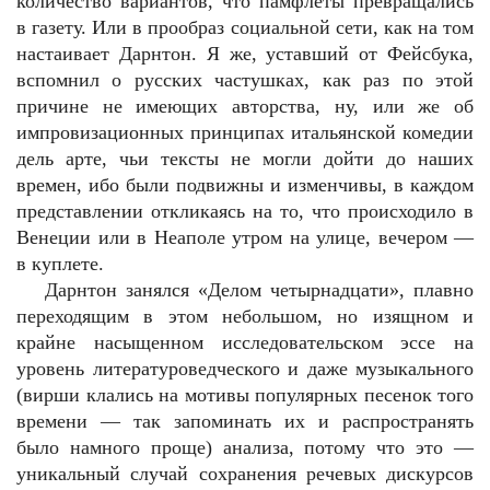
количество вариантов, что памфлеты превращались
в газету. Или в прообраз социальной сети, как на том
настаивает Дарнтон. Я же, уставший от Фейсбука,
вспомнил о русских частушках, как раз по этой
причине не имеющих авторства, ну, или же об
импровизационных принципах итальянской комедии
дель арте, чьи тексты не могли дойти до наших
времен, ибо были подвижны и изменчивы, в каждом
представлении откликаясь на то, что происходило в
Венеции или в Неаполе утром на улице, вечером —
в куплете.
Дарнтон занялся «Делом четырнадцати», плавно
переходящим в этом небольшом, но изящном и
крайне насыщенном исследовательском эссе на
уровень литературоведческого и даже музыкального
(вирши клались на мотивы популярных песенок того
времени — так запоминать их и распространять
было намного проще) анализа, потому что это —
уникальный случай сохранения речевых дискурсов