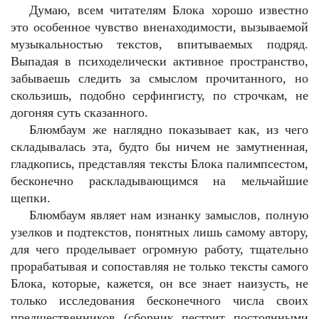
Думаю, всем читателям Блока хорошо известно
это особенное чувство вненаходимости, вызываемой
музыкальностью текстов, впитываемых подряд.
Выпадая в психоделически активное пространство,
забываешь следить за смыслом прочитанного, но
скользишь, подобно серфингисту, по строчкам, не
догоняя суть сказанного.
Блюмбаум же наглядно показывает как, из чего
складывалась эта, будто бы ничем не замутненная,
гладкопись, представляя тексты Блока палимпсестом,
бесконечно раскладывающимся на мельчайшие
щепки.
Блюмбаум являет нам изнанку замыслов, полную
узелков и подтекстов, понятных лишь самому автору,
для чего проделывает огромную работу, тщательно
прорабатывая и сопоставляя не только тексты самого
Блока, которые, кажется, он все знает наизусть, не
только исследования бесконечного числа своих
предшественников (сборник пестрит постоянными