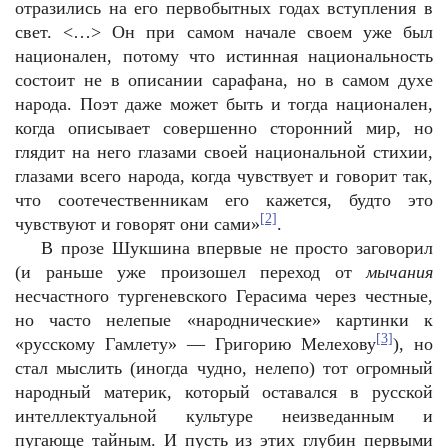
отразились на его первобытных годах вступления в
свет. <…> Он при самом начале своем уже был
национален, потому что истинная национальность
состоит не в описании сарафана, но в самом духе
народа. Поэт даже может быть и тогда национален,
когда описывает совершенно сторонний мир, но
глядит на него глазами своей национальной стихии,
глазами всего народа, когда чувствует и говорит так,
что соотечественникам его кажется, будто это
[2]
чувствуют и говорят они сами»
.
В прозе Шукшина впервые не просто заговорил
(и раньше уже произошел переход от
мычания
несчастного тургеневского Герасима через честные,
но часто нелепые «народнические» картинки к
[3]
«русскому Гамлету» — Григорию Мелехову
), но
стал мыслить (иногда чудно, нелепо) тот огромный
народный материк, который оставался в русской
интеллектуальной культуре неизведанным и
пугающе тайным. И пусть из этих глубин первыми