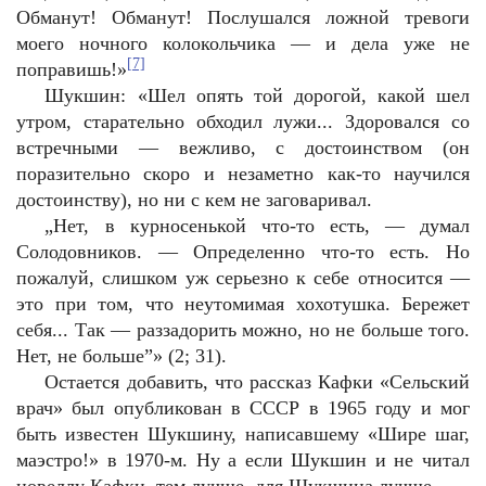
Обманут! Обманут! Послушался ложной тревоги
моего ночного колокольчика — и дела уже не
[7]
поправишь!»
Шукшин: «Шел опять той дорогой, какой шел
утром, старательно обходил лужи... Здоровался со
встречными — вежливо, с достоинством (он
поразительно скоро и незаметно как-то научился
достоинству), но ни с кем не заговаривал.
„
Нет, в курносенькой что-то есть, — думал
Солодовников. — Определенно что-то есть. Но
пожалуй, слишком уж серьезно к себе относится —
это при том, что неутомимая хохотушка. Бережет
себя... Так — раззадорить можно, но не больше того.
Нет, не больше”» (2; 31).
Остается добавить, что рассказ Кафки «Сельский
врач» был опубликован в СССР в 1965 году и мог
быть известен Шукшину, написавшему «Шире шаг,
маэстро!» в 1970-м. Ну а если Шукшин и не читал