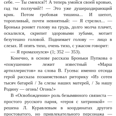
себе. — Ты смеялся?! А теперь умойся своей кровью,
гад ты ползучий!! — Это уже душераздирающий
крик. Потом гробовая тишина... И шепот,
торопливый, почти невнятный: — Я стрелил... —
Бронька роняет голову на грудь, долго молча плачет,
оскалился, скрипит здоровыми зубами, мотает
безутешно головой. Поднимает голову — лицо в
слезах. И опять тихо, очень тихо, с ужасом говорит:
—
Я промахнулся» (1; 352 — 353).
Конечно, в основе рассказа Броньки Пупкова о
«покушении» лежит известный «Марш
артиллеристов» на слова В. Гусева: именно отсюда
герой рассказа позаимствовал риторику «Из сотен
тысяч батарей / За слезы наших матерей, / За нашу
Родину — огонь! Огонь!»
В «Освобождении» роль безымянного связиста —
простого русского парня, «героя с хитринкой» —
решена Л. Куравлевым в координатах другого
простоватого, но привлекательного персонажа —