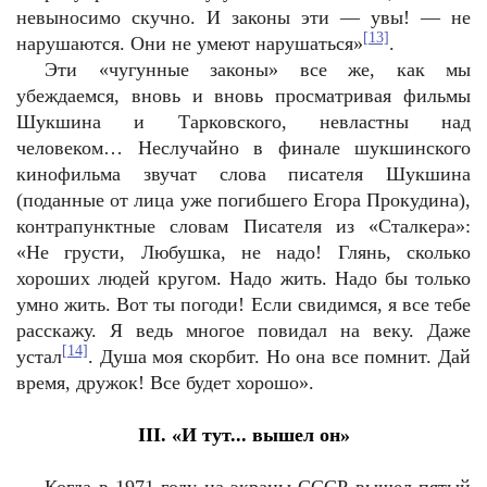
невыносимо скучно. И законы эти — увы! — не
[13]
нарушаются. Они не умеют нарушаться»
.
Эти «чугунные законы» все же, как мы
убеждаемся, вновь и вновь просматривая фильмы
Шукшина и Тарковского, невластны над
человеком… Неслучайно в финале шукшинского
кинофильма звучат слова писателя Шукшина
(поданные от лица уже погибшего Егора Прокудина),
контрапунктные словам Писателя из «Сталкера»:
«Не грусти, Любушка, не надо! Глянь, сколько
хороших людей кругом. Надо жить. Надо бы только
умно жить. Вот ты погоди! Если свидимся, я все тебе
расскажу. Я ведь многое повидал на веку. Даже
[14]
устал
. Душа моя скорбит. Но она все помнит. Дай
время, дружок! Все будет хорошо».
III
. «И тут... вышел он»