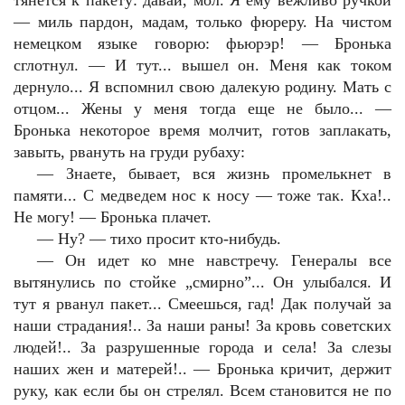
тянется к пакету: давай, мол. Я ему вежливо ручкой
— миль пардон, мадам, только фюреру. На чистом
немецком языке говорю: фьюрэр! — Бронька
сглотнул. — И тут... вышел он. Меня как током
дернуло... Я вспомнил свою далекую родину. Мать с
отцом... Жены у меня тогда еще не было... —
Бронька некоторое время молчит, готов заплакать,
завыть, рвануть на груди рубаху:
—
Знаете, бывает, вся жизнь промелькнет в
памяти... С медведем нос к носу — тоже так. Кха!..
Не могу! — Бронька плачет.
—
Ну? — тихо просит кто-нибудь.
—
Он идет ко мне навстречу. Генералы все
вытянулись по стойке „смирно”... Он улыбался. И
тут я рванул пакет... Смеешься, гад! Дак получай за
наши страдания!.. За наши раны! За кровь советских
людей!.. За разрушенные города и села! За слезы
наших жен и матерей!.. — Бронька кричит, держит
руку, как если бы он стрелял. Всем становится не по