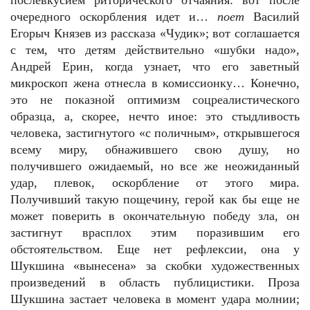
послевкусием риторического отчаяния: вот после
очередного оскорбления идет и…
поет
Василий
Егорыч Князев из рассказа «Чудик»; вот соглашается
с тем, что детям действительно «шубки надо»,
Андрей Ерин, когда узнает, что его заветный
микроскоп жена отнесла в комиссионку… Конечно,
это не показной оптимизм соцреалистического
образца, а, скорее, нечто иное: это стыдливость
человека, застигнутого «с поличным», открывшегося
всему миру, обнажившего свою душу, но
получившего ожидаемый, но все же неожиданный
удар, плевок, оскорбление от этого мира.
Получивший такую пощечину, герой как бы еще не
может поверить в окончательную победу зла, он
застигнут врасплох этим поразившим его
обстоятельством. Еще нет рефлексии, она у
Шукшина «вынесена» за скобки художественных
произведений в область публицистики. Проза
Шукшина застает человека в момент удара молнии;