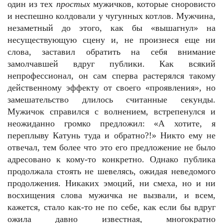
один из тех
простых
мужичков, которые сноровисто
и неспешно колдовали у чугунных котлов. Мужчина,
незаметный до этого, как бы «вышагнул» на
несуществующую сцену и, не произнеся еще ни
слова, заставил обратить на себя внимание
замолчавшей вдруг публики. Как всякий
непрофессионал, он сам сперва растерялся такому
действенному эффекту от своего «проявления», но
замешательство длилось считанные секунды.
Мужичок справился с волнением, встрепенулся и
неожиданно громко предложил: «А хотите, я
переплыву Катунь туда и обратно?!» Никто ему не
отвечал, тем более что это его предложение не было
адресовано к кому-то конкретно. Однако публика
продолжала стоять не шевелясь, ожидая неведомого
продолжения. Никаких эмоций, ни смеха, но и ни
восхищения слова мужичка не вызвали, и всем,
кажется, стало как-то не по себе, как если бы вдруг
ожила давно известная, многократно