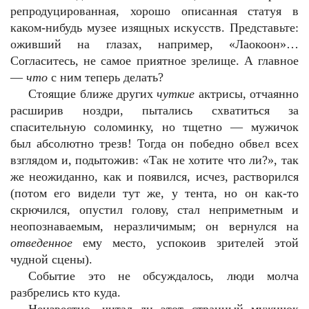
репродуцированная, хорошо описанная статуя в
каком-нибудь музее изящных искусств. Представьте:
оживший на глазах, например, «Лаокоон»…
Согласитесь, не самое приятное зрелище. А главное
—
что
с ним теперь делать?
Стоящие ближе других
чуткие
актрисы, отчаянно
расширив ноздри, пытались схватиться за
спасительную соломинку, но тщетно — мужичок
был абсолютно трезв! Тогда он победно обвел всех
взглядом и, подытожив: «Так не хотите что ли?», так
же неожиданно, как и появился, исчез, растворился
(потом его видели тут же, у тента, но он как-то
скрючился, опустил голову, стал неприметным и
неопознаваемым, неразличимым; он вернулся на
отведенное
ему место, успокоив зрителей этой
чудной сцены).
Событие это не обсуждалось, люди молча
разбрелись кто куда.