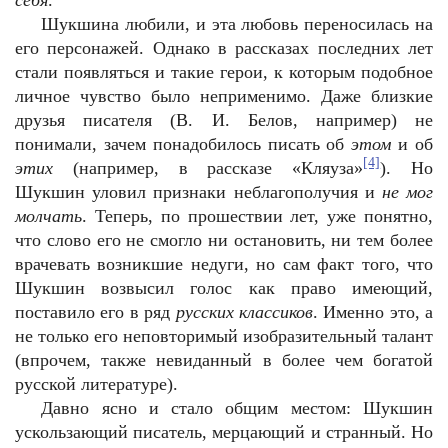
себя
.
Шукшина любили, и эта любовь переносилась на
его персонажей. Однако в рассказах последних лет
стали появляться и такие герои, к которым подобное
личное чувство было неприменимо. Даже близкие
друзья писателя (В. И. Белов, например) не
понимали, зачем понадобилось писать об
этом
и об
[4]
этих
(например, в рассказе «Кляуза»
). Но
Шукшин уловил признаки неблагополучия и
не мог
молчать
. Теперь, по прошествии лет, уже понятно,
что слово его не смогло ни остановить, ни тем более
врачевать возникшие недуги, но сам факт того, что
Шукшин возвысил голос как право имеющий,
поставило его в ряд
русских классиков
. Именно это, а
не только его неповторимый изобразительный талант
(впрочем, также невиданный в более чем богатой
русской литературе).
Давно ясно и стало общим местом: Шукшин
ускользающий писатель, мерцающий и странный. Но