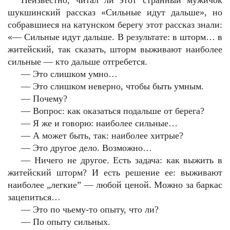
Неизвестно, читал ли этот странный мужичок
шукшинский рассказ «Сильные идут дальше», но
собравшиеся на катунском берегу этот рассказ знали:
«— Сильные идут дальше. В результате: в шторм… в
житейский, так сказать, шторм выживают наиболее
сильные — кто дальше отгребется.
—
Это слишком умно…
—
Это слишком неверно, чтобы быть умным.
—
Почему?
—
Вопрос: как оказаться подальше от берега?
—
Я же и говорю: наиболее сильные…
—
А может быть, так: наиболее хитрые?
—
Это другое дело. Возможно…
—
Ничего не другое. Есть задача: как выжить в
житейский шторм? И есть решение ее: выживают
наиболее „легкие” — любой ценой. Можно за баркас
зацепиться…
—
Это по чьему-то опыту, что ли?
—
По опыту сильных.