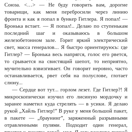
Союза. <…> — Не буду говорить вам, дорогие
товарищи, как меня перебросили через линию
фронта и как я попал в бункер Гитлера. Я попал! —
Бронька встает. — Я попал!.. Делаю по ступенькам
последний шаг и оказываюсь в большом
железобетонном зале. Горит яркий электрический
свет, масса генералов... Я быстро ориентируюсь: где
Гитлер? — Бронька весь напрягся, голос его рвется,
то срывается на свистящий шепот, то неприятно,
мучительно взвизгивает. Он говорит неровно, часто
останавливается, рвет себя на полуслове, глотает
слюну...
—
Сердце вот тут... горлом лезет. Где Гитлер?! Я
микроскопически изучил его лисиную мордочку и
заранее наметил куда стрелять — в усики. Я делаю
рукой „Хайль Гитлер!” В руке у меня большой пакет,
в пакете — „браунинг”, заряженный разрывными
отравленными пулями. Подходит один генерал,