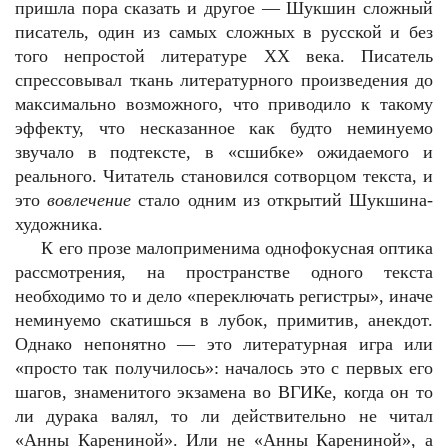
пришла пора сказать и другое — Шукшин сложный
писатель, один из самых сложных в русской и без
того непростой литературе ХХ века. Писатель
спрессовывал ткань литературного произведения до
максимально возможного, что приводило к такому
эффекту, что несказанное как будто неминуемо
звучало в подтексте, в «сшибке» ожидаемого и
реального. Читатель становился сотворцом текста, и
это
вовлечение
стало одним из открытий Шукшина-
художника.
К его прозе малоприменима однофокусная оптика
рассмотрения, на пространстве одного текста
необходимо то и дело «переключать регистры», иначе
неминуемо скатишься в лубок, примитив, анекдот.
Однако непонятно — это литературная игра или
«просто так получилось»: началось это с первых его
шагов, знаменитого экзамена во ВГИКе, когда он то
ли дурака валял, то ли действительно не читал
«Анны Карениной». Или не «Анны Карениной», а