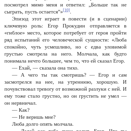
посмотрел мимо меня и ответил: „Больше так не
[10]
сыграть, пусть остается”»
.
Эпизод этот играет в повести (и в сценарии)
ключевую роль: Егор Прокудин отправляется в
«гиблое» место, которое потребует от героя пройти
ряд испытаний его человеческой сущности: «Люба
спокойно, чуть усмешливо, но с едва уловимой
грустью смотрела на него. Молчала, как будто
понимала нечто большее, чем то, что ей сказал Егор.
—
Ехай, — сказала она тихо.
—
А чего ты так смотришь? — Егор и сам
засмотрелся на нее, на утреннюю, хорошую. И
почувствовал тревогу от возможной разлуки с ней. И
ему тоже стало грустно, но он грустить не умел —
он нервничал.
—
Как?
—
Не веришь мне?
Люба долго опять молчала.