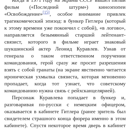
Когда в 1971 году на экраны СССР вышел пятый
фильм («Последний штурм») киноэпопеи
[15]
«Освобождение»
, особое внимание привлек
трагикомический эпизод: в бункер Гитлера (который
к этому времени уже покончил с собой), «в логово»,
направляется безымянный старший лейтенант-
связист, которого в фильме играет знаковый
шукшинский актер Леонид Куравлев. Узнав от
генерала о таком ответственном поручении
командования, герой сразу же просит разрешения
взять с собой гранаты (на экране явственно читается
ироническая ухмылка связиста, которая мгновенно
пропадает, когда тот узнает, что советскому
командованию нужна связь с рейхсканцелярией).
Персонаж Куравлева попадает в бункер и,
разговаривая по-русски с немецким офицером,
оказывается в кабинете Гитлера (ранее зритель был
свидетелем страшного конца фюрера именно в этом
кабинете). Спустя некоторое время дверь в кабинет