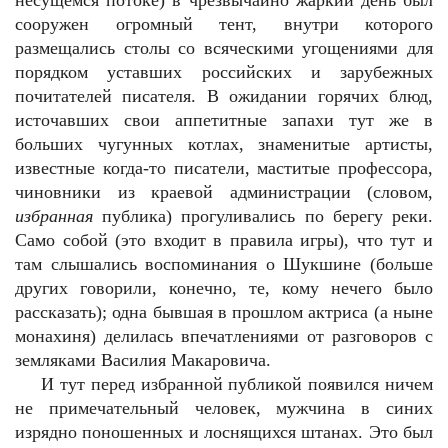
несущемся потоке) в чрезвычайно жаркий день был
сооружен огромный тент, внутри которого
размещались столы со всяческими угощениями для
порядком уставших российских и зарубежных
почитателей писателя. В ожидании горячих блюд,
источавших свои аппетитные запахи тут же в
больших чугунных котлах, знаменитые артисты,
известные когда-то писатели, маститые профессора,
чиновники из краевой администрации (словом,
избранная
публика) прогуливались по берегу реки.
Само собой (это входит в правила игры), что тут и
там слышались воспоминания о Шукшине (больше
других говорили, конечно, те, кому нечего было
рассказать); одна бывшая в прошлом актриса (а ныне
монахиня) делилась впечатлениями от разговоров с
земляками Василия Макаровича.
И тут перед избранной публикой появился ничем
не примечательный человек, мужчина в синих
изрядно поношенных и лоснящихся штанах. Это был