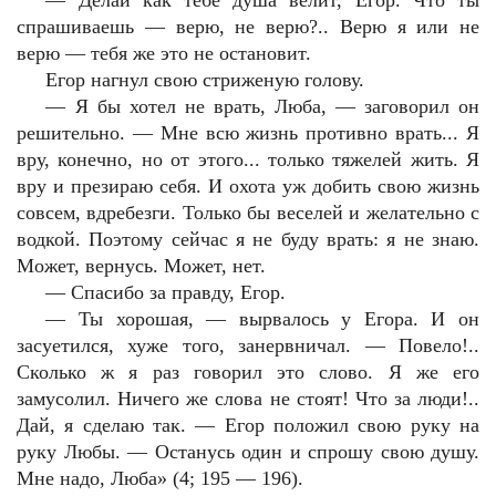
—
Делай как тебе душа велит, Егор. Что ты
спрашиваешь — верю, не верю?.. Верю я или не
верю — тебя же это не остановит.
Егор нагнул свою стриженую голову.
—
Я бы хотел не врать, Люба, — заговорил он
решительно. — Мне всю жизнь противно врать... Я
вру, конечно, но от этого... только тяжелей жить. Я
вру и презираю себя. И охота уж добить свою жизнь
совсем, вдребезги. Только бы веселей и желательно с
водкой. Поэтому сейчас я не буду врать: я не знаю.
Может, вернусь. Может, нет.
—
Спасибо за правду, Егор.
—
Ты хорошая, — вырвалось у Егора. И он
засуетился, хуже того, занервничал. — Повело!..
Сколько ж я раз говорил это слово. Я же его
замусолил. Ничего же слова не стоят! Что за люди!..
Дай, я сделаю так. — Егор положил свою руку на
руку Любы. — Останусь один и спрошу свою душу.
Мне надо, Люба» (4; 195 — 196).