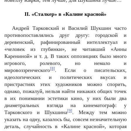
новеллу Кафки, тем лучше, для Шукшина лучше…
II
. «Сталкер» в «Калине красной»
Андрей Тарковский и Василий Шукшин часто
противопоставлялись друг другу: городской и
деревенский, рафинированный интеллектуал и
«человек из глубинки», не читавший «Анны
Карениной» и т. д. В таких оппозициях было много
игрового, ролевого, но немало и
[8]
мировоззренческого
. Если о писательских,
идеологических и политических вкусах и
пристрастиях этих художников можно спорить,
однако, пожалуй, нельзя найти никаких общих точек
в их понимании эстетики кино, у них были два
диаметральных взгляда на кинематограф: у
[9]
Тарковского и Шукшина
. Между тем можно
указать на одну, казалось бы, совсем незначительную
деталь, случайность в «Калине красной», которая