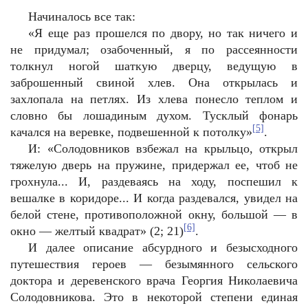
Начиналось все так:
«Я еще раз прошелся по двору, но так ничего и
не придумал; озабоченный, я по рассеянности
толкнул ногой шаткую дверцу, ведущую в
заброшенный свиной хлев. Она открылась и
захлопала на петлях. Из хлева понесло теплом и
словно бы лошадиным духом. Тусклый фонарь
[5]
качался на веревке, подвешенной к потолку»
.
И: «Солодовников взбежал на крыльцо, открыл
тяжелую дверь на пружине, придержал ее, чтоб не
грохнула... И, раздеваясь на ходу, поспешил к
вешалке в коридоре... И когда раздевался, увидел на
белой стене, противоположной окну, большой — в
[6]
окно — желтый квадрат» (2; 21)
.
И далее описание абсурдного и безысходного
путешествия героев — безымянного сельского
доктора и деревенского врача Георгия Николаевича
Солодовникова. Это в некоторой степени единая