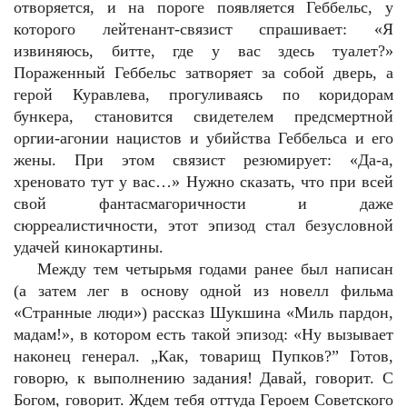
отворяется, и на пороге появляется Геббельс, у
которого лейтенант-связист спрашивает: «Я
извиняюсь, битте, где у вас здесь туалет?»
Пораженный Геббельс затворяет за собой дверь, а
герой Куравлева, прогуливаясь по коридорам
бункера, становится свидетелем предсмертной
оргии-агонии нацистов и убийства Геббельса и его
жены. При этом связист резюмирует: «Да-а,
хреновато тут у вас…» Нужно сказать, что при всей
свой фантасмагоричности и даже
сюрреалистичности, этот эпизод стал безусловной
удачей кинокартины.
Между тем четырьмя годами ранее был написан
(а затем лег в основу одной из новелл фильма
«Странные люди») рассказ Шукшина «Миль пардон,
мадам!», в котором есть такой эпизод: «Ну вызывает
наконец генерал. „Как, товарищ Пупков?” Готов,
говорю, к выполнению задания! Давай, говорит. С
Богом, говорит. Ждем тебя оттуда Героем Советского