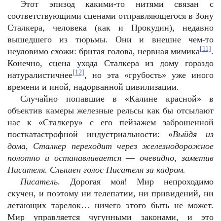
Этот эпизод какими-то нитями связан с
соответствующими сценами отправляющегося в Зону
Сталкера, человека (как и Прокудин), недавно
вышедшего из тюрьмы. Они и внешне чем-то
[11]
неуловимо схожи: бритая голова, нервная мимика
.
Конечно, сцена ухода Сталкера из дому гораздо
[12]
натуралистичнее
, но эта «грубость» уже иного
времени и иной, надорванной цивилизации.
Случайно попавшие в «Калине красной» в
объектив камеры железные рельсы как бы отсылают
нас к «Сталкеру» с его пейзажем заброшенной
посткатастрофной индустриальности: «
Выйдя из
дома, Сталкер переходит через железнодорожное
полотно и останавливается
—
очевидно, заметив
Писателя. Слышен голос Писателя за кадром.
Писатель
. Дорогая моя! Мир непроходимо
скучен, и поэтому ни телепатии, ни привидений, ни
летающих тарелок… ничего этого быть не может.
Мир управляется чугунными законами, и это