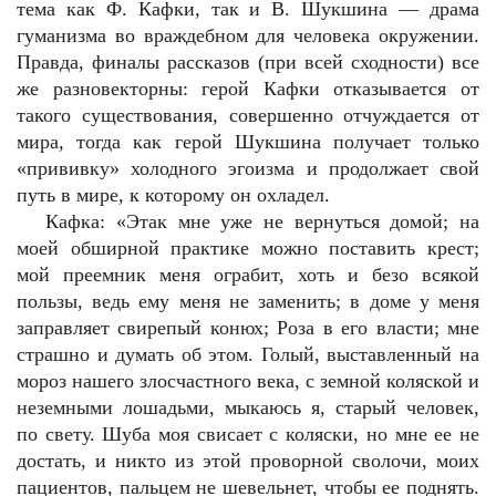
тема как Ф. Кафки, так и В. Шукшина — драма
гуманизма во враждебном для человека окружении.
Правда, финалы рассказов (при всей сходности) все
же разновекторны: герой Кафки отказывается от
такого существования, совершенно отчуждается от
мира, тогда как герой Шукшина получает только
«прививку» холодного эгоизма и продолжает свой
путь в мире, к которому он охладел.
Кафка: «Этак мне уже не вернуться домой; на
моей обширной практике можно поставить крест;
мой преемник меня ограбит, хоть и безо всякой
пользы, ведь ему меня не заменить; в доме у меня
заправляет свирепый конюх; Роза в его власти; мне
страшно и думать об этом. Голый, выставленный на
мороз нашего злосчастного века, с земной коляской и
неземными лошадьми, мыкаюсь я, старый человек,
по свету. Шуба моя свисает с коляски, но мне ее не
достать, и никто из этой проворной сволочи, моих
пациентов, пальцем не шевельнет, чтобы ее поднять.