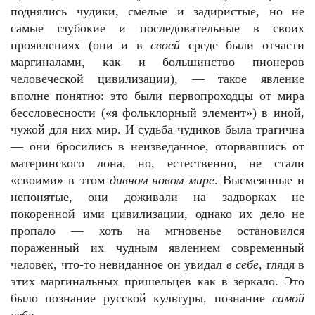
поднялись чудики, смелые и задиристые, но не
самые глубокие и последовательные в своих
проявлениях (они и в
своей
среде были отчасти
маргиналами, как и большинство пионеров
человеческой цивилизации), — такое явление
вполне понятно: это были первопроходцы от мира
бессловесности («я фольклорный элемент») в иной,
чужой для них мир. И судьба чудиков была трагична
— они бросились в неизведанное, оторвавшись от
материнского лона, но, естественно, не стали
«своими» в этом
дивном новом мире
. Высмеянные и
непонятые, они доживали на задворках не
покоренной ими цивилизации, однако их дело не
пропало — хоть на мгновенье остановился
пораженный их чудным явлением современный
человек, что-то невиданное он увидал
в себе
, глядя в
этих маргинальных пришельцев как в зеркало. Это
было познание русской культуры, познание
самой