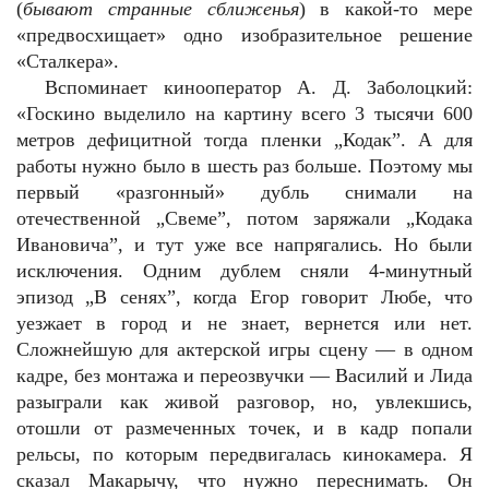
(
бывают странные сближенья
) в какой-то мере
«предвосхищает» одно изобразительное решение
«Сталкера».
Вспоминает кинооператор А. Д. Заболоцкий:
«Госкино выделило на картину всего 3 тысячи 600
метров дефицитной тогда пленки „Кодак”. А для
работы нужно было в шесть раз больше. Поэтому мы
первый «разгонный» дубль снимали на
отечественной „Свеме”, потом заряжали „Кодака
Ивановича”, и тут уже все напрягались. Но были
исключения. Одним дублем сняли 4-минутный
эпизод „В сенях”, когда Егор говорит Любе, что
уезжает в город и не знает, вернется или нет.
Сложнейшую для актерской игры сцену — в одном
кадре, без монтажа и переозвучки — Василий и Лида
разыграли как живой разговор, но, увлекшись,
отошли от размеченных точек, и в кадр попали
рельсы, по которым передвигалась кинокамера. Я
сказал Макарычу, что нужно переснимать. Он