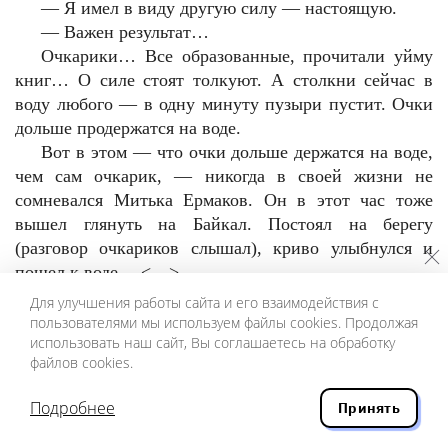
—
Я имел в виду другую силу — настоящую.
—
Важен результат…
Очкарики… Все образованные, прочитали уйму
книг… О силе стоят толкуют. А столкни сейчас в
воду любого — в одну минуту пузыри пустит. Очки
дольше продержатся на воде.
Вот в этом — что очки дольше держатся на воде,
чем сам очкарик, — никогда в своей жизни не
сомневался Митька Ермаков. Он в этот час тоже
вышел глянуть на Байкал. Постоял на берегу
(разговор очкариков слышал), криво улыбнулся и
пошел к воде… <…>
—
Остановите его, он же захлебнется! —
Для улучшения работы сайта и его взаимодействия с
вырвалось у девушки (девушка — еще и в
пользователями мы используем файлы cookies. Продолжая
использовать наш сайт, Вы соглашаетесь на обработку
штанишках, черт бы их побрал с этими
файлов cookies.
штанишками. Моду взяли!)
—
Морж, наверно.
Подробнее
Принять
—
По-моему, он к своим тридцати шести добавил
еще сорок градусов.