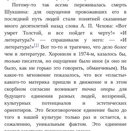
Потому-то так
всеми
переживалась смерть
Шукшина: для ощущения провожавших его в
последний путь людей стали понятней сказанные
много десятилетий назад слова А. П. Чехова: «Вот
умрет Толстой, и все пойдет к черту!» «И
литература?» — спрашивали у него: — «И
[1]
литература!»
Вот то-то и трагично, что дело
более
чем
в литературе
.
Хоронили в 1974-м, казалось бы,
только
писателя, но ощущение было иное (и оно не
было, как ни горько это говорить, обманчивым). На
какое-то мгновение показалось, что все «пласты»
какого-то материка пришли в движение и в этом
скорбном согласии возникает
точка опоры
для
будущего единения разных людей, воззрений,
культурных потенциалов и эстетических
ориентиров. Это безоговорочное единение было до
того в нашей культуре только раз и остается, к
сожалению, уникальным фактом. Это единение