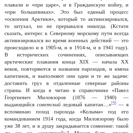
плавали и «при царе», и в Гражданскую войну, и
«при большевиках». Это был единый процесс
«освоения Арктики», который то активизировался,
то затухал, но не прерывался никогда. (Кстати
сказать, интерес к Северному морскому пути всегда
активизировался во время военных действий — это
происходило и в 1905-м, и в 1914-м, и в 1941 году).
В исторических сочинениях, описывающих
арктические плавания конца XIX — начала XX
веков, повторяются и названия пароходов, и имена
капитанов, и выполняют они одни и те же задачи:
доставить груз в отдаленные северные районы
страны. И когда я читаю в справочнике «Павел
Георгиевич Миловзоров (1876 — 1940) —
[9]
выдающийся
советский
ледовый капитан…»
— я
вспоминаю поход парохода «Колыма» под его
командованием 1914 года, когда Миловзорову было
уже 38 лет, и в душу закрадывается сомнение: такой