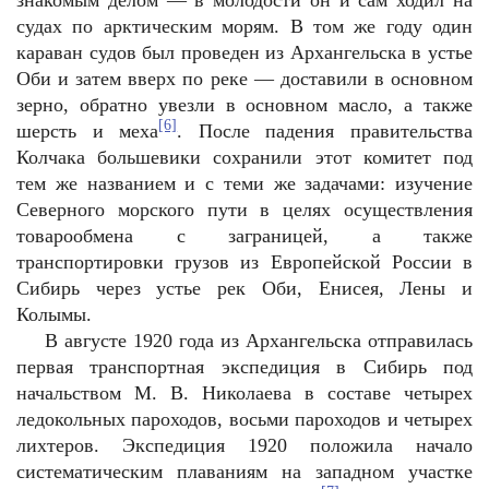
знакомым делом — в молодости он и сам ходил на
судах по арктическим морям. В том же году один
караван cудов был проведен из Архангельска в устье
Оби и затем вверх по реке — доставили в основном
зерно, обратно увезли в основном масло, а также
[6]
шерсть и меха
. После падения правительства
Колчака большевики сохранили этот комитет под
тем же названием и с теми же задачами: изучение
Северного морского пути в целях осуществления
товарообмена с заграницей, а также
транспортировки грузов из Европейской России в
Сибирь через устье рек Оби, Енисея, Лены и
Колымы.
В августе 1920 года из Архангельска отправилась
первая транспортная экспедиция в Сибирь под
начальством М. В. Николаева в составе четырех
ледокольных пароходов, восьми пароходов и четырех
лихтеров. Экспедиция 1920 положила начало
систематическим плаваниям на западном участке