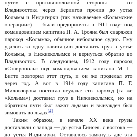
путем с противоположной стороны — от
Владивостока через Берингов пролив до устья
Колымы и Индигирки (так называемые «Колымские
операции») — были предприняты в 1911 году: под
командованием капитана П. А. Трояна был снаряжен
пароход «Колыма», обычное небольшое судно. Ему
удалось за одну навигацию доставить груз в устье
Колымы, в Нижнеколымск и вернуться обратно во
Владивосток. В следующем, 1912 году пароход
«Ставрополь» под командованием капитана М. П.
Битте повторил этот путь, и он же проделал это
через год. А вот в 1914 году капитана П. Г.
Миловзорова постигла неудача: его пароход (та же
«Колыма») доставил груз в Нижнеколымск, но на
обратном пути был зажат льдами и вынужден был
[4]
зимовать во льдах
.
Таким образом, в начале XX века грузы
доставляли с запада — до устья Енисея, с востока —
до устья Индигирки. Оставалось замкнуть две эти