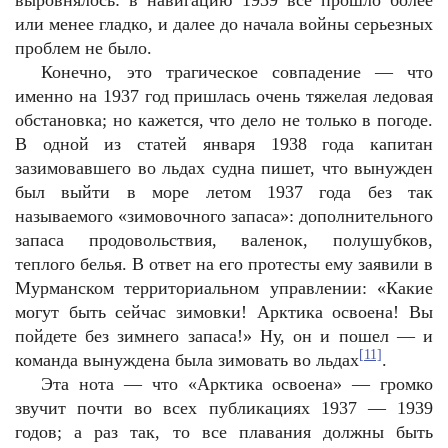
выровнялось: в навигацию 1939 все прошло более
или менее гладко, и далее до начала войны серьезных
проблем не было.
Конечно, это трагическое совпадение — что
именно на 1937 год пришлась очень тяжелая ледовая
обстановка; но кажется, что дело не только в погоде.
В одной из статей января 1938 года капитан
зазимовавшего во льдах судна пишет, что вынужден
был выйти в море летом 1937 года без так
называемого «зимовочного запаса»: дополнительного
запаса продовольствия, валенок, полушубков,
теплого белья. В ответ на его протесты ему заявили в
Мурманском территориальном управлении: «Какие
могут быть сейчас зимовки! Арктика освоена! Вы
пойдете без зимнего запаса!» Ну, он и пошел — и
[11]
команда вынуждена была зимовать во льдах
.
Эта нота — что «Арктика освоена» — громко
звучит почти во всех публикациях 1937 — 1939
годов; а раз так, то все плавания должны быть