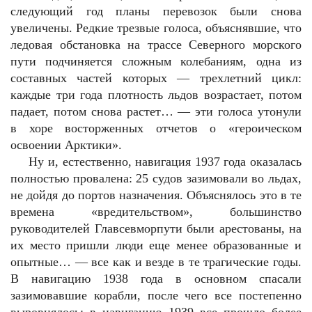
следующий год планы перевозок были снова
увеличены. Редкие трезвые голоса, объяснявшие, что
ледовая обстановка на трассе Северного морского
пути подчиняется сложным колебаниям, одна из
составных частей которых — трехлетний цикл:
каждые три года плотность льдов возрастает, потом
падает, потом снова растет… — эти голоса утонули
в хоре восторженных отчетов о «героическом
освоении Арктики».
Ну и, естественно, навигация 1937 года оказалась
полностью провалена: 25 судов зазимовали во льдах,
не дойдя до портов назначения. Объяснялось это в те
времена «вредительством», большинство
руководителей Главсевморпути были арестованы, на
их место пришли люди еще менее образованные и
опытные… — все как и везде в те трагические годы.
В навигацию 1938 года в основном спасали
зазимовавшие корабли, после чего все постепенно