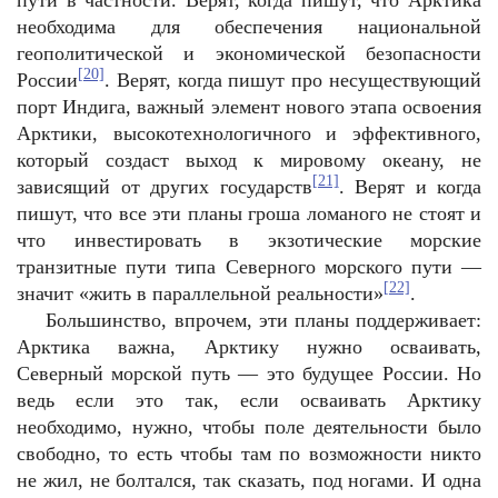
пути в частности. Верят, когда пишут, что Арктика
необходима для обеспечения национальной
геополитической и экономической безопасности
[20]
России
. Верят, когда пишут про несуществующий
порт Индига, важный элемент нового этапа освоения
Арктики, высокотехнологичного и эффективного,
который создаст выход к мировому океану, не
[21]
зависящий от других государств
. Верят и когда
пишут, что все эти планы гроша ломаного не стоят и
что инвестировать в экзотические морские
транзитные пути типа Северного морского пути —
[22]
значит «жить в параллельной реальности»
.
Большинство, впрочем, эти планы поддерживает:
Арктика важна, Арктику нужно осваивать,
Северный морской путь — это будущее России. Но
ведь если это так, если осваивать Арктику
необходимо, нужно, чтобы поле деятельности было
свободно, то есть чтобы там по возможности никто
не жил, не болтался, так сказать, под ногами. И одна