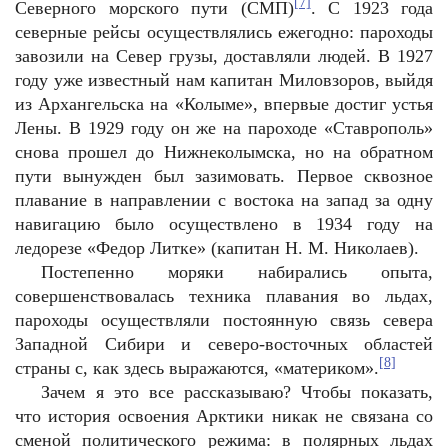
[7]
Северного морского пути (СМП)
. С 1923 года
северные рейсы осуществлялись ежегодно: пароходы
завозили на Север грузы, доставляли людей. В 1927
году уже известный нам капитан Миловзоров, выйдя
из Архангельска на «Колыме», впервые достиг устья
Лены. В 1929 году он же на пароходе «Ставрополь»
снова прошел до Нижнеколымска, но на обратном
пути вынужден был зазимовать. Первое сквозное
плавание в направлении с востока на запад за одну
навигацию было осуществлено в 1934 году на
ледорезе «Федор Литке» (капитан Н. М. Николаев).
Постепенно моряки набирались опыта,
совершенствовалась техника плавания во льдах,
пароходы осуществляли постоянную связь севера
Западной Сибири и северо-восточных областей
[8]
страны с, как здесь выражаются, «материком».
Зачем я это все рассказываю? Чтобы показать,
что история освоения Арктики никак не связана со
сменой политического режима: в полярных льдах