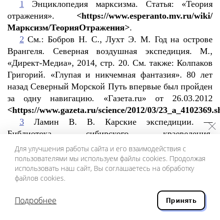
1
Энциклопедия марксизма. Статья: «Теория
отражения».
<https://www.esperanto.mv.ru/wiki/
Марксизм/ТеорияОтражения>
.
2
См.: Бобров Н. С., Лухт Э. М. Год на острове
Врангеля. Северная воздушная экспедиция. М.,
«Директ-Медиа», 2014, стр. 20. См. также: Колпаков
Григорий. «Глупая и никчемная фантазия». 80 лет
назад Северный Морской Путь впервые был пройден
за одну навигацию. «Газета.ru» от 26.03.2012
<https://www.gazeta.ru/science/2012/03/23_a_4102369.
3
Ламин В. В. Карские экспедиции. —
Библиотека сибирского краеведения.
<http://bsk.nios.ru/enciklodediya/karskie-ekspedicii>
.
Для улучшения работы сайта и его взаимодействия с
4
Дубравин А. И. Колымский рейс парохода
пользователями мы используем файлы cookies. Продолжая
использовать наш сайт, Вы соглашаетесь на обработку
«Ставрополь» (1929 — 1930). Магадан,
файлов cookies.
«Магаданское книжное издательство», 1983.
5
Евгенов Н. И., Купецкий В. Н. Полярная
Подробнее
Принять
экспедиция на ледоколах «Таймыр» и «Вайгач» в
1910 — 1915 годах. Санкт-Петербург, «ГеоГраф»,