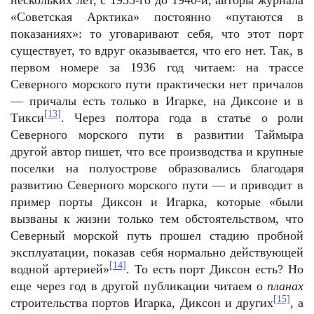
нескольких лет, с 1935-го до 1940-й, авторы журнала
«Советская Арктика» постоянно «путаются в
показаниях»: то уговаривают себя, что этот порт
существует, то вдруг оказывается, что его нет. Так, в
первом номере за 1936 год читаем: на трассе
Северного морского пути практически нет причалов
— причалы есть только в Игарке, на Диксоне и в
[13]
Тикси
. Через полтора года в статье о роли
Северного морского пути в развитии Таймыра
другой автор пишет, что все производства и крупные
поселки на полуострове образовались благодаря
развитию Северного морского пути — и приводит в
пример порты Диксон и Игарка, которые «были
вызваны к жизни только тем обстоятельством, что
Северный морской путь прошел стадию пробной
эксплуатации, показав себя нормально действующей
[14]
водной артерией»
. То есть порт Диксон есть? Но
еще через год в другой публикации читаем о
планах
[15]
строительства портов Игарка, Диксон и других
, а