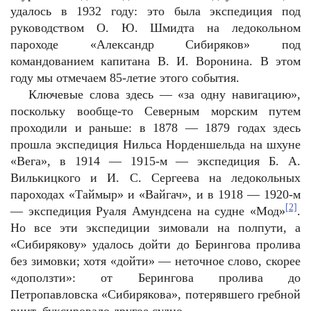
удалось в 1932 году: это была экспедиция под
руководством О. Ю. Шмидта на ледокольном
пароходе «Александр Сибиряков» под
командованием капитана В. И. Воронина. В этом
году мы отмечаем 85-летие этого события.
Ключевые слова здесь — «за одну навигацию»,
поскольку вообще-то Северным морским путем
проходили и раньше: в 1878 — 1879 годах здесь
прошла экспедиция Нильса Норденшельда на шхуне
«Вега», в 1914 — 1915-м — экспедиция Б. А.
Вилькицкого и И. С. Сергеева на ледокольных
пароходах «Таймыр» и «Вайгач», и в 1918 — 1920-м
[2]
— экспедиция Руаля Амундсена на судне «Мод»
.
Но все эти экспедиции зимовали на полпути, а
«Сибирякову» удалось дойти до Берингова пролива
без зимовки; хотя «дойти» — неточное слово, скорее
«доползти»: от Берингова пролива до
Петропавловска «Сибирякова», потерявшего гребной