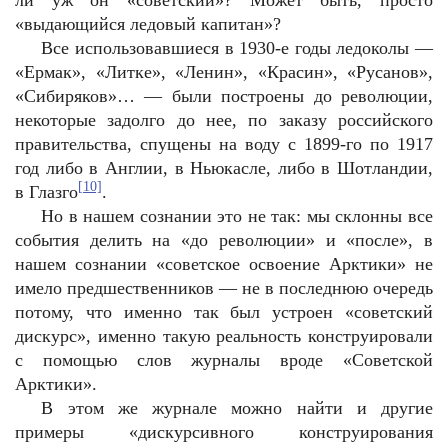
ли уж он «советский»? Может быть, просто
«выдающийся ледовый капитан»?
Все использовавшиеся в 1930-е годы ледоколы —
«Ермак», «Литке», «Ленин», «Красин», «Русанов»,
«Сибиряков»… — были построены до революции,
некоторые задолго до нее, по заказу российского
правительства, спущены на воду с 1899-го по 1917
год либо в Англии, в Ньюкасле, либо в Шотландии,
[10]
в Глазго
.
Но в нашем сознании это не так: мы склонны все
события делить на «до революции» и «после», в
нашем сознании «советское освоение Арктики» не
имело предшественников — не в последнюю очередь
потому, что именно так был устроен «советский
дискурс», именно такую реальность конструировали
с помощью слов журналы вроде «Советской
Арктики».
В этом же журнале можно найти и другие
примеры «дискурсивного конструирования