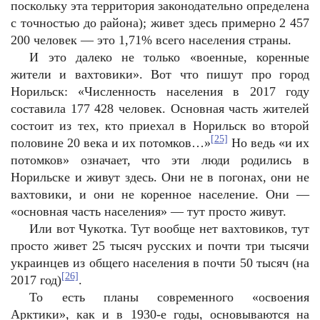
поскольку эта территория законодательно определена
с точностью до района); живет здесь примерно 2 457
200
человек — это 1,71% всего населения страны.
И это далеко не только «военные, коренные
жители и вахтовики». Вот что пишут про город
Норильск: «Численность населения в 2017 году
составила 177 428 человек. Основная часть жителей
состоит из тех, кто приехал в Норильск во второй
[25]
половине 20 века и их потомков…»
Но ведь «и их
потомков» означает, что эти люди родились в
Норильске и живут здесь. Они не в погонах, они не
вахтовики, и они не коренное население. Они —
«основная часть населения» — тут просто живут.
Или вот Чукотка. Тут вообще нет вахтовиков, тут
просто живет 25 тысяч русских и почти три тысячи
украинцев из общего населения в почти 50 тысяч (на
[26]
2017 год)
.
То есть планы современного «освоения
Арктики», как и в 1930-е годы, основываются на