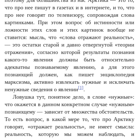
поэтому для большинства из нас Арктика — это то,
что про нее пишут в газетах и в интернете, и то, что
про нее говорят по телевизору, сопровождая слова
картинками. При этом вопрос об истинности или
ложности этих слов и этих картинок вообще не
ставится: мысль, что «слова отражают реальность»,
— это остатки старой и давно отвергнутой «теории
отражения», согласно которой результаты познания
какого-то явления должны быть относительно
адекватны познаваемому явлению, а для этого
познающий должен, как пишет энциклопедия
марксизма, активно извлекать нужные и исключать
[1]
ненужные сведения о явлении
.
Ловушка тут, понятное дело, в слове «нужные»:
что окажется в данном конкретном случае «нужным»
познающему — зависит от множества обстоятельств.
То есть вопрос, в какой мере то, что про Арктику
говорят, «отражает реальность», не имеет смысла:
реальность, которую мы можем наблюдать, и