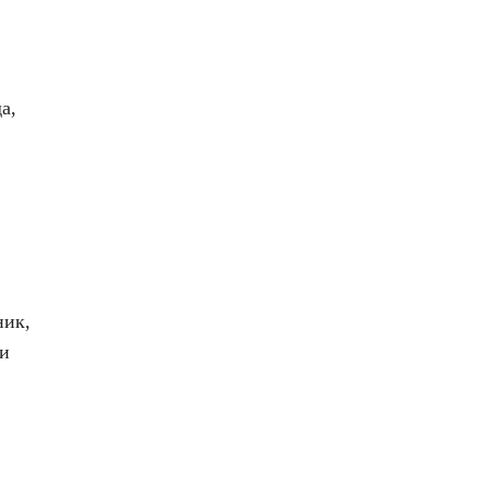
а,
ник,
ми