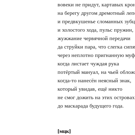
вовеки не придут, картавых кро
на берегу другом дремотный леп
и предвкушенье сломанных зубц
и холостого хода, пульс пружин,
жужжание червячной передачи
да струйки пара, что слегка сипя
через неплотно пригнанную муф
когда листает чуждая рука
потёртый мануал, на чьей облож
когда-то нанесён неясный знак,
который увидав, ещё никто
не смог дожить на этих островах
до маскарада будущего года.
[мцк]