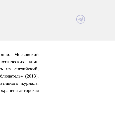
кончил Московский
оэтических книг,
сь на английский,
людатель» (2013),
ативного журнала.
охранена авторская