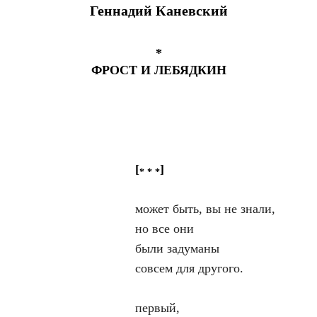
Г
еннадий
К
аневский
*
ФРОСТ И ЛЕБЯДКИН
[
]
* * *
может быть, вы не знали,
но все они
были задуманы
совсем для другого.
первый,