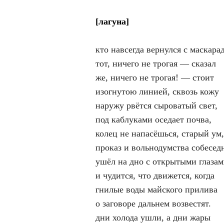
[лагуна]
кто навсегда вернулся с маскарад
тот, ничего не трогая — сказал
же, ничего не трогая! — стоит
изогнутою линией, сквозь кожу
наружу рвётся сыроватый свет,
под каблуками оседает почва,
колец не напасёшься, старый ум,
проказ и вольнодумства собесед
ушёл на дно с открытыми глаза
и чудится, что движется, когда
гнилые воды майского прилива
о заговоре дальнем возвестят.
дни холода ушли, а дни жары