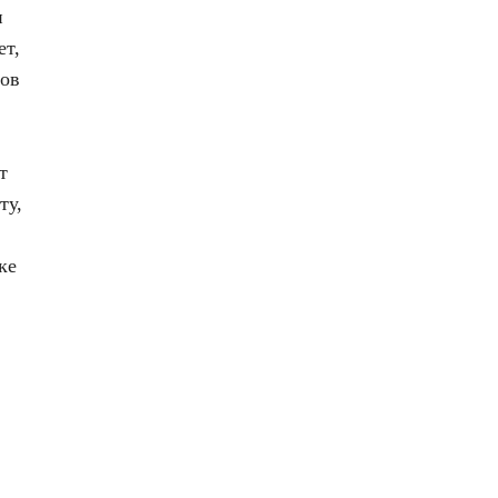
н
ет,
ов
т
ту,
ке