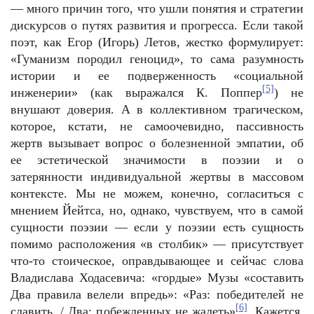
— много причин того, что ушли понятия и стратегии
дискурсов о путях развития и прогресса. Если такой
поэт, как Егор (Игорь) Летов, жестко формулирует:
«Гуманизм породил геноцид», то сама разумность
истории и ее подверженность «социальной
[5]
инженерии» (как выражался К. Поппер
) не
внушают доверия. А в коллективном трагическом,
которое, кстати, не самоочевидно, пассивность
жертв вызывает вопрос о болезненной эмпатии, об
ее эстетической значимости в поэзии и о
затерянности индивидуальной жертвы в массовом
контексте. Мы не можем, конечно, согласиться с
мнением Йейтса, но, однако, чувствуем, что в самой
сущности поэзии — если у поэзии есть сущность
помимо расположения «в столбик» — присутствует
что-то стоическое, оправдывающее и сейчас слова
Владислава Ходасевича: «гордые» Музы «составить
Два правила велели впредь»: «Раз: победителей не
[6]
славить. / Два: побежденных не жалеть»
. Кажется,