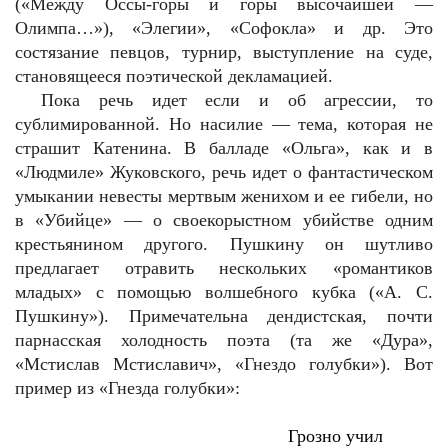
(«Между Оссы-горы и горы высочайшей —
Олимпа…»), «Элегии», «Софокла» и др. Это
состязание певцов, турнир, выступление на суде,
становящееся поэтической декламацией.
Пока речь идет если и об агрессии, то
сублимированной. Но насилие — тема, которая не
страшит Катенина. В балладе «Ольга», как и в
«Людмиле» Жуковского, речь идет о фантастическом
умыкании невесты мертвым женихом и ее гибели, но
в «Убийце» — о своекорыстном убийстве одним
крестьянином другого. Пушкину он шутливо
предлагает отравить нескольких «романтиков
младых» с помощью волшебного кубка («А. С.
Пушкину»). Примечательна дендистская, почти
парнасская холодность поэта (та же «Дура»,
«Мстислав Мстиславич», «Гнездо голубки»). Вот
пример из «Гнезда голубки»:
Грозно учил