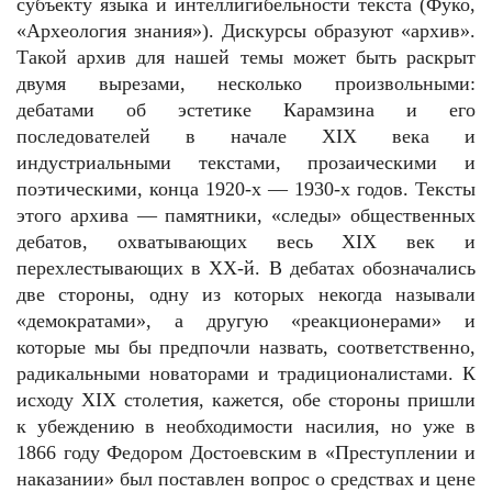
субъекту языка и интеллигибельности текста (Фуко,
«Археология знания»). Дискурсы образуют «архив».
Такой архив для нашей темы может быть раскрыт
двумя вырезами, несколько произвольными:
дебатами об эстетике Карамзина и его
последователей в начале XIX века и
индустриальными текстами, прозаическими и
поэтическими, конца 1920-х — 1930-х годов. Тексты
этого архива — памятники, «следы» общественных
дебатов, охватывающих весь XIX век и
перехлестывающих в ХХ-й. В дебатах обозначались
две стороны, одну из которых некогда называли
«демократами», а другую «реакционерами» и
которые мы бы предпочли назвать, соответственно,
радикальными новаторами и традиционалистами. К
исходу XIX столетия, кажется, обе стороны пришли
к убеждению в необходимости насилия, но уже в
1866 году Федором Достоевским в «Преступлении и
наказании» был поставлен вопрос о средствах и цене