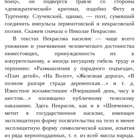
боец», он подвергся травле со стороны
«демократической» критики, подобно Фету и
Тургеневу. Случевский, однако, — поэт, сумевший
соединить импульсы лермонтовской и некрасовской
поэзии. Скажем сначала о Николае Некрасове.
В текстах Некрасова насилие — чаще всего
унижение и уничижение человеческого достоинства
нижестоящих, принужденность их к
изнурительному, а иногда несущему гибель труду и
терпению: «Размышления у парадного подъезда»,
«Плач детей», «На Волге», «Железная дорога», «В
полном разгаре страда деревенская…» и т. д.
Известное восьмистишие «Вчерашний день, часу в
шестом…» посвящено публичному телесному
наказанию. Здесь Некрасов, как и в «Шевченко»,
метит в государственное насилие, имеющее
эксплицитную форму посягательства на тело и менее
эксплицитную форму символической казни, изъятия
из ряда верноподданных, т. е. из всей массы народа.