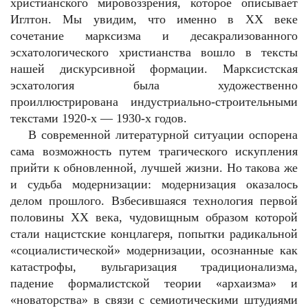
христианского мировоззрения, которое описывает
Иглтон. Мы увидим, что именно в ХХ веке
сочетание марксизма и десакрализованного
эсхатологического христианства вошло в тексты
нашей дискурсивной формации. Марксистская
эсхатология была художественно
проиллюстрирована индустриально-строительными
текстами 1920-х — 1930-х годов.
В современной литературной ситуации оспорена
сама возможность путем трагического искупления
прийти к обновленной, лучшей жизни. Но такова же
и судьба модернизации: модернизация оказалось
делом прошлого. Взбесившаяся технология первой
половины XX века, чудовищным образом которой
стали нацистские концлагеря, попытки радикальной
«социалистической» модернизации, осознанные как
катастрофы, вульгаризация традиционализма,
падение формалистской теории «архаизма» и
«новаторства» в связи с семиотическими штудиями