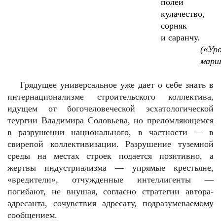
полей
кулачество,
сорняк
и саранчу.
(«Ур
марш
Грядущее универсальное уже дает о себе знать в
интернационализме строительского коллектива,
идущем от богочеловеческой эсхатологической
теургии Владимира Соловьева, но преломляющемся
в разрушении национального, в частности — в
свирепой коллективизации. Разрушение туземной
среды на местах строек подается позитивно, а
жертвы индустриализма — упрямые крестьяне,
«вредители», отчужденные интеллигенты —
погибают, не внушая, согласно стратегии автора-
адресанта, сочувствия адресату, подразумеваемому
сообщением.