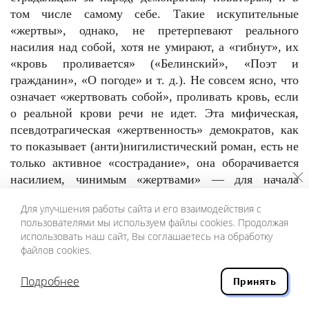
том числе самому себе. Такие искупительные
«жертвы», однако, не претерпевают реального
насилия над собой, хотя не умирают, а «гибнут», их
«кровь проливается» («Белинский», «Поэт и
гражданин», «О погоде» и т. д.). Не совсем ясно, что
означает «жертвовать собой», проливать кровь, если
о реальной крови речи не идет. Эта мифическая,
псевдотрагическая «жертвенность» демократов, как
то показывает (анти)нигилистический роман, есть не
только активное «сострадание», она оборачивается
насилием, чинимым «жертвами» — для начала
Нечаевым, стреляющим в своих товарищей Иванова
Для улучшения работы сайта и его взаимодействия с
и Прыжова.
пользователями мы используем файлы cookies. Продолжая
Отсюда странный вывод: по сути, новатор
использовать наш сайт, Вы соглашаетесь на обработку
Некрасов, подобно Петру Верховенскому или
файлов cookies.
Горданову, не слишком-то чуток к насилию как
таковому. Случевский тут и впрямь проявляет, по
Подробнее
Принять
сравнению с Некрасовым, редкую чувствительность.