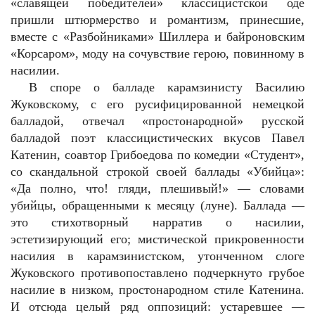
«славящей победителей» классицистской оде
пришли штюрмерство и романтизм, принесшие,
вместе с «Разбойниками» Шиллера и байроновским
«Корсаром», моду на сочувствие герою, повинному в
насилии.
В споре о балладе карамзинисту Василию
Жуковскому, с его русифицированной немецкой
балладой, отвечал «простонародной» русской
балладой поэт классицистических вкусов Павел
Катенин, соавтор Грибоедова по комедии «Студент»,
со скандальной строкой своей баллады «Убийца»:
«Да полно, что! гляди, плешивый!» — словами
убийцы, обращенными к месяцу (луне). Баллада —
это стихотворный нарратив о насилии,
эстетизирующий его; мистической прикровенности
насилия в карамзинистском, утонченном слоге
Жуковского противопоставлено подчеркнуто грубое
насилие в низком, простонародном стиле Катенина.
И отсюда целый ряд оппозиций: устаревшее —