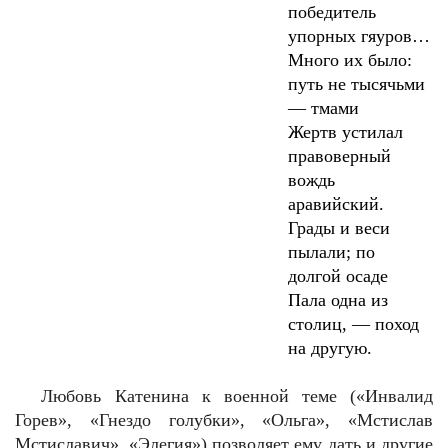
победитель
упорных гяуров…
Много их было:
путь не тысячьми
— тмами
Жертв устилал
правоверный
вождь
аравийский.
Грады и веси
пылали; по
долгой осаде
Пала одна из
столиц, — поход
на другую.
Любовь Катенина к военной теме («Инвалид
Горев», «Гнездо голубки», «Ольга», «Мстислав
Мстиславич», «Элегия») позволяет ему дать и другие