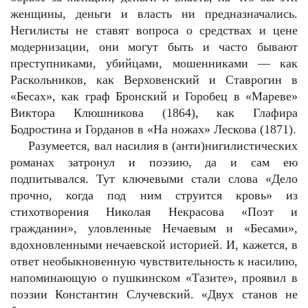
женщины, деньги и власть ни предназначались.
Негилисты не ставят вопроса о средствах и цене
модернизации, они могут быть и часто бывают
преступниками, убийцами, мошенниками — как
Раскольников, как Верховенский и Ставрогин в
«Бесах», как граф Бронский и Горобец в «Мареве»
Виктора Клюшникова (1864), как Глафира
Бодростина и Горданов в «На ножах» Лескова (1871).
Разумеется, вал насилия в (анти)нигилистических
романах затронул и поэзию, да и сам ею
подпитывался. Тут ключевыми стали слова «Дело
прочно, когда под ним струится кровь» из
стихотворения Николая Некрасова «Поэт и
гражданин», уловленные Нечаевым и «Бесами»,
вдохновленными нечаевской историей. И, кажется, в
ответ необыкновенную чувствительность к насилию,
напоминающую о пушкинском «Тазите», проявил в
поэзии Константин Случевский. «Двух станов не