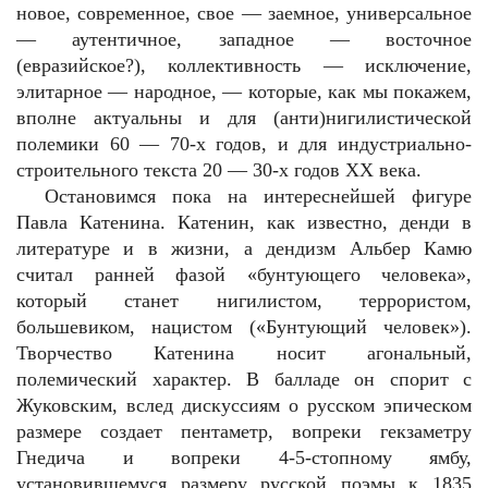
новое, современное, свое — заемное, универсальное
— аутентичное, западное — восточное
(евразийское?), коллективность — исключение,
элитарное — народное, — которые, как мы покажем,
вполне актуальны и для (анти)нигилистической
полемики 60 — 70-х годов, и для индустриально-
строительного текста 20 — 30-х годов XX века.
Остановимся пока на интереснейшей фигуре
Павла Катенина. Катенин, как известно, денди в
литературе и в жизни, а дендизм Альбер Камю
считал ранней фазой «бунтующего человека»,
который станет нигилистом, террористом,
большевиком, нацистом («Бунтующий человек»).
Творчество Катенина носит агональный,
полемический характер. В балладе он спорит с
Жуковским, вслед дискуссиям о русском эпическом
размере создает пентаметр, вопреки гекзаметру
Гнедича и вопреки 4-5-стопному ямбу,
установившемуся размеру русской поэмы к 1835