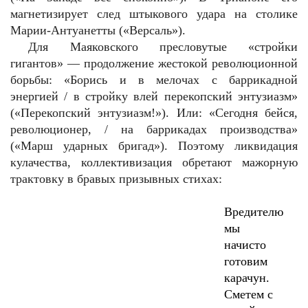
магнетизирует след штыкового удара на столике
Марии-Антуанетты («Версаль»).
Для Маяковского пресловутые «стройки
гигантов» — продолжение жестокой революционной
борьбы: «Борись и в мелочах с баррикадной
энергией / в стройку влей перекопский энтузиазм»
(«Перекопский энтузиазм!»). Или: «Сегодня бейся,
революционер, / на баррикадах производства»
(«Марш ударных бригад»). Поэтому ликвидация
кулачества, коллективизация обретают мажорную
трактовку в бравых призывных стихах:
Вредителю
мы
начисто
готовим
карачун.
Сметем с