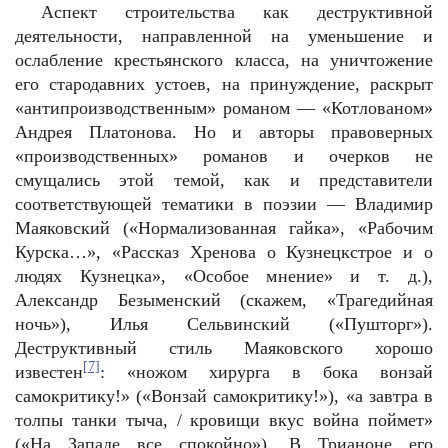
Аспект строительства как деструктивной
деятельности, направленной на уменьшение и
ослабление крестьянского класса, на уничтожение
его стародавних устоев, на принуждение, раскрыт
«антипроизводственным» романом — «Котлованом»
Андрея Платонова. Но и авторы правоверных
«производственных» романов и очерков не
смущались этой темой, как и представители
соответствующей тематики в поэзии — Владимир
Маяковский («Нормализованная гайка», «Рабочим
Курска…», «Рассказ Хренова о Кузнецкстрое и о
людях Кузнецка», «Особое мнение» и т. д.),
Александр Безыменский (скажем, «Трагедийная
ночь»), Илья Сельвинский («Пушторг»).
Деструктивный стиль Маяковского хорошо
[7]
известен
: «ножом хирурга в бока вонзай
самокритику!» («Вонзай самокритику!»), «а завтра в
толпы танки тыча, / кровищи вкус война поймет»
(«На Западе все спокойно»). В Трианоне его