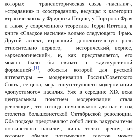
которых — трансисторическая связь «насилия»,
«страдания» и «сострадания», ведущая к категории
«трагического» у Фридриха Ницше, у Нортропа Фрая
и также у современного теоретика Терри Иглтона, в
книге «Сладкое насилие» вольно следующего Фраю.
Другой аспект, играющий дополнительную роль
относительно первого, — исторический, вернее,
«археологический», и, как представляется, его
можно было бы связать с «дискурсивной
[1]
формацией»
, объекты которой для русской
литературы — модернизация России/Советского
Союза, ее цена, мера сопутствующего модернизации
«допустимого» насилия. Уже в середине XIX века
центральным понятием модернизации стала
революция, что отнюдь немаловажно для нас в год
столетия большевистской Октябрьской революции.
Оба подхода представляют собой лишь ракурсы темы
поэтического насилия, лишь точки зрения, из
которых обилие поэтических текстов может