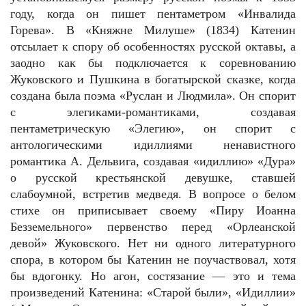
году, когда он пишет пентаметром «Инвалида
Горева». В «Княжне Милуше» (1834) Катенин
отсылает к спору об особенностях русской октавы, а
заодно как бы подключается к соревнованию
Жуковского и Пушкина в богатырской сказке, когда
создана была поэма «Руслан и Людмила». Он спорит
с элегиками-романтиками, создавая
пентаметрическую «Элегию», он спорит с
антологическими идиллиями ненавистного
романтика А. Дельвига, создавая «идиллию» «Дура»
о русской крестьянской девушке, ставшей
слабоумной, встретив медведя. В вопросе о белом
стихе он приписывает своему «Пиру Иоанна
Безземельного» первенство перед «Орлеанской
девой» Жуковского. Нет ни одного литературного
спора, в котором бы Катенин не поучаствовал, хотя
бы вдогонку. Но агон, состязание — это и тема
произведений Катенина: «Старой были», «Идиллии»