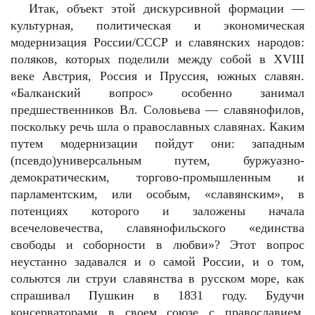
Итак, объект этой дискурсивной формации —
культурная, политическая и экономическая
модернизация России/СССР и славянских народов:
поляков, которых поделили между собой в XVIII
веке Австрия, Россия и Пруссия, южных славян.
«Балканский вопрос» особенно занимал
предшественников Вл. Соловьева — славянофилов,
поскольку речь шла о православных славянах. Каким
путем модернизации пойдут они: западным
(псевдо)универсальным путем, буржуазно-
демократическим, торгово-промышленным и
парламентским, или особым, «славянским», в
потенциях которого и заложены начала
всечеловечества, славянофильского «единства
свободы и соборности в любви»? Этот вопрос
неустанно задавался и о самой России, и о том,
сольются ли струи славянства в русском море, как
спрашивал Пушкин в 1831 году. Будучи
консерваторами в своем союзе с православием,