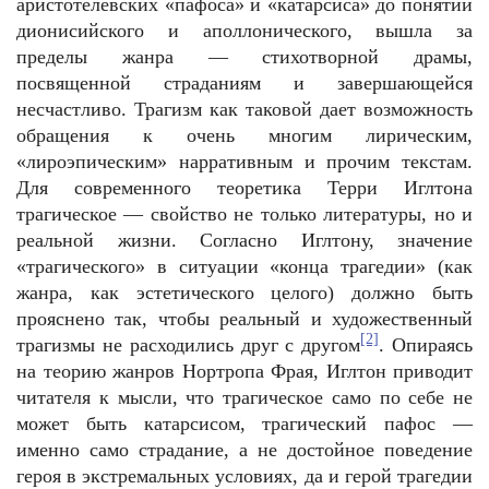
аристотелевских «пафоса» и «катарсиса» до понятий
дионисийского и аполлонического, вышла за
пределы жанра — стихотворной драмы,
посвященной страданиям и завершающейся
несчастливо. Трагизм как таковой дает возможность
обращения к очень многим лирическим,
«лироэпическим» нарративным и прочим текстам.
Для современного теоретика Терри Иглтона
трагическое — свойство не только литературы, но и
реальной жизни. Согласно Иглтону, значение
«трагического» в ситуации «конца трагедии» (как
жанра, как эстетического целого) должно быть
прояснено так, чтобы реальный и художественный
[2]
трагизмы не расходились друг с другом
. Опираясь
на теорию жанров Нортропа Фрая, Иглтон приводит
читателя к мысли, что трагическое само по себе не
может быть катарсисом, трагический пафос —
именно само страдание, а не достойное поведение
героя в экстремальных условиях, да и герой трагедии