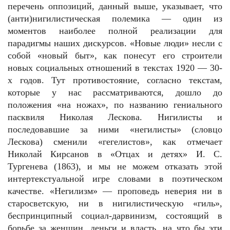
перечень оппозиций, данный выше, указывает, что
(анти)нигилистическая полемика — один из
моментов наиболее полной реализации для
парадигмы наших дискурсов. «Новые люди» несли с
собой «новый быт», как понесут его строители
новых социальных отношений в текстах 1920 — 30-
х годов. Тут противостояние, согласно текстам,
которые у нас рассматриваются, дошло до
положения «на ножах», по названию гениального
пасквиля Николая Лескова. Нигилисты и
последовавшие за ними «негилисты» (словцо
Лескова) сменили «гегелистов», как отмечает
Николай Кирсанов в «Отцах и детях» И. С.
Тургенева (1863), и мы не можем отказать этой
интертекстуальной игре словами в поэтическом
качестве. «Негилизм» — проповедь неверия ни в
старосветскую, ни в нигилистическую «гиль»,
беспринципный социал-дарвинизм, состоящий в
борьбе за женщин, деньги и власть, на что бы эти