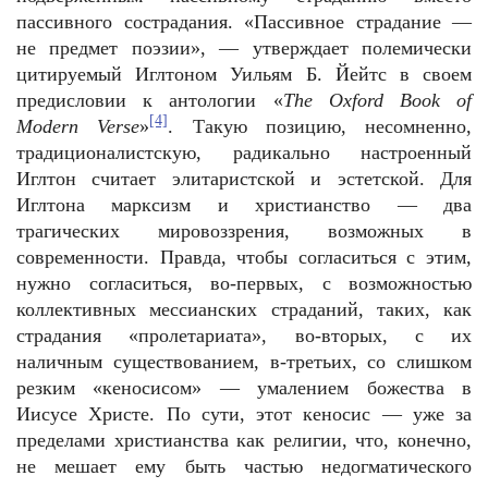
пассивного сострадания. «Пассивное страдание —
не предмет поэзии», — утверждает полемически
цитируемый Иглтоном Уильям Б. Йейтс в своем
предисловии к антологии «
The
Oxford
Book
of
[4]
Modern Verse
»
. Такую позицию, несомненно,
традиционалистскую, радикально настроенный
Иглтон считает элитаристской и эстетской. Для
Иглтона марксизм и христианство — два
трагических мировоззрения, возможных в
современности. Правда, чтобы согласиться с этим,
нужно согласиться, во-первых, с возможностью
коллективных мессианских страданий, таких, как
страдания «пролетариата», во-вторых, с их
наличным существованием, в-третьих, со слишком
резким «кеносисом» — умалением божества в
Иисусе Христе. По сути, этот кеносис — уже за
пределами христианства как религии, что, конечно,
не мешает ему быть частью недогматического