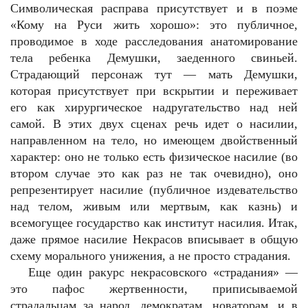
Символическая расправа присутствует и в поэме
«Кому на Руси жить хорошо»: это публичное,
проводимое в ходе расследования анатомирование
тела ребенка Демушки, заеденного свиньей.
Страдающий персонаж тут — мать Демушки,
которая присутствует при вскрытии и переживает
его как хирургическое надругательство над ней
самой. В этих двух сценах речь идет о насилии,
направленном на тело, но имеющем двойственный
характер: оно не только есть физическое насилие (во
втором случае это как раз не так очевидно), оно
репрезентирует насилие (публичное издевательство
над телом, живым или мертвым, как казнь) и
всемогущее государство как институт насилия. Итак,
даже прямое насилие Некрасов вписывает в общую
схему морального унижения, а не просто страдания.
Еще один ракурс некрасовского «страдания» —
это пафос жертвенности, приписываемой
страдальцам за народ, демократам, новаторам, и в