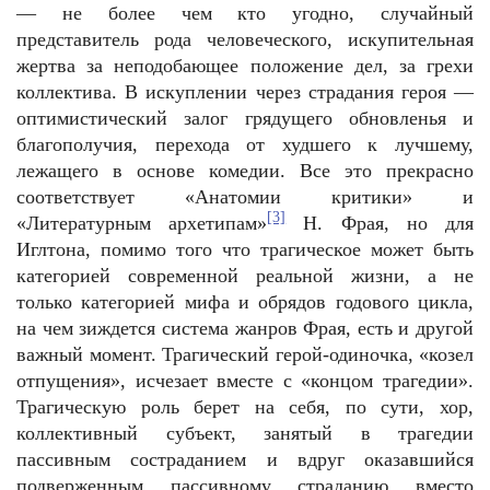
— не более чем кто угодно, случайный
представитель рода человеческого, искупительная
жертва за неподобающее положение дел, за грехи
коллектива. В искуплении через страдания героя —
оптимистический залог грядущего обновленья и
благополучия, перехода от худшего к лучшему,
лежащего в основе комедии. Все это прекрасно
соответствует «Анатомии критики» и
[3]
«Литературным архетипам»
Н. Фрая, но для
Иглтона, помимо того что трагическое может быть
категорией современной реальной жизни, а не
только категорией мифа и обрядов годового цикла,
на чем зиждется система жанров Фрая, есть и другой
важный момент. Трагический герой-одиночка, «козел
отпущения», исчезает вместе с «концом трагедии».
Трагическую роль берет на себя, по сути, хор,
коллективный субъект, занятый в трагедии
пассивным состраданием и вдруг оказавшийся
подверженным пассивному страданию вместо