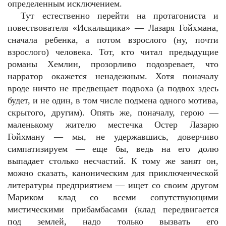
определенным исключением.
Тут естественно перейти на протагониста и
повествователя «Искальщика» — Лазаря Гойхмана,
сначала ребенка, а потом взрослого (ну, почти
взрослого) человека. Тот, кто читал предыдущие
романы Хемлин, прозорливо подозревает, что
нарратор окажется ненадежным. Хотя поначалу
вроде ничто не предвещает подвоха (а подвох здесь
будет, и не один, в том числе подмена одного мотива,
скрытого, другим). Опять же, поначалу, герою —
маленькому жителю местечка Остер Лазарю
Гойхману — мы, не удержавшись, доверчиво
симпатизируем — еще бы, ведь на его долю
выпадает столько несчастий. К тому же занят он,
можно сказать, каноническим для приключенческой
литературы предприятием — ищет со своим другом
Мариком клад со всеми сопутствующими
мистическими прибамбасами (клад передвигается
под землей, надо только вызвать его