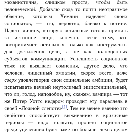
механистична, слишком проста, чтобы быть
человеческой. Добавлю сюда то почти неотразимое
обаяние, которым Хемлин наделяет своих
социопатов, — что, вероятно, близко к истине.
Надеть личину, которую остальные готовы принять
за истинное лицо, конечно, легче тому, кто
воспринимает остальных только как инструменты
для достижения цели, а не как полноценных
субъектов коммуникации. Успешность социопатов
тоже не вызывает сомнения, другое дело, что
человек, лишенный эмпатии, скорее всего, даже
сверх
удовлетворив свои социальные амбиции, будет
испытывать вечный неутолимый экзистенциальный,
что ли, голод, наподобие, ну, скажем, вампира — тот
же Питер Уоттс недаром проводит эту параллель в
[4]
своей «Ложной слепоте»
. Тем не менее именно это
свойство способствует выживанию в кризисные
периоды — надо полагать, процент социопатов
среди уцелевших будет заметно больше, чем в целом