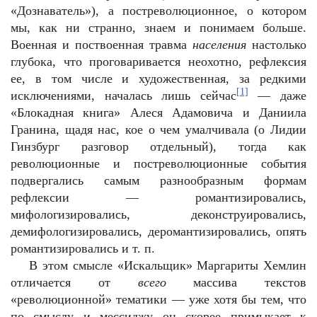
«Дознаватель»), а постреволюционное, о котором
мы, как ни странно, знаем и понимаем больше.
Военная и поствоенная травма
населения
настолько
глубока, что проговаривается неохотно, рефлексия
ее, в том числе и художественная, за редкими
[1]
исключениями, началась лишь сейчас
— даже
«Блокадная книга» Алеся Адамовича и Даниила
Гранина, щадя нас, кое о чем умалчивала (о Лидии
Гинзбург разговор отдельный), тогда как
революционные и постреволюционные события
подвергались самым разнообразным формам
рефлексии — романтизировались,
мифологизировались, деконструировались,
демифологизировались, деромантизировались, опять
романтизировались и т. п.
В этом смысле «Искальщик» Маргариты Хемлин
отличается от
всего
массива текстов
«революционной» тематики — уже хотя бы тем, что
по смыслу и мессиджу он скорее примыкает к