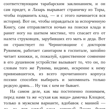
соответствующим тарабарским заклинанием, и он
сам придет, и Лазарь вырывает страничку из Торы,
чтобы подманить клад, — и с этого начинается вся
история). Вот он, чтобы оправдаться за испорченную
Книгу, сам отправляется ночью на поиски клада и
ранит ногу на шатком мостике, что спасает его от
налета струковцев, зарубивших его мать и деда. Вот
он странствует по Черниговщине с доктором
Рувимом, работает санитаром в госпитале, запойно
читает книжки, и, пожалуй, единственное сомнение
в его душевном устройстве вызывает то, что он, по
словам того же Рувима, видимо, искренне к нему
привязавшегося, из всего прочитанного корпуса
поэзии способен выбирать и запоминать только
редкую дрянь… Ну так с кем не бывает.
На самом деле, как мы постепенно понимаем,
перед нами та же «сухая как маца» дамочка Клоцвог,
только в мужском варианте, вдобавок с манией —
да, да, тот самый клад, который Лазарь будет