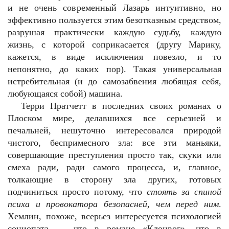
и не очень современный Лазарь интуитивно, но
эффективно пользуется этим безотказным средством,
разрушая практически каждую судьбу, каждую
жизнь, с которой соприкасается (другу Марику,
кажется, в виде исключения повезло, и то
непонятно, до каких пор). Такая универсальная
истребительная (и до самозабвения любящая себя,
любующаяся собой) машина.
Терри Пратчетт в последних своих романах о
Плоском мире, делавшихся все серьезней и
печальней, нешуточно интересовался природой
чистого, беспримесного зла: все эти маньяки,
совершающие преступления просто так, скуки или
смеха ради, ради самого процесса, и, главное,
толкающие в сторону зла других, готовых
подчиниться просто потому, что
стоять за спиной
психа и провокатора безопасней, чем перед ним
.
Хемлин, похоже, всерьез интересуется психологией
социопата — что в романе «Клоцвог», что в