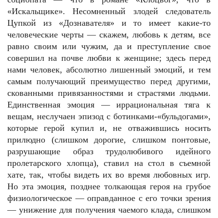
«Искальщике». Несомненный злодей следователь
Цупкой из «Дознавателя» и то имеет какие-то
человеческие черты — скажем, любовь к детям, все
равно своим или чужим, да и преступление свое
совершил на почве любви к женщине; здесь перед
нами человек, абсолютно лишенный эмоций, и тем
самым получающий преимущество перед другими,
скованными привязанностями и страстями людьми.
Единственная эмоция — иррациональная тяга к
вещам, неслучаен эпизод с ботинками-«бульдогами»,
которые герой купил и, не отважившись носить
прилюдно (слишком дорогие, слишком понтовые,
разрушающие образ трудолюбивого идейного
пролетарского хлопца), ставил на стол в съемной
хате, так, чтобы видеть их во время любовных игр.
Но эта эмоция, позднее толкающая героя на грубое
физиологическое — оправданное с его точки зрения
— унижение для получения чаемого клада, слишком