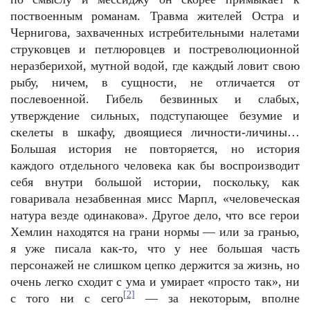
поствоенным романам. Травма жителей Остра и
Чернигова, захваченных истребительными налетами
струковцев и петлюровцев и постреволюционной
неразберихой, мутной водой, где каждый ловит свою
рыбу, ничем, в сущности, не отличается от
послевоенной. Гибель безвинных и слабых,
утверждение сильных, подступающее безумие и
скелеты в шкафу, двоящиеся личности-личины…
Большая история не повторяется, но история
каждого отдельного человека как бы воспроизводит
себя внутри большой истории, поскольку, как
говаривала незабвенная мисс Марпл, «человеческая
натура везде одинакова». Другое дело, что все герои
Хемлин находятся на грани нормы — или за гранью,
я уже писала как-то, что у нее большая часть
персонажей не слишком цепко держится за жизнь, но
очень легко сходит с ума и умирает «просто так», ни
[2]
с того ни с сего
— за некоторым, вполне