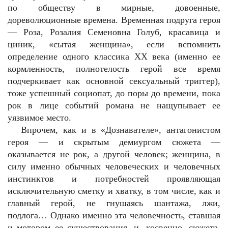
по обществу в мирные, довоенные,
дореволюционные времена. Временная подруга героя
— Роза, Розалия Семеновна Голуб, красавица и
циник, «сытая женщина», если вспомнить
определение одного классика ХХ века (именно ее
кормленность, полнотелость герой все время
подчеркивает как основной сексуальный триггер),
тоже успешный социопат, до поры до времени, пока
рок в лице событий романа не нащупывает ее
уязвимое место.
Впрочем, как и в «Дознавателе», антагонистом
героя — и скрытым демиургом сюжета —
оказывается не рок, а другой человек; женщина, в
силу именно обычных человеческих и человечных
инстинктов и потребностей проявляющая
исключительную сметку и хватку, в том числе, как и
главный герой, не гнушаясь шантажа, лжи,
подлога… Однако именно эта человечность, ставшая
и мотором ее существования, и, косвенно, сюжета,