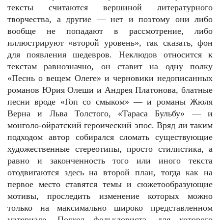
тексты считаются вершиной литературного
творчества, а другие — нет и поэтому они либо
вообще не попадают в рассмотрение, либо
иллюстрируют «второй уровень», так сказать, фон
для появления шедевров. Неклюдов относится к
текстам равнозначно, он ставит на одну полку
«Песнь о вещем Олеге» и черновики недописанных
романов Юрия Олеши и Андрея Платонова, блатные
песни вроде «Гоп со смыком» — и романы Жюля
Верна и Льва Толстого, «Тараса Бульбу» — и
монголо-ойратский героический эпос. Вряд ли таким
подходом автор собирался сломать существующие
художественные стереотипы, просто стилистика, а
равно и законченность того или иного текста
отодвигаются здесь на второй план, тогда как на
первое место ставятся темы и сюжетообразующие
мотивы, проследить изменение которых можно
только на максимально широко представленном
материале. Подход фольклориста, для которого