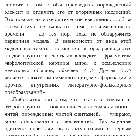
состоит в том, чтобы проследить порождающий
элемент и отличить его от вторичных наслоений.
Это похоже на археологические изыскания: слой за
слоем снимаются варианты темы, ее изменения во
времени — до тех пор, пока не обнаружится
первичная модель. В зависимости от вида этой
модели все тексты, по мнению автора, распадаются
на две группы: «...часть их восходит к фрагментам
мифологической картины мира, к осмыслению
некоторых обрядов, обычаев <…> Другая <…>
является продуктом символизации, метафоризации и
прочих внутренних литературно-фольклорных
преобразований».
Любопытно при этом, что тексты с темами из
второй группы — появившиеся из «символизации»,
читай, порожденные чистой фантазией, — умирают,
когда сталкиваются с реальностью. Так «лунные
одиссеи» перестали быть актуальными с первым
полетом на Луну (правда, появились мистификации,