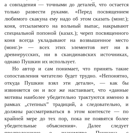
а совпадения — точными до деталей, что остается
только развести руками. «Перед посвящением
любимого скакуна ему надо об этом сказать (монг.);
коня, отсылаемого на вольный выпас, накрывают
специальной попоной (казах.); череп посвященного
коня всегда укладывают на возвышенное место
(монг.)» — всех этих элементов нет ни в
древнерусских, ни в скандинавских источниках,
однако Пушкин их использует.
Но автор и сам понимает, что принять такие
сопоставления читателю будет трудно. «Непонятно,
откуда Пушкин взял эти детали», — как бы
извиняется он и все же настаивает, что «данные
мотивы наиболее убедительно трактуются именно в
рамках „степных” традиций, а следовательно, и
должны рассматриваться в этом контексте — по
крайней мере до тех пор, пока не появятся более
убедительные объяснения». Далее следует
предположение о знакомстве Пушкина с