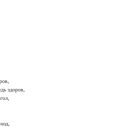
ров,
дь здоров,
гол,
,
ход,