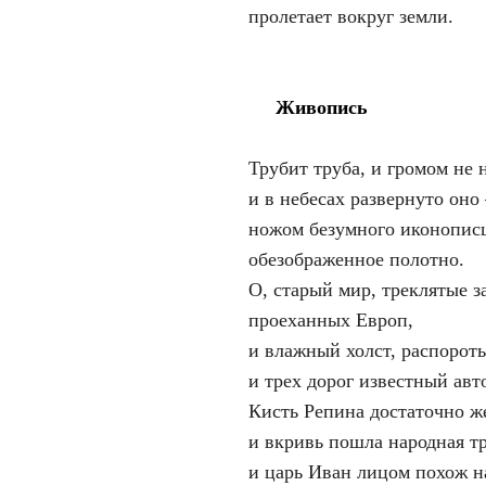
пролетает вокруг земли.
Живопись
Трубит труба, и громом не 
и в небесах развернуто оно
ножом безумного иконопис
обезображенное полотно.
О, старый мир, треклятые з
проеханных Европ,
и влажный холст, распорот
и трех дорог известный авт
Кисть Репина достаточно ж
и вкривь пошла народная тр
и царь Иван лицом похож н