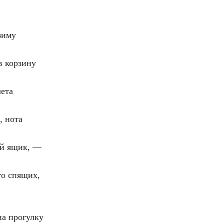
зиму
в корзину
лета
, нота
ий ящик, —
го спящих,
на прогулку