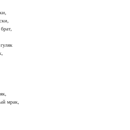
ки,
ски,
 брат,
 гуляк
к,
як,
ый мрак,