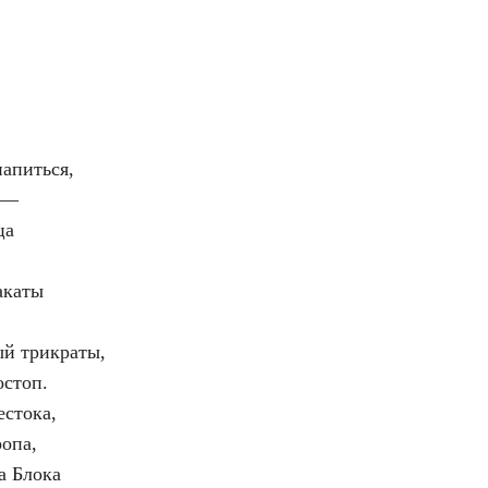
напиться,
 —
ца
акаты
ый трикраты,
остоп.
естока,
опа,
а Блока