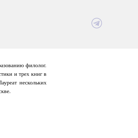
разованию филолог.
стики и трех книг в
Лауреат нескольких
скве.