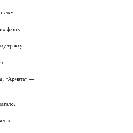
атулку
 по факту
му тракту
та
ся, «Армата» —
атало,
алла