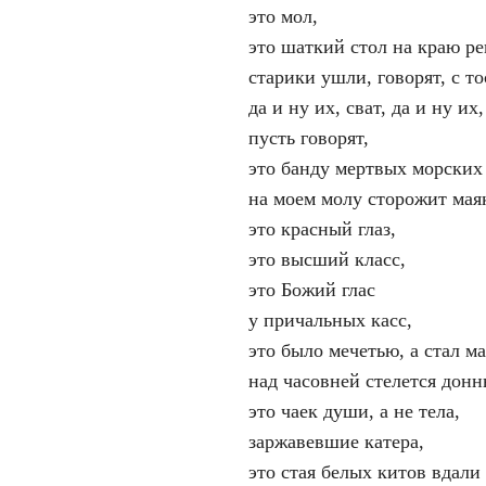
это мол,
это шаткий стол на краю ре
старики ушли, говорят, с то
да и ну их, сват, да и ну их,
пусть говорят,
это банду мертвых морских
на моем молу сторожит мая
это красный глаз,
это высший класс,
это Божий глас
у причальных касс,
это было мечетью, а стал ма
над часовней стелется донн
это чаек души, а не тела,
заржавевшие катера,
это стая белых китов вдали