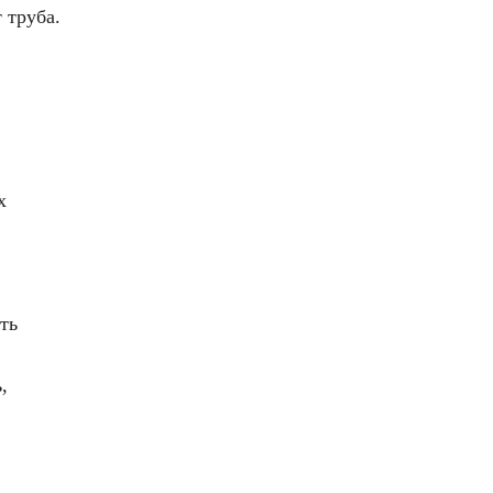
 труба.
х
ть
,