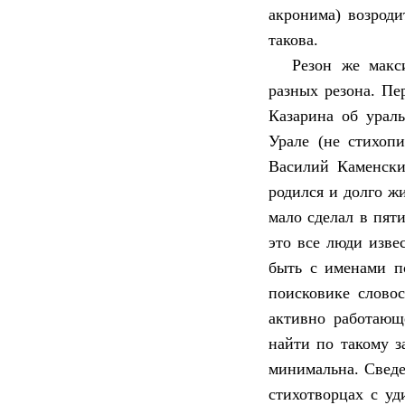
акронима) возроди
такова.
Резон же макс
разных резона. Пе
Казарина об ураль
Урале (не стихопи
Василий Каменский
родился и долго ж
мало сделал в пят
это все люди изве
быть с именами п
поисковике слово
активно работающ
найти по такому з
минимальна. Сведе
стихотворцах с у