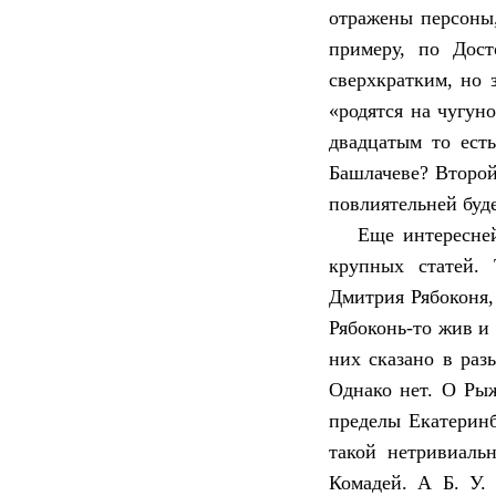
отражены персоны
примеру, по Дост
сверхкратким, но 
«родятся на чугун
двадцатым то есть
Башлачеве? Второй
повлиятельней буд
Еще интересне
крупных статей.
Дмитрия Рябоконя,
Рябоконь-то жив и
них сказано в раз
Однако нет. О Ры
пределы Екатеринб
такой нетривиаль
Комадей. А Б. У.