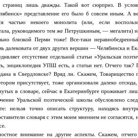
 страниц лишь дважды. Такой вот сюрприз. В усло
лябинск» представление его было б совсем иным. А ве
ся частью некоего монолита (или, если воспользо
тала, руководимого тем же Петрушкиным, — мегалита) не
льно близкой Перми тоже! Все-таки неравнобедренны
мь далековата от двух других вершин — Челябинска и Ек
удивляет отсутствие отдельной статьи «Уральская поэти
ть, энциклопедия УПШ есть, а статьи нет. Отчего так? 
здана в Свердловске? Вряд ли. Скажем, Товарищество 
котором присутствует, тоже организовали далеко отсюда,
нутых в словаре, сейчас в Екатеринбурге проживает ли
ючение Уральской поэтической школы обусловлено след
те: нельзя точно описать структуру, находясь внутр
ставители словаря с этим моим мнением не согласятся, 
се.
ностное внимание на другие аспекты. Скажем, отчего