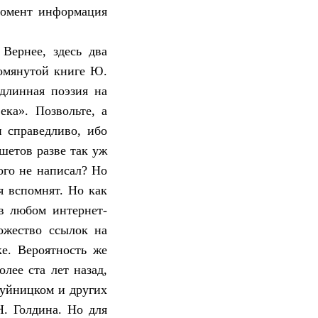
 момент информация
Вернее, здесь два
помянутой книге Ю.
одлинная поэзия на
ека». Позвольте, а
и справедливо, ибо
шетов разве так уж
ого не написал? Но
я вспомнят. Но как
в любом интернет-
ожество ссылок на
е. Вероятность же
лее ста лет назад,
Буйницком и других
. Голдина. Но для