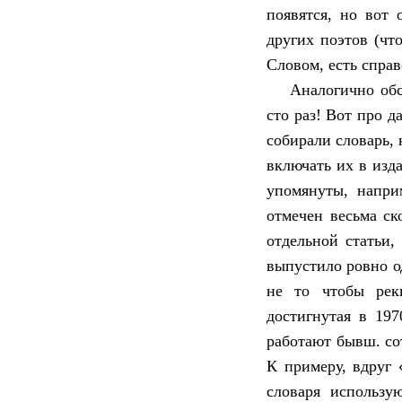
появятся, но вот 
других поэтов (чт
Словом, есть спра
Аналогично обс
сто раз! Вот про д
собирали словарь,
включать их в изд
упомянуты, напри
отмечен весьма ск
отдельной статьи,
выпустило ровно о
не то чтобы рекв
достигнутая в 197
работают бывш. со
К примеру, вдруг 
словаря использу