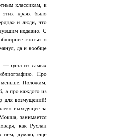
тным классикам, к
в этих краях было
ердца» и люди, что
инувшим недавно. С
 обширнее статьи о
мянул, да и вообще
а — одна из самых
иблиографию. Про
ь меньше. Положим,
, а про каждого из
ор для возмущений!
леко выходящее за
 Мокша, занимается
оваря, как Руслан
о нем, думаю, еще