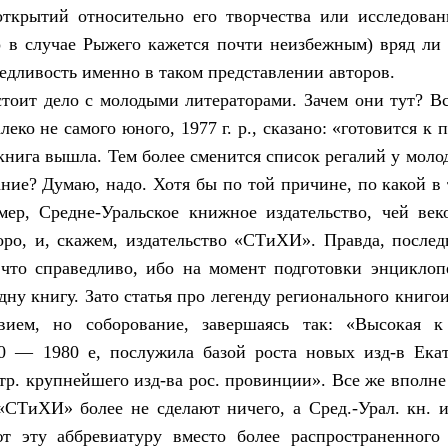
открытий относительно его творчества или исследова
о в случае Рыжего кажется почти неизбежным) вряд ли 
ведливость именно в таком представлении авторов.
тоит дело с молодыми литераторами. Зачем они тут? В
алеко не самого юного, 1977 г. р., сказано: «готовится к 
 книга вышла. Тем более сменится список регалий у моло
ание? Думаю, надо. Хотя бы по той причине, по какой в
мер, Средне-Уральское книжное издательство, чей век
оро, и, скажем, издательство «СТиХИ». Правда, послед
 что справедливо, ибо на момент подготовки энциклоп
дну книгу. Зато статья про легенду регионального книго
ием, но соборование, завершаясь так: «Высокая к
0 — 1980 е, послужила базой роста новых изд-в Екат
тр. крупнейшего изд-ва рос. провинции». Все же вполне
«СТиХИ» более не сделают ничего, а Сред.-Урал. кн. и
ют эту аббревиатуру вместо более распространенного 