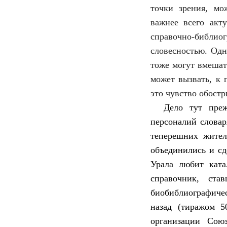
точки зрения, мо
важнее всего акту
справочно-библио
словесностью. Одн
тоже могут вмешат
может вызвать, к 
это чувство обостр
Дело тут преж
персоналий словар
теперешних жител
объединились и сд
Урала любит ката
справочник, ст
биобиблиографиче
назад (тиражом 5
организации Сою