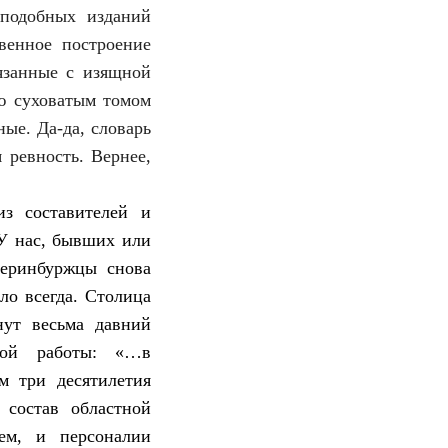
 подобных изданий
твенное построение
язанные с изящной
ию суховатым томом
ые. Да-да, словарь
 ревность. Вернее,
з составителей и
 У нас, бывших или
теринбуржцы снова
ло всегда. Столица
нут весьма давний
ной работы: «…в
м три десятилетия
 состав областной
ем, и персоналии