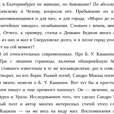
, в Екатеринбурге не жившие, но бывавшие? По абсолю
оевскому и Чехову, вопросов нет. Пребывание их 
запоминающимся и для них, и для города. «Мороз до с
олитейных заводах», незабываемы. Сложнее с веком, м
. Отчего, к примеру, статья о Демьяне Бедном много
 из них и жил в Свердловске долго, и в песне город упо
ет на сей момент?
й об относительных современниках. Про Б. У. Кашкин
 Три с лишним страницы, включая обширнейшую б
 ставшего известным в те же восьмидесятые, раз в сем
 творит, но вот Борис Рыжий погиб, Сандро Мокша погиб
ы менее, нежели о Б. У. Кашкине. Вот тут бы и прост
жем пишут и еще премного напишут. Он — явление, да
урга и Урала. Исследованием того, что сделал Сандро
ный поэт и автор многих интересных статей этого сл
 Кашкин — он же весь на виду жил. Воспоминания 