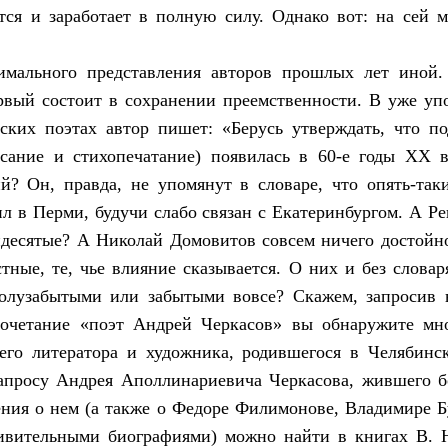
тся и заработает в полную силу. Однако вот: на сей
имального представления авторов прошлых лет иной. 
рвый состоит в сохранении преемственности. В уже у
ских поэтах автор пишет: «Берусь утверждать, что п
сание и стихопечатание) появилась в 60-е годы XX в
? Он, правда, не упомянут в словаре, что опять-так
ил в Перми, будучи слабо связан с Екатеринбургом. А Ре
идесятые? А Николай Домовитов совсем ничего достойн
стные, те, чье влияние сказывается. О них и без словар
олузабытыми или забытыми вовсе? Скажем, запросив 
сочетание «поэт Андрей Черкасов» вы обнаружите мн
его литератора и художника, родившегося в Челябинск
апросу Андрея Аполлинариевича Черкасова, жившего бо
ния о нем (а также о Федоре Филимонове, Владимире 
дивительными биографиями) можно найти в книгах В. Н