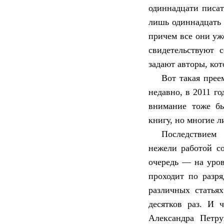
одиннадцати писат
лишь одиннадцать 
причем все они уже
свидетельствуют 
задают авторы, кот
Вот такая прее
недавно, в 2011 г
внимание тоже бы
книгу, но многие л
Последствием 
нежели работой со
очередь — на уро
проходит по разря
различных статья
десятков раз. И 
Александра Петру