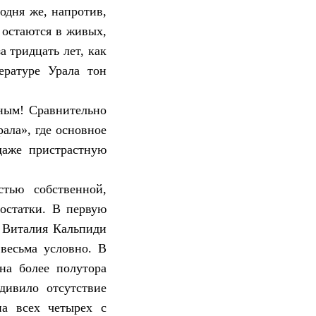
одня же, напротив,
 остаются в живых,
а тридцать лет, как
ературе Урала тон
нным! Сравнительно
ала», где основное
даже пристрастную
стью собственной,
достатки. В первую
 Виталия Кальпиди
 весьма условно. В
на более полутора
дивило отсутствие
на всех четырех с