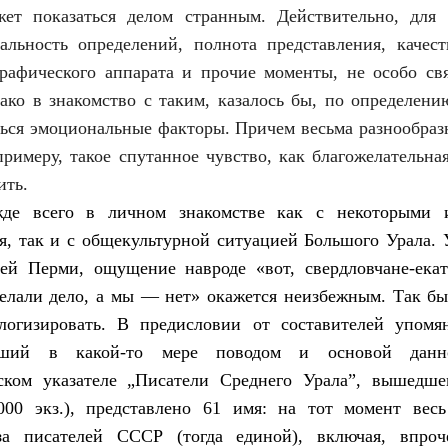
жет показаться делом странным. Действительно, для
альность определений, полнота представления, качес
графического аппарата и прочие моменты, не особо св
ако в знакомство с таким, казалось бы, по определен
ься эмоциональные факторы. Причем весьма разнообразн
примеру, такое спутанное чувство, как благожелательная
ить.
де всего в личном знакомстве как с некоторыми и
я, так и с общекультурной ситуацией Большого Урала.
ей Перми, ощущение навроде «вот, свердловчане-ека
елали дело, а мы — нет» окажется неизбежным. Так бы
логизировать. В предисловии от составителей упомя
авший в какой-то мере поводом и основой дан
ском указателе „Писатели Среднего Урала”, вышедше
000 экз.), представлено 61 имя: на тот момент весь
за писателей СССР (тогда единой), включая, впроч