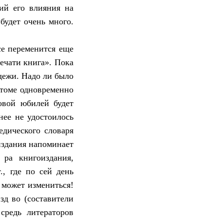
ний его влияния на
будет очень много.
се переменится еще
печати книга». Пока
дежи. Надо ли было
 томе одновременно
овой юбилей будет
нее не удостоилось
едического словаря
издания напоминает
 ра книгоиздания,
., где по сей день
 может измениться!
зд во (составители
средь литераторов