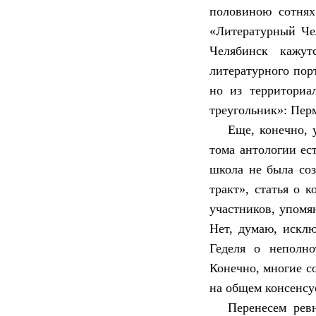
половиною сотнях
«Литературный Че
Челябинск кажут
литературного пор
но из территориа
треугольник»: Пер
Еще, конечно, 
тома антологии ес
школа не была со
тракт», статья о 
участников, упомя
Нет, думаю, искл
Геделя о неполно
Конечно, многие со
на общем консенсу
Перенесем рев