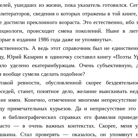
елей, ушедших из жизни, пока указатель готовился. Сег
литераторов, сведения о которых отражены в той книге,
 достигли преклонного возраста. Это естественно, ибо з
социологи, происходит смена поколений. Ныне в лит
орые в издании 1986 года даже не упомянуты».
мственность. А ведь этот справочник был не единстве
оду, Юрий Казарин в одиночку составил книгу «Поэты Ур
ло уделено екатеринбуржцам. Очень субъективную, 
и вообще сумели сделать подобное?
такой ревности, обусловленной скорее бездеятельно
седей, станет, понятное дело, желание выискивать не
вне имен. Конечно, отмеченное многими неприсутствие
ду примечательных курьезов. Да и неприсутствие это
х и библиографических справках его фамилия приведе
часто — в очень важных контекстах. Скорее, меня у
шкина. Стал проверять — оказалось, он упомянут 