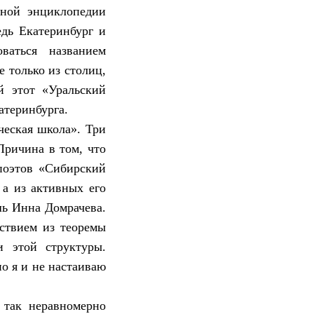
вной энциклопедии
дь Екатеринбург и
ваться названием
 только из столиц,
й этот «Уральский
атеринбурга.
ческая школа». Три
Причина в том, что
поэтов «Сибирский
 а из активных его
шь Инна Домрачева.
ствием из теоремы
и этой структуры.
но я и не настаиваю
 так неравномерно