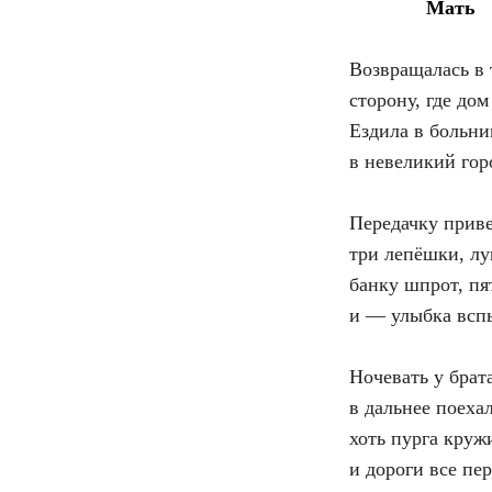
Мать
Возвращалась в
сторону, где дом
Ездила в больни
в невеликий гор
Передачку прив
три лепёшки, лу
банку шпрот, пя
и — улыбка всп
Ночевать у брата
в дальнее поехал
хоть пурга круж
и дороги все пе