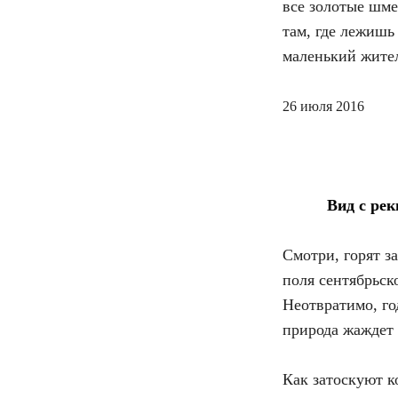
все золотые шм
там, где лежишь
маленький жите
26 июля 2016
Вид с рек
Смотри, горят з
поля сентябрьск
Неотвратимо, год
природа жаждет
Как затоскуют к