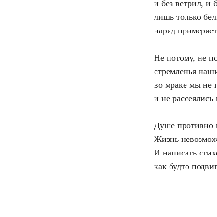
и без ветрил, и б
лишь только бе
наряд примеряет
Не потому, не п
стремленья наши
во мраке мы не 
и не рассеялись
Душе противно 
Жизнь невозмож
И написать сти
как будто подви