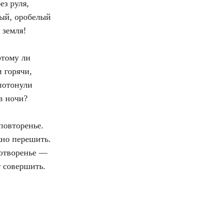
ез руля,
лый, оробелый
 земля!
отому ли
 горячи,
потонули
 в ночи?
повторенье.
но перешить.
хотворенье —
г совершить.