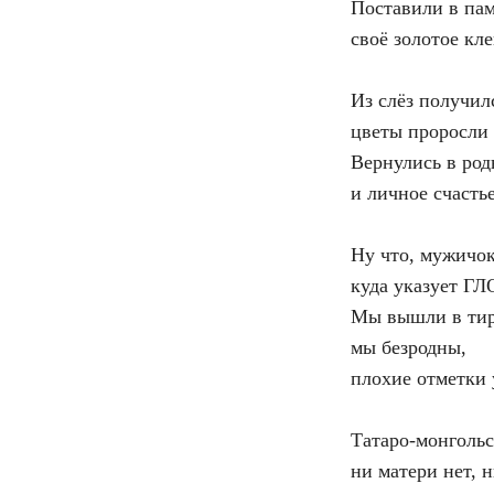
Поставили в пам
своё золотое кл
Из слёз получил
цветы проросли 
Вернулись в род
и личное счасть
Ну что, мужичок
куда указует Г
Мы вышли в ти
мы безродны,
плохие отметки 
Татаро-монгольс
ни матери нет, н