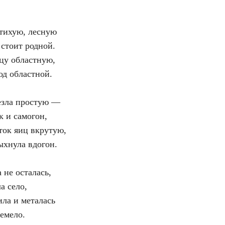
 тихую, лесную
 стоит родной.
цу областную,
од областной.
езла простую —
к и самогон,
ток яиц вкрутую,
ыхнула вдогон.
 не осталась,
а село,
ила и металась
ремело.