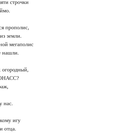
яти строчки
еймо.
ся прополис,
из земли.
ной мегаполис
е нашли.
 огородный,
ЛОНАСС?
раж,
у нас.
кому игу
и отца.