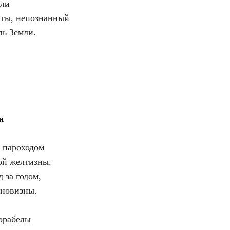
ели
 ты, непознанный
ль Земли.
и
а пароходом
ой желтизны.
 за годом,
 новизны.
орабелы