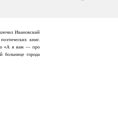
Окончил Ивановский
поэтических книг.
ко «А я вам — про
й больнице города