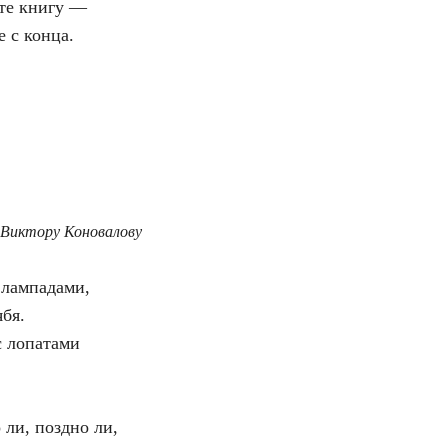
ете книгу —
е с конца.
Виктору Коновалову
 лампадами,
ябя.
с лопатами
 ли, поздно ли,