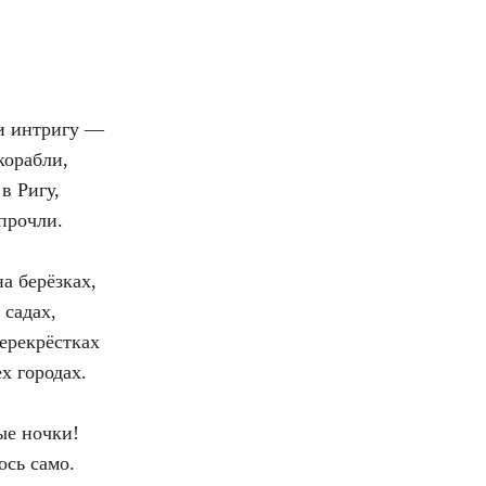
и интригу —
корабли,
в Ригу,
прочли.
а берёзках,
 садах,
ерекрёстках
х городах.
ые ночки!
ось само.