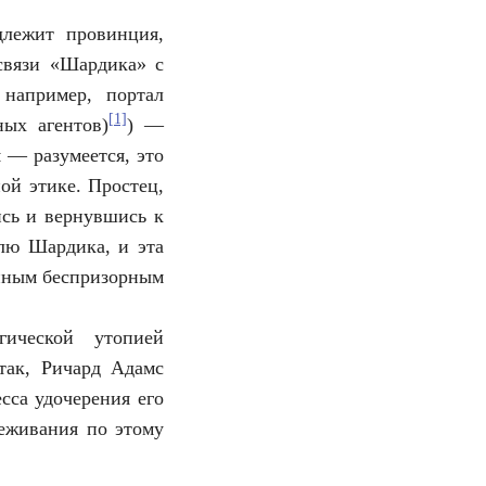
длежит провинция,
 связи «Шардика» с
например, портал
[1]
ых агентов)
) —
 — разумеется, это
ой этике. Простец,
ись и вернувшись к
олю Шардика, и эта
енным беспризорным
гической утопией
так, Ричард Адамс
сса удочерения его
реживания по этому