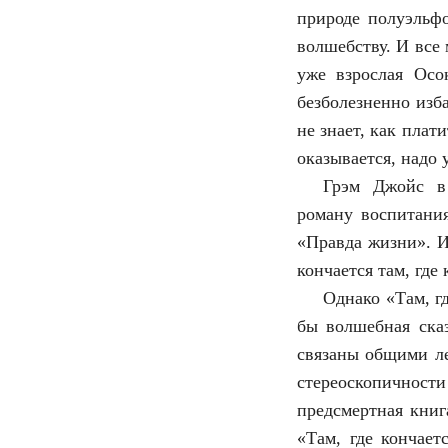
природе полуэльфо
волшебству. И все 
уже взрослая Осо
безболезненно изб
не знает, как плат
оказывается, надо 
Грэм Джойс в 
роману воспитани
«Правда жизни». 
кончается там, где 
Однако «Там, г
бы волшебная ска
связаны общими л
стереоскопичност
предсмертная книг
«Там, где кончает