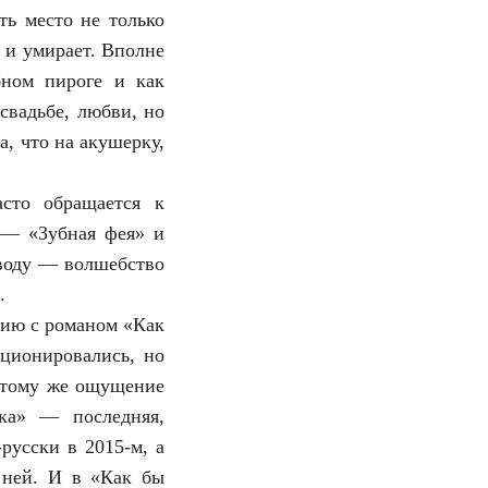
ть место не только
у и умирает. Вполне
бном пироге и как
свадьбе, любви, но
а, что на акушерку,
асто обращается к
 — «Зубная фея» и
воду — волшебство
.
гию с романом «Как
ционировались, но
 тому же ощущение
зка» — последняя,
русски в 2015-м, а
а ней. И в «Как бы