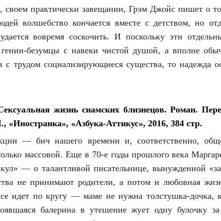
, своем практически завещании, Грэм Джойс пишет о том
юдей волшебство кончается вместе с детством, но от
 удается вовремя соскочить. И поскольку эти отдель
 гении-безумцы с навеки чистой душой, а вполне обы
 с трудом социализирующиеся существа, то надежда ос
ексуальная жизнь сиамских близнецов. Роман. Пере
 «Иностранка», «Азбука-Аттикус», 2016, 384 стр.
ции — бич нашего времени и, соответственно, общ
 только массовой. Еще в 70-е годы прошлого века Маргар
ул» — о талантливой писательнице, вынужденной «зае
тства не принимают родители, а потом и любовная жиз
се идет по кругу — маме не нужна толстушка-дочка, 
тоявшаяся балерина в утешение жует одну булочку за