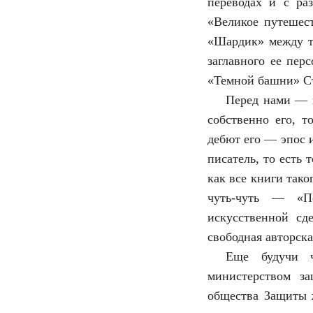
переводах и с ра
«Великое путешес
«Шардик» между те
заглавного ее пер
«Темной башни» Ст
Перед нами — в
собственно его, т
дебют его — эпос 
писатель, то есть 
как все книги тако
чуть-чуть — «Пе
искусственной сд
свободная авторска
Еще будучи ч
министерством з
общества Защиты 