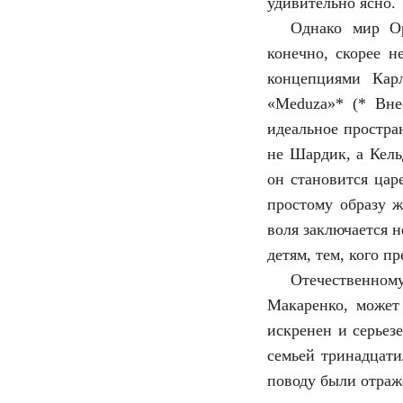
удивительно ясно.
Однако мир Ор
конечно, скорее н
концепциями Кар
«Meduza»* (* Вне
идеальное простра
не Шардик, а Кель
он становится цар
простому образу ж
воля заключается 
детям, тем, кого п
Отечественно
Макаренко, может
искренен и серьез
семьей тринадцати
поводу были отраж