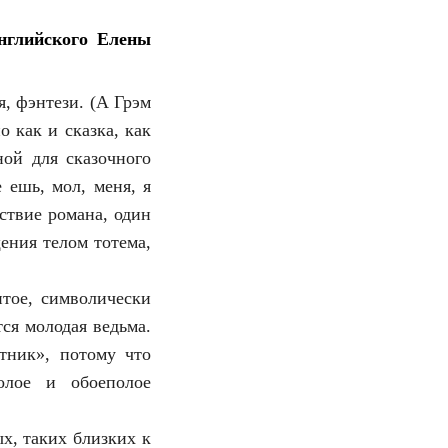
английского Елены
, фэнтези. (А Грэм
 как и сказка, как
ной для сказочного
ешь, мол, меня, я
ствие романа, один
ения телом тотема,
итое, символически
ся молодая ведьма.
тник», потому что
олое и обоеполое
х, таких близких к