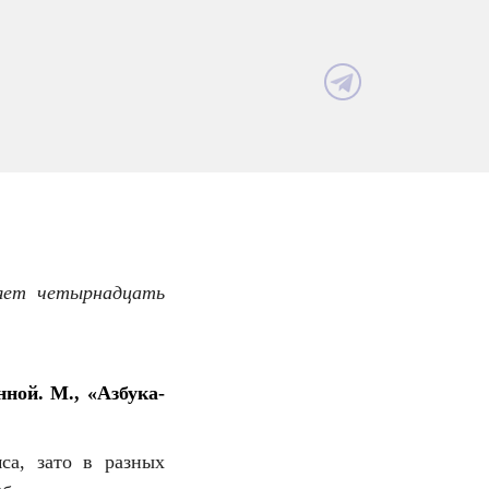
яет четырнадцать
ной. М., «Азбука-
са, зато в разных