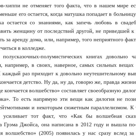
в-хиппи не отменяет того факта, что в нашем мире ес
меньше его остается, когда матушка попадает в больниц
ка остается со знаниями, как запечь любовь в сваде
авить женщину от последствий другой, не приведшей к 
ить за аренду дома, или, например, того неприятного факт
учиться в колледже.
полусказочных-полумистических книгах довольно ч
я, например, в своих, наверное, самых сильных вещах
И каждый раз приходит к довольно неутешительному вы
кончается детство. Ну да, ну да, говорю же, правда жизни
де кончается волшебство» составляет своеобразную дило
зка». То есть напрямую эти вещи как дилогия не пози
ейтмотивами и некоторым сюжетным параллелизмом. К
и усиливает тот факт, что «Как бы волшебная ска
а Грэма Джойса, она написана в 2012 году и вышла по-
ся волшебство» (2005) появилась у нас сразу вслед з