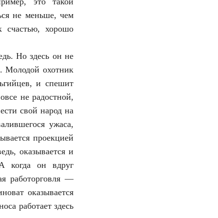
ример, это такой
ся не меньше, чем
к счастью, хорошо
дь. Но здесь он не
я. Молодой охотник
льгийцев, и спешит
овсе не радостной,
вести свой народ на
алившегося ужаса,
зывается проекцией
едь, оказывается и
А когда он вдруг
ая работорговля —
иноват оказывается
оса работает здесь