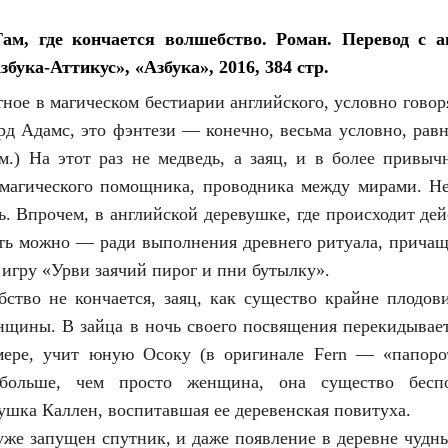
ам, где кончается волшебство. Роман. Перевод с 
збука-Аттикус», «Азбука», 2016, 384 стр.
ное в магическом бестиарии английского, условно говоря
рд Адамс, это фэнтези — конечно, весьма условно, равно
м.) На этот раз не медведь, а заяц, и в более привыч
магического помощника, проводника между мирами. Не 
ь. Впрочем, в английской деревушке, где происходит дей
есть можно — ради выполнения древнего ритуала, причащ
 игру «Урви заячий пирог и пни бутылку».
бство не кончается, заяц, как существо крайне плодов
нщины. В зайца в ночь своего посвящения перекидывает
мере, учит юную Осоку (в оригинале Fern — «папоро
больше, чем просто женщина, она существо бесп
ушка Каллен, воспитавшая ее деревенская повитуха.
 уже запущен спутник, и даже появление в деревне чудны