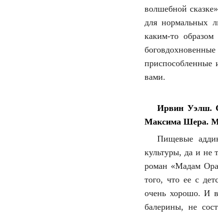
волшебной сказке»
для нормальных л
каким-то образом
боговдохновенные
приспособленные и
вами.
Ирвин Уэлш. С
Максима Шера. М.,
Пищевые аддик
культуры, да и не
роман «Мадам Орак
того, что ее с де
очень хорошо. И в
балерины, не сос