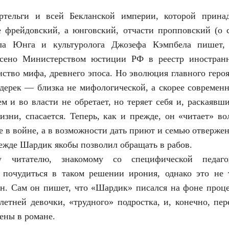
тельги и всей Бекланской империи, которой прина
е фрейдовский, а юнговский, отчасти пропповский (о
ла Юнга и культуролога Джозефа Кэмпбела пишет, 
сено Министерством юстиции РФ в реестр иностранн
нство мифа, древнего эпоса. Но эволюция главного героя
дерек — близка не мифологической, а скорее современн
ем и во власти не обретает, но теряет себя и, раскаявш
изни, спасается. Теперь, как и прежде, он «читает» в
не в войне, а в возможности дать приют и семью отверж
режде Шардик якобы позволил обращать в рабов.
му читателю, знакомому со специфической педаго
 почудиться в таком решении ирония, однако это не 
ен. Сам он пишет, что «Шардик» писался на фоне проце
летней девочки, «трудного» подростка, и, конечно, пе
ены в романе.