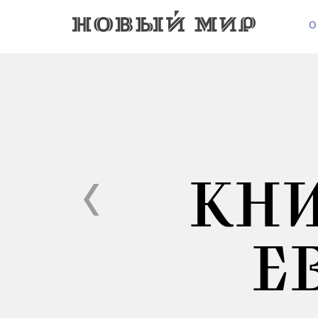
О
КН
Е