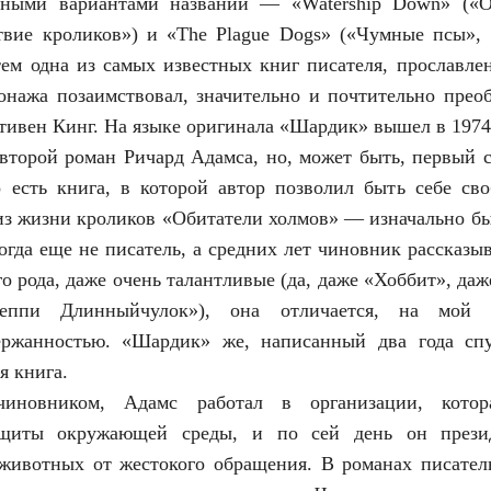
зными вариантами названий — «Watership Down» («О
твие кроликов») и «The Plague Dogs» («Чумные псы», 
м одна из самых известных книг писателя, прославлен
сонажа позаимствовал, значительно и почтительно преоб
ивен Кинг. На языке оригинала «Шардик» вышел в 1974 
торой роман Ричард Адамса, но, может быть, первый 
о есть книга, в которой автор позволил быть себе св
из жизни кроликов «Обитатели холмов» — изначально бы
тогда еще не писатель, а средних лет чиновник рассказы
го рода, даже очень талантливые (да, даже «Хоббит», да
ппи Длинныйчулок»), она отличается, на мой в
ержанностью. «Шардик» же, написанный два года спу
я книга.
иновником, Адамс работал в организации, котор
ащиты окружающей среды, и по сей день он презид
животных от жестокого обращения. В романах писатель