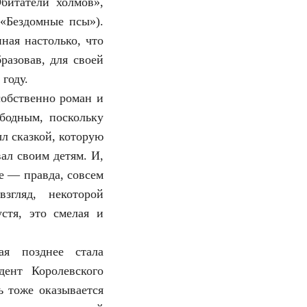
битатели холмов»,
«Бездомные псы»).
ная настолько, что
разовав, для своей
году.
собственно роман и
ободным, поскольку
л сказкой, которую
вал своим детям. И,
же — правда, совсем
згляд, некоторой
стя, это смелая и
ая позднее стала
ент Королевского
 тоже оказывается