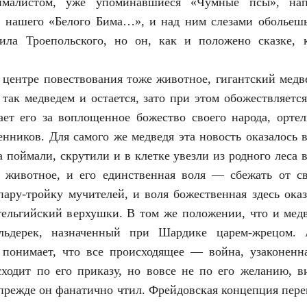
нималистом, уже упоминавшиеся «Чумные псы», нап
т нашего «Белого Бима…», и над ним слезами обольешь
ила Троепольского, но он, как и положено сказке, 
центре повествования тоже животное, гигантский медве
а так медведем и остается, зато при этом обожествляетс
ет его за воплощенное божество своего народа, орте
енников. Для самого же медведя эта новость оказалось в
 поймали, скрутили и в клетке увезли из родного леса 
животное, и его единственная воля — сбежать от св
пару-тройку мучителей, и воля божественная здесь ока
ельгийский верхушки. В том же положении, что и медв
льдерек, назначенный при Шардике царем-жрецом. 
и понимает, что все происходящее — война, узаконенн
ходит по его приказу, но вовсе не по его желанию, в
прежде он фанатично чтил. Фрейдовская концепция перен