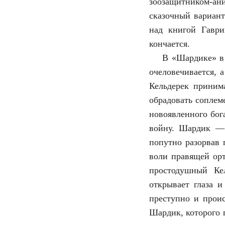
зоозащитником-а
сказочный вариан
над книгой Гаври
кончается.
В «Шардике» в 
очеловечивается, 
Кельдерек принима
обрадовать соплем
новоявленного бога
войну. Шардик — 
попутно разорвав 
воли правящей орт
простодушный Ке
открывает глаза 
преступно и проис
Шардик, которого 