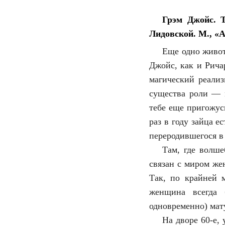
Грэм Джойс. Т
Лидовской. М., «А
Еще одно живот
Джойс, как и Рича
магический реализ
существа роли — 
тебе еще пригожус
раз в году зайца 
переродившегося в
Там, где волше
связан с миром же
Так, по крайней 
женщина всегда 
одновременно) мат
На дворе 60-е,