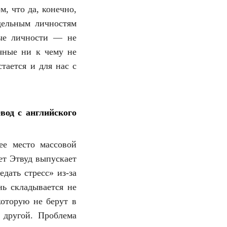
, что да, конечно,
дельным личностям
ные личности — не
чные ни к чему не
тается и для нас с
вод с английского
ее место массовой
ет Этвуд выпускает
дать стресс» из-за
нь складывается не
которую не берут в
 другой. Проблема