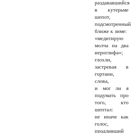
раздававшийся
в кутерьме
шепот,
подсмотренный
ближе к зиме:
«медитирую
молча на два
иероглифа»;
глохли,
застревая в
гортани,
слова,
и мог ли я
подумать про
того, кто
шептал:
не иначе как
голос,
продливший