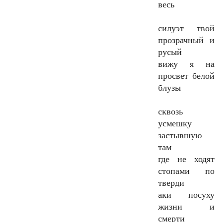
весь
силуэт твой
прозрачный и
русый
вижу я на
просвет белой
блузы
сквозь
усмешку
застывшую
там
где не ходят
стопами по
тверди
аки посуху
жизни и
смерти