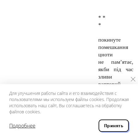
* *
*
покинуте
помешкання
цноти
не пам’ятає,
якби пiд час
зливи
раптовий
самогубець,
Для улучшения работы сайта и его взаимодействия с
наче риба,
пользователями мы используем файлы cookies. Продолжая
использовать наш сайт, Вы соглашаетесь на обработку
очима клiпає,
файлов cookies.
— не чуючи
води
Подробнее
Принять
нiчного