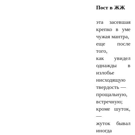
Пост в ЖЖ
эта засевшая
крепко в уме
чужая мантра,
еще после
того,
как увидел
однажды в
излобье
нисходящую
твердость —
прощальную,
встречную;
кроме шуток,
—
жуток бывал
иногда