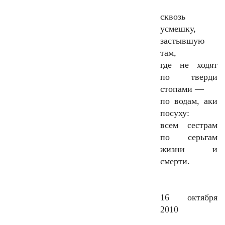
сквозь
усмешку,
застывшую
там,
где не ходят
по тверди
стопами —
по водам, аки
посуху:
всем сестрам
по серьгам
жизни и
смерти.
16 октября
2010