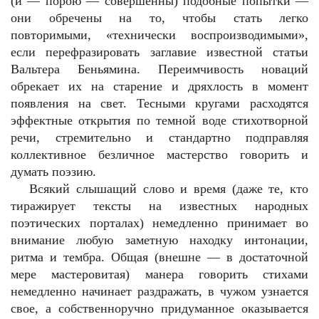
(и — порою — совершенны) подобные попытки —
они обречены на то, чтобы стать легко
повторимыми, «технически воспроизводимыми»,
если перефразировать заглавие известной статьи
Вальтера Беньямина. Переимчивость новаций
обрекает их на старение и дряхлость в момент
появления на свет. Тесными кругами расходятся
эффектные открытия по темной воде стихотворной
речи, стремительно и стандартно подправляя
коллективное безличное мастерство говорить и
думать поэзию.
Всякий слышащий слово и время (даже те, кто
тиражирует тексты на известных народных
поэтических порталах) немедленно принимает во
внимание любую заметную находку интонации,
ритма и тембра. Общая (внешне — в достаточной
мере мастеровитая) манера говорить стихами
немедленно начинает раздражать, в чужом узнается
свое, а собственноручно придуманное оказывается