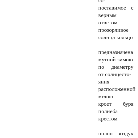
со-
поставимое с
верным
ответом
прозорливое
солнца кольцо
предназначена
мутной зимою
по диаметру
от солнцесто-
яния
расположенной
мглою
кроет буря
полнеба
крестом
полон воздух