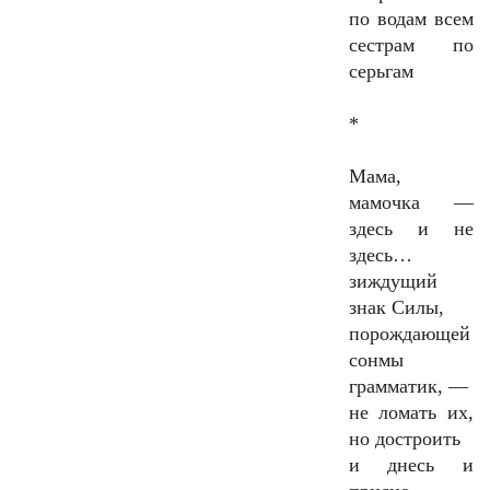
по водам всем
сестрам по
серьгам
*
Мама,
мамочка —
здесь и не
здесь…
зиждущий
знак Силы,
порождающей
сонмы
грамматик, —
не ломать их,
но достроить
и днесь и