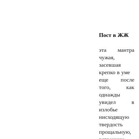
Пост в ЖЖ
эта мантра
чужая,
засевшая
крепко в уме
еще после
того, как
однажды
увидел в
излобье
нисходящую
твердость
прощальную,