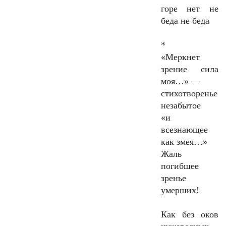
горе нет не
беда не беда
*
«Меркнет
зрение сила
моя…» —
стихотворенье
незабытое
«и
всезнающее
как змея…»
Жаль
погибшее
зренье
умерших!
Как без оков