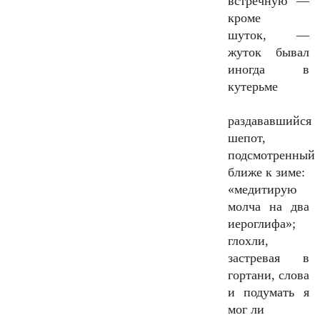
встречную —
кроме
шуток, —
жуток бывал
иногда в
кутерьме
раздававшийся
шепот,
подсмотренный
ближе к зиме:
«медитирую
молча на два
иероглифа»;
глохли,
застревая в
гортани, слова
и подумать я
мог ли