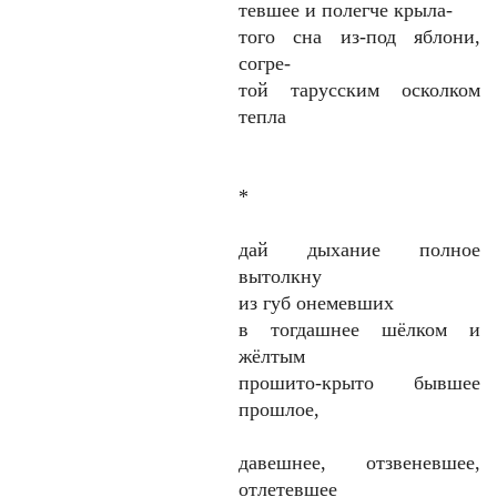
тевшее и полегче крыла-
того сна из-под яблони,
согре-
той тарусским осколком
тепла
*
дай дыхание полное
вытолкну
из губ онемевших
в тогдашнее шёлком и
жёлтым
прошито-крыто бывшее
прошлое,
давешнее, отзвеневшее,
отлетевшее