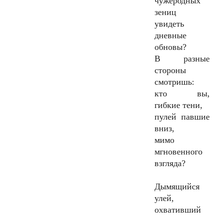
чужеродных
зениц
увидеть
дневные
обновы?
В разные
стороны
смотришь:
кто вы,
гибкие тени,
пулей павшие
вниз,
мимо
мгновенного
взгляда?
Дымящийся
улей,
охвативший