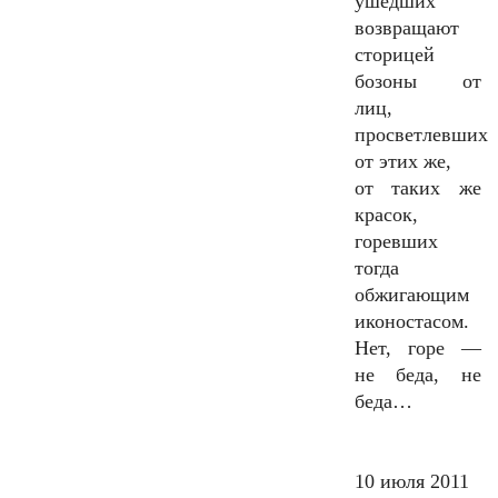
ушедших
возвращают
сторицей
бозоны от
лиц,
просветлевших
от этих же,
от таких же
красок,
горевших
тогда
обжигающим
иконостасом.
Нет, горе —
не беда, не
беда…
10 июля 2011