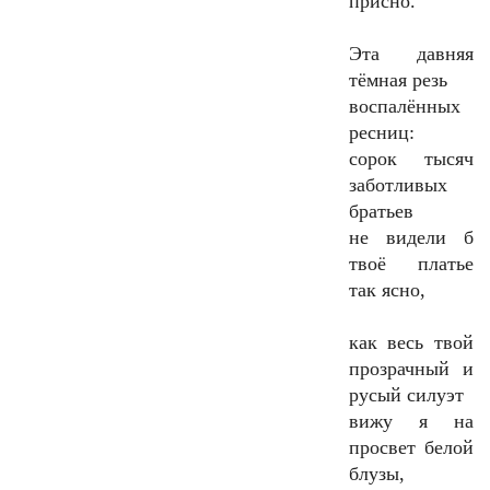
присно.
Эта давняя
тёмная резь
воспалённых
ресниц:
сорок тысяч
заботливых
братьев
не видели б
твоё платье
так ясно,
как весь твой
прозрачный и
русый силуэт
вижу я на
просвет белой
блузы,