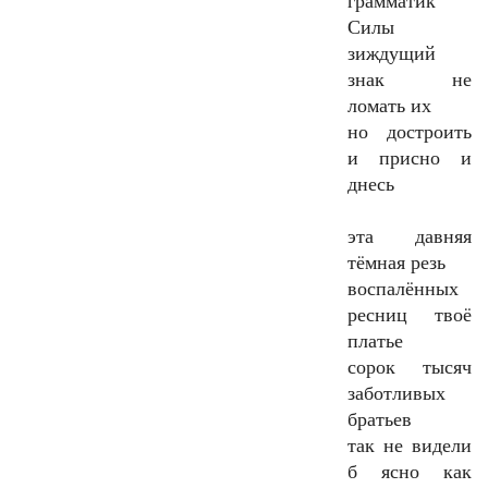
грамматик
Cилы
зиждущий
знак не
ломать их
но достроить
и присно и
днесь
эта давняя
тёмная резь
воспалённых
ресниц твоё
платье
сорок тысяч
заботливых
братьев
так не видели
б ясно как