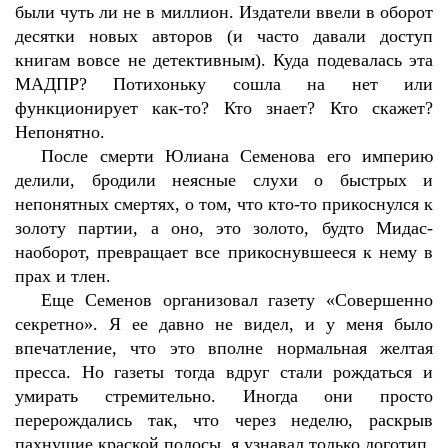
были чуть ли не в миллион. Издатели ввели в оборот
десятки новых авторов (и часто давали доступ
книгам вовсе не детективным). Куда подевалась эта
МАДПР? Потихоньку сошла на нет или
функционирует как-то? Кто знает? Кто скажет?
Непонятно.
После смерти Юлиана Семенова его империю
делили, бродили неясные слухи о быстрых и
непонятных смертях, о том, что кто-то прикоснулся к
золоту партии, а оно, это золото, будто Мидас-
наоборот, превращает все прикоснувшееся к нему в
прах и тлен.
Еще Семенов организовал газету «Совершенно
секретно». Я ее давно не видел, и у меня было
впечатление, что это вполне нормальная желтая
пресса. Но газеты тогда вдруг стали рождаться и
умирать стремительно. Иногда они просто
перерождались так, что через неделю, раскрыв
пахнущие краской полосы, я узнавал только логотип.