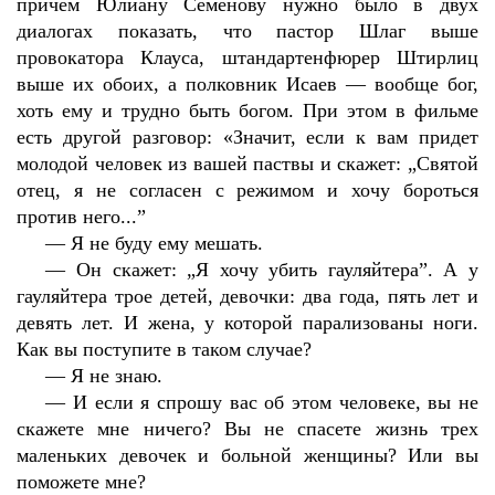
причем Юлиану Семенову нужно было в двух
диалогах показать, что пастор Шлаг выше
провокатора Клауса, штандартенфюрер Штирлиц
выше их обоих, а полковник Исаев — вообще бог,
хоть ему и трудно быть богом. При этом в фильме
есть другой разговор: «Значит, если к вам придет
молодой человек из вашей паствы и скажет: „Святой
отец, я не согласен с режимом и хочу бороться
против него...”
—
Я не буду ему мешать.
—
Он скажет: „Я хочу убить гауляйтера”. А у
гауляйтера трое детей, девочки: два года, пять лет и
девять лет. И жена, у которой парализованы ноги.
Как вы поступите в таком случае?
—
Я не знаю.
—
И если я спрошу вас об этом человеке, вы не
скажете мне ничего? Вы не спасете жизнь трех
маленьких девочек и больной женщины? Или вы
поможете мне?