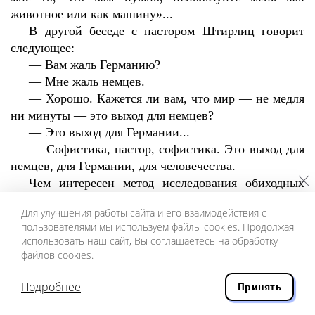
животное или как машину»...
В другой беседе с пастором Штирлиц говорит
следующее:
—
Вам жаль Германию?
—
Мне жаль немцев.
—
Хорошо. Кажется ли вам, что мир — не медля
ни минуты — это выход для немцев?
—
Это выход для Германии...
—
Софистика, пастор, софистика. Это выход для
немцев, для Германии, для человечества.
Чем интересен метод исследования обиходных
цитат, так это открытием новых смыслов. Дело в
Для улучшения работы сайта и его взаимодействия с
том, что Штирлиц выглядит совсем иначе, чем
пользователями мы используем файлы cookies. Продолжая
персонаж анекдота. По сути, это сцена искушения
использовать наш сайт, Вы соглашаетесь на обработку
святого Антония.
файлов cookies.
Внимательный читатель видит, что как раз это
Штирлиц — софист, а не пастор Шлаг. Впрочем, все
Подробнее
Принять
не так просто — я склонен считать прототипом