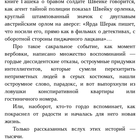
книге Гашека о бравом солдате Швейке говорится,
как агент тайной полиции показал Швейку орленка,
круглый штампованный значок с двуглавым
австрийским орлом на аверсе: «Ярда Шерак пишет,
что носили его, прямо как в фильмах о детективах, с
оборотной стороны пиджачного лацкана»…
Про такое сакральное событие, как момент
вербовки, написано множество воспоминаний —
гордые диссидентские отказы, остроумные придумки
интеллигентов, которые сумели перехитрить
неприметных людей в серых костюмах, нашли
остроумное слово, парадокс, и вот выпорхнули из
ловушки конспиративной квартиры или
гостиничного номера.
Или, наоборот, кто-то гордо вспоминает, как
покраснел от радости и началась для него новая
жизнь.
Только рассказанных вслух этих историй —
тысячи.