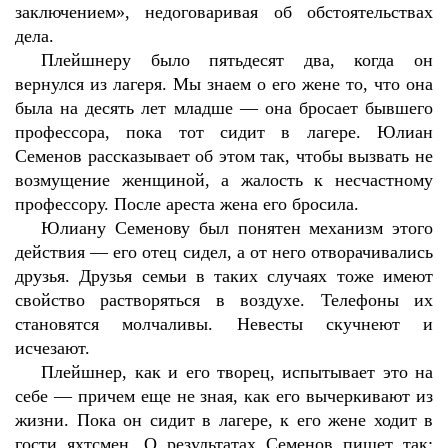
заключением», недоговаривая об обстоятельствах
дела.
Плейшнеру было пятьдесят два, когда он
вернулся из лагеря. Мы знаем о его жене то, что она
была на десять лет младше — она бросает бывшего
профессора, пока тот сидит в лагере. Юлиан
Семенов рассказывает об этом так, чтобы вызвать не
возмущение женщиной, а жалость к несчастному
профессору. После ареста жена его бросила.
Юлиану Семенову был понятен механизм этого
действия — его отец сидел, а от него отворачивались
друзья. Друзья семьи в таких случаях тоже имеют
свойство растворяться в воздухе. Телефоны их
становятся молчаливы. Невесты скучнеют и
исчезают.
Плейшнер, как и его творец, испытывает это на
себе — причем еще не зная, как его вычеркивают из
жизни. Пока он сидит в лагере, к его жене ходит в
гости яхтсмен. О результатах Семенов пишет так: