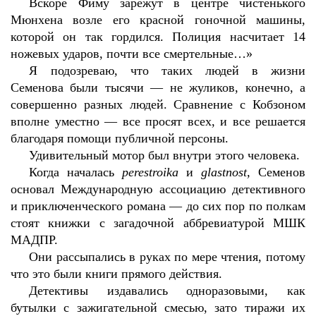
Вскоре Фиму зарежут в центре чистенького
Мюнхена возле его красной гоночной машины,
которой он так гордился. Полиция насчитает 14
ножевых ударов, почти все смертельные…»
Я подозреваю, что таких людей в жизни
Семенова были тысячи — не жуликов, конечно, а
совершенно разных людей. Сравнение с Кобзоном
вполне уместно — все просят всех, и все решается
благодаря помощи публичной персоны.
Удивительный мотор был внутри этого человека.
Когда началась
perestroika
и
glastnost,
Семенов
основал Международную ассоциацию детективного
и приключенческого романа — до сих пор по полкам
стоят книжки с загадочной аббревиатурой МШК
МАДПР.
Они рассыпались в руках по мере чтения, потому
что это были книги прямого действия.
Детективы издавались одноразовыми, как
бутылки с зажигательной смесью, зато тиражи их