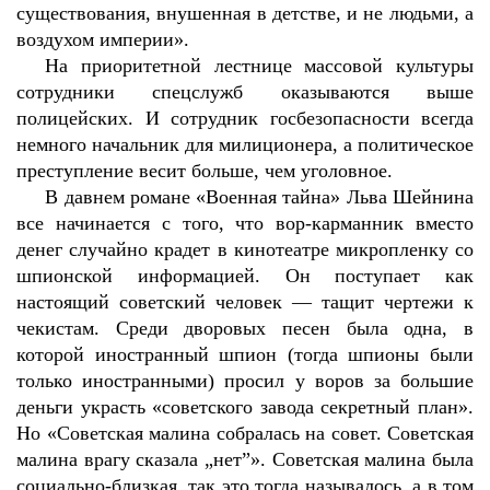
существования, внушенная в детстве, и не людьми, а
воздухом империи».
На приоритетной лестнице массовой культуры
сотрудники спецслужб оказываются выше
полицейских. И сотрудник госбезопасности всегда
немного начальник для милиционера, а политическое
преступление весит больше, чем уголовное.
В давнем романе «Военная тайна» Льва Шейнина
все начинается с того, что вор-карманник вместо
денег случайно крадет в кинотеатре микропленку со
шпионской информацией. Он поступает как
настоящий советский человек — тащит чертежи к
чекистам. Среди дворовых песен была одна, в
которой иностранный шпион (тогда шпионы были
только иностранными) просил у воров за большие
деньги украсть «советского завода секретный план».
Но «Советская малина собралась на совет. Советская
малина врагу сказала „нет”». Советская малина была
социально-близкая, так это тогда называлось, а в том