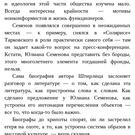
и идеология этой части общества изучена мало.
Всегда интересны крайности — мотивы
нонконформистов и жизнь функционеров.
Семенов появлялся совершенно в неожиданных
местах — к примеру, снялся в «Солярисе»
Тарковского в роли практически самого себя — там
он задает какой-то вопрос на пресс-конференции.
Кстати, Юлиана Семенова представить без бороды,
этого многолетнего элемента тогдашней фронды,
нельзя.
Сама биография автора Штирлица заслоняет
разговор о литературе — о том, как сделана эта
литература, как пристроены слова к словам. Как
сделано предложение у Юлиана Семенова, как
устроена его интонация перечисления объектов —
все то, что когда-то было важно.
Биографы до хрипоты спорят, он ли застрелил
егеря на охоте, а то, как устроена система образов в
массовой культуре, — вещь скучная.