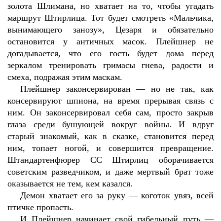
золота Шлимана, но хватает на то, чтобы угадать
маршрут Штирлица. Тот будет смотреть «Мальчика,
вынимающего занозу», Цезаря и обязательно
остановится у античных масок. Плейшнер не
догадывается, что его гость будет дома перед
зеркалом тренировать гримасы гнева, радости и
смеха, подражая этим маскам.
Плейшнер законсервирован — но не так, как
консервируют шпиона, на время прерывая связь с
ним. Он законсервировал себя сам, просто закрыв
глаза среди бушующей вокруг войны. И вдруг
старый знакомый, как в сказке, становится перед
ним, топает ногой, и совершится превращение.
Штандартенфюрер СС Штирлиц оборачивается
советским разведчиком, и даже мертвый брат тоже
оказывается не тем, кем казался.
Демон хватает его за руку — коготок увяз, всей
птичке пропасть.
И Плейшнер начинает свой гибельный путь —