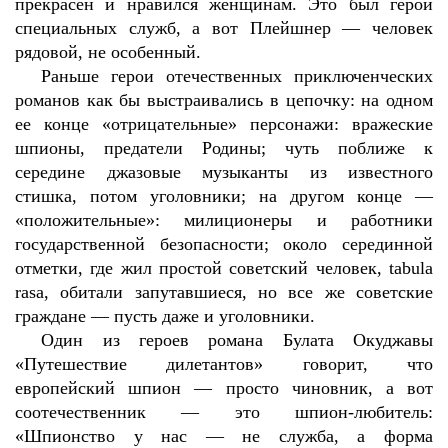
прекрасен и нравился женщинам. Это был герой
специальных служб, а вот Плейшнер — человек
рядовой, не особенный.
Раньше герои отечественных приключенческих
романов как бы выстраивались в цепочку: на одном
ее конце «отрицательные» персонажи: вражеские
шпионы, предатели Родины; чуть поближе к
середине джазовые музыканты из известного
стишка, потом уголовники; на другом конце —
«положительные»: милиционеры и работники
государственной безопасности; около серединной
отметки, где жил простой советский человек, tabula
rasa, обитали запутавшиеся, но все же советские
граждане — пусть даже и уголовники.
Один из героев романа Булата Окуджавы
«Путешествие дилетантов» говорит, что
европейский шпион — просто чиновник, а вот
соотечественник — это шпион-любитель:
«Шпионство у нас — не служба, а форма