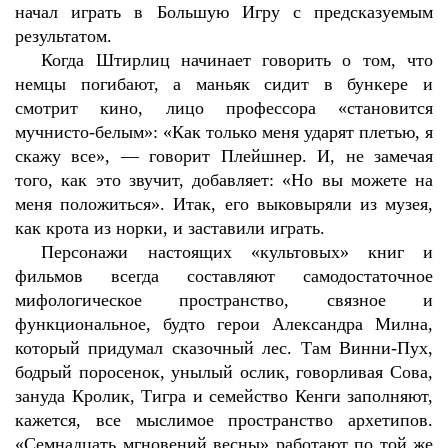
начал играть в Большую Игру с предсказуемым
результатом.
Когда Штирлиц начинает говорить о том, что
немцы погибают, а маньяк сидит в бункере и
смотрит кино, лицо профессора «становится
мучнисто-белым»: «Как только меня ударят плетью, я
скажу все», — говорит Плейшнер. И, не замечая
того, как это звучит, добавляет: «Но вы можете на
меня положиться». Итак, его выковыряли из музея,
как крота из норки, и заставили играть.
Персонажи настоящих «культовых» книг и
фильмов всегда составляют самодостаточное
мифологическое пространство, связное и
функциональное, будто герои Александра Милна,
который придумал сказочный лес. Там Винни-Пух,
бодрый поросенок, унылый ослик, говорливая Сова,
зануда Кролик, Тигра и семейство Кенги заполняют,
кажется, все мыслимое пространство архетипов.
«Семнадцать мгновений весны» работают по той же