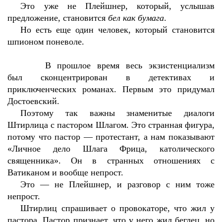
Это уже не Плейшнер, который, услышав
предложение, становится
бел как бумага
.
Но есть еще один человек, который становится
шпионом поневоле.
В прошлое время весь экзистенциализм
был сконцентрирован в детективах и
приключенческих романах. Первым это придумал
Достоевский.
Поэтому так важны знаменитые диалоги
Штирлица с пастором Шлагом. Это странная фигура,
потому что пастор — протестант, а нам показывают
«Личное дело Шлага Фрица, католического
священника». Он в странных отношениях с
Ватиканом и вообще непрост.
Это — не Плейшнер, и разговор с ним тоже
непрост.
Штирлиц спрашивает о провокаторе, что жил у
пастора. Пастор признает, что у него жил беглец, но