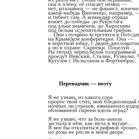
она в плену, её спасает немец —
нет, итальянец — не фашист, конечн
какой-нибудь Винченцо, например, 
и гибнет сам. А командир отряда
воюет до победы: до Рейхстага
под алым знаменем, до Хиросимы
под белым ослепительным грибом.
…
Они случайно встретятся в Потсда
на Крымской конференции. Она —
в короткой юбке, с дядей-дипломатом
а он в охране. Скрипки. Поцелуй.
На титрах чёрно-белой голограммой
проедут Невский, Сталин, Рузвельт, 
Кутузов с Нельсоном и Фортинбрас.
Переводчик — поэту
Я не узнаю, из какого сора
пророс твой стих, мой бледнолицый 
ночных ли страхов, нянькиного вздор
обломанной сирени вдоль оград?
Я не узнаю, что за боль-заноза
застыла в нём, как муха в янтаре…
Я мог бы откупиться рифмой «роза»,
но розы не росли в моём дворе.