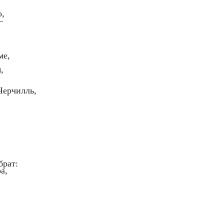
о,
—
ме,
,
Черчилль,
брат:
а,