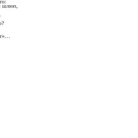
то:
й шлюп,
.
о?
ет»…
.)
,
ны