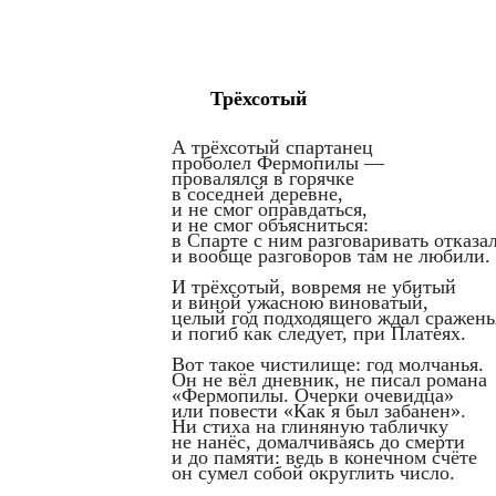
Трёхсотый
А трёхсотый спартанец
проболел Фермопилы —
провалялся в горячке
в соседней деревне,
и не смог оправдаться,
и не смог объясниться:
в Спарте с ним разговаривать отказа
и вообще разговоров там не любили.
И трёхсотый, вовремя не убитый
и виной ужасною виноватый,
целый год подходящего ждал сражень
и погиб как следует, при Платеях.
Вот такое чистилище: год молчанья.
Он не вёл дневник, не писал романа
«Фермопилы. Очерки очевидца»
или повести «Как я был забанен».
Ни стиха на глиняную табличку
не нанёс, домалчиваясь до смерти
и до памяти: ведь в конечном счёте
он сумел собой округлить число.