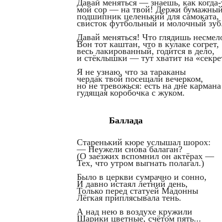
Давай меняться — знаешь, как когда-
мой сор — на твой! Держи бумажны
подшипник целенький для самоката,
свисток футбольный и молочный зуб
Давай меняться! Что глядишь несмел
Вон тот каштан, что в кулаке согрет,
весь лакированный, годится в дело,
и стёклышки — тут хватит на «секр
Я не узнаю, что за тараканы
чердак твой посещали вечерком,
но не тревожься: есть на дне кармана
гудящая коробочка с жуком.
Баллада
Старенький кюре услышал шорох:
—
Неужели снова балаган?
(О заезжих вспомнил он актёрах —
Тех, что утром выгнать полагал
Было в церкви сумрачно и сонно
И давно истаял летний день,
Только перед статуей Мадон
Лёгкая приплясывала тень.
А над нею в воздухе кружили
Шарики цветные, счётом пять...