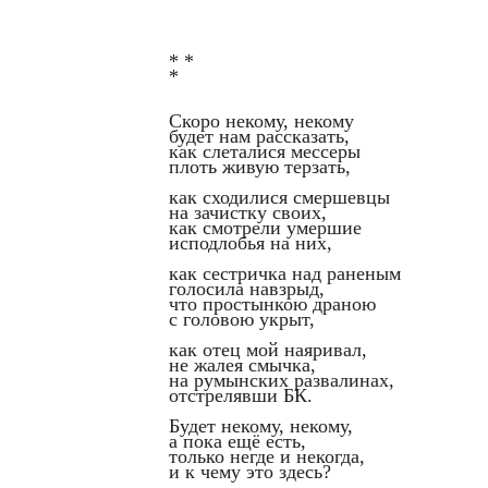
* *
*
Скоро некому, некому
будет нам рассказать,
как слеталися мессеры
плоть живую терзать,
как сходилися смершевцы
на зачистку своих,
как смотрели умершие
исподлобья на них,
как сестричка над раненым
голосила навзрыд,
что простынкою драною
с головою укрыт,
как отец мой наяривал,
не жалея смычка,
на румынских развалинах,
отстрелявши БК.
Будет некому, некому,
а пока ещё есть,
только негде и некогда,
и к чему это здесь?