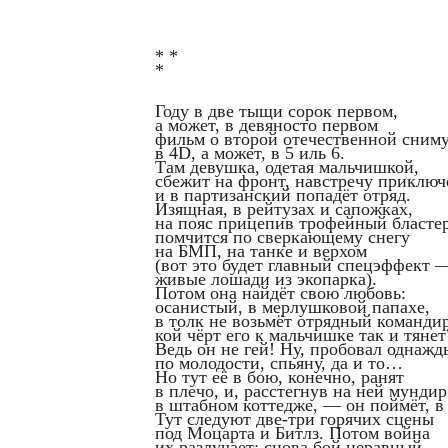
* *
*
Году в две тыщи сорок первом,
а может, в девяносто первом
фильм о второй отечественной сним
в 4D, а может, в 5 иль 6.
Там девушка, одетая мальчишкой,
сбежит на фронт, навстречу приключ
и в партизанский попадёт отряд.
Изящная, в рейтузах и сапожках,
на пояс прицепив трофейный бластер
помчится по сверкающему снегу
на БМП, на танке и верхом
(вот это будет главный спецэффект 
живые лошади из экопарка).
Потом она найдёт свою любовь:
осанистый, в мерлушковой папахе,
в толк не возьмёт отрядный команд
кой чёрт его к мальчишке так и тянет
Ведь он не гей! Ну, пробовал однажд
по молодости, спьяну, да и то…
Но тут её в бою, конечно, ранят
в плечо, и, расстегнув на ней мундир
в штабном коттедже, — он поймёт, в 
Тут следуют две-три горячих сцены
под Моцарта и Битлз. Потом война
их разлучает: снова бой неравный,