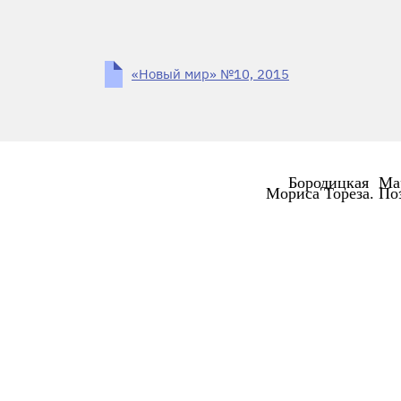
«Новый мир» №10, 2015
Бородицкая М
Мориса Тореза. По