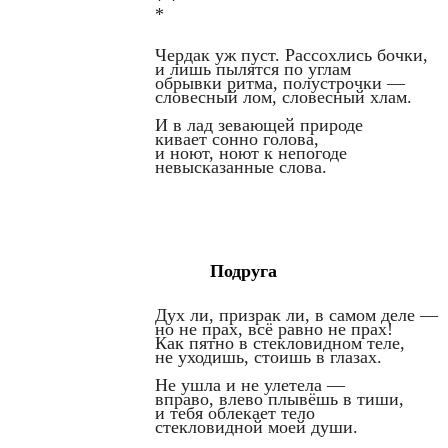
* *
*
Чердак уж пуст. Рассохлись бочки,
и лишь пылятся по углам
обрывки ритма, полустрочки —
словесный лом, словесный хлам.
И в лад зевающей природе
кивает сонно голова,
и ноют, ноют к непогоде
невысказанные слова.
Подруга
Дух ли, призрак ли, в самом деле —
но не прах, всё равно не прах!
Как пятно в стекловидном теле,
не уходишь, стоишь в глазах.
Не ушла и не улетела —
вправо, влево плывёшь в тиши,
и тебя облекает тело
стекловидной моей души.