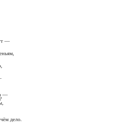
ут —
еньям,
,
—
ир —
?
ы,
чём дело.