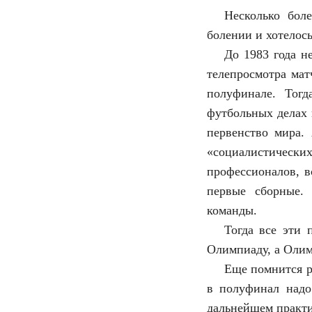
Несколько бол
болении и хотелось
До 1983 года н
телепросмотра мат
полуфинале. Тог
футбольных делах 
первенство мира.
«социалистичес
профессионалов, 
первые сборные.
команды.
Тогда все эти 
Олимпиаду, а Оли
Еще помнится р
в полуфинал надо
дальнейшем практи