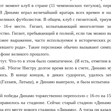
от момент клуб в стране (11 чемпионских титулов), п
. В Динамо играл величайший вратарь всех времен и 
великих футболистов. В общем, клуб с гигантской, триу
16-е место. Гигант, испытывающий многолетние зат
ство. Гигант, пребывающий в полной, если так можно вы
хожее выражение, часто используемое в исторических р
невшего рода». Такие персонажи обычно вызывают сим
 фоне великого прошлого.
и тут. Что-то в этом было симпатичное. (И есть, отметим в
ой. Убогое Нистру долгое время вело в счете, Динамо м
ось. В конце концов, в диких судорогах, удалось за
 (Газзаев, Латыш), и Динамо выиграло, и была испытана
ой победы Динамо торжественно переползло с 16-го на 15
нравилось на стадионе. Сейчас старый стадион «Динам
а его месте нового стадиона «Динамо». А тогда он казал