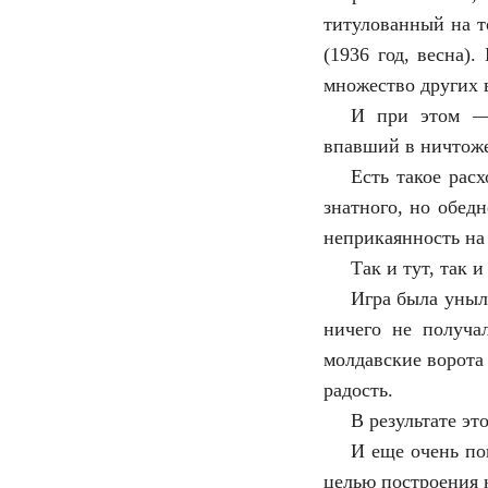
титулованный на т
(1936 год, весна)
множество других 
И при этом — 
впавший в ничтоже
Есть такое рас
знатного, но обед
неприкаянность на
Так и тут, так 
Игра была уныл
ничего не получал
молдавские ворота
радость.
В результате эт
И еще очень по
целью построения н