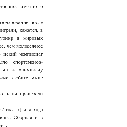
ственно, именно о
азочарование после
играли, кажется, в
турнир в мировых
ше, чем молодежное
о некий чемпионат
ло спортсменов-
лять на олимпиаду
кие любительские
то наши проиграли
2 года. Для выхода
ичья. Сборная и в
ит.