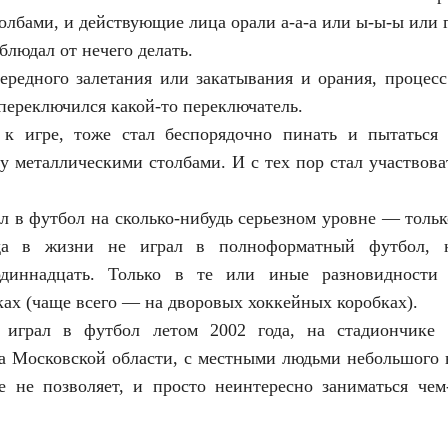
олбами, и действующие лица орали а-а-а или ы-ы-ы или г
блюдал от нечего делать.
чередного залетания или закатывания и орания, процес
 переключился какой-то переключатель.
 к игре, тоже стал беспорядочно пинать и пытаться
у металлическими столбами. И с тех пор стал участвова
ал в футбол на сколько-нибудь серьезном уровне — тольк
да в жизни не играл в полноформатный футбол, 
одиннадцать. Только в те или иные разновидности 
ах (чаще всего — на дворовых хоккейных коробках).
 играл в футбол летом 2002 года, на стадиончике
а Московской области, с местными людьми небольшого в
е не позволяет, и просто неинтересно заниматься чем