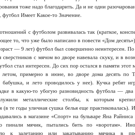
рования тоже надо благодарить. Да и не одни разочарова
, футбол Имеет Какое-то Значение.
отношений с футболом развивалась так (краткое, консп
ющее то, что уже было написано в повести «Дом десять»)
возраст — 9 лет) футбол был совершенно неинтересен. По
я сверстников с мячом во дворе навевала скуку, и в воз
утбол стал интересен. До сих пор остался в памяти этот 
 летом, примерно в июне, во дворе дома десять по Т
 бабушка, и лето проводилось у нее). Кучка ребят иг
адке в какую-то убогую разновидность футбола — два 
лужили металлические столбы, к которым крепи
я (в те годы уличная сушка белья еще практиковалась). 
одавались в магазине «Спорт» на бульваре Яна Райниса 
но пинали мячик, пытались бить по «воротам». Ино
ило к залетанию или закатыванию мячика в про