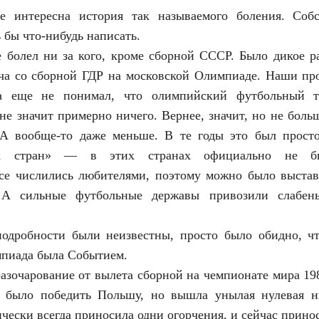
ее интересна история так называемого боления. Соб
 бы что-нибудь написать.
е болел ни за кого, кроме сборной СССР. Было дикое р
ча со сборной ГДР на московской Олимпиаде. Наши про
да еще не понимал, что олимпийский футбольный 
не значит примерно ничего. Вернее, значит, но не боль
 А вообще-то даже меньше. В те годы это был прост
ких стран» — в этих странах официально не бы
все числились любителями, поэтому можно было выстав
 А сильные футбольные державы привозили слабень
подробности были неизвестны, просто было обидно, ч
мпиада была Событием.
азочарование от вылета сборной на чемпионате мира 198
 было победить Польшу, но вышла унылая нулевая н
чески всегда приносила одни огорчения, и сейчас принос