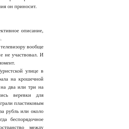
ния он приносит.
ективное описание,
.
 телевизору вообще
не не участвовал. И
момент.
уристской улице в
рала на крошечной
на два или три на
лись веревки для
Играли пластиковым
за рубль или около
гда беспорядочное
странство между