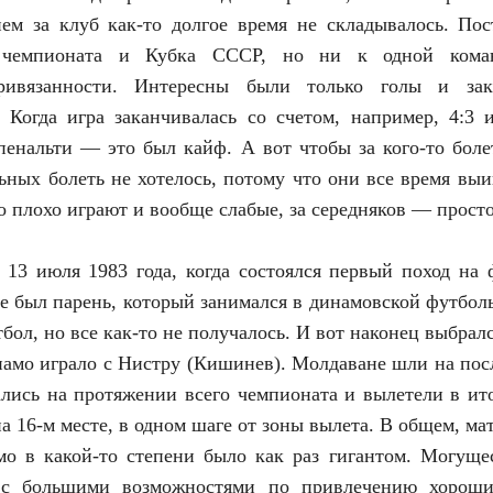
ем за клуб как-то долгое время не складывалось. По
 чемпионата и Кубка СССР, но ни к одной кома
ривязанности. Интересны были только голы и за
 Когда игра заканчивалась со счетом, например, 4:3
пенальти — это был кайф. А вот чтобы за кого-то бол
льных болеть не хотелось, потому что они все время выи
о плохо играют и вообще слабые, за середняков — прост
 13 июля 1983 года, когда состоялся первый поход на 
е был парень, который занимался в динамовской футбол
тбол, но все как-то не получалось. И вот наконец выбралс
амо играло с Нистру (Кишинев). Молдаване шли на посл
ались на протяжении всего чемпионата и вылетели в ито
 16-м месте, в одном шаге от зоны вылета. В общем, мат
о в какой-то степени было как раз гигантом. Могуще
 с большими возможностями по привлечению хороши