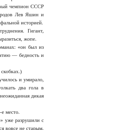
ервый чемпион СССР
народов Лев Яшин и
мфальной историей.
руднения. Гигант,
разиться, жопе.
оманах: «он был из
патию — бедность и
 скобках.)
училось и умирало,
толкать два гола в
 неожиданная дикая
-е место.
о» уже разрушили с
ся вовсе не старым.