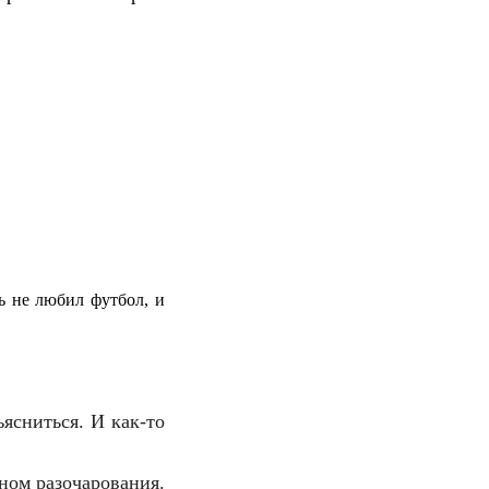
ь не любил футбол, и
ъясниться. И как-то
ном разочарования.