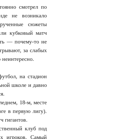
стоянно смотрел по
нде не возникало
крученные сюжеты
 или кубковый матч
еть — почему-то не
грывают, за слабых
о неинтересно.
футбол, на стадион
ьной школе и давно
я.
еднем, 18-м, месте
ге в первую лигу).
ч гигантов.
ственный клуб под
х игроков. Самый