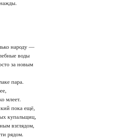
днажды.
лько народу —
лебные воды
осто за новым
лаке пара.
ее,
о млеет.
пкий пока ещё,
рых купальщиц,
ьным взглядом,
ти рядом.