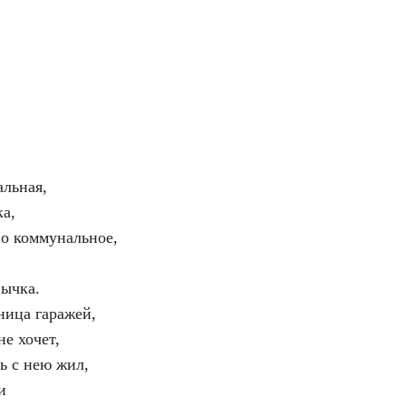
альная,
ка,
во коммунальное,
вычка.
ница гаражей,
не хочет,
дь с нею жил,
и