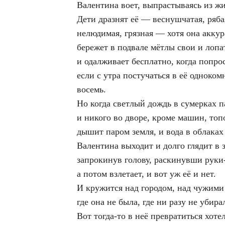
Валентина воет, выпрастываясь из жи
Дети дразнят её — веснушчатая, ряба
нелюдимая, грязная — хотя она акку
бережет в подвале мётлы свои и лопа
и одалживает бесплатно, когда попрос
если с утра постучаться в её одноко
восемь.
Но когда светлый дождь в сумерках п
и никого во дворе, кроме машин, топ
дышит паром земля, и вода в облаках
Валентина выходит и долго глядит в з
запрокинув голову, раскинувши руки
а потом взлетает, и вот уж её и нет.
И кружится над городом, над чужими
где она не была, где ни разу не убира
Вот тогда-то в неё превратиться хоте