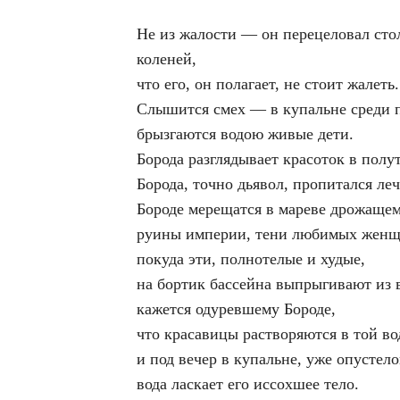
Не из жалости — он перецеловал сто
коленей,
что его, он полагает, не стоит жалеть.
Слышится смех — в купальне среди 
брызгаются водою живые дети.
Борода разглядывает красоток в полу
Борода, точно дьявол, пропитался ле
Бороде мерещатся в мареве дрожаще
руины империи, тени любимых женщ
покуда эти, полнотелые и худые,
на бортик бассейна выпрыгивают из 
кажется одуревшему Бороде,
что красавицы растворяются в той во
и под вечер в купальне, уже опустело
вода ласкает его иссохшее тело.