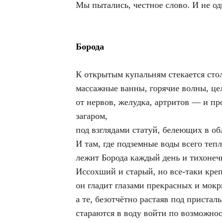
Мы пытались, честное слово. И не о
Борода
К открытым купальням стекается сто
массажные ванны, горячие волны, це
от нервов, желудка, артритов — и пр
загаром,
под взглядами статуй, белеющих в об
И там, где подземные воды всего тепл
лежит Борода каждый день и тихонечк
Иссохший и старый, но все-таки кре
он гладит глазами прекрасных и мок
а те, безотчётно растаяв под пристал
стараются в воду войти по возможнос