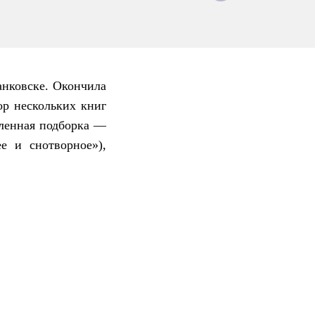
анковске. Окончила
ор нескольких книг
вленная подборка —
е и снотворное»),