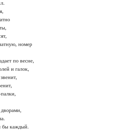
л.
я,
ратно
ты,
ят,
мнатную, номер
адает по весне,
олей и галок,
 звенит,
енит,
-палки,
 дворами,
ла.
л бы каждый.