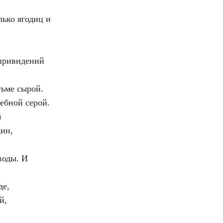
лько ягодиц и
привидений
тьме сырой.
чебной серой.
м
ин,
воды. И
де,
й,