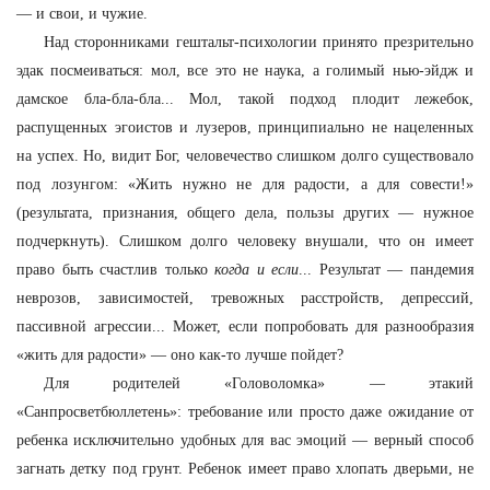
— и свои, и чужие.
Над сторонниками гештальт-психологии принято презрительно
эдак посмеиваться: мол, все это не наука, а голимый нью-эйдж и
дамское бла-бла-бла... Мол, такой подход плодит лежебок,
распущенных эгоистов и лузеров, принципиально не нацеленных
на успех. Но, видит Бог, человечество слишком долго существовало
под лозунгом: «Жить нужно не для радости, а для совести!»
(результата, признания, общего дела, пользы других — нужное
подчеркнуть). Слишком долго человеку внушали, что он имеет
право быть счастлив только
когда и если
... Результат — пандемия
неврозов, зависимостей, тревожных расстройств, депрессий,
пассивной агрессии... Может, если попробовать для разнообразия
«жить для радости» — оно как-то лучше пойдет?
Для родителей «Головоломка» — этакий
«Санпросветбюллетень»: требование или просто даже ожидание от
ребенка исключительно удобных для вас эмоций — верный способ
загнать детку под грунт. Ребенок имеет право хлопать дверьми, не