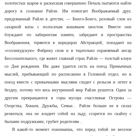
золотистых шаров и раскисшая совершенно Печаль пытаются найти
дорогу в сознание Райли. Им помогает Воображаемый друг,
придуманный Райли в детстве, — Бинго-Бонго, розовый слон из
сахарной ваты с полосатым кошачьим хвостом. Вместе они
блуждают по лабиринтам памяти, забредают в пространства
Воображения, теряются в коридорах Абстракций, попадают на
«голливудскую» Фабрику снов и в тщательно охраняемый ангар
Бессознательного, где живет главный страх Райли — толстый клоун
со Дня рождения. Им даже удается сесть на поезд Привычных
мыслей, прибывающий по расписанию в Головной отдел; но и
поезд вместе с привычными мыслями сходит с рельсов и летит в
бездну, потому что весь внутренний мир Райли рушится. Один за
другим превращаются в горы мусора счастливые Острова —
Озорства, Хоккея, Дружбы, Семьи... Райли больше не в силах
резвиться, она не владеет собой на льду, ссорится по скайпу с
былыми подружками, грубит родителям...
В какой-то момент понимаешь, что перед тобой не веселое