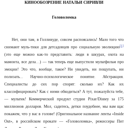
КИНООБОЗРЕНИЕ НАТАЛЬИ СИРИВЛИ
Головоломка
Нет, они там, в Голливуде, совсем распоясались! Мало того что
[1]
снимают муль-тики для детсадовцев про социальную эволюцию
(это еще можно как-то представить: люди в шкурах, охота на
мамонта, все дела…) — так теперь еще выпустили мультфильм про
эмоции! Это что, вообще, такое? Ни увидеть, ни пощупать, ни
полизать... Научно-психологическое понятие. Абстракция.
Специалисты до сих пор спорят: сколько их? Как их
классифицировать? Как с ними обходиться? А тут, пожалуйста тебе,
— мультик! Коммерческий продукт студии Pixar/Disney за 175
миллионов долларов. Мол, садитесь, детки поудобнее, мы вам щас
покажем, что у вас в голове! (Оригинальное название ленты «Insidе
Out», в российском прокате — «Головоломка», режиссеры Пит