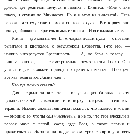
домой, где родители мечутся в панике... Винится: «Мне очень
плохо, я скучаю по Миннесоте. Но я в этом не виновата!» Папа
говорит, что ему тоже плохо и он тоже скучает. Все втроем они
плачут, обнявшись. Зритель шмыгает носом... И все налаживается...
Райли — двенадцать лет. Ей отладили новый пульт — с новыми
рычагами и кнопками, с регулятором Пубертата. (Что это? —
наивно интересуется Брезгливость. — А, не бери в голову —
лишняя кнопка, — неосмотрительно отмахивается Гнев.) Она
учится, играет в хоккей, приводит в трепет мальчишек... В общем,
все как полагается. Жизнь идет...
Что тут можно сказать?
Для специалиста все это — визуализация базовых аксиом
гуманистической психологии, и в первую очередь — гештальт-
терапии. Именно адепты гештальта полагают, что главное в жизни
— эмоции; то, что ты
сам
чувствуешь
, а не то, что тебе вложили в
голову мама с папой, сосед дядя Вася, а также партия и
правительство. Эмоции на подкорковом уровне сортируют весь