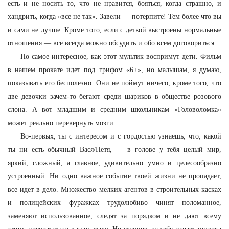
есть и не носить то, что не нравится, бояться, когда страшно, и
хандрить, когда «все не так». Завели — потерпите! Тем более что вы
и сами не лучше. Кроме того, если с деткой выстроены нормальные
отношения — все всегда можно обсудить и обо всем договориться.
Но самое интересное, как этот мультик воспримут дети. Фильм
в нашем прокате идет под грифом «6+», но малышам, я думаю,
показывать его бесполезно. Они не поймут ничего, кроме того, что
две девочки зачем-то бегают среди шариков в обществе розового
слона. А вот младшим и средним школьникам «Головоломка»
может реально перевернуть мозги...
Во-первых, ты с интересом и с гордостью узнаешь, что, какой
ты ни есть обычный Вася/Петя, — в голове у тебя целый мир,
яркий, сложный, а главное, удивительно умно и целесообразно
устроенный. Ни одно важное событие твоей жизни не пропадает,
все идет в дело. Множество мелких агентов в строительных касках
и полицейских фуражках трудолюбиво чинят поломанное,
заменяют использованное, следят за порядком и не дают всему