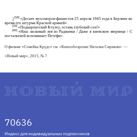
[58]
1
«Десант мухоморов-фашистов 25 апреля 1945 года в Берлине во
время его штурма Красной армией».
[59]
«Подкарпатский Ктулху, оставь глубокий сон!»
[60]
«Наш ласковый лев из Радванки / Даже в киевском зверинце / С
ностальгией вспоминает Петефи».
О фильме «Семейка Крудс» см. «Кинообозрение Натальи Сиривли». —
«Новый мир», 2015, № 7.
70636
Индекс для индивидуальных подписчиков