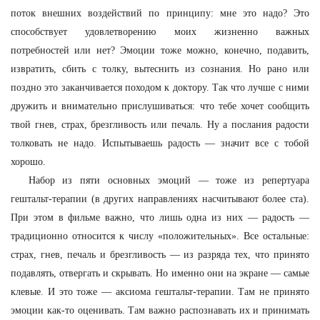
поток внешних воздействий по принципу: мне это надо? Это
способствует удовлетворению моих жизненно важных
потребностей или нет? Эмоции тоже можно, конечно, подавить,
извратить, сбить с толку, вытеснить из сознания. Но рано или
поздно это заканчивается походом к доктору. Так что лучше с ними
дружить и внимательно прислушиваться: что тебе хочет сообщить
твой гнев, страх, брезгливость или печаль. Ну а послания радости
толковать не надо. Испытываешь радость — значит все с тобой
хорошо.
Набор из пяти основных эмоций — тоже из репертуара
гештальт-терапии (в других направлениях насчитывают более ста).
При этом в фильме важно, что лишь одна из них — радость —
традиционно относится к числу «положительных». Все остальные:
страх, гнев, печаль и брезгливость — из разряда тех, что принято
подавлять, отвергать и скрывать. Но именно они на экране — самые
клевые. И это тоже — аксиома гештальт-терапии. Там не принято
эмоции как-то оценивать. Там важно распознавать их и принимать