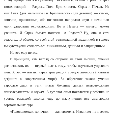
этому превратиться в кучу-малу. Но главное, за тебя играет пятерка
твоих эмоций — Радость, Гнев, Брезгливость, Страх и Печаль. Из
них Гнев (для мальчиков) и Брезгливость (для девочек) — самые,
конечно, прикольные, ибо позволяют напролом идти к цели или
манипулировать окружающими. Но и Печаль — ничего, может
утешить. И Страх бывает полезен. А Радость? Ну, она и есть
радость... В общем, со всей этой великолепной механикой в голове
ты чувствуешь себя ого-го! Уникальным, ценным и защищенным.
Но это еще не все.
В принципе, сам взгляд со стороны на свои эмоции, умение
распознавать их — первый шаг к тому, чтобы научиться управлять
ими. А это — навык, характеризующий зрелую личность (главный
дефицит в современном мире). За обретение такого умения
взрослые дяди и тети платят большие деньги всевозможным
психотерапевтам и коучам. А тут этот опыт появляется у ребенка на
уровне младшей школы, еще до наступления все сметающих
гормональных бурь.
«Головоломка», конечно, — эксперимент. Игра идет на пределе