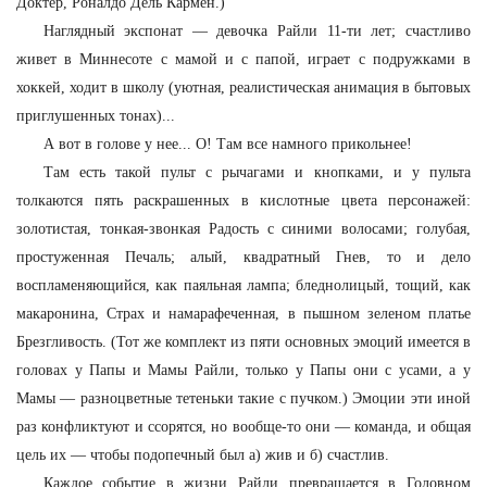
Доктер, Роналдо Дель Кармен.)
Наглядный экспонат — девочка Райли 11-ти лет; счастливо
живет в Миннесоте с мамой и с папой, играет с подружками в
хоккей, ходит в школу (уютная, реалистическая анимация в бытовых
приглушенных тонах)...
А вот в голове у нее... О! Там все намного прикольнее!
Там есть такой пульт с рычагами и кнопками, и у пульта
толкаются пять раскрашенных в кислотные цвета персонажей:
золотистая, тонкая-звонкая Радость с синими волосами; голубая,
простуженная Печаль; алый, квадратный Гнев, то и дело
воспламеняющийся, как паяльная лампа; бледнолицый, тощий, как
макаронина, Страх и намарафеченная, в пышном зеленом платье
Брезгливость. (Тот же комплект из пяти основных эмоций имеется в
головах у Папы и Мамы Райли, только у Папы они с усами, а у
Мамы — разноцветные тетеньки такие с пучком.) Эмоции эти иной
раз конфликтуют и ссорятся, но вообще-то они — команда, и общая
цель их — чтобы подопечный был а) жив и б) счастлив.
Каждое событие в жизни Райли превращается в Головном