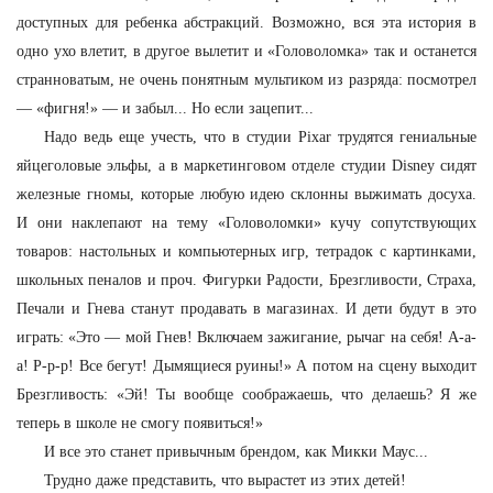
доступных для ребенка абстракций. Возможно, вся эта история в
одно ухо влетит, в другое вылетит и «Головоломка» так и останется
странноватым, не очень понятным мультиком из разряда: посмотрел
— «фигня!» — и забыл... Но если зацепит...
Надо ведь еще учесть, что в студии Pixar трудятся гениальные
яйцеголовые эльфы, а в маркетинговом отделе студии Disney сидят
железные гномы, которые любую идею склонны выжимать досуха.
И они наклепают на тему «Головоломки» кучу сопутствующих
товаров: настольных и компьютерных игр, тетрадок с картинками,
школьных пеналов и проч. Фигурки Радости, Брезгливости, Страха,
Печали и Гнева станут продавать в магазинах. И дети будут в это
играть: «Это — мой Гнев! Включаем зажигание, рычаг на себя! А-а-
а! Р-р-р! Все бегут! Дымящиеся руины!» А потом на сцену выходит
Брезгливость: «Эй! Ты вообще соображаешь, что делаешь? Я же
теперь в школе не смогу появиться!»
И все это станет привычным брендом, как Микки Маус...
Трудно даже представить, что вырастет из этих детей!