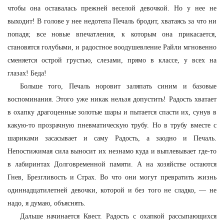
чтобы она оставалась прежней веселой девочкой. Но у нее не
выходит! В голове у нее недотепа Печаль бродит, хватаясь за что ни
попадя; все новые впечатления, к которым она прикасается,
становятся голубыми, и радостное воодушевление Райли мгновенно
сменяется острой грустью, слезами, прямо в классе, у всех на
глазах! Беда!
Больше того, Печаль норовит заляпать синим и базовые
воспоминания. Этого уже никак нельзя допустить! Радость хватает
в охапку драгоценные золотые шары и пытается спасти их, сунув в
какую-то прозрачную пневматическую трубу. Но в трубу вместе с
шариками засасывает и саму Радость, а заодно и Печаль.
Непостижимая сила выносит их незнамо куда и выплевывает где-то
в лабиринтах Долговременной памяти. А на хозяйстве остаются
Гнев, Брезгливость и Страх. Во что они могут превратить жизнь
одиннадцатилетней девочки, которой и без того не сладко, — не
надо, я думаю, объяснять.
Дальше начинается Квест. Радость с охапкой рассыпающихся