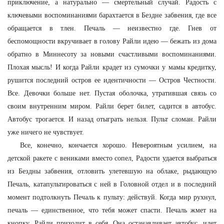
приключение, а натурально — смертельный случай. Радость с
ключевыми воспоминаниями барахтается в Бездне забвения, где все
обращается в тлен. Печаль — неизвестно где. Гнев от
беспомощности вкручивает в голову Райли идею — бежать из дома
обратно в Миннесоту за новыми счастливыми воспоминаниями.
Плохая мысль! И когда Райли крадет из сумочки у мамы кредитку,
рушится последний остров ее идентичности — Остров Честности.
Все. Девочки больше нет. Пустая оболочка, утратившая связь со
своим внутренним миром. Райли берет билет, садится в автобус.
Автобус трогается. И назад отыграть нельзя. Пульт сломан. Райли
уже ничего не чувствует.
Все, конечно, кончается хорошо. Невероятным усилием, на
детской ракете с вениками вместо сопел, Радости удается выбраться
из Бездны забвения, отловить улетевшую на облаке, рыдающую
Печаль, катапультироваться с ней в Головной отдел и в последний
момент подтолкнуть Печаль к пульту: действуй. Когда мир рухнул,
печаль — единственное, что тебя может спасти. Печаль жмет на
кнопку. Райли приходит в себя. Она останавливает автобус, идет