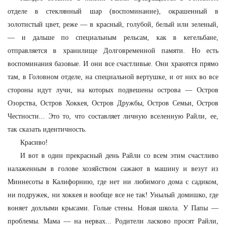
отделе в стеклянный шар (воспоминание), окрашенный в
золотистый цвет, реже — в красный, голубой, белый или зеленый,
— и дальше по специальным рельсам, как в кегельбане,
отправляется в хранилище Долговременной памяти. Но есть
воспоминания базовые. И они все счастливые. Они хранятся прямо
там, в Головном отделе, на специальной вертушке, и от них во все
стороны идут лучи, на которых подвешены острова — Остров
Озорства, Остров Хоккея, Остров Дружбы, Остров Семьи, Остров
Честности... Это то, что составляет личную вселенную Райли, ее,
так сказать идентичность.
Красиво!
И вот в один прекрасный день Райли со всем этим счастливо
налаженным в голове хозяйством сажают в машину и везут из
Миннесоты в Калифорнию, где нет ни любимого дома с садиком,
ни подружек, ни хоккея и вообще все не так! Унылый домишко, где
воняет дохлыми крысами. Голые стены. Новая школа. У Папы —
проблемы. Мама — на нервах... Родители ласково просят Райли,