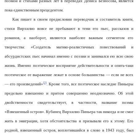
поэмой и стихами разных лет в переводах Дениса Безносова, является
пока единственным прецедентом.
Как пишет в своем предисловии переводчик и составитель книги,
стихи Вирхилио вовсе не пребывают в тени его пьес, рассказов и
романов, а наоборот, являются наиболее важным сегментом его
творчества: «Создатель магико-реалистичных повествований и
абсурдистских пьес начинал именно с поэзии и занимался ею всю свою
жизнь. Именно поэтическое восприятие действительности и опять-таки
поэтическое ее выражение лежат в основе большинства — если не всех
[2]
— его произведений»
. Кроме того, все поэтическое наследие Пиньеры
предельно взвешенно и притом совершенно неоднозначно. Об этой
двойственности свидетельствует, в частности, название поэмы
«Взвешенный остров». Кубинец Вирхилио Пиньера так никогда и не смог
жить в эмиграции, хотя обстоятельства и призывали его к этому. Его
родной, взвешенный остров, воплотившийся в слово в 1943 году, был