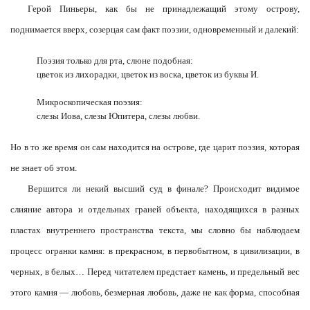
Герой Пиньеры, как бы не принадлежащий этому острову,
поднимается вверх, созерцая сам факт поэзии, одновременный и далекий:
Поэзия только для рта, слюне подобная:
цветок из лихорадки, цветок из воска, цветок из буквы И.
Микроскопическая поэзия:
слезы Иова, слезы Юпитера, слезы любви.
Но в то же время он сам находится на острове, где царит поэзия, которая
не знает об этом.
Вершится ли некий высший суд в финале? Происходит видимое
слияние автора и отдельных граней объекта, находящихся в разных
пластах внутреннего пространства текста, мы словно бы наблюдаем
процесс огранки камня: в прекрасном, в первобытном, в цивилизации, в
черных, в белых… Перед читателем предстает камень, и предельный вес
этого камня — любовь, безмерная любовь, даже не как форма, способная