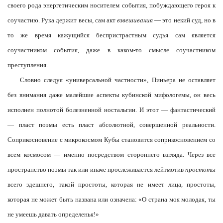
своего рода энергетическим носителем события, побуждающего героя к
соучастию. Рука держит весы, сам акт
взвешивания
— это некий суд, но в
то же время кажущийся беспристрастным судья сам является
соучастником события, даже в каком-то смысле соучастником
преступления.
Словно следуя «универсальной частности», Пиньера не оставляет
без внимания даже малейшие аспекты кубинской мифологемы, он весь
исполнен полнотой болезненной ностальгии. И этот — фантастический
— пласт поэмы есть пласт абсолютной, совершенной реальности.
Соприкосновение с микрокосмом Кубы становится соприкосновением со
всем космосом — именно посредством стороннего взгляда. Через все
пространство поэмы так или иначе прослеживается лейтмотив
простоты
всего здешнего, такой простоты, которая не имеет лица, простоты,
которая не может быть названа или означена: «О страна моя молодая, ты
не умеешь давать определенья!»