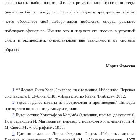
словно карты, набор оппозиций и не отрицая ни одной из них, он всегда
(насколько бы это иногда и не было очевидно в пространстве текста)
четко обозначает свой выбор: жизнь побеждает смерть, реальное
побеждает эфемерное. Именно это и наделяет его поэзию внутренней
силой и экспрессией, существующей вне зависимости от системы
образов.
Мария Фокеева
[23]
1
Лесама Лима Хосе. Зачарованная величина. Избранное. Перевод
с испанского Б. Дубина. СПб., «Издательство Ивана Лимбаха», 2012.
2
Здесь и далее цитаты из предисловия и произведений Пиньеры
приводятся по рецензируемому изданию.
3
Путешествие Христофора Колумба (дневники, письма, документы).
Под редакцией И. Магидовича; перевод с испанского и комментарии Я.
М. Света. М., «Географгиз», 1956.
4
Цит. по изданию: Лорка Федерико Гарсиа. Избранная лирика.
Перевод с испанского И. Тыняновой. М., «Молодая гвардия», 1975