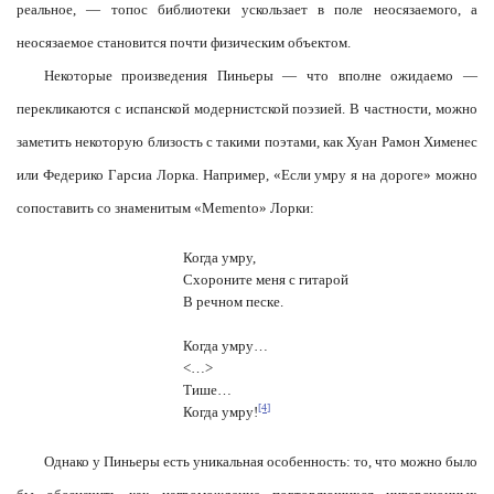
реальное, — топос библиотеки ускользает в поле неосязаемого, а
неосязаемое становится почти физическим объектом.
Некоторые произведения Пиньеры — что вполне ожидаемо —
перекликаются с испанской модернистской поэзией. В частности, можно
заметить некоторую близость с такими поэтами, как Хуан Рамон Хименес
или Федерико Гарсиа Лорка. Например, «Если умру я на дороге» можно
сопоставить со знаменитым «Memento» Лорки:
Когда умру,
Схороните меня с гитарой
В речном песке.
Когда умру…
<…>
Тише…
[4]
Когда умру!
Однако у Пиньеры есть уникальная особенность: то, что можно было