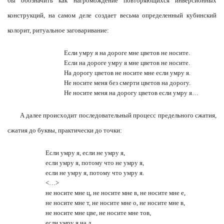
бы обозначить как нагромождение повторяющихся инверсионных
конструкций, на самом деле создает весьма определенный кубинский
колорит, ритуальное заговаривание:
Если умру я на дороге мне цветов не носите.
Если на дороге умру я мне цветов не носите.
На дорогу цветов не носите мне если умру я.
Не носите меня без смерти цветов на дорогу.
Не носите меня на дорогу цветов если умру я…
А далее происходит последовательный процесс предельного сжатия,
сжатия до буквы, практически до точки:
Если умру я, если не умру я,
если умру я, потому что не умру я,
если не умру я, потому что умру я.
<…>
не носите мне ц, не носите мне в, не носите мне е,
не носите мне т, не носите мне о, не носите мне в,
не носите мне цве, не носите мне тов,
если умру я на д.