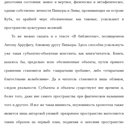
дихотомия состояния: живое и мертвое, физическое и метафизическое,
однако собственно личности Пиньеры и Лимы, проживающих на острове
Куба, по крайней мере обозначенные как таковые, ускользают в
пространство культурных коллизий.
То же можно сказать и о тексте «В библиотеке», посвященном
Антону Арруфату, близкому другу Пиньеры. Здесь способна ускользнуть
уже такая субъектно-объектная константа, как книга/читатель. Книги,
казалось бы, предельно ясно обозначенные объекты, путем прямого
сравнения становятся либо «закрытыми гробами», либо «открытыми
благостными колыбелями». Да и читатель становится лишь обликом,
следом реальности. Субъекты и объекты существуют вне времени и,
более того, даже вне самого пространства при фактическом назывании
того и другого. И все же такая мнимость, неуловимость хронотопа также
является лишь авторской уловкой: призрачное пространство вытесняется
таким образом на первый план, подменяя и заполняя пространство