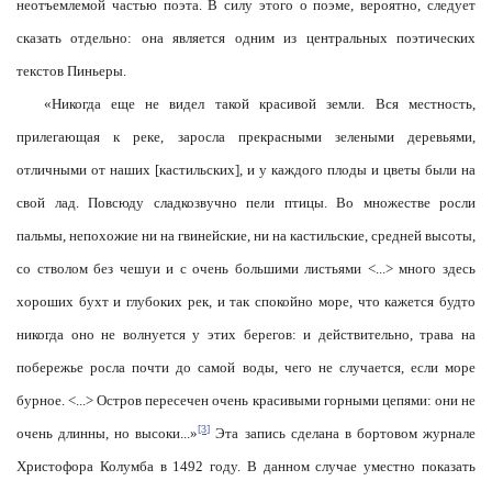
неотъемлемой частью поэта. В силу этого о поэме, вероятно, следует
сказать отдельно: она является одним из центральных поэтических
текстов Пиньеры.
«Никогда еще не видел такой красивой земли. Вся местность,
прилегающая к реке, заросла прекрасными зелеными деревьями,
отличными от наших [кастильских], и у каждого плоды и цветы были на
свой лад. Повсюду сладкозвучно пели птицы. Во множестве росли
пальмы, непохожие ни на гвинейские, ни на кастильские, средней высоты,
со стволом без чешуи и с очень большими листьями <...> много здесь
хороших бухт и глубоких рек, и так спокойно море, что кажется будто
никогда оно не волнуется у этих берегов: и действительно, трава на
побережье росла почти до самой воды, чего не случается, если море
бурное. <...> Остров пересечен очень красивыми горными цепями: они не
[3]
очень длинны, но высоки...»
Эта запись сделана в бортовом журнале
Христофора Колумба в 1492 году. В данном случае уместно показать