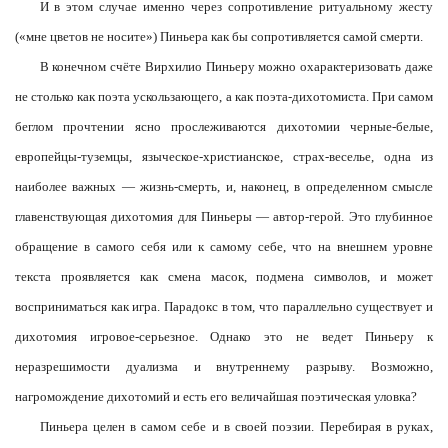
И в этом случае именно через сопротивление ритуальному жесту
(«мне цветов не носите») Пиньера как бы сопротивляется самой смерти.
В конечном счёте Вирхилио Пиньеру можно охарактеризовать даже
не столько как поэта ускользающего, а как поэта-дихотомиста. При самом
беглом прочтении ясно прослеживаются дихотомии черные-белые,
европейцы-туземцы, языческое-христианское, страх-веселье, одна из
наиболее важных — жизнь-смерть, и, наконец, в определенном смысле
главенствующая дихотомия для Пиньеры — автор-герой. Это глубинное
обращение в самого себя или к самому себе, что на внешнем уровне
текста проявляется как смена масок, подмена символов, и может
восприниматься как игра. Парадокс в том, что параллельно существует и
дихотомия игровое-серьезное. Однако это не ведет Пиньеру к
неразрешимости дуализма и внутреннему разрыву. Возможно,
нагромождение дихотомий и есть его величайшая поэтическая уловка?
Пиньера целен в самом себе и в своей поэзии. Перебирая в руках,