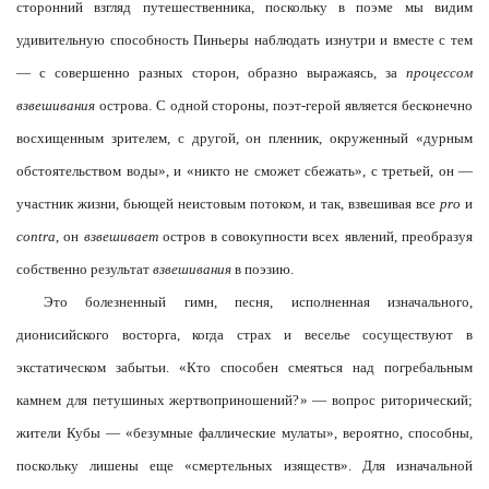
сторонний взгляд путешественника, поскольку в поэме мы видим
удивительную способность Пиньеры наблюдать изнутри и вместе с тем
— с совершенно разных сторон, образно выражаясь, за
процессом
взвешивания
острова. С одной стороны, поэт-герой является бесконечно
восхищенным зрителем, с другой, он пленник, окруженный «дурным
обстоятельством воды», и «никто не сможет сбежать», с третьей, он —
участник жизни, бьющей неистовым потоком, и так, взвешивая все
pro
и
contra
, он
взвешивает
остров в совокупности всех явлений, преобразуя
собственно результат
взвешивания
в поэзию.
Это болезненный гимн, песня, исполненная изначального,
дионисийского восторга, когда страх и веселье сосуществуют в
экстатическом забытьи. «Кто способен смеяться над погребальным
камнем для петушиных жертвоприношений?» — вопрос риторический;
жители Кубы — «безумные фаллические мулаты», вероятно, способны,
поскольку лишены еще «смертельных изяществ». Для изначальной