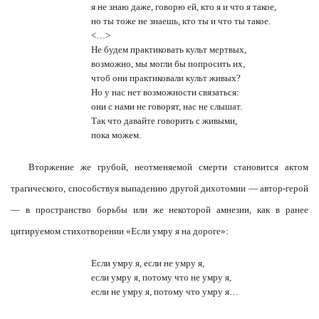
я не знаю даже, говорю ей, кто я и что я такое,
но ты тоже не знаешь, кто ты и что ты такое.
<…>
Не будем практиковать культ мертвых,
возможно, мы могли бы попросить их,
чтоб они практиковали культ живых?
Но у нас нет возможности связаться:
они с нами не говорят, нас не слышат.
Так что давайте говорить с живыми,
пока можем.
Вторжение же грубой, неотменяемой смерти становится актом
трагического, способствуя выпадению другой дихотомии — автор-герой
— в пространство борьбы или же некоторой амнезии, как в ранее
цитируемом стихотворении «Если умру я на дороге»:
Если умру я, если не умру я,
если умру я, потому что не умру я,
если не умру я, потому что умру я…