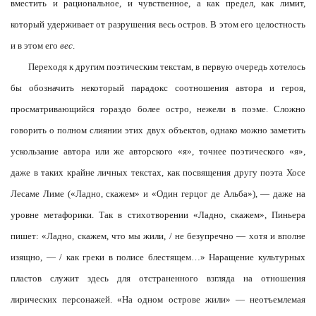
вместить и рациональное, и чувственное, а как предел, как лимит,
который удерживает от разрушения весь остров. В этом его целостность
и в этом его
вес
.
Переходя к другим поэтическим текстам, в первую очередь хотелось
бы обозначить некоторый парадокс соотношения автора и героя,
просматривающийся гораздо более остро, нежели в поэме. Сложно
говорить о полном слиянии этих двух объектов, однако можно заметить
ускользание автора или же авторского «я», точнее поэтического «я»,
даже в таких крайне личных текстах, как посвящения другу поэта Хосе
Лесаме Лиме («Ладно, скажем» и «Один герцог де Альба»), — даже на
уровне метафорики. Так в стихотворении «Ладно, скажем», Пиньера
пишет: «Ладно, скажем, что мы жили, / не безупречно — хотя и вполне
изящно, — / как греки в полисе блестящем…» Наращение культурных
пластов служит здесь для отстраненного взгляда на отношения
лирических персонажей. «На одном острове жили» — неотъемлемая