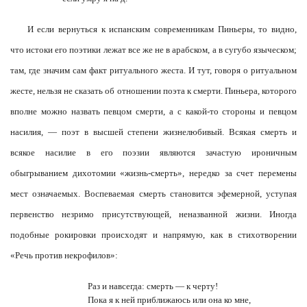
И если вернуться к испанским современникам Пиньеры, то видно,
что истоки его поэтики лежат все же не в арабском, а в сугубо языческом;
там, где значим сам факт ритуального жеста. И тут, говоря о ритуальном
жесте, нельзя не сказать об отношении поэта к смерти. Пиньера, которого
вполне можно назвать певцом смерти, а с какой-то стороны и певцом
насилия, — поэт в высшей степени жизнелюбивый. Всякая смерть и
всякое насилие в его поэзии являются зачастую ироничным
обыгрыванием дихотомии «жизнь-смерть», нередко за счет перемены
мест означаемых. Воспеваемая смерть становится эфемерной, уступая
первенство незримо присутствующей, неназванной жизни. Иногда
подобные рокировки происходят и напрямую, как в стихотворении
«Речь против некрофилов»:
Раз и навсегда: смерть — к черту!
Пока я к ней приближаюсь или она ко мне,