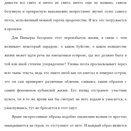
дикости все свято и ничто не свято, ничто еще не названо, сквозь
безумную и прекрасную вакханалию непрестанно звучит голос самого
поэта, исполненный нежной горечи пророчества. И все это погружается
в прошлое.
Для Пиньеры бесценен этот переизбыток жизни, в связи с чем
возникает некоторый парадокс: о каком буйстве, о каком излишестве
жизни может идти речь на
взвешенном острове,
где все должно быть в
той или иной степени упорядочено? Уловка поэта проскальзывает через
всю ткань текста, ведь это никто иной как он
взвесил
и измерил остров,
это он сам примеряет различные обличия, сливаясь таким образом с
самим феноменом кубинской жизни. Его взгляд отстранен: участник
культа, он в то же время как бы смотрит на него издали и ужасается, а
ужаснувшись, тут же бросается в этот омут.
Яркие экспрессивные образы подобно океанским волнам то яростно
накидываются на героя, то отступают от него. И каждый образ является