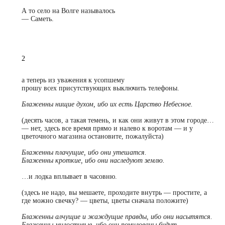
А то село на Волге называлось
—
Саметь.
2
а теперь из уважения к усопшему
прошу всех присутствующих выключить телефоны.
Блаженны нищие духом, ибо их есть Царство Небесное.
(десять часов, а такая темень, и как они живут в этом городе…
— нет, здесь все время прямо и налево к воротам — и у
цветочного магазина остановите, пожалуйста)
Блаженны плачущие, ибо они утешатся.
Блаженны кроткие, ибо они наследуют землю.
…
и лодка вплывает в часовню.
(здесь не надо, вы мешаете, проходите внутрь — простите, а
где можно свечку? — цветы, цветы сначала положите)
Блаженны алчущие и жаждущие правды, ибо они насытятся.
Блаженны милостивые, ибо они помилованы будут.