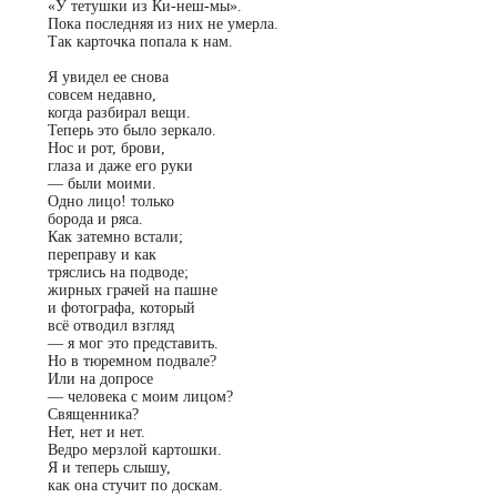
«У тетушки из Ки-неш-мы».
Пока последняя из них не умерла.
Так карточка попала к нам.
Я увидел ее снова
совсем недавно,
когда разбирал вещи.
Теперь это было зеркало.
Нос и рот, брови,
глаза и даже его руки
—
были моими.
Одно лицо! только
борода и ряса.
Как затемно встали;
переправу и как
тряслись на подводе;
жирных грачей на пашне
и фотографа, который
всё отводил взгляд
—
я мог это представить.
Но в тюремном подвале?
Или на допросе
—
человека с моим лицом?
Священника?
Нет, нет и нет.
Ведро мерзлой картошки.
Я и теперь слышу,
как она стучит по доскам.