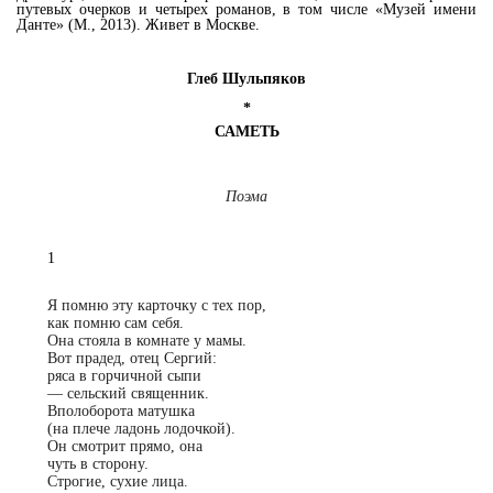
путевых очерков и четырех романов, в том числе «Музей имени
Данте» (М., 2013). Живет в Москве.
Глеб Шульпяков
*
САМЕТЬ
Поэма
1
Я помню эту карточку с тех пор,
как помню сам себя.
Она стояла в комнате у мамы.
Вот прадед, отец Сергий:
ряса в горчичной сыпи
—
сельский священник.
Вполоборота матушка
(на плече ладонь лодочкой).
Он смотрит прямо, она
чуть в сторону.
Строгие, сухие лица.