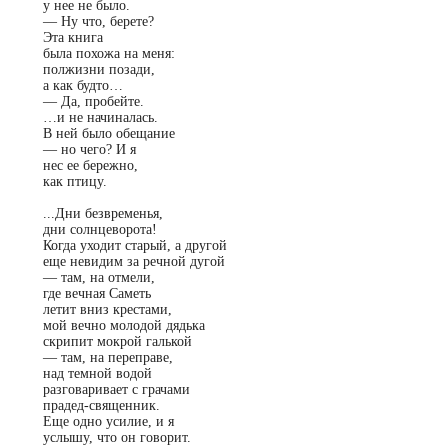
у нее не было.
—
Ну что, берете?
Эта книга
была похожа на меня:
полжизни позади,
а как будто…
—
Да, пробейте.
…
и не начиналась.
В ней было обещание
—
но чего? И я
нес ее бережно,
как птицу.
...Дни безвременья,
дни солнцеворота!
Когда уходит старый, а другой
еще невидим за речной дугой
—
там, на отмели,
где вечная Саметь
летит вниз крестами,
мой вечно молодой дядька
скрипит мокрой галькой
—
там, на переправе,
над темной водой
разговаривает с грачами
прадед-священник.
Еще одно усилие, и я
услышу, что он говорит.