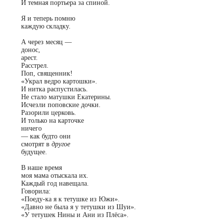
И темная портьера за спиной.
Я и теперь помню
каждую складку.
А через месяц —
донос,
арест.
Расстрел.
Поп, священник!
«Украл ведро картошки».
И нитка распустилась.
Не стало матушки Екатерины.
Исчезли поповские дочки.
Разорили церковь.
И только на карточке
ничего
—
как будто они
смотрят в
другое
будущее.
В наше время
моя мама отыскала их.
Каждый год навещала.
Говорила:
«Поеду-ка я к тетушке из Южи».
«Давно не была я у тетушки из Шуи».
«У тетушек Нины и Ани из Плёса».