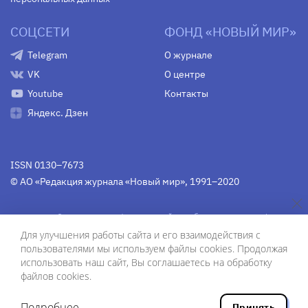
СОЦСЕТИ
ФОНД «НОВЫЙ МИР»
Telegram
О журнале
VK
О центре
Youtube
Контакты
Яндекс. Дзен
ISSN 0130–7673
© АО «Редакция журнала «Новый мир», 1991–2020
Свидетельство Федеральной службы по надзору в сфере
связи, информационных технологий и массовых
Для улучшения работы сайта и его взаимодействия с
коммуникаций
средства массовой информации
пользователями мы используем файлы cookies. Продолжая
(Роскомнадзор)
ПИ № Фс 77-75754 от 13 июня 2019 г.
использовать наш сайт, Вы соглашаетесь на обработку
файлов cookies.
Дизайн — Рустам Габбасов.
Шрифты — Zhivago Display и IBM Plex Sans.
Подробнее
Принять