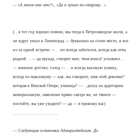
— «А зачем мне это?», «Да я лучше по-старому…»
(…я тот год хорошо помню, мы тогда в Петрозаводске жили, а
он вдруг уехал в Ленинград — буквально на голое место, и все
из-за одной встречи — …но всегда заботился, всегда как отец
родной… — да ерунда, говорит мне, твоя книга! успокоил…
— военное детство, голод — …и всегда высокую планку,
всегда по максимуму — как, вы говорите, имя этой девочки?
которая в Венской Опере, ученица? — ...доску на аудиторию
мемориальную, заявление прямо завтра же, не тяните —
постойте, вы уже уходите? — да — я провожу вас)
......................................
—
Следующая остановка Адмиралтейская. До