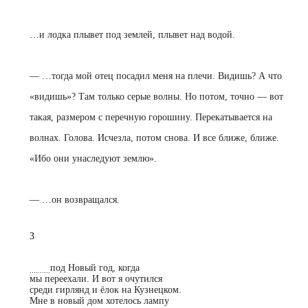
…
и лодка плывет под землей, плывет над водой.
— …
тогда мой отец посадил меня на плечи. Видишь? А что
«видишь»? Там только серые волны. Но потом, точно — вот
такая, размером с перечную горошину. Перекатывается на
волнах. Голова. Исчезла, потом снова. И все ближе, ближе.
«Ибо они унаследуют землю».
— …
он возвращался.
3
под Новый год, когда
..........
мы переехали. И вот я очутился
среди гирлянд и ёлок на Кузнецком.
Мне в новый дом хотелось лампу