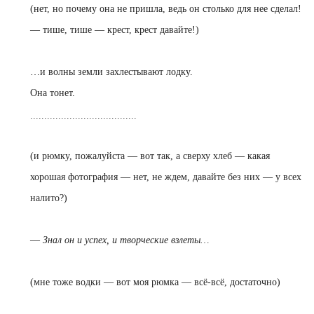
(нет, но почему она не пришла, ведь он столько для нее сделал!
— тише, тише — крест, крест давайте!)
…
и волны земли захлестывают лодку.
Она тонет.
......................................
(и рюмку, пожалуйста — вот так, а сверху хлеб — какая
хорошая фотография — нет, не ждем, давайте без них — у всех
налито?)
—
Знал он и успех, и творческие взлеты…
(мне тоже водки — вот моя рюмка — всё-всё, достаточно)