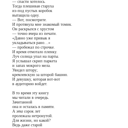
—
спасти хотелось.
Тогда плешивая старуха
из-под пустых коробок
вытащила одну.
—
Вот, посмотрите.
И протянула мне знакомый томик.
Он раскрылся с хрустом
—
точно вчера из печати.
«Давно уже привык я
укладываться рано…»
—
пробежал по строчке.
И время отмотало пленку.
Луч солнца упал на парты.
Я услышал скрип паркета
и запах мокрого мела.
Увидел штору;
кремлевскую за шторой башню.
И девушку, которая вот-вот
в аудиторию войдет.
В то время эту книгу
мы читали в очередь.
Зачитанной
она и осталась в памяти.
А
эта
сорок лет
пролежала нетронутой.
Для жизни, но какой?
Ведь даже старой