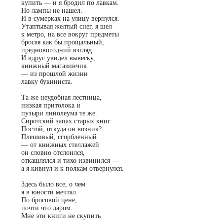
купить — и я бродил по лавкам.
Но лампы не нашел.
И в сумерках на улицу вернулся.
Утаптывая желтый снег, я шел
к метро, на все вокруг предметы
бросая как бы прощальный,
предновогодний взгляд.
И вдруг увидел вывеску,
книжный магазинчик
—
из прошлой жизни
лавку букиниста.
Та же неудобная лестница,
низкая притолока и
пузыри линолеума те же.
Сиротский запах старых книг.
Постой, откуда он возник?
Плешивый, сгорбленный
—
от книжных стеллажей
он словно отслоился,
откашлялся и тихо извинился —
а я кивнул и к полкам отвернулся.
Здесь было все, о чем
я в юности мечтал.
По бросовой цене,
почти что даром.
Мне эти книги не скупить