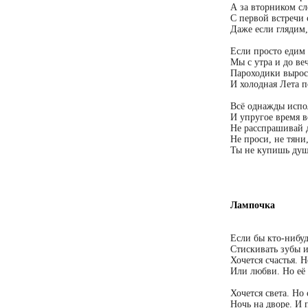
А за вторником сл
С первой встречи
Даже если глядим,
Если просто едим
Мы с утра и до ве
Пароходики вырос
И холодная Лета п
Всё однажды испол
И упругое время в
Не расспрашивай 
Не проси, не тяни
Ты не купишь душ
Лампочка
Если бы кто-нибуд
Стискивать зубы и
Хочется счастья. Н
Или любви. Но её 
Хочется света. Но 
Ночь на дворе. И 