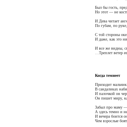
Был бы гость, пре
Но этот — не кост
И Дева читает анг
По губам, по руке
С той стороны оке
И даже, как это н
И все же видны, с
…
Треплет ветер е
Когда темнеет
Приходит мальчик 
В сандаликах наб
И палочкой он чер
Он пишет миру, к
Забыл про маму — 
А здесь темно и не
И вечера боится о
Чем взрослые боят