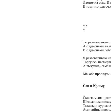
Лампочка есть. И 
В том, что для сча
* *
*
Ты разговариваешь
А с демонами за 
И с демонами собс
Я разговариваю н
Торгуюсь насмерть 
А выкупив, сама н
Мы оба пропадем. 
Сон в Крыму
Сквозь меня прот
Шевеля плавникам
Тяжелы и курчаво
Ассирийцы провод