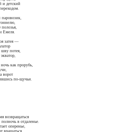
й и детский
переходом.
 паровозик,
тоннелю,
 полозья,
и Емеля.
оя затея —
алатор
о шву потея,
экватор,
ночь как прорубь,
учи,
а ворот
лившись по-щучьи.
мя возвращаться
 полночь в отдаленье.
тает оперенье,
т вращаться.