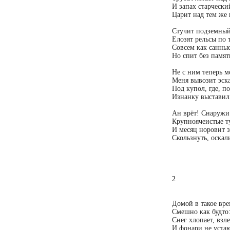
И запах старчески
Царит над тем же 
Стучит подземный
Елозят рельсы по 
Совсем как санные
Но спит без памят
Не с ним теперь м
Меня вывозит эск
Под купол, где, п
Изнанку выставил 
Ан врёт! Снаружи 
Крупноячеистые т
И месяц норовит з
Скользнуть, оска
2
Домой в такое вре
Смешно как будто:
Снег хлопает, взле
И фонари не устаю