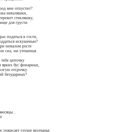
род мне отпустит?
ка неваляшки,
тережет стекляшку,
ище для грусти.
аз податься в гости,
поддаться искушенью?
при немалом росте
ни сна, ни утешенья.
 тебе цепочку
м ярких бус фонарных,
олгую отсрочку
ий безударных?
месяцы...
а
ос повисает глухое молчанье.