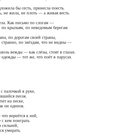
дложила бы сесть, принесла поесть.
ь, не жила, не плоть — а живая весть.
ела. Как письмо по слогам —
, по крыльям, по неведомым берегам
ана, по дорогам своей страны,
и странно, по звёздам, что не видны —
квозь вежды — как слёзы, стоят в глазах.
е одежды — тот же, что поёт в парусах.
с палочкой в руке,
ившийся песок.
тит на песке,
ак он одинок.
что вернётся к ней,
 с кем поиграть.
н сильней,
ся умирать.