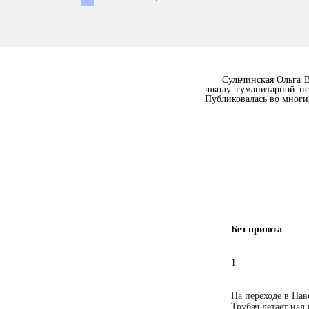
Сульчинская Ольга 
школу гуманитарной пс
Публиковалась во многи
Без приюта
1
На переходе в Пав
Трубач летает над