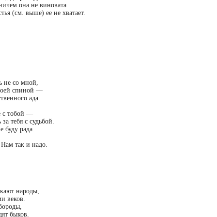
ничем она не виновата
стья (см. выше) ее не хватает.
 не со мной,
моей спиной —
твенного ада.
е с тобой —
за тебя с судьбой.
е буду рада.
Нам так и надо.
екают народы,
и веков.
бороды,
ят быков.