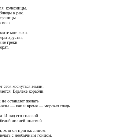
пя, колесницы,
блюды в раю.
т границы —
 свою.
мите мне веки.
еры хрустят,
ние греки
орят.
т себя коснуться земли,
ается. Вдалеке корабли,
 не оставляет желать
ижна — как и время — морская гладь.
а. И над его головой
 белой лилией полевой.
а, хотя он пригож лицом.
 делать с необычным гонцом.