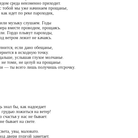
едом среда неизменно приходит.
 с тобой мы уже начинаем прощанье,
 как идет по реке пароходик,
 или музыку слушаем. Годы
чера вместе проводим, прощаясь.
ли. Гордо плывут пароходы,
од ветром лежит не качаясь.
нится, если дано обещанье,
ернется в исходную точку.
дальше, услышав глухое молчанье.
, не томи, не целуй на прощанье.
и — ты всего лишь получишь отсрочку.
ь знал бы, как надоедает
 грудью ложиться на ветер!
о счастья у нас не бывает.
не бывает на свете.
света, увы, маловато.
под двери пургой заметает.