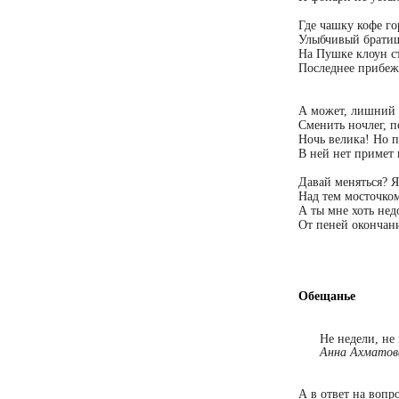
Где чашку кофе го
Улыбчивый братиш
На Пушке клоун с
Последнее прибеж
А может, лишний р
Сменить ночлег, 
Ночь велика! Но 
В ней нет примет 
Давай меняться? Я
Над тем мосточко
А ты мне хоть нед
От пеней окончан
Обещанье
Не недели, не 
Анна Ахматов
А в ответ на вопр