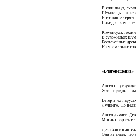
В уши лезут, скри
Шумно дышат вер
И сознанье теряе
Покидает отчизну
Кто-нибудь, подни
В сухожильях шум
Беспокойные древ
На моем языке гов
«Благовещение»
Ангел не утруждае
Хотя изрядно сниж
Ветер в их парусах
Лучшего. Но недв
Ангел думает: Дев
Мысль прорастает
Дева боится ангел
Она не знает, что