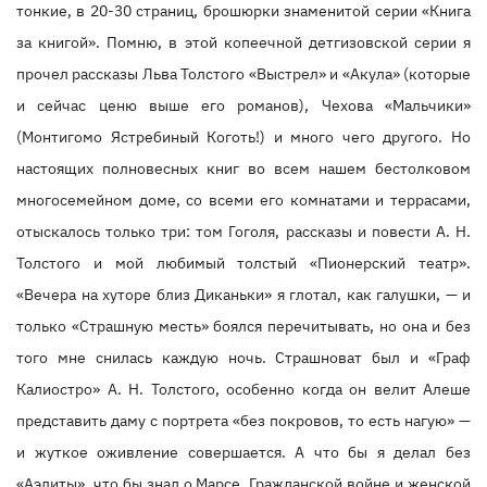
тонкие, в 20-30 страниц, брошюрки знаменитой серии «Книга
за книгой». Помню, в этой копеечной детгизовской серии я
прочел рассказы Льва Толстого «Выстрел» и «Акула» (которые
и сейчас ценю выше его романов), Чехова «Мальчики»
(Монтигомо Ястребиный Коготь!) и много чего другого. Но
настоящих полновесных книг во всем нашем бестолковом
многосемейном доме, со всеми его комнатами и террасами,
отыскалось только три: том Гоголя, рассказы и повести А. Н.
Толстого и мой любимый толстый «Пионерский театр».
«Вечера на хуторе близ Диканьки» я глотал, как галушки, — и
только «Страшную месть» боялся перечитывать, но она и без
того мне снилась каждую ночь. Страшноват был и «Граф
Калиостро» А. Н. Толстого, особенно когда он велит Алеше
представить даму с портрета «без покровов, то есть нагую» —
и жуткое оживление совершается. А что бы я делал без
«Аэлиты», что бы знал о Марсе, Гражданской войне и женской