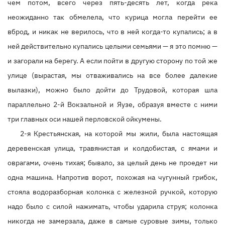
чем потом, всего через пять-десять лет, когда река
неожиданно так обмелела, что курица могла перейти ее
вброд, и никак не верилось, что в ней когда-то купались; а в
ней действительно купались целыми семьями — я это помню —
и загорали на берегу. А если пойти в другую сторону по той же
улице (вырастая, мы отваживались на все более далекие
вылазки), можно было дойти до Трудовой, которая шла
параллельно 2-й Вокзальной и Яузе, образуя вместе с ними
три главных оси нашей перловской ойкумены.
2-я Крестьянская, на которой мы жили, была настоящая
деревенская улица, травянистая и колдобистая, с ямами и
оврагами, очень тихая; бывало, за целый день не проедет ни
одна машина. Напротив ворот, похожая на чугунный грибок,
стояла водоразборная колонка с железной ручкой, которую
надо было с силой нажимать, чтобы ударила струя; колонка
никогда не замерзала, даже в самые суровые зимы, только