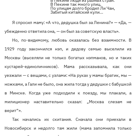
В Пекине люди из разных стран.
В Пекине так много улиц.
По улицам долго бродил Ли Чан,
Забитый китайский кули...
Я спросил маму: «А что, дедушка был за Ленина?» — «Да, —
убежденно ответила она, — он был за советскую власть».
Но, по-видимому, любовь оказалась без взаимности. В
1929 году закончился нэп, и дедову семью выселили из
Москвы (выселяли не только богатых нэпманов, но и таких
кустарей-единоличников). Мама рассказывала, как они
уезжали — с вещами, с узлами: «На руках у мамы братик, мы —
ножками, а Гали не было, она жила тогда у дедушки с бабушкой
в Минске. Когда уже подходили к поезду, мы плакали, а
милиционер наставительно сказал: „Москва слезам не
верит”».
Так начались их скитания. Сначала они приехали в
Новосибирск и недолго там жили (мама запомнила только