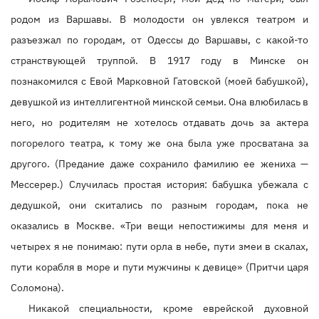
родом из Варшавы. В молодости он увлекся театром и
разъезжал по городам, от Одессы до Варшавы, с какой-то
странствующей труппой. В 1917 году в Минске он
познакомился с Евой Марковной Гатовской (моей бабушкой),
девушкой из интеллигентной минской семьи. Она влюбилась в
него, но родителям не хотелось отдавать дочь за актера
погорелого театра, к тому же она была уже просватана за
другого. (Предание даже сохранило фамилию ее жениха —
Мессерер.) Случилась простая история: бабушка убежала с
дедушкой, они скитались по разным городам, пока не
оказались в Москве. «Три вещи непостижимы для меня и
четырех я не понимаю: пути орла в небе, пути змеи в скалах,
пути корабля в море и пути мужчины к девице» (Притчи царя
Соломона).
Никакой специальности, кроме еврейской духовной