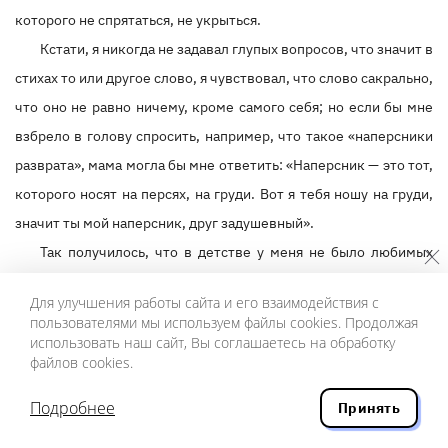
которого не спрятаться, не укрыться.
Кстати, я никогда не задавал глупых вопросов, что значит в
стихах то или другое слово, я чувствовал, что слово сакрально,
что оно не равно ничему, кроме самого себя; но если бы мне
взбрело в голову спросить, например, что такое «наперсники
разврата», мама могла бы мне ответить: «Наперсник — это тот,
которого носят на персях, на груди. Вот я тебя ношу на груди,
значит ты мой наперсник, друг задушевный».
Так получилось, что в детстве у меня не было любимых
дедушек-бабушек, которые бы меня ласкали и рассказывали
Для улучшения работы сайта и его взаимодействия с
сказки, не было деревенской няни (которая присутствует в
пользователями мы используем файлы cookies. Продолжая
воспоминаниях многих моих ровесников-москвичей), зато
использовать наш сайт, Вы соглашаетесь на обработку
файлов cookies.
была мама-певунья и книжки, которые я рано научился читать:
вот они-то, книжки, и стали моей коллективной Ариной
Подробнее
Принять
Родионовной.