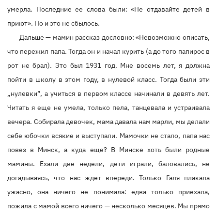
умерла. Последние ее слова были: «Не отдавайте детей в
приют». Но и это не сбылось.
Дальше — мамин рассказ дословно: «Невозможно описать,
что пережил папа. Тогда он и начал курить (а до того папирос в
рот не брал). Это был 1931 год. Мне восемь лет, я должна
пойти в школу в этом году, в нулевой класс. Тогда были эти
„нулевки”, а учиться в первом классе начинали в девять лет.
Читать я еще не умела, только пела, танцевала и устраивала
вечера. Собирала девочек, мама давала нам марли, мы делали
себе юбочки всякие и выступали. Мамочки не стало, папа нас
повез в Минск, а куда еще? В Минске хоть были родные
мамины. Ехали две недели, дети играли, баловались, не
догадываясь, что нас ждет впереди. Только Галя плакала
ужасно, она ничего не понимала: едва только приехала,
пожила с мамой всего ничего — несколько месяцев. Мы прямо