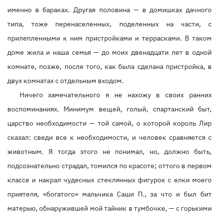
именно в бараках. Другая половина — в домишках дачного
типа, тоже перенаселенных, поделенных на части, с
прилепленными к ним пристройками и террасками. В таком
доме жила и наша семья — до моих двенадцати лет в одной
комнате, позже, после того, как была сделана пристройка, в
двух комнатах с отдельным входом.
Ничего замечательного я не нахожу в своих ранних
воспоминаниях. Минимум вещей, голый, спартанский быт,
царство необходимости — той самой, о которой король Лир
сказал: сведи все к необходимости, и человек сравняется с
животным. Я тогда этого не понимал, но, должно быть,
подсознательно страдал, томился по красоте; оттого в первом
классе и накрал чудесных стеклянных фигурок с елки моего
приятеля, «богатого» мальчика Саши П., за что и был бит
матерью, обнаружившей мой тайник в тумбочке, — с горькими