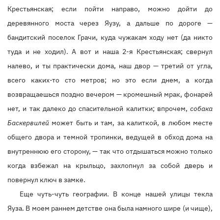
Крестьянская; если пойти направо, можно дойти до
деревянного моста через Яузу, а дальше по дороге —
бандитский поселок Грачи, куда чужакам ходу нет (да никто
туда и не ходил). А вот и наша 2-я Крестьянская; свернул
налево, и ты практически дома, наш двор — третий от угла,
всего каких-то сто метров; но это если днем, а когда
возвращаешься поздно вечером — кромешный мрак, фонарей
нет, и так далеко до спасительной калитки; впрочем,
собака
Баскервилей
может быть и там, за калиткой, в любом месте
общего двора и темной тропинки, ведущей в обход дома на
внутреннюю его сторону, — так что отдышаться можно только
когда взбежал на крыльцо, захлопнул за собой дверь и
повернул ключ в замке.
Еще чуть-чуть географии. В конце нашей улицы текла
Яуза. В моем раннем детстве она была намного шире (и чище),