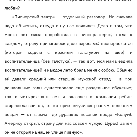
любви?
«Пионерский театр» — отдельный разговор. Но сначала
надо объяснить, откуда он у нас появился. Дело в том, что
много лет мама проработала в пионерлагерях; тогда к
каждому отряду прилагалось двое взрослых: пионервожатая
(которая ходила с красным галстуком на шее) и
воспитательница (без галстука), — так вот, моя мама ездила
воспитательницей и каждое лето брала меня с собою. Обычно
ей давали средний или старший мужской отряд — в мои
дошкольные годы существовало еще раздельное обучение;
так с четырех-пяти лет я оказался в компании ребят-
старшеклассников, от которых выучился разным полезным
вещам — от шахмат до дурацких песенок вроде «Колумб
Америку открыл, страну для нас совсем чужую. Дурак! Зачем
он не открыл на нашей улице пивную».