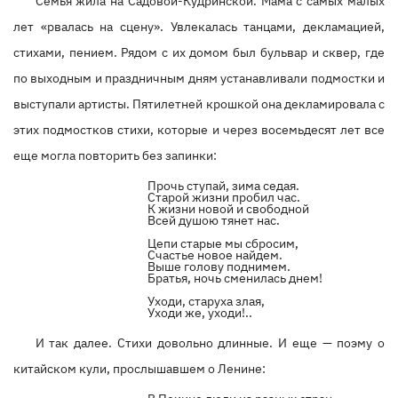
Семья жила на Садовой-Кудринской. Мама с самых малых
лет «рвалась на сцену». Увлекалась танцами, декламацией,
стихами, пением. Рядом с их домом был бульвар и сквер, где
по выходным и праздничным дням устанавливали подмостки и
выступали артисты. Пятилетней крошкой она декламировала с
этих подмостков стихи, которые и через восемьдесят лет все
еще могла повторить без запинки:
Прочь ступай, зима седая.
Старой жизни пробил час.
К жизни новой и свободной
Всей душою тянет нас.
Цепи старые мы сбросим,
Счастье новое найдем.
Выше голову поднимем.
Братья, ночь сменилась днем!
Уходи, старуха злая,
Уходи же, уходи!..
И так далее. Стихи довольно длинные. И еще — поэму о
китайском кули, прослышавшем о Ленине: