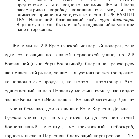
предположить, что когда-то мальчик Женя Шварц
рассматривал коробку колониального чая, и его
внимание привлекли загадочные слова: PURE BASILUR
TEA. Настоящий базилюрский чай,
пуре базилюре
.
Впрочем, это мог быть и чай, продававшийся уже при
нэпе в торгсинах.
Жили мы на 2-й Крестьянской: четвертый поворот, если
идти со станции по главной перловской улице, по 2-й
Вокзальной (ныне Веры Волошиной). Сперва по правую руку
шел маленький рынок, за ним — двухэтажное желтое здание:
на первом этаже продукты, на втором — промтовары. Этот
единственный на всю Перловку магазин носил у нас гордое
звание Большого («Мама пошла в Большой магазин»). Дальше
— улица Семашко, дом отличника Коли Корнева. Дальше —
Яузская улица: тут на углу стоял (и до сих пор стоит)
Кооперативный институт, четырехэтажный небоскреб,
гордость и слава Перловки. Следующий перекресток — 1-я