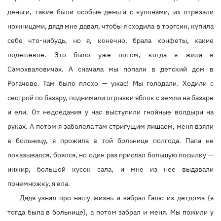
деньги, такие были особые деньги с купонами, их отрезали
ножницами, дядя мне давал, чтобы я сходила в торгсин, купила
себе что-нибудь, но я, конечно, брала конфеты, какие
подешевле. Это было уже потом, когда я жила в
Самохваловичах. А сначала мы попали в детский дом в
Рогачеве. Там было плохо — ужас! Мы голодали. Ходили с
сестрой по базару, поднимали огрызки яблок с земли на базаре
и ели. От недоедания у нас выступили гнойные волдыри на
руках. А потом я заболела там стригущим лишаем, меня взяли
в больницу, я прожила в той больнице полгода. Папа не
показывался, боялся, но один раз прислал большую посылку —
инжир, большой кусок сала, и мне из нее выдавали
понемножку, я ела.
Дядя узнал про нашу жизнь и забрал Галю из детдома (я
тогда была в больнице), а потом забрал и меня. Мы пожили у