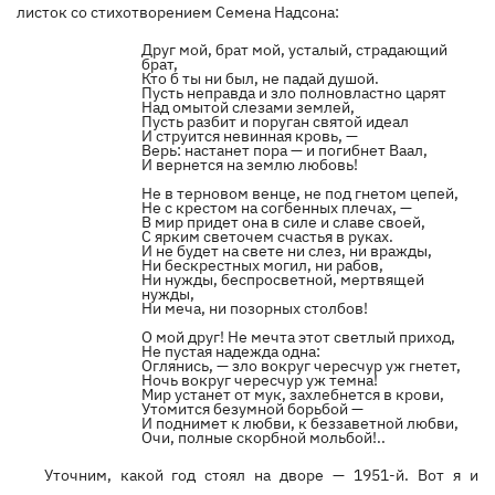
листок со стихотворением Семена Надсона:
Друг мой, брат мой, усталый, страдающий
брат,
Кто б ты ни был, не падай душой.
Пусть неправда и зло полновластно царят
Над омытой слезами землей,
Пусть разбит и поруган святой идеал
И струится невинная кровь, —
Верь: настанет пора — и погибнет Ваал,
И вернется на землю любовь!
Не в терновом венце, не под гнетом цепей,
Не с крестом на согбенных плечах, —
В мир придет она в силе и славе своей,
С ярким светочем счастья в руках.
И не будет на свете ни слез, ни вражды,
Ни бескрестных могил, ни рабов,
Ни нужды, беспросветной, мертвящей
нужды,
Ни меча, ни позорных столбов!
О мой друг! Не мечта этот светлый приход,
Не пустая надежда одна:
Оглянись, — зло вокруг чересчур уж гнетет,
Ночь вокруг чересчур уж темна!
Мир устанет от мук, захлебнется в крови,
Утомится безумной борьбой —
И поднимет к любви, к беззаветной любви,
Очи, полные скорбной мольбой!..
Уточним, какой год стоял на дворе — 1951-й. Вот я и