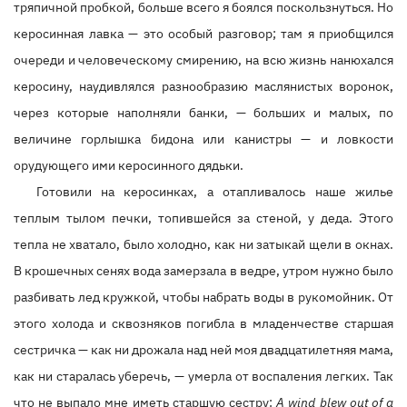
тряпичной пробкой, больше всего я боялся поскользнуться. Но
керосинная лавка — это особый разговор; там я приобщился
очереди и человеческому смирению, на всю жизнь нанюхался
керосину, наудивлялся разнообразию маслянистых воронок,
через которые наполняли банки, — больших и малых, по
величине горлышка бидона или канистры — и ловкости
орудующего ими керосинного дядьки.
Готовили на керосинках, а отапливалось наше жилье
теплым тылом печки, топившейся за стеной, у деда. Этого
тепла не хватало, было холодно, как ни затыкай щели в окнах.
В крошечных сенях вода замерзала в ведре, утром нужно было
разбивать лед кружкой, чтобы набрать воды в рукомойник. От
этого холода и сквозняков погибла в младенчестве старшая
сестричка — как ни дрожала над ней моя двадцатилетняя мама,
как ни старалась уберечь, — умерла от воспаления легких. Так
что не выпало мне иметь старшую сестру:
A wind blew out of a