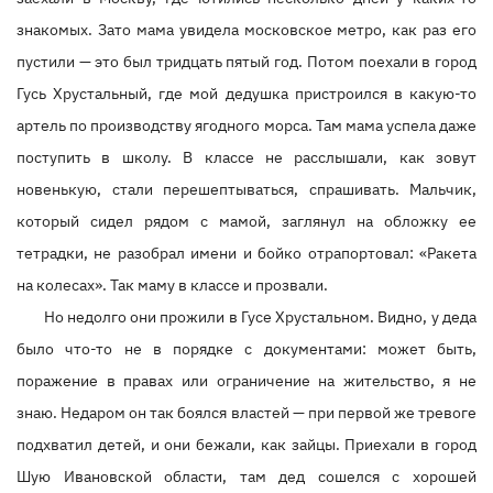
знакомых. Зато мама увидела московское метро, как раз его
пустили — это был тридцать пятый год. Потом поехали в город
Гусь Хрустальный, где мой дедушка пристроился в какую-то
артель по производству ягодного морса. Там мама успела даже
поступить в школу. В классе не расслышали, как зовут
новенькую, стали перешептываться, спрашивать. Мальчик,
который сидел рядом с мамой, заглянул на обложку ее
тетрадки, не разобрал имени и бойко отрапортовал: «Ракета
на колесах». Так маму в классе и прозвали.
Но недолго они прожили в Гусе Хрустальном. Видно, у деда
было что-то не в порядке с документами: может быть,
поражение в правах или ограничение на жительство, я не
знаю. Недаром он так боялся властей — при первой же тревоге
подхватил детей, и они бежали, как зайцы. Приехали в город
Шую Ивановской области, там дед сошелся с хорошей