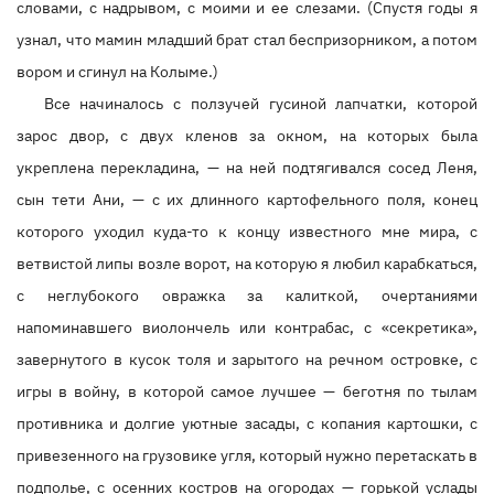
словами, с надрывом, с моими и ее слезами. (Спустя годы я
узнал, что мамин младший брат стал беспризорником, а потом
вором и сгинул на Колыме.)
Все начиналось с ползучей гусиной лапчатки, которой
зарос двор, с двух кленов за окном, на которых была
укреплена перекладина, — на ней подтягивался сосед Леня,
сын тети Ани, — с их длинного картофельного поля, конец
которого уходил куда-то к концу известного мне мира, с
ветвистой липы возле ворот, на которую я любил карабкаться,
с неглубокого овражка за калиткой, очертаниями
напоминавшего виолончель или контрабас, с «секретика»,
завернутого в кусок толя и зарытого на речном островке, с
игры в войну, в которой самое лучшее — беготня по тылам
противника и долгие уютные засады, с копания картошки, с
привезенного на грузовике угля, который нужно перетаскать в
подполье, с осенних костров на огородах — горькой услады