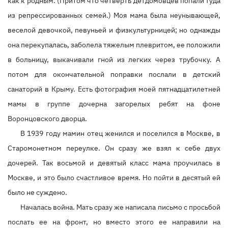
как к родным. (Притом что четверть детдомовцев попали туда
из репрессированных семей.) Моя мама была неунывающей,
веселой девочкой, певуньей и физкультурницей; но однажды
она перекупалась, заболела тяжелым плевритом, ее положили
в больницу, выкачивали гной из легких через трубочку. А
потом для окончательной поправки послали в детский
санаторий в Крыму. Есть фотография моей пятнадцатилетней
мамы в группе дочерна загорелых ребят на фоне
Воронцовского дворца.
В 1939 году мамин отец женился и поселился в Москве, в
Старомонетном переулке. Он сразу же взял к себе двух
дочерей. Так восьмой и девятый класс мама проучилась в
Москве, и это было счастливое время. Но пойти в десятый ей
было не суждено.
Началась война. Мать сразу же написала письмо с просьбой
послать ее на фронт, но вместо этого ее направили на