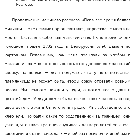
Ростова.
Продолжение маминого рассказа: «Папа все время боялся
милиции — с тех самых пор он скитался, переезжал с места на
место. Нас взял к себе наш минский дядя. Было время очень
голодное, пошел 1932 год, в Белоруссии хлеб давали по
карточкам. Вспоминаю, как меня посылали за хлебом в
магазин и как мне хотелось съесть этот довесочек маленький
сверху, но нельзя — дядя подумает, что у него нечестная
племянница: не может быть, чтобы сразу отрезали ровным
весом. Мы немного пожили у дяди, а потом нас отдали в
детский дом. У дяди семья была из четырех человек: жена,
двое детей, а жить было очень трудно. Мы, собственно, его
хлеб ели. Но были какие-то родственники за границей, они
узнали, что такая трагедия случилась, четверо детей осталось
сиротами, и стали присылать — иной раз посылочку, иной раз и