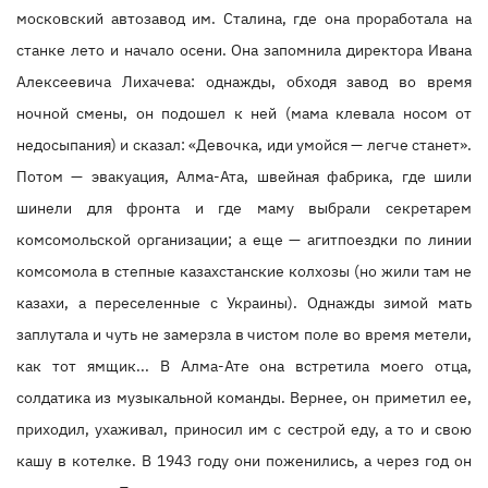
московский автозавод им. Сталина, где она проработала на
станке лето и начало осени. Она запомнила директора Ивана
Алексеевича Лихачева: однажды, обходя завод во время
ночной смены, он подошел к ней (мама клевала носом от
недосыпания) и сказал: «Девочка, иди умойся — легче станет».
Потом — эвакуация, Алма-Ата, швейная фабрика, где шили
шинели для фронта и где маму выбрали секретарем
комсомольской организации; а еще — агитпоездки по линии
комсомола в степные казахстанские колхозы (но жили там не
казахи, а переселенные с Украины). Однажды зимой мать
заплутала и чуть не замерзла в чистом поле во время метели,
как тот ямщик... В Алма-Ате она встретила моего отца,
солдатика из музыкальной команды. Вернее, он приметил ее,
приходил, ухаживал, приносил им с сестрой еду, а то и свою
кашу в котелке. В 1943 году они поженились, а через год он