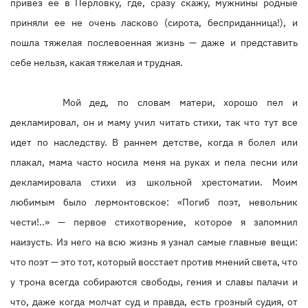
привез ее в Перловку, где, сразу скажу, мужнины родные
приняли ее не очень ласково (сирота, бесприданница!), и
пошла тяжелая послевоенная жизнь — даже и представить
себе нельзя, какая тяжелая и трудная.
Мой дед, по словам матери, хорошо пел и
декламировал, он и маму учил читать стихи, так что тут все
идет по наследству. В раннем детстве, когда я болел или
плакал, мама часто носила меня на руках и пела песни или
декламировала стихи из школьной хрестоматии. Моим
любимым было лермонтовское: «Погиб поэт, невольник
чести!..» — первое стихотворение, которое я запомнил
наизусть. Из него на всю жизнь я узнал самые главные вещи:
что поэт — это тот, который восстает против мнений света, что
у трона всегда собираются свободы, гения и славы палачи и
что, даже когда молчат суд и правда, есть грозный судия, от