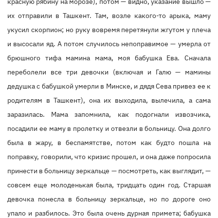
красную рябину на морозе), потом — видно, указание вышло —
их отправили в Ташкент. Там, возле какого-то арыка, маму
укусил скорпион; но руку вовремя перетянули жгутом у плеча
и высосали яд. А потом случилось непоправимое — умерла от
брюшного тифа мамина мама, моя бабушка Ева. Сначала
переболели все три девочки (включая и Галю — мамины
дедушка с бабушкой умерли в Минске, и дядя Сева привез ее к
родителям в Ташкент), она их выходила, вылечила, а сама
заразилась. Мама запомнила, как подогнали извозчика,
посадили ее маму в пролетку и отвезли в больницу. Она долго
была в жару, в беспамятстве, потом как будто пошла на
поправку, говорили, что кризис прошел, и она даже попросила
принести в больницу зеркальце — посмотреть, как выглядит, —
совсем еще молоденькая была, тридцать один год. Старшая
девочка понесла в больницу зеркальце, но по дороге оно
упало и разбилось. Это была очень дурная примета; бабушка