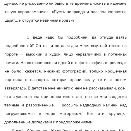
думаю, не рискованно ли было в те времена носить в кармане
такую «прокламацию»: «Пусть неправда и зло полновластно
царят… и струится невинная кровь»?
О деде надо бы подробней, да откуда взять
подробностей? Он так и остался для меня смутной тенью на
пороге — высокий и худой, лицо неразличимо в потемках
памяти. Не сохранилось ни одной его фотографии; впрочем, и
не было, кажется, никаких фотографий, только крошечная
карточка с паспорта, которая хранилась у тети и потом
затерялась. В детстве мне ничего о нем не рассказывали, кое-
что я узнал от матери через много лет, но все мои сведения
темные и разрозненные — россыпь надводных камней над
погрузившемся в море материком. Вот эти крупицы,
дополненные догадками и предположениями.
Иосиф Абрамович Розенберг, мой дед по матери, был