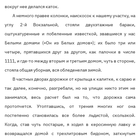
вокруг нее делался каток.
А немного правее колонки, наискосок к нашему участку, на
углу 2-й Вокзальной, стояли двухэтажные бараки,
оштукатуренные и побеленные известкой, звавшиеся у нас
Белыми домами («Он из Белых домов»); их было три или
четыре, прятавшихся друг за другом, как палочки в числе
1111, и где-то между вторым и третьим домом, чуть в стороне,
стояла общая уборная, вся обледенелая зимой.
В частных дворах дорожки от крыльца к калитке, к сараю и
так далее, конечно, разгребали, но на улицах никто этим не
занимался, весь расчет был на то, что дорожка сама
протопчется. Утоптавшись, от трения многих ног она
постепенно становилась все более льдистой, скользкой.
Когда, став чуть постарше, я ходил в керосинную лавку и
возвращался домой с трехлитровым бидоном, заткнутым