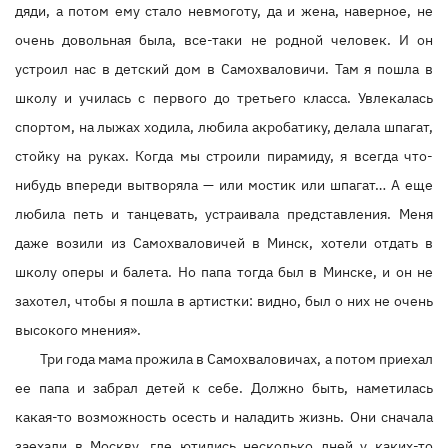
дяди, а потом ему стало невмоготу, да и жена, наверное, не
очень довольная была, все-таки не родной человек. И он
устроил нас в детский дом в Самохваловичи. Там я пошла в
школу и училась с первого до третьего класса. Увлекалась
спортом, на лыжах ходила, любила акробатику, делала шпагат,
стойку на руках. Когда мы строили пирамиду, я всегда что-
нибудь впереди вытворяла — или мостик или шпагат… А еще
любила петь и танцевать, устраивала представления. Меня
даже возили из Самохваловичей в Минск, хотели отдать в
школу оперы и балета. Но папа тогда был в Минске, и он не
захотел, чтобы я пошла в артистки: видно, был о них не очень
высокого мнения».
Три года мама прожила в Самохваловичах, а потом приехал
ее папа и забрал детей к себе. Должно быть, наметилась
какая-то возможность осесть и наладить жизнь. Они сначала
заехали в Москву, где ютились несколько дней у каких-то