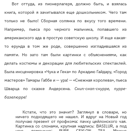
Вот оттуда, из пионерлагеря, должно быть, и взялась
книга, которой я зачитывался еще дошкольником. Чего там
только не было! Сборная солянка по вкусу того времени.
Например, пьеса про черного мальчика, попавшего из
американского ада в простую советскую школу. И еще какая-
то ерунда в том же роде, совершенно изгладившаяся из
памяти. Но зато там были картинки с объяснениями, как
делать костюмы и декорации для любительских спектаклей.
Была инсценировка «Чука и Гека» по Аркадию Гайдару, «Город
мастеров» Тамары Габбе и — ура! — «Снежная королева», пьеса
Шварца по сказке Андерсена.
Снип-снап-снурре, пурре-
базелюрре!
Кстати, что это значит? Заглянул в словари, но
ничего подходящего не нашел. И вдруг на Новый год
получаю презент от профкома: пачку цейлонского чая.
Картинка со слонами, крупная надпись: BASILUR, а под
нею, поменьше: PURE CEYLON TEA. Можно