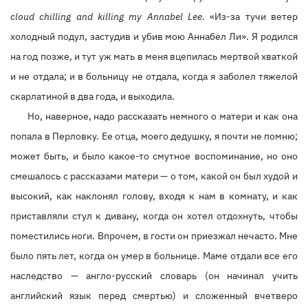
cloud chilling and killing my Annabel Lee
. «Из-за тучи ветер
холодный подул, застудив и убив мою Аннабел Ли». Я родился
на год позже, и тут уж мать в меня вцепилась мертвой хваткой
и не отдала; и в больницу не отдала, когда я заболел тяжелой
скарлатиной в два года, и выходила.
Но, наверное, надо рассказать немного о матери и как она
попала в Перловку. Ее отца, моего дедушку, я почти не помню;
может быть, и было какое-то смутное воспоминание, но оно
смешалось с рассказами матери — о том, какой он был худой и
высокий, как наклонял голову, входя к нам в комнату, и как
приставляли стул к дивану, когда он хотел отдохнуть, чтобы
поместились ноги. Впрочем, в гости он приезжал нечасто. Мне
было пять лет, когда он умер в больнице. Маме отдали все его
наследство — англо-русский словарь (он начинал учить
английский язык перед смертью) и сложенный вчетверо