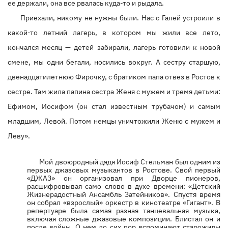
ее держали, она все рвалась куда-то и рыдала.
Приехали, никому не нужны были. Нас с Галей устроили в
какой-то летний лагерь, в котором мы жили все лето,
кончался месяц — детей забирали, лагерь готовили к новой
смене, мы одни бегали, носились вокруг. А сестру старшую,
двенадцатилетнюю Фирочку, с братиком папа отвез в Ростов к
сестре. Там жила папина сестра Женя с мужем и тремя детьми:
Ефимом, Иосифом (он стал известным трубачом) и самым
младшим, Левой. Потом немцы уничтожили Женю с мужем и
Леву».
Мой двоюродный дядя Иосиф Стельман был одним из
первых джазовых музыкантов в Ростове. Свой первый
«ДЖАЗ» он организовал при Дворце пионеров,
расшифровывая само слово в духе времени: «Детский
Жизнерадостный Ансамбль Затейников». Спустя время
он собрал «взрослый» оркестр в кинотеатре «Гигант». В
репертуаре была самая разная танцевальная музыка,
включая сложные джазовые композиции. Блистал он и
после войны. О нем до сих пор вспоминают старожилы