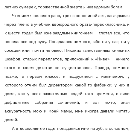
летних сумерек, торжественной жертвы неведомым богам.
Чтением я овладел рано, трех с половиной лет, заглядывая
через плечо в учебник двоюродного брата-первоклассника, и
к шести годам был уже заядлым книгочеем — глотал все, что
попадалось под руку. Попадалось немного, ибо ни у нас, ни у
соседей книг почти не было. Никаких таинственных книжных
шкафов, старых переплетов, приложений к «Ниве» — ничего
этого в моем детстве не существовало. Правда, немного
позже, в первом классе, я подружился с мальчиком, у
которого отчим был директором какой-то фабрики; у них в
доме, как у всех зажиточных людей того времени, стояли
дефицитные собрания сочинений, и вот их-то, зная
аккуратность мою и моей мамы, мне иногда давали читать
домой.
А в дошкольные годы попадались мне на зуб, в основном,