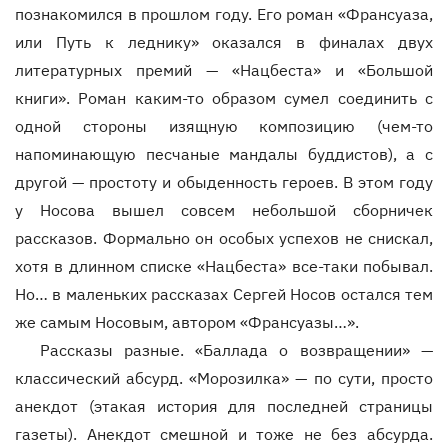
познакомился в прошлом году. Его роман «Франсуаза,
или Путь к леднику» оказался в финалах двух
литературных премий — «Нацбеста» и «Большой
книги». Роман каким-то образом сумел соединить с
одной стороны изящную композицию (чем-то
напоминающую песчаные мандалы буддистов), а с
другой — простоту и обыденность героев. В этом году
у Носова вышел совсем небольшой сборничек
рассказов. Формально он особых успехов не снискал,
хотя в длинном списке «Нацбеста» все-таки побывал.
Но… в маленьких рассказах Сергей Носов остался тем
же самым Носовым, автором «Франсуазы…».
Рассказы разные. «Баллада о возвращении» —
классический абсурд. «Морозилка» — по сути, просто
анекдот (этакая история для последней страницы
газеты). Анекдот смешной и тоже не без абсурда.