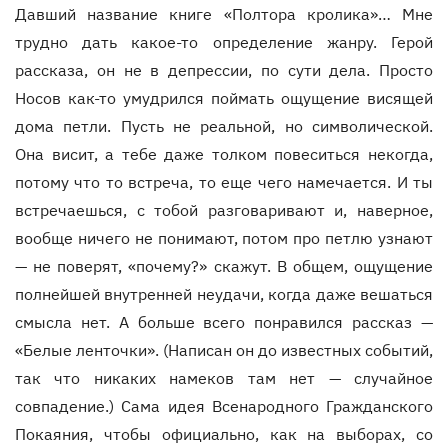
Давший название книге «Полтора кролика»… Мне
трудно дать какое-то определение жанру. Герой
рассказа, он не в депрессии, по сути дела. Просто
Носов как-то умудрился поймать ощущение висящей
дома петли. Пусть не реальной, но символической.
Она висит, а тебе даже толком повеситься некогда,
потому что то встреча, то еще чего намечается. И ты
встречаешься, с тобой разговаривают и, наверное,
вообще ничего не понимают, потом про петлю узнают
— не поверят, «почему?» скажут. В общем, ощущение
полнейшей внутренней неудачи, когда даже вешаться
смысла нет. А больше всего понравился рассказ —
«Белые ленточки». (Написан он до известных событий,
так что никаких намеков там нет — случайное
совпадение.) Сама идея Всенародного Гражданского
Покаяния, чтобы официально, как на выборах, со