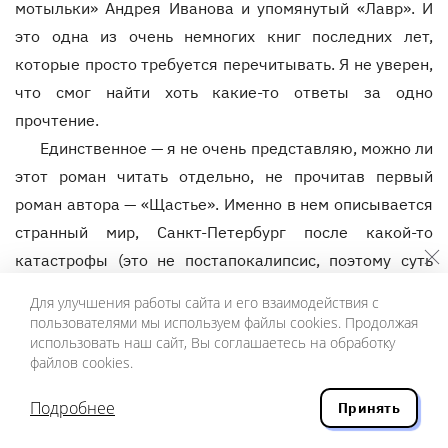
мотыльки» Андрея Иванова и упомянутый «Лавр». И
это одна из очень немногих книг последних лет,
которые просто требуется перечитывать. Я не уверен,
что смог найти хоть какие-то ответы за одно
прочтение.
Единственное — я не очень представляю, можно ли
этот роман читать отдельно, не прочитав первый
роман автора — «Щастье». Именно в нем описывается
странный мир, Санкт-Петербург после какой-то
катастрофы (это не постапокалипсис, поэтому суть
катастрофы не раскрывается, она неважна), которая
Для улучшения работы сайта и его взаимодействия с
не только изолировала город от остального мира, но и
пользователями мы используем файлы cookies. Продолжая
использовать наш сайт, Вы соглашаетесь на обработку
разделила районы города на разные государства, я
файлов cookies.
бы даже сказал, на разные миры, каждый со своей
философией жизни. В современной развлекательной
Подробнее
Принять
литературе это называется «сеттингом». Понимание