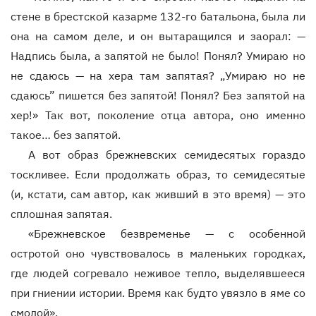
стене в брестской казарме 132-го батальона, была ли
она на самом деле, и он вытаращился и заорал: —
Надпись была, а запятой не было! Понял? Умираю но
не сдаюсь — на хера там запятая? „Умираю но не
сдаюсь” пишется без запятой! Понял? Без запятой на
хер!» Так вот, поколение отца автора, оно именно
такое… без запятой.
А вот образ брежневских семидесятых гораздо
тоскливее. Если продолжать образ, то семидесятые
(и, кстати, сам автор, как живший в это время) — это
сплошная запятая.
«Брежневское безвременье — с особенной
остротой оно чувствовалось в маленьких городках,
где людей согревало неживое тепло, выделявшееся
при гниении истории. Время как будто увязло в яме со
смолой».