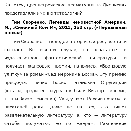
Кажется, древнегреческие драматурги на Дионисиях
представляли именно тетралогии?
Тим Скоренко. Легенды неизвестной Америки.
М., «Снежный Ком М», 2013, 352 стр. («Нереальная
проза»).
Тим Скоренко — молодой автор и, скорее, все-таки
фантаст. Во всяком случае, он печатается в
издательствах фантастической литературы и
получает жанровые премии, например, «Бронзовую
улитку» за роман «Сад Иеронима Босха». Эту премию
присуждал лично Борис Натанович Стругацкий
(кстати, среди ее лауреатов были Виктор Пелевин,
<...> и Захар Прилепин). Увы, у нас в России почему-то
писателей делят даже не на тех, кто пишет
развлекательную литературу, а кто — литературу
«чтобы подумать», но по жанрам. Разделение