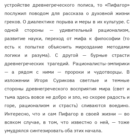
устройстве древнегреческого полиса, то «Пифагор»
послужил поводом для рассказа о духовной жизни
греков. О диалектике порыва и меры в их культуре. С
одной стороны — удивительный рационализм,
развитие науки, переход от мифа к философии (то
есть к попытке объяснить мироздание методами
логики и разума). С другой — бурные страсти
древнегреческих трагедий. Рационалисты-эмпирики
— а рядом с ними — пророки и чудотворцы. В
изложении Игоря Сурикова светлые и темные
стороны древнегреческого восприятия мира (свет и
тьма здесь вовсе не добро и зло, но скорее радость и
горе, рационализм и страсть) сливаются воедино.
Интересно, что и сам Пифагор в своей жизни — во
всяком случае, в том, что известно о ней, — тоже
умудрялся синтезировать оба этих начала.