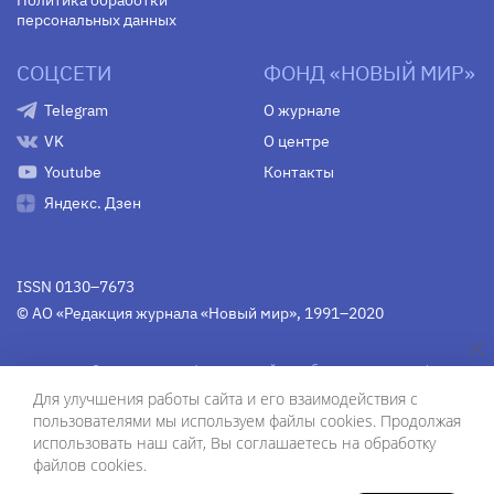
Политика обработки
персональных данных
СОЦСЕТИ
ФОНД «НОВЫЙ МИР»
Telegram
О журнале
VK
О центре
Youtube
Контакты
Яндекс. Дзен
ISSN 0130–7673
© АО «Редакция журнала «Новый мир», 1991–2020
Свидетельство Федеральной службы по надзору в сфере
связи, информационных технологий и массовых
Для улучшения работы сайта и его взаимодействия с
коммуникаций
средства массовой информации
пользователями мы используем файлы cookies. Продолжая
(Роскомнадзор)
ПИ № Фс 77-75754 от 13 июня 2019 г.
использовать наш сайт, Вы соглашаетесь на обработку
файлов cookies.
Дизайн — Рустам Габбасов.