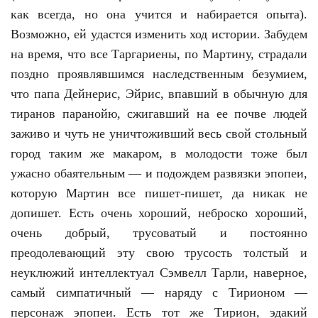
как всегда, но она учится и набирается опыта).
Возможно, ей удастся изменить ход истории. Забудем
на время, что все Таргариены, по Мартину, страдали
поздно проявлявшимся наследственным безумием,
что папа Дейнерис, Эйрис, впавший в обычную для
тиранов паранойю, сжигавший на ее почве людей
заживо и чуть не уничтоживший весь свой стольный
город таким же макаром, в молодости тоже был
ужасно обаятельным — и подождем развязки эпопеи,
которую Мартин все пишет-пишет, да никак не
допишет. Есть очень хороший, неброско хороший,
очень добрый, трусоватый и постоянно
преодолевающий эту свою трусость толстый и
неуклюжий интеллектуал Сэмвелл Тарли, наверное,
самый симпатичный — наряду с Тирионом —
персонаж эпопеи. Есть тот же Тирион, эдакий