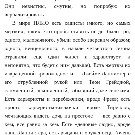
Они невнятны, смутны, но попробую их
вербализировать.
В мире ПЛИО есть садисты (много, но самых
мерзких, таких, что пробы ставить негде, было три,
одного, маловажного, убили особо зверским образом;
одного, венценосного, в начале четвертого сезона
отравили; еще один живет и здравствует, и
непонятно, что будет с ним дальше). Есть жертвы их
извращенной кровожадности — Джейме Ланнистер с
его отрубленной рукой или Теон Грейджой,
сломленный, оскопленный, забывший даже свое имя.
Есть карьеристы и перебежчики, вроде Фреев; есть
просто карьеристы-выскочки, вроде Тиреллов,
мечтающих видеть дочь на престоле — все равно с
кем, все равно за кем. Есть «деловые люди», вроде
папы-Ланнистера, есть рыцари и оруженосцы (очень