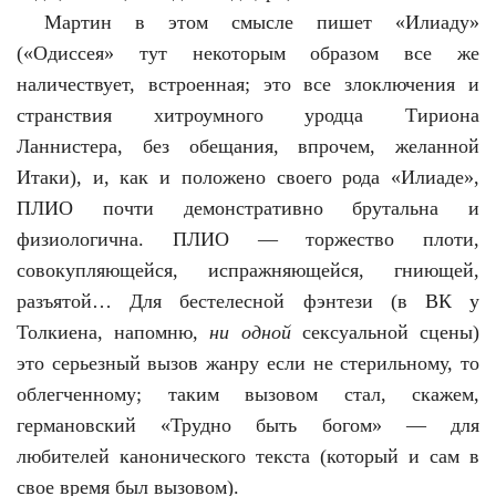
Мартин в этом смысле пишет «Илиаду»
(«Одиссея» тут некоторым образом все же
наличествует, встроенная; это все злоключения и
странствия хитроумного уродца Тириона
Ланнистера, без обещания, впрочем, желанной
Итаки), и, как и положено своего рода «Илиаде»,
ПЛИО почти демонстративно брутальна и
физиологична. ПЛИО — торжество плоти,
совокупляющейся, испражняющейся, гниющей,
разъятой… Для бестелесной фэнтези (в ВК у
Толкиена, напомню,
ни одной
сексуальной сцены)
это серьезный вызов жанру если не стерильному, то
облегченному; таким вызовом стал, скажем,
германовский «Трудно быть богом» — для
любителей канонического текста (который и сам в
свое время был вызовом).