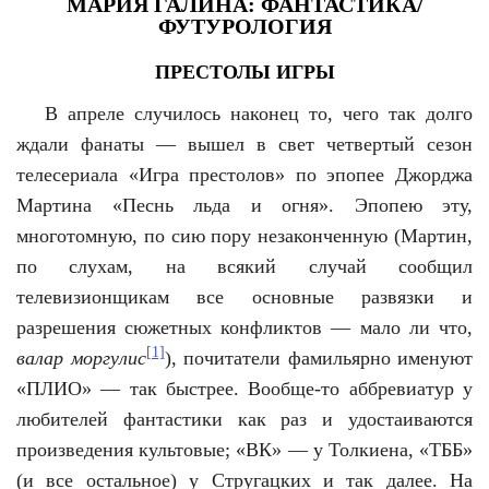
МАРИЯ ГАЛИНА: ФАНТАСТИКА/
ФУТУРОЛОГИЯ
ПРЕСТОЛЫ ИГРЫ
В апреле случилось наконец то, чего так долго
ждали фанаты — вышел в свет четвертый сезон
телесериала «Игра престолов» по эпопее Джорджа
Мартина «Песнь льда и огня». Эпопею эту,
многотомную, по сию пору незаконченную (Мартин,
по слухам, на всякий случай сообщил
телевизионщикам все основные развязки и
разрешения сюжетных конфликтов — мало ли что,
[1]
валар моргули
с
), почитатели фамильярно именуют
«ПЛИО» — так быстрее. Вообще-то аббревиатур у
любителей фантастики как раз и удостаиваются
произведения культовые; «ВК» — у Толкиена, «ТББ»
(и все остальное) у Стругацких и так далее. На