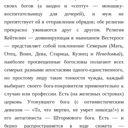
своих богов (а заодно и «септу» — монашку-
воспитательницу для дочерей), и муж не
препятствует ей в отправлении обрядов; обе религии
прекрасно уживаются друг с другом. Религия
Кейтилин — доминирующая в нынешнем Вестеросе
— представляет собой поклонение Семерым (Мать,
Отец, Воин, Дева, Старица, Кузнец и
Неведомый
),
наиболее просвещенные богословы полагают всех
семерых разными ипостасями одного-единственного,
но простому люду такие тонкости чужды, каждый
выбирает своего бога-покровителя применительно к
случаю или профессии. Есть (на железных островах)
церковь Утонувшего бога (с оптимистическим
девизом — «То, что мертво, не умрет никогда!») и
его антагониста — Штормового бога. Есть — и
бурно распространяется в ходе сюжета —