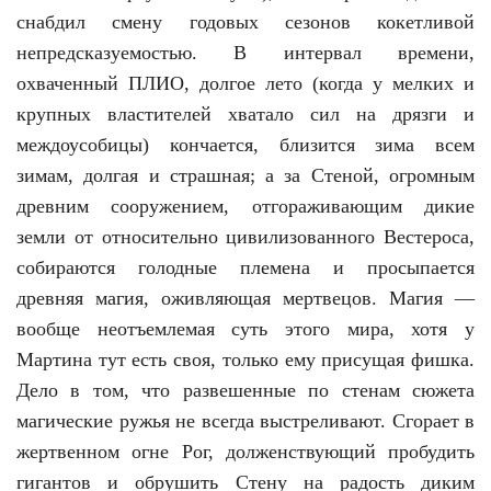
снабдил смену годовых сезонов кокетливой
непредсказуемостью. В интервал времени,
охваченный ПЛИО, долгое лето (когда у мелких и
крупных властителей хватало сил на дрязги и
междоусобицы) кончается, близится зима всем
зимам, долгая и страшная; а за Стеной, огромным
древним сооружением, отгораживающим дикие
земли от относительно цивилизованного Вестероса,
собираются голодные племена и просыпается
древняя магия, оживляющая мертвецов. Магия —
вообще неотъемлемая суть этого мира, хотя у
Мартина тут есть своя, только ему присущая фишка.
Дело в том, что развешенные по стенам сюжета
магические ружья не всегда выстреливают. Сгорает в
жертвенном огне Рог, долженствующий пробудить
гигантов и обрушить Стену на радость диким